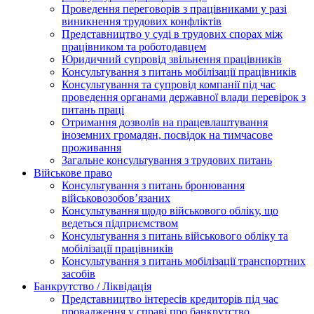
Проведення переговорів з працівниками у разі
виникнення трудових конфліктів
Представництво у суді в трудових спорах між
працівником та роботодавцем
Юридичний супровід звільнення працівників
Консультування з питань мобілізації працівників
Консультування та супровід компанії під час
проведення органами державної влади перевірок з
питань праці
Отримання дозволів на працевлаштування
іноземних громадян, посвідок на тимчасове
проживання
Загальне консультування з трудових питань
Військове право
Консультування з питань бронювання
військовозобов’язаних
Консультування щодо військового обліку, що
ведеться підприємством
Консультування з питань військового обліку та
мобілізації працівників
Консультування з питань мобілізації транспортних
засобів
Банкрутство / Ліквідація
Представництво інтересів кредиторів під час
провадження у справі про банкрутство