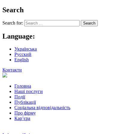
Search
Search for:
Language:
Українська
Русский
English
Контакти
Головна
Наші послуги
Події
Публікації
Соціальна відповідальність
Про фiрму
Кар’єра