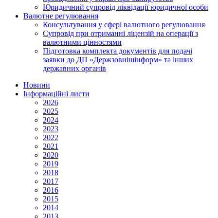
Юридичний супровід ліквідації юридичної особи
Валютне регулювання
Консультування у сфері валютного регулювання
Супровід при отриманні ліцензій на операції з
валютними цінностями
Підготовка комплекта документів для подачі
заявки до ДП «Держзовнішінформ» та інших
державних органів
Новини
Інформаційні листи
2026
2025
2024
2023
2022
2021
2020
2019
2018
2017
2016
2015
2014
2013