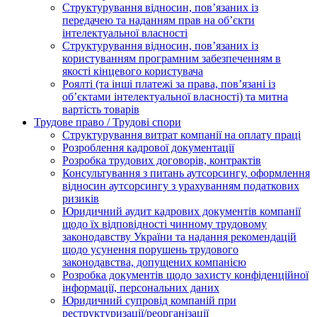
Структурування відносин, пов’язаних із
передачею та наданням прав на об’єкти
інтелектуальної власності
Структурування відносин, пов’язаних із
користуванням програмним забезпеченням в
якості кінцевого користувача
Роялті (та інші платежі за права, пов’язані із
об’єктами інтелектуальної власності) та митна
вартість товарів
Трудове право / Трудові спори
Cтруктурування витрат компанії на оплату праці
Розроблення кадрової документації
Розробка трудових договорів, контрактів
Консультування з питань аутсорсингу, оформлення
відносин аутсорсингу з урахуванням податкових
ризиків
Юридичний аудит кадрових документів компанії
щодо їх відповідності чинному трудовому
законодавству України та надання рекомендацій
щодо усунення порушень трудового
законодавства, допущених компанією
Розробка документів щодо захисту конфіденційної
інформації, персональних даних
Юридичний супровід компаній при
реструктуризації/реорганізації