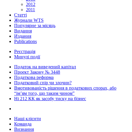
2012
2011
Статті
Журнали WTS
Популярне за місяць
Видання
Издания
Publications
Реєстрація
Минулі події
Податок на виведений капітал
Проект Закону № 3448
Податкова реформа
Податковий спір чи злочин?
Вмотивованість рішення в податкових спорах, або
“ім’ям того, що таким чином”
Ні 212 КК як засобу тиску на бізнес
Наші клієнти
Команда
Визнання