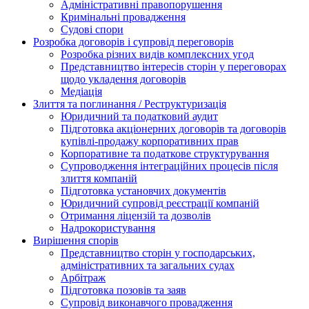
Адміністративні правопорушення
Кримінальні провадження
Судові спори
Розробка договорів і супровід переговорів
Розробка різних видів комплексних угод
Представництво інтересів сторін у переговорах
щодо укладення договорів
Медіація
Злиття та поглинання / Реструктуризація
Юридичний та податковий аудит
Підготовка акціонерних договорів та договорів
купівлі-продажу корпоративних прав
Корпоративне та податкове структурування
Супроводження інтеграційних процесів після
злиття компаній
Підготовка установчих документів
Юридичний супровід реєстрації компаній
Отримання ліцензій та дозволів
Надрокористування
Вирішення спорів
Представництво сторін у господарських,
адміністративних та загальних судах
Арбітраж
Підготовка позовів та заяв
Супровід виконавчого провадження