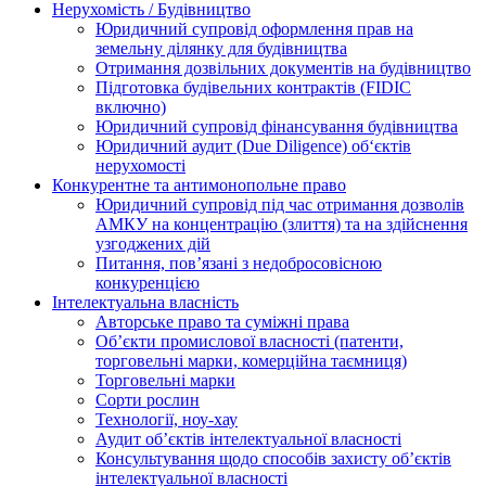
Нерухомість / Будівництво
Юридичний супровід оформлення прав на
земельну ділянку для будівництва
Отримання дозвільних документів на будівництво
Підготовка будівельних контрактів (FIDIC
включно)
Юридичний супровід фінансування будівництва
Юридичний аудит (Due Diligence) об‘єктів
нерухомості
Конкурентне та антимонопольне право
Юридичний супровід під час отримання дозволів
АМКУ на концентрацію (злиття) та на здійснення
узгоджених дій
Питання, пов’язані з недобросовісною
конкуренцією
Інтелектуальна власність
Авторське право та суміжні права
Oб’єкти промислової власності (патенти,
торговельні марки, комерційна таємниця)
Торговельні марки
Сорти рослин
Технології, ноу-хау
Аудит об’єктів інтелектуальної власності
Консультування щодо способів захисту об’єктів
інтелектуальної власності