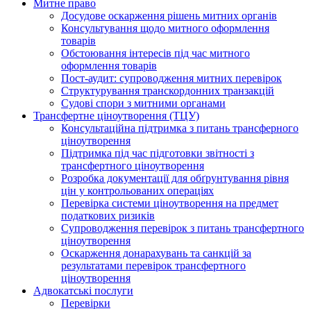
Митне право
Досудове оскарження рішень митних органів
Консультування щодо митного оформлення
товарів
Обстоювання інтересів під час митного
оформлення товарів
Пост-аудит: супроводження митних перевірок
Структурування транскордонних транзакцій
Судові спори з митними органами
Трансфертне ціноутворення (ТЦУ)
Консультаційна підтримка з питань трансферного
ціноутворення
Підтримка під час підготовки звітності з
трансфертного ціноутворення
Розробка документації для обґрунтування рівня
цін у контрольованих операціях
Перевірка системи ціноутворення на предмет
податкових ризиків
Супроводження перевірок з питань трансфертного
ціноутворення
Оскарження донарахувань та санкцій за
результатами перевірок трансфертного
ціноутворення
Адвокатські послуги
Перевірки