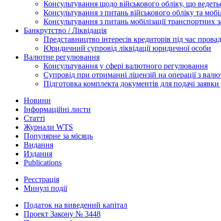
Консультування щодо військового обліку, що ведет
Консультування з питань військового обліку та мобіл
Консультування з питань мобілізації транспортних з
Банкрутство / Ліквідація
Представництво інтересів кредиторів під час прова
Юридичний супровід ліквідації юридичної особи
Валютне регулювання
Консультування у сфері валютного регулювання
Супровід при отриманні ліцензій на операції з ва
Підготовка комплекта документів для подачі заявк
Новини
Інформаційні листи
Статті
Журнали WTS
Популярне за місяць
Видання
Издания
Publications
Реєстрація
Минулі події
Податок на виведений капітал
Проект Закону № 3448