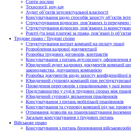
Сорти рослин
Технології, ноу-хау
Аудит об’єктів інтелектуальної власності
Консультування щодо способів захисту об’єктів інте
Структурування відносин, пов’язаних із передачею т
Структурування відносин, пов’язаних із користуван
Роялті (та інші платежі за права, пов’язані із об’єкт
Трудове право / Трудові спори
Cтруктурування витрат компанії на оплату праці
Розроблення кадрової документації
Розробка трудових договорів, контрактів
Консультування з питань аутсорсингу, оформлення 
Юридичний аудит кадрових документів компанії щод
законодавства, допущених компанією
Розробка документів щодо захисту конфіденційної 
Юридичний супровід компаній при реструктуризації
Проведення переговорів з працівниками у разі вин
Представництво у суді в трудових спорах між прац
Юридичний супровід звільнення працівників
Консультування з питань мобілізації працівників
Консультування та супровід компанії під час прове
Отримання дозволів на працевлаштування іноземни
Загальне консультування з трудових питань
Військове право
Консультування з питань бронювання військовозобо