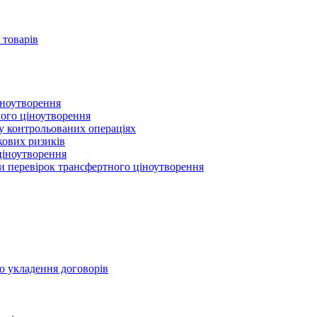
 товарів
іноутворення
ного ціноутворення
 у контрольованих операціях
кових ризиків
ціноутворення
ми перевірок трансфертного ціноутворення
о укладення договорів