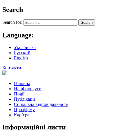
Search
Search for:
Language:
Українська
Русский
English
Контакти
Головна
Наші послуги
Події
Публікації
Соціальна відповідальність
Про фiрму
Кар’єра
Інформаційні листи