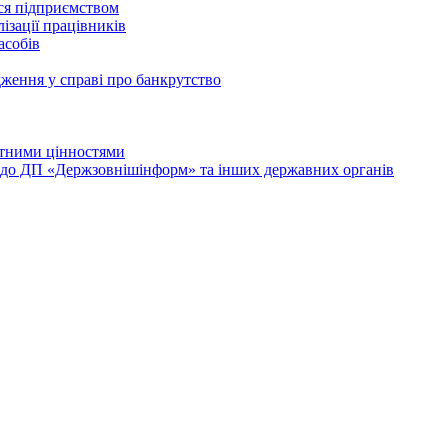
ься підприємством
ізації працівників
асобів
дження у справі про банкрутство
лютними цінностями
и до ДП «Держзовнішінформ» та інших державних органів