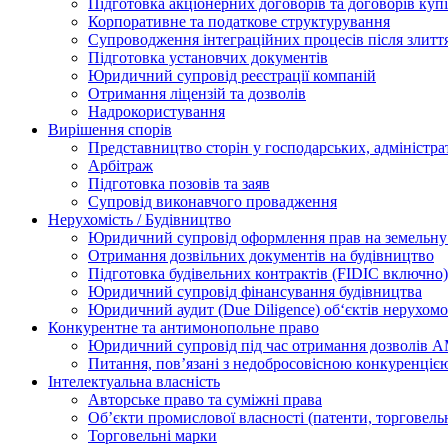
Підготовка акціонерних договорів та договорів ку
Корпоративне та податкове структурування
Супроводження інтеграційних процесів після злитт
Підготовка установчих документів
Юридичний супровід реєстрації компаній
Отримання ліцензій та дозволів
Надрокористування
Вирішення спорів
Представництво сторін у господарських, адміністра
Арбітраж
Підготовка позовів та заяв
Супровід виконавчого провадження
Нерухомість / Будівництво
Юридичний супровід оформлення прав на земельну 
Отримання дозвільних документів на будівництво
Підготовка будівельних контрактів (FIDIC включно)
Юридичний супровід фінансування будівництва
Юридичний аудит (Due Diligence) об‘єктів нерухомо
Конкурентне та антимонопольне право
Юридичний супровід під час отримання дозволів АМ
Питання, пов’язані з недобросовісною конкуренціє
Інтелектуальна власність
Авторське право та суміжні права
Oб’єкти промислової власності (патенти, торговель
Торговельні марки