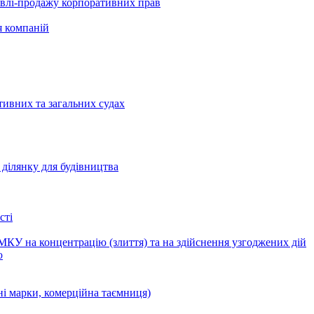
півлі-продажу корпоративних прав
я компаній
тивних та загальних судах
ділянку для будівництва
сті
КУ на концентрацію (злиття) та на здійснення узгоджених дій
ю
ні марки, комерційна таємниця)