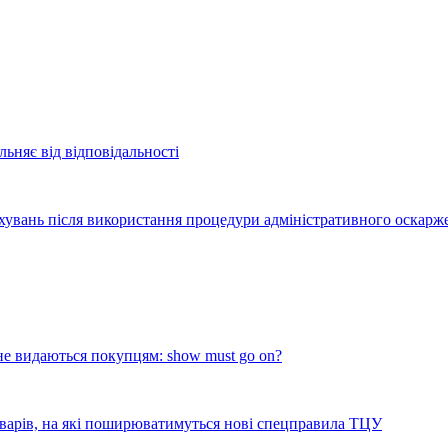
льняє від відповідальності
хувань після використання процедури адміністративного оскарже
е видаються покупцям: show must go on?
оварів, на які поширюватимуться нові спецправила ТЦУ