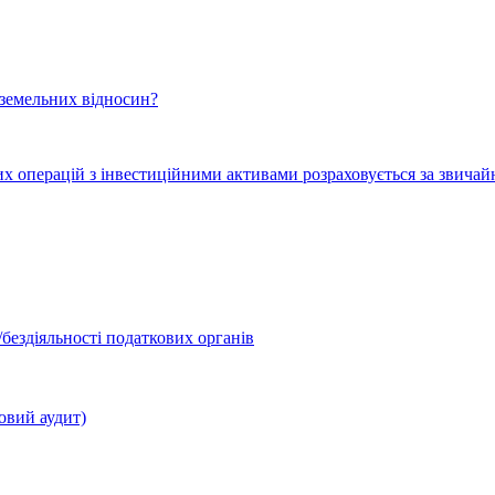
 земельних відносин?
их операцій з інвестиційними активами розраховується за звича
бездіяльності податкових органів
овий аудит)