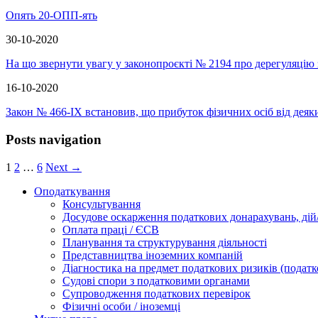
Опять 20-ОПП-ять
30-10-2020
На що звернути увагу у законопроєкті № 2194 про дерегуляцію
16-10-2020
Закон № 466-ІХ встановив, що прибуток фізичних осіб від деяк
Posts navigation
1
2
…
6
Next →
Оподаткування
Консультування
Досудове оскарження податкових донарахувань, дій/
Оплата праці / ЄСВ
Планування та структурування діяльності
Представництва іноземних компаній
Діагностика на предмет податкових ризиків (податк
Судові спори з податковими органами
Супроводження податкових перевірок
Фізичні особи / іноземці