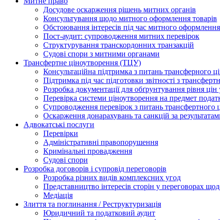
Митне право
Досудове оскарження рішень митних органів
Консультування щодо митного оформлення товарів
Обстоювання інтересів під час митного оформлення
Пост-аудит: супроводження митних перевірок
Структурування транскордонних транзакцій
Судові спори з митними органами
Трансфертне ціноутворення (ТЦУ)
Консультаційна підтримка з питань трансферного ц
Підтримка під час підготовки звітності з трансферт
Розробка документації для обґрунтування рівня цін
Перевірка системи ціноутворення на предмет подат
Супроводження перевірок з питань трансфертного 
Оскарження донарахувань та санкцій за результата
Адвокатські послуги
Перевірки
Адміністративні правопорушення
Кримінальні провадження
Судові спори
Розробка договорів і супровід переговорів
Розробка різних видів комплексних угод
Представництво інтересів сторін у переговорах щод
Медіація
Злиття та поглинання / Реструктуризація
Юридичний та податковий аудит