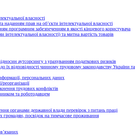
лектуальної власності
а наданням прав на об’єкти інтелектуальної власності
ням програмним забезпеченням в якості кінцевого користувача
ами інтелектуальної власності) та митна вартість товарів
відносин аутсорсингу з урахуванням податкових ризиків
о їх відповідності чинному трудовому законодавству України т
інформації, персональних даних
/реорганізації
икнення трудових конфліктів
івником та роботодавцем
дення органами державної влади перевірок з питань праці
х громадян, посвідок на тимчасове проживання
в’язаних