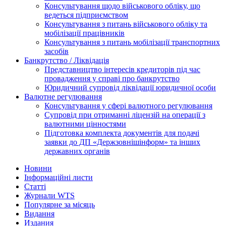
Консультування щодо військового обліку, що
ведеться підприємством
Консультування з питань військового обліку та
мобілізації працівників
Консультування з питань мобілізації транспортних
засобів
Банкрутство / Ліквідація
Представництво інтересів кредиторів під час
провадження у справі про банкрутство
Юридичний супровід ліквідації юридичної особи
Валютне регулювання
Консультування у сфері валютного регулювання
Супровід при отриманні ліцензій на операції з
валютними цінностями
Підготовка комплекта документів для подачі
заявки до ДП «Держзовнішінформ» та інших
державних органів
Новини
Інформаційні листи
Статті
Журнали WTS
Популярне за місяць
Видання
Издания