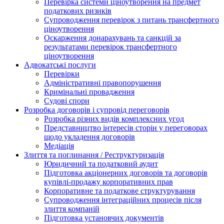
Перевірка системи ціноутворення на предмет
податкових ризиків
Супроводження перевірок з питань трансфертного
ціноутворення
Оскарження донарахувань та санкцій за
результатами перевірок трансфертного
ціноутворення
Адвокатські послуги
Перевірки
Адміністративні правопорушення
Кримінальні провадження
Судові спори
Розробка договорів і супровід переговорів
Розробка різних видів комплексних угод
Представництво інтересів сторін у переговорах
щодо укладення договорів
Медіація
Злиття та поглинання / Реструктуризація
Юридичний та податковий аудит
Підготовка акціонерних договорів та договорів
купівлі-продажу корпоративних прав
Корпоративне та податкове структурування
Супроводження інтеграційних процесів після
злиття компаній
Підготовка установчих документів