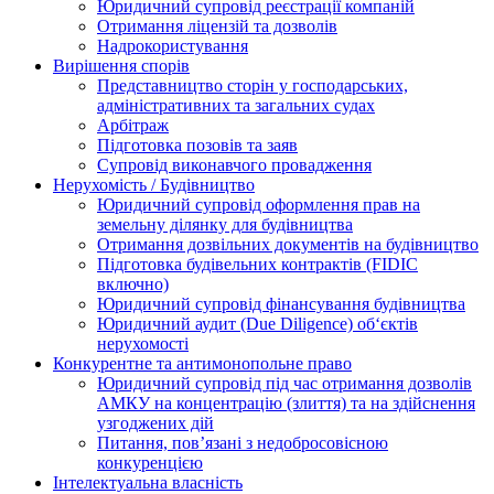
Юридичний супровід реєстрації компаній
Отримання ліцензій та дозволів
Надрокористування
Вирішення спорів
Представництво сторін у господарських,
адміністративних та загальних судах
Арбітраж
Підготовка позовів та заяв
Супровід виконавчого провадження
Нерухомість / Будівництво
Юридичний супровід оформлення прав на
земельну ділянку для будівництва
Отримання дозвільних документів на будівництво
Підготовка будівельних контрактів (FIDIC
включно)
Юридичний супровід фінансування будівництва
Юридичний аудит (Due Diligence) об‘єктів
нерухомості
Конкурентне та антимонопольне право
Юридичний супровід під час отримання дозволів
АМКУ на концентрацію (злиття) та на здійснення
узгоджених дій
Питання, пов’язані з недобросовісною
конкуренцією
Інтелектуальна власність