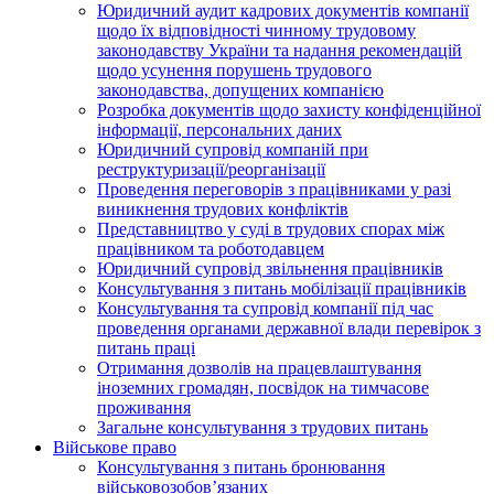
Юридичний аудит кадрових документів компанії
щодо їх відповідності чинному трудовому
законодавству України та надання рекомендацій
щодо усунення порушень трудового
законодавства, допущених компанією
Розробка документів щодо захисту конфіденційної
інформації, персональних даних
Юридичний супровід компаній при
реструктуризації/реорганізації
Проведення переговорів з працівниками у разі
виникнення трудових конфліктів
Представництво у суді в трудових спорах між
працівником та роботодавцем
Юридичний супровід звільнення працівників
Консультування з питань мобілізації працівників
Консультування та супровід компанії під час
проведення органами державної влади перевірок з
питань праці
Отримання дозволів на працевлаштування
іноземних громадян, посвідок на тимчасове
проживання
Загальне консультування з трудових питань
Військове право
Консультування з питань бронювання
військовозобов’язаних