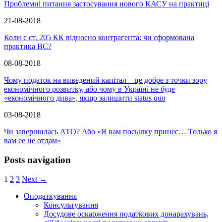
Проблемні питання застосування нового КАСУ на практиці
21-08-2018
Коли є ст. 205 КК відносно контрагента: чи сформована
практика ВС?
08-08-2018
Чому податок на виведений капітал – це добре з точки зору
економічного розвитку, або чому в Україні не буде
«економічного дива», якщо залишити status quo
03-08-2018
Чи завершилась АТО? Або «Я вам посылку принес… Только я
вам ее не отдам»
Posts navigation
1
2
3
Next →
Оподаткування
Консультування
Досудове оскарження податкових донарахувань,