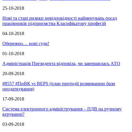
25-10-2018
Нові та старі ризики невідповідності найменувань посад
працівників підприємства Класифікатору професій
04-10-2018
Обережно… нові суди!
01-10-2018
Адміністрація Президента відповіла, чи завершилась АТО
20-09-2018
#8557 #ПнВК vs BEPS (план протидії розмиванню бази
оподаткування)
17-09-2018
Система електронного адміністрування – ПДВ на ручному
керуванні?
03-09-2018