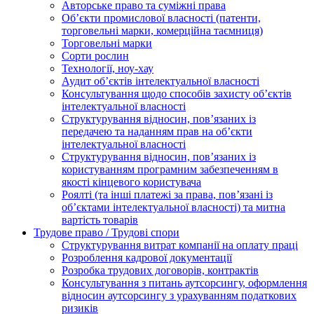
Авторське право та суміжні права
Oб’єкти промислової власності (патенти,
торговельні марки, комерційна таємниця)
Торговельні марки
Сорти рослин
Технології, ноу-хау
Аудит об’єктів інтелектуальної власності
Консультування щодо способів захисту об’єктів
інтелектуальної власності
Структурування відносин, пов’язаних із
передачею та наданням прав на об’єкти
інтелектуальної власності
Структурування відносин, пов’язаних із
користуванням програмним забезпеченням в
якості кінцевого користувача
Роялті (та інші платежі за права, пов’язані із
об’єктами інтелектуальної власності) та митна
вартість товарів
Трудове право / Трудові спори
Cтруктурування витрат компанії на оплату праці
Розроблення кадрової документації
Розробка трудових договорів, контрактів
Консультування з питань аутсорсингу, оформлення
відносин аутсорсингу з урахуванням податкових
ризиків