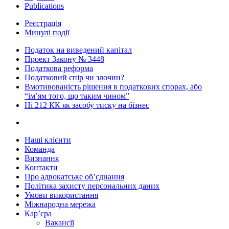
Publications
Реєстрація
Минулі події
Податок на виведений капітал
Проект Закону № 3448
Податкова реформа
Податковий спір чи злочин?
Вмотивованість рішення в податкових спорах, або
“ім’ям того, що таким чином”
Ні 212 КК як засобу тиску на бізнес
Наші клієнти
Команда
Визнання
Контакти
Про адвокатське об’єднання
Політика захисту персональних даних
Умови використання
Міжнародна мережа
Кар’єра
Вакансії