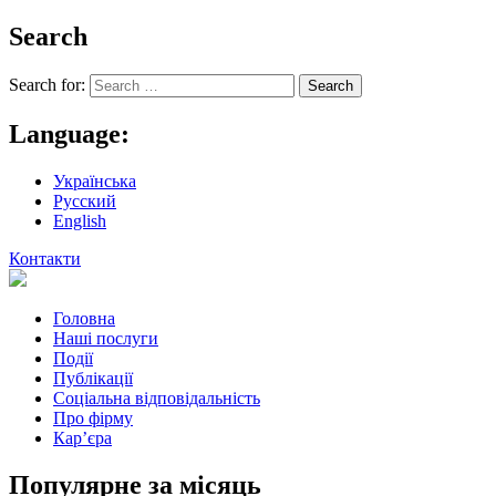
Search
Search for:
Language:
Українська
Русский
English
Контакти
Головна
Наші послуги
Події
Публікації
Соціальна відповідальність
Про фiрму
Кар’єра
Популярне за місяць