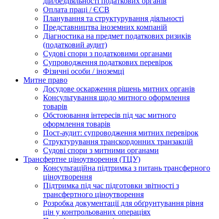
дій/бездіяльності податкових органів
Оплата праці / ЄСВ
Планування та структурування діяльності
Представництва іноземних компаній
Діагностика на предмет податкових ризиків
(податковий аудит)
Судові спори з податковими органами
Супроводження податкових перевірок
Фізичні особи / іноземці
Митне право
Досудове оскарження рішень митних органів
Консультування щодо митного оформлення
товарів
Обстоювання інтересів під час митного
оформлення товарів
Пост-аудит: супроводження митних перевірок
Структурування транскордонних транзакцій
Судові спори з митними органами
Трансфертне ціноутворення (ТЦУ)
Консультаційна підтримка з питань трансферного
ціноутворення
Підтримка під час підготовки звітності з
трансфертного ціноутворення
Розробка документації для обґрунтування рівня
цін у контрольованих операціях