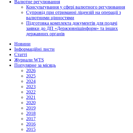
Валютне регулювання
Консультування у сфері валютного регулювання
Супровід при отриманні ліцензій на операції з
валютними цінностями
Підготовка комплекта документів для подачі
заявки до ДП «Держзовнішінформ» та інших
державних органів
Новини
Інформаційні листи
Статті
Журнали WTS
Популярне за місяць
2026
2025
2024
2023
2022
2021
2020
2019
2018
2017
2016
2015