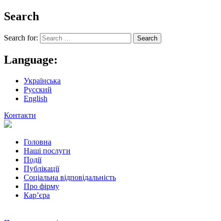
Search
Search for:
Language:
Українська
Русский
English
Контакти
Головна
Наші послуги
Події
Публікації
Соціальна відповідальність
Про фiрму
Кар’єра