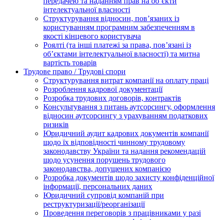
передачею та наданням прав на об’єкти
інтелектуальної власності
Структурування відносин, пов’язаних із
користуванням програмним забезпеченням в
якості кінцевого користувача
Роялті (та інші платежі за права, пов’язані із
об’єктами інтелектуальної власності) та митна
вартість товарів
Трудове право / Трудові спори
Cтруктурування витрат компанії на оплату праці
Розроблення кадрової документації
Розробка трудових договорів, контрактів
Консультування з питань аутсорсингу, оформлення
відносин аутсорсингу з урахуванням податкових
ризиків
Юридичний аудит кадрових документів компанії
щодо їх відповідності чинному трудовому
законодавству України та надання рекомендацій
щодо усунення порушень трудового
законодавства, допущених компанією
Розробка документів щодо захисту конфіденційної
інформації, персональних даних
Юридичний супровід компаній при
реструктуризації/реорганізації
Проведення переговорів з працівниками у разі