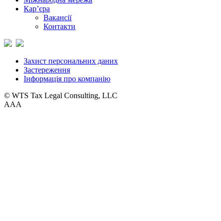
Кар’єра
Вакансії
Контакти
Захист персональних даних
Застереження
Інформація про компанію
© WTS Tax Legal Consulting, LLC
A
A
A