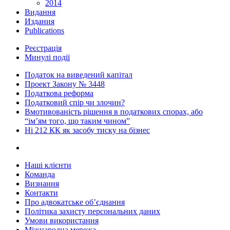
2014
Видання
Издания
Publications
Реєстрація
Минулі події
Податок на виведений капітал
Проект Закону № 3448
Податкова реформа
Податковий спір чи злочин?
Вмотивованість рішення в податкових спорах, або
“ім’ям того, що таким чином”
Ні 212 КК як засобу тиску на бізнес
Наші клієнти
Команда
Визнання
Контакти
Про адвокатське об’єднання
Політика захисту персональних даних
Умови використання
Міжнародна мережа