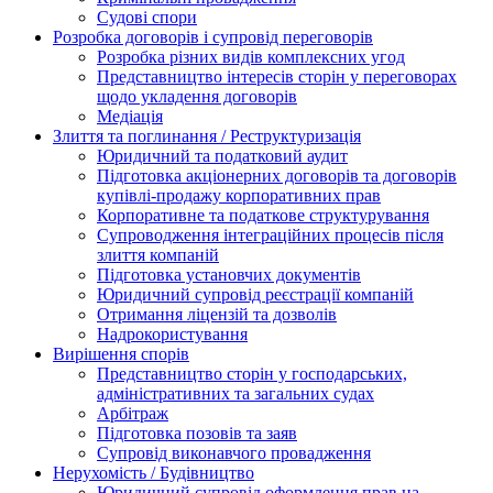
Судові спори
Розробка договорів і супровід переговорів
Розробка різних видів комплексних угод
Представництво інтересів сторін у переговорах
щодо укладення договорів
Медіація
Злиття та поглинання / Реструктуризація
Юридичний та податковий аудит
Підготовка акціонерних договорів та договорів
купівлі-продажу корпоративних прав
Корпоративне та податкове структурування
Супроводження інтеграційних процесів після
злиття компаній
Підготовка установчих документів
Юридичний супровід реєстрації компаній
Отримання ліцензій та дозволів
Надрокористування
Вирішення спорів
Представництво сторін у господарських,
адміністративних та загальних судах
Арбітраж
Підготовка позовів та заяв
Супровід виконавчого провадження
Нерухомість / Будівництво
Юридичний супровід оформлення прав на