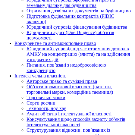
земельну ділянку для будівництва
Отримання дозвільних документів на будівництво
Підготовка будівельних контрактів (FIDIC
включно)
Юридичний супровід фінансування будівництва
Юридичний аудит (Due Diligence) об‘єктів
нерухомості
Конкурентне та антимонопольне право
Юридичний супровід під час отримання дозволів
АМКУ на концентрацію (злиття) та на здійснення
узгоджених дій
Питання, пов’язані з недобросовісною
конкуренцією
Інтелектуальна власність
Авторське право та суміжні права
Oб’єкти промислової власності (патенти,
торговельні марки, комерційна таємниця)
Торговельні марки
Сорти рослин
Технології, ноу-хау
Аудит об’єктів інтелектуальної власності
Консультування щодо способів захисту об’єктів
інтелектуальної власності
Структурування відносин, пов’язаних із