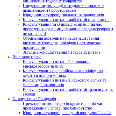
виникнення трудових конфліктів
Представництво у суді в трудових спорах між
працівником та роботодавцем
Юридичний супровід звільнення працівників
Консультування з питань мобілізації працівників
Консультування та супровід компанії під час
проведення органами державної влади перевірок з
питань праці
Отримання дозволів на працевлаштування
іноземних громадян, посвідок на тимчасове
проживання
Загальне консультування з трудових питань
Військове право
Консультування з питань бронювання
військовозобов’язаних
Консультування щодо військового обліку, що
ведеться підприємством
Консультування з питань військового обліку та
мобілізації працівників
Консультування з питань мобілізації транспортних
засобів
Банкрутство / Ліквідація
Представництво інтересів кредиторів під час
провадження у справі про банкрутство
Юридичний супровід ліквідації юридичної особи