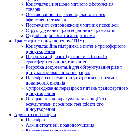
Консультування щодо митного оформлення
товарів
Обстоювання інтересів під час митного
оформлення товарів
Пост-аудит: супроводження митних перевірок
Структурування транскордонних транзакцій
Судові спори з митними органами
Трансфертне ціноутворення (ТЦУ)
Консультаційна підтримка з питань трансферного
ціноутворення
Підтримка під час підготовки звітності з
трансфертного ціноутворення
Розробка документації для обґрунтування рівня
цін у контрольованих операціях
Перевірка системи ціноутворення на предмет
податкових ризиків
Супроводження перевірок з питань трансфертного
ціноутворення
Оскарження донарахувань та санкцій за
результатами перевірок трансфертного
ціноутворення
Адвокатські послуги
Перевірки
Адміністративні правопорушення
Кримінальні провадження