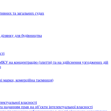
тивних та загальних судах
ділянку для будівництва
сті
КУ на концентрацію (злиття) та на здійснення узгоджених дій
ю
ні марки, комерційна таємниця)
лектуальної власності
а наданням прав на об’єкти інтелектуальної власності