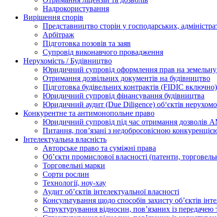
Надрокористування
Вирішення спорів
Представництво сторін у господарських, адміністра
Арбітраж
Підготовка позовів та заяв
Супровід виконавчого провадження
Нерухомість / Будівництво
Юридичний супровід оформлення прав на земельну 
Отримання дозвільних документів на будівництво
Підготовка будівельних контрактів (FIDIC включно)
Юридичний супровід фінансування будівництва
Юридичний аудит (Due Diligence) об‘єктів нерухомо
Конкурентне та антимонопольне право
Юридичний супровід під час отримання дозволів АМ
Питання, пов’язані з недобросовісною конкуренціє
Інтелектуальна власність
Авторське право та суміжні права
Oб’єкти промислової власності (патенти, торговель
Торговельні марки
Сорти рослин
Технології, ноу-хау
Аудит об’єктів інтелектуальної власності
Консультування щодо способів захисту об’єктів інте
Структурування відносин, пов’язаних із передачею т