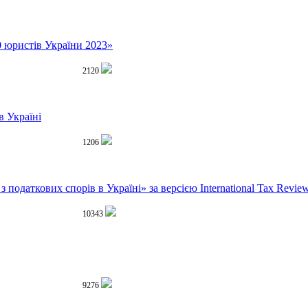
0 юристів України 2023»
2120
в Україні
1206
одаткових спорів в Україні» за версією International Tax Revie
10343
9276