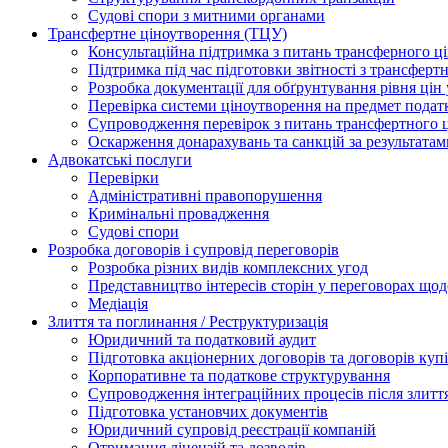
Судові спори з митними органами
Трансфертне ціноутворення (ТЦУ)
Консультаційна підтримка з питань трансферного ц
Підтримка під час підготовки звітності з трансферт
Розробка документації для обґрунтування рівня цін
Перевірка системи ціноутворення на предмет подат
Супроводження перевірок з питань трансфертного 
Оскарження донарахувань та санкцій за результата
Адвокатські послуги
Перевірки
Адміністративні правопорушення
Кримінальні провадження
Судові спори
Розробка договорів і супровід переговорів
Розробка різних видів комплексних угод
Представництво інтересів сторін у переговорах щод
Медіація
Злиття та поглинання / Реструктуризація
Юридичний та податковий аудит
Підготовка акціонерних договорів та договорів ку
Корпоративне та податкове структурування
Супроводження інтеграційних процесів після злитт
Підготовка установчих документів
Юридичний супровід реєстрації компаній
Отримання ліцензій та дозволів