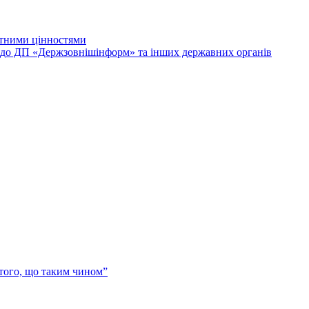
лютними цінностями
и до ДП «Держзовнішінформ» та інших державних органів
 того, що таким чином”