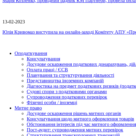
Марія Козленко, провідний радник КМ Партнери, провела онл
13-02-2023
Юлія Кривомаз виступила на онлайн-заході Комітету АПУ «П
Оподаткування
Консультування
Досудове оскарження податкових донарахувань, дій/
Оплата праці / ЄСВ
Планування та структурування діяльності
Представництва іноземних компаній
Діагностика на предмет податкових ризиків (податк
Судові спори з податковими органами
Супроводження податкових перевірок
Фізичні особи / іноземці
Митне право
Досудове оскарження рішень митних органів
Консультування щодо митного оформлення товарів
Обстоювання інтересів під час митного оформлення
Пост-аудит: супроводження митних перевірок
Структурування транскордонних транзакцій