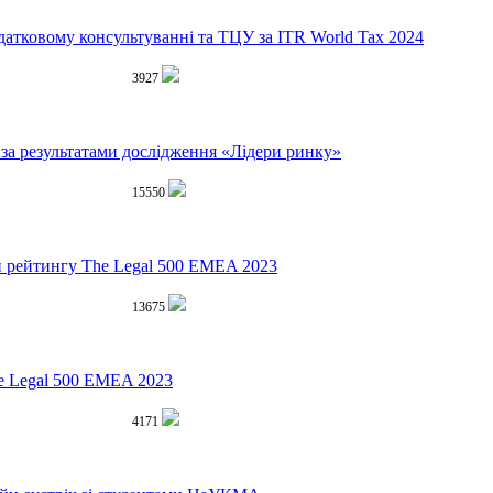
датковому консультуванні та ТЦУ за ITR World Tax 2024
3927
за результатами дослідження «Лідери ринку»
15550
й рейтингу The Legal 500 EMEA 2023
13675
he Legal 500 EMEA 2023
4171