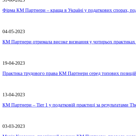
Фірма КМ Партнери – краща в Україні у податкових спорах, по
04-05-2023
КМ Партнери отримала високе визнання у чотирьох практиках 
19-04-2023
Практика трудового права КМ Партнери серед топових позиці
13-04-2023
КМ Партнери – Tier 1 у податковій практиці за результатами T
03-03-2023