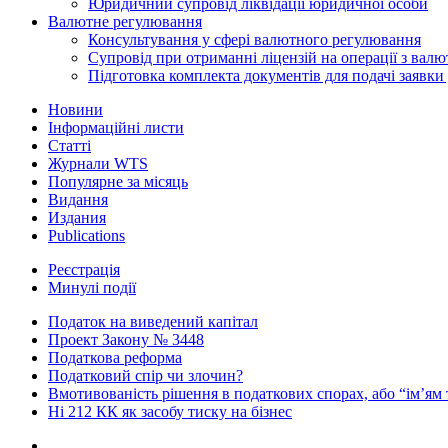
Юридичний супровід ліквідації юридичної особи
Валютне регулювання
Консультування у сфері валютного регулювання
Супровід при отриманні ліцензій на операції з ва
Підготовка комплекта документів для подачі заявк
Новини
Інформаційні листи
Статті
Журнали WTS
Популярне за місяць
Видання
Издания
Publications
Реєстрація
Минулі події
Податок на виведений капітал
Проект Закону № 3448
Податкова реформа
Податковий спір чи злочин?
Вмотивованість рішення в податкових спорах, або “ім’ям
Ні 212 КК як засобу тиску на бізнес