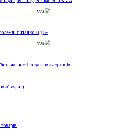
айн-зустріч зі студентами НаУКМА
5288
роблемні питання ПДВ»
6089
бездіяльності податкових органів
овий аудит)
 товарів