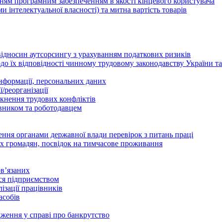
ням програмним забезпеченням в якості кінцевого користувача
ами інтелектуальної власності) та митна вартість товарів
відносин аутсорсингу з урахуванням податкових ризиків
о їх відповідності чинному трудовому законодавству України т
інформації, персональних даних
/реорганізації
икнення трудових конфліктів
івником та роботодавцем
дення органами державної влади перевірок з питань праці
х громадян, посвідок на тимчасове проживання
в’язаних
ься підприємством
ізації працівників
асобів
дження у справі про банкрутство