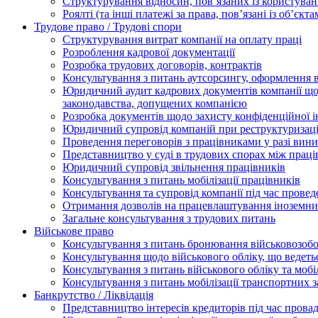
Структурування відносин, пов’язаних із користуван
Роялті (та інші платежі за права, пов’язані із об’єкт
Трудове право / Трудові спори
Cтруктурування витрат компанії на оплату праці
Розроблення кадрової документації
Розробка трудових договорів, контрактів
Консультування з питань аутсорсингу, оформлення 
Юридичний аудит кадрових документів компанії щод
законодавства, допущених компанією
Розробка документів щодо захисту конфіденційної 
Юридичний супровід компаній при реструктуризації
Проведення переговорів з працівниками у разі вин
Представництво у суді в трудових спорах між прац
Юридичний супровід звільнення працівників
Консультування з питань мобілізації працівників
Консультування та супровід компанії під час прове
Отримання дозволів на працевлаштування іноземни
Загальне консультування з трудових питань
Військове право
Консультування з питань бронювання військовозобо
Консультування щодо військового обліку, що ведет
Консультування з питань військового обліку та мобіл
Консультування з питань мобілізації транспортних з
Банкрутство / Ліквідація
Представництво інтересів кредиторів під час прова