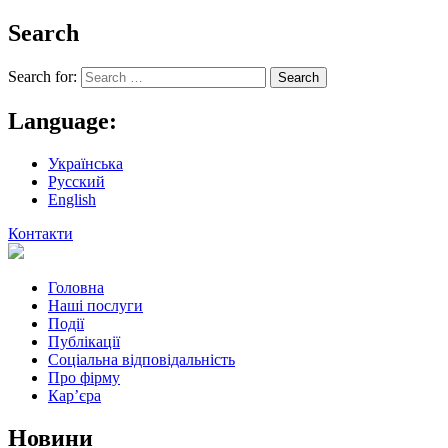
Search
Search for:
Language:
Українська
Русский
English
Контакти
Головна
Наші послуги
Події
Публікації
Соціальна відповідальність
Про фiрму
Кар’єра
Новини