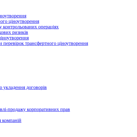
іноутворення
ного ціноутворення
 у контрольованих операціях
кових ризиків
ціноутворення
ми перевірок трансфертного ціноутворення
о укладення договорів
півлі-продажу корпоративних прав
я компаній