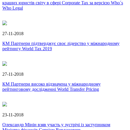
кращих юристів світу в сфері Corporate Tax за версією Who´s
Who Legal
27-11-2018
КМ Партнери підтверджує своє лідерство у міжнародному
рейтингу World Tax 2019
27-11-2018
КМ Партнери високо відзначена у міжнародному
рейтинговому дослідженні World Transfer Pricing
23-11-2018
Олександр Мінін взяв участь у зустрічі із заступником
Міністра фінансів Сергієм Верлановим