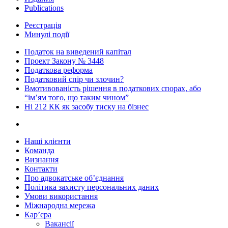
Publications
Реєстрація
Минулі події
Податок на виведений капітал
Проект Закону № 3448
Податкова реформа
Податковий спір чи злочин?
Вмотивованість рішення в податкових спорах, або
“ім’ям того, що таким чином”
Ні 212 КК як засобу тиску на бізнес
Наші клієнти
Команда
Визнання
Контакти
Про адвокатське об’єднання
Політика захисту персональних даних
Умови використання
Міжнародна мережа
Кар’єра
Вакансії