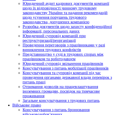
Юридичний аудит кадрових документів компанії
щодо їх відповідності чинному трудовому
законодавству України та надання рекомендацій
щодо усунення порушень трудового
законодавства, допущених компанією
Розробка документів щодо захисту конфіденційної
інформації, персональних даних
Юридичний супровід компаній при
реструктуризації/реорганізації
Проведення переговорів з працівниками у разі
виникнення трудових конфліктів
Представництво у суді в трудових спорах між
працівником та роботодавцем
Юридичний супровід звільнення працівників
Консультування з питань мобілізації працівників
Консультування та супровід компанії під час
проведення органами державної влади перевірок з
питань праці
Отримання дозволів на працевлаштування
іноземних громадян, посвідок на тимчасове
проживання
Загальне консультування з трудових питань
Військове право
Консультування з питань бронювання
військовозобов’язаних