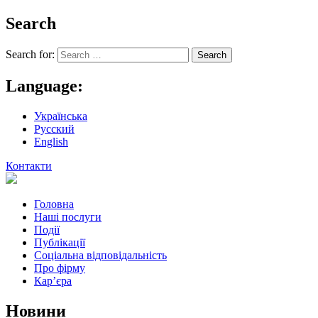
Search
Search for:
Language:
Українська
Русский
English
Контакти
Головна
Наші послуги
Події
Публікації
Соціальна відповідальність
Про фiрму
Кар’єра
Новини