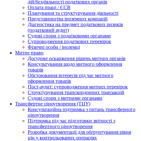
дій/бездіяльності податкових органів
Оплата праці / ЄСВ
Планування та структурування діяльності
Представництва іноземних компаній
Діагностика на предмет податкових ризиків
(податковий аудит)
Судові спори з податковими органами
Супроводження податкових перевірок
Фізичні особи / іноземці
Митне право
Досудове оскарження рішень митних органів
Консультування щодо митного оформлення
товарів
Обстоювання інтересів під час митного
оформлення товарів
Пост-аудит: супроводження митних перевірок
Структурування транскордонних транзакцій
Судові спори з митними органами
Трансфертне ціноутворення (ТЦУ)
Консультаційна підтримка з питань трансферного
ціноутворення
Підтримка під час підготовки звітності з
трансфертного ціноутворення
Розробка документації для обґрунтування рівня
цін у контрольованих операціях