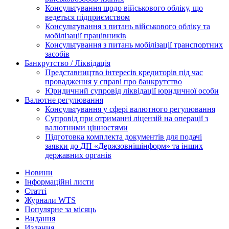
Консультування щодо військового обліку, що
ведеться підприємством
Консультування з питань військового обліку та
мобілізації працівників
Консультування з питань мобілізації транспортних
засобів
Банкрутство / Ліквідація
Представництво інтересів кредиторів під час
провадження у справі про банкрутство
Юридичний супровід ліквідації юридичної особи
Валютне регулювання
Консультування у сфері валютного регулювання
Супровід при отриманні ліцензій на операції з
валютними цінностями
Підготовка комплекта документів для подачі
заявки до ДП «Держзовнішінформ» та інших
державних органів
Новини
Інформаційні листи
Статті
Журнали WTS
Популярне за місяць
Видання
Издания