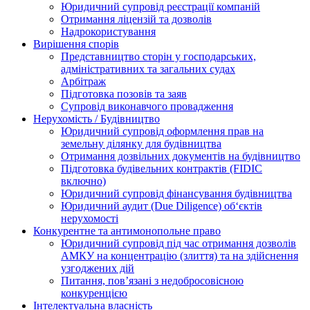
Юридичний супровід реєстрації компаній
Отримання ліцензій та дозволів
Надрокористування
Вирішення спорів
Представництво сторін у господарських,
адміністративних та загальних судах
Арбітраж
Підготовка позовів та заяв
Супровід виконавчого провадження
Нерухомість / Будівництво
Юридичний супровід оформлення прав на
земельну ділянку для будівництва
Отримання дозвільних документів на будівництво
Підготовка будівельних контрактів (FIDIC
включно)
Юридичний супровід фінансування будівництва
Юридичний аудит (Due Diligence) об‘єктів
нерухомості
Конкурентне та антимонопольне право
Юридичний супровід під час отримання дозволів
АМКУ на концентрацію (злиття) та на здійснення
узгоджених дій
Питання, пов’язані з недобросовісною
конкуренцією
Інтелектуальна власність