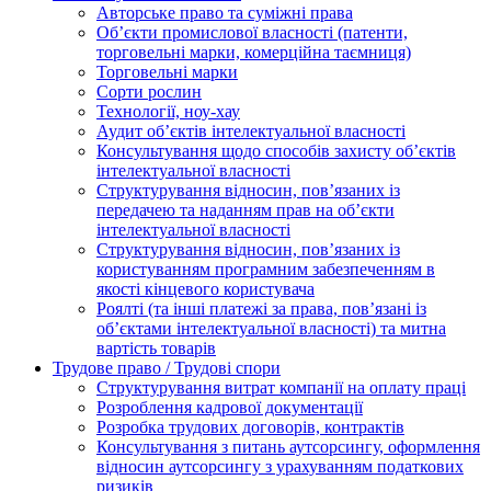
Авторське право та суміжні права
Oб’єкти промислової власності (патенти,
торговельні марки, комерційна таємниця)
Торговельні марки
Сорти рослин
Технології, ноу-хау
Аудит об’єктів інтелектуальної власності
Консультування щодо способів захисту об’єктів
інтелектуальної власності
Структурування відносин, пов’язаних із
передачею та наданням прав на об’єкти
інтелектуальної власності
Структурування відносин, пов’язаних із
користуванням програмним забезпеченням в
якості кінцевого користувача
Роялті (та інші платежі за права, пов’язані із
об’єктами інтелектуальної власності) та митна
вартість товарів
Трудове право / Трудові спори
Cтруктурування витрат компанії на оплату праці
Розроблення кадрової документації
Розробка трудових договорів, контрактів
Консультування з питань аутсорсингу, оформлення
відносин аутсорсингу з урахуванням податкових
ризиків