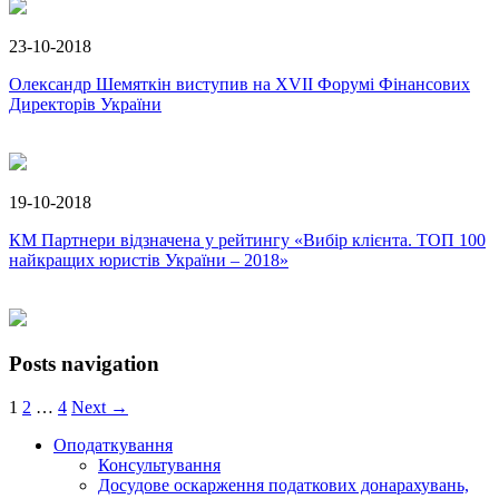
23-10-2018
Олександр Шемяткін виступив на XVII Форумі Фінансових
Директорів України
19-10-2018
КМ Партнери відзначена у рейтингу «Вибір клієнта. ТОП 100
найкращих юристів України – 2018»
Posts navigation
1
2
…
4
Next →
Оподаткування
Консультування
Досудове оскарження податкових донарахувань,