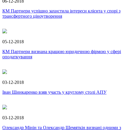
06-12-2018
КМ Партнери успішно захистила інтереси клієнта у спорі з
трансфертного ціноутворення
05-12-2018
КМ Партнери визнана кращою юридичною фірмою у сфері
оподаткування
03-12-2018
Іван Шинкаренко взяв участь у круглому столі АПУ
03-12-2018
Олександр Мінін та Олександр Шемяткін визнані одними з