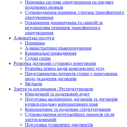
Перевірка системи ціноутворення на предмет
податкових ризиків
Супроводження перевірок з питань трансфертного
ціноутворення
Оскарження донарахувань та санкцій за
результатами перевірок трансфертного
ціноутворення
Адвокатські послуги
Перевірки
Адміністративні правопорушення
Кримінальні провадження
Судові спори
Розробка договорів і супровід переговорів
Розробка різних видів комплексних угод
Представництво інтересів сторін у переговорах
щодо укладення договорів
Медіація
Злиття та поглинання / Реструктуризація
Юридичний та податковий аудит
Підготовка акціонерних договорів та договорів
купівлі-продажу корпоративних прав
Корпоративне та податкове структурування
Супроводження інтеграційних процесів після
злиття компаній
Підготовка установчих документів