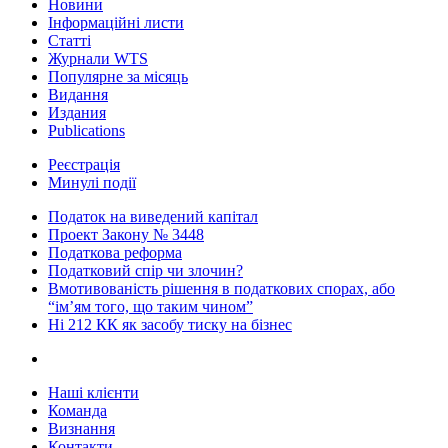
Новини
Інформаційні листи
Статті
Журнали WTS
Популярне за місяць
Видання
Издания
Publications
Реєстрація
Минулі події
Податок на виведений капітал
Проект Закону № 3448
Податкова реформа
Податковий спір чи злочин?
Вмотивованість рішення в податкових спорах, або
“ім’ям того, що таким чином”
Ні 212 КК як засобу тиску на бізнес
Наші клієнти
Команда
Визнання
Контакти