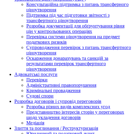
Консультаційна підтримка з питань трансферного
ціноутворення
Підтримка під час підготовки звітності з
трансфертного ціноутворення
Розробка документації для обґрунтування рівня
цін у контрольованих операціях
Перевірка системи ціноутворення на предмет
податкових ризиків
Супроводження перевірок з питань трансфертного
ціноутворення
Оскарження донарахувань та санкцій за
результатами перевірок трансфертного
ціноутворення
Адвокатські послуги
Перевірки
Адміністративні правопорушення
Кримінальні провадження
Судові спори
Розробка договорів і супровід переговорів
Розробка різних видів комплексних угод
Представництво інтересів сторін у переговорах
щодо укладення договорів
Медіація
Злиття та поглинання / Реструктуризація
Юридичний та податковий аудит