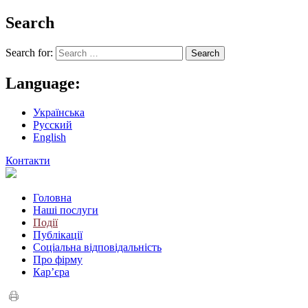
Search
Search for:
Language:
Українська
Русский
English
Контакти
Головна
Наші послуги
Події
Публікації
Соціальна відповідальність
Про фiрму
Кар’єра