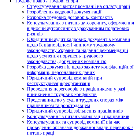
Трудове право / Трудові спори
Cтруктурування витрат компанії на оплату праці
Розроблення кадрової документації
Розробка трудових договорів, контрактів
Консультування з питань аутсорсингу, оформлення
відносин аутсорсингу з урахуванням податкових
ризиків
Юридичний аудит кадрових документів компанії
щодо їх відповідності чинному трудовому
законодавству України та надання рекомендацій
щодо усунення порушень трудового
законодавства, допущених компанією
Розробка документів щодо захисту конфіденційної
інформації, персональних даних
Юридичний супровід компаній при
реструктуризації/реорганізації
Проведення переговорів з працівниками у разі
виникнення трудових конфліктів
Представництво у суді в трудових спорах між
працівником та роботодавцем
Юридичний супровід звільнення працівників
Консультування з питань мобілізації працівників
Консультування та супровід компанії під час
проведення органами державної влади перевірок з
питань праці