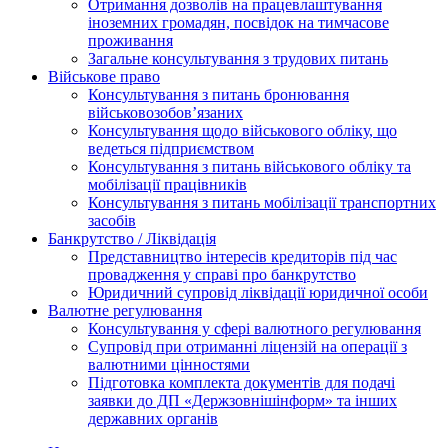
Отримання дозволів на працевлаштування
іноземних громадян, посвідок на тимчасове
проживання
Загальне консультування з трудових питань
Військове право
Консультування з питань бронювання
військовозобов’язаних
Консультування щодо військового обліку, що
ведеться підприємством
Консультування з питань військового обліку та
мобілізації працівників
Консультування з питань мобілізації транспортних
засобів
Банкрутство / Ліквідація
Представництво інтересів кредиторів під час
провадження у справі про банкрутство
Юридичний супровід ліквідації юридичної особи
Валютне регулювання
Консультування у сфері валютного регулювання
Супровід при отриманні ліцензій на операції з
валютними цінностями
Підготовка комплекта документів для подачі
заявки до ДП «Держзовнішінформ» та інших
державних органів