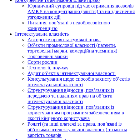
Конкурентне та антимонопольне право
Юридичний супровід під час отримання дозволів
АМКУ на концентрацію (злиття) та на здійснення
узгоджених дій
Питання, пов’язані з недобросовісною
конкуренцією
Інтелектуальна власність
Авторське право та суміжні права
Oб’єкти промислової власності (патенти,
торговельні марки, комерційна таємниця)
Торговельні марки
Сорти рослин
Технології, ноу-хау
Аудит об’єктів інтелектуальної власності
Консультування щодо способів захисту об’єктів
інтелектуальної власності
Структурування відносин, пов’язаних із
передачею та наданням прав на об’єкти
інтелектуальної власності
Структурування відносин, пов’язаних із
користуванням програмним забезпеченням в
якості кінцевого користувача
Роялті (та інші платежі за права, пов’язані із
об’єктами інтелектуальної власності) та митна
вартість товарів