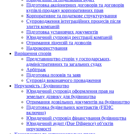
Підготовка акціонерних договорів та договорів
купівлі-продажу корпоративних прав
Корпоративне та податкове структурування
Супроводження інтеграційних процесів після
злиття компаній
Підготовка установчих документів
Юридичний супровід реєстрації компаній
Отримання ліцензій та дозволів
Надрокористування
Вирішення спорів
Представництво сторін у господарських,
адміністративних та загальних судах
Арбітраж
Підготовка позовів та заяв
Супровід виконавчого провадження
Нерухомість / Будівництво
Юридичний супровід оформлення прав на
земельну ділянку для будівництва
Отримання дозвільних документів на будівництво
Підготовка будівельних контрактів (FIDIC
включно)
Юридичний супровід фінансування будівництва
Юридичний аудит (Due Diligence) об‘єктів
нерухомості