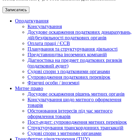
Оподаткування
Консультування
Досудове оскарження податкових донарахувань,
дій/бездіяльності податкових органів
Оплата праці / ЄСВ
Планування та структурування діяльності
Представництва іноземних компаній
Діагностика на предмет податкових ризиків
(податковий аудит)
Судові спори з податковими органами
Супроводження податкових перевірок
Фізичні особи / іноземці
Митне право
Досудове оскарження рішень митних органів
Консультування щодо митного оформлення
товарів
Обстоювання інтересів під час митного
оформлення товарів
Пост-аудит: супроводження митних перевірок
Структурування транскордонних транзакцій
Судові спори з митними органами
Трансфертне ціноутворення (ТЦУ)