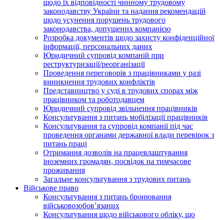
щодо їх відповідності чинному трудовому
законодавству України та надання рекомендацій
щодо усунення порушень трудового
законодавства, допущених компанією
Розробка документів щодо захисту конфіденційної
інформації, персональних даних
Юридичний супровід компаній при
реструктуризації/реорганізації
Проведення переговорів з працівниками у разі
виникнення трудових конфліктів
Представництво у суді в трудових спорах між
працівником та роботодавцем
Юридичний супровід звільнення працівників
Консультування з питань мобілізації працівників
Консультування та супровід компанії під час
проведення органами державної влади перевірок з
питань праці
Отримання дозволів на працевлаштування
іноземних громадян, посвідок на тимчасове
проживання
Загальне консультування з трудових питань
Військове право
Консультування з питань бронювання
військовозобов’язаних
Консультування щодо військового обліку, що