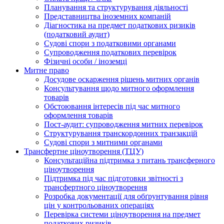
Планування та структурування діяльності
Представництва іноземних компаній
Діагностика на предмет податкових ризиків
(податковий аудит)
Судові спори з податковими органами
Супроводження податкових перевірок
Фізичні особи / іноземці
Митне право
Досудове оскарження рішень митних органів
Консультування щодо митного оформлення
товарів
Обстоювання інтересів під час митного
оформлення товарів
Пост-аудит: супроводження митних перевірок
Структурування транскордонних транзакцій
Судові спори з митними органами
Трансфертне ціноутворення (ТЦУ)
Консультаційна підтримка з питань трансферного
ціноутворення
Підтримка під час підготовки звітності з
трансфертного ціноутворення
Розробка документації для обґрунтування рівня
цін у контрольованих операціях
Перевірка системи ціноутворення на предмет
податкових ризиків