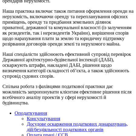
орендарів нерухомості.
Наша практика включає також питання оформлення оренди на
нерухомість, включаючи оренду та перепланування офісних
приміщень, оренду та придбання земельних ділянок
приватної, державної та комунальної власності (із залученням
як резидентів, так і нерезидентів України), вирішення спорів
щодо нарахування плати за землю та юридичну підтримку
розірвання договорів оренди землі та нерухомого майна.
Наші спеціалісти здійснюють ефективний супровід перевірок
Державної архітектурно-будівельної інспекції (ДАБІ),
оскаржують штрафи, накладені ДАБІ, рішення щодо
визначення категорії складності об’єкта, а також здійснюють
супровід судових спорів.
Спільна робота з фахівцями податкової практики дає
можливість запропонувати клієнтам ефективне рішення після
всебічного аналізу проектів у сфері нерухомості й
будівництва.
Оподаткування
Консультування
Досудове оскарження податкових донарахувань,
дій/бездіяльності податкових органів
Оплата праці / ЄСВ