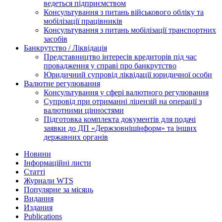
ведеться підприємством
Консультування з питань військового обліку та
мобілізації працівників
Консультування з питань мобілізації транспортних
засобів
Банкрутство / Ліквідація
Представництво інтересів кредиторів під час
провадження у справі про банкрутство
Юридичний супровід ліквідації юридичної особи
Валютне регулювання
Консультування у сфері валютного регулювання
Супровід при отриманні ліцензій на операції з
валютними цінностями
Підготовка комплекта документів для подачі
заявки до ДП «Держзовнішінформ» та інших
державних органів
Новини
Інформаційні листи
Статті
Журнали WTS
Популярне за місяць
Видання
Издания
Publications