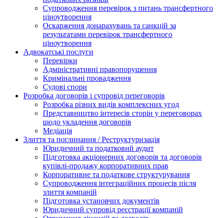
Супроводження перевірок з питань трансфертного
ціноутворення
Оскарження донарахувань та санкцій за
результатами перевірок трансфертного
ціноутворення
Адвокатські послуги
Перевірки
Адміністративні правопорушення
Кримінальні провадження
Судові спори
Розробка договорів і супровід переговорів
Розробка різних видів комплексних угод
Представництво інтересів сторін у переговорах
щодо укладення договорів
Медіація
Злиття та поглинання / Реструктуризація
Юридичний та податковий аудит
Підготовка акціонерних договорів та договорів
купівлі-продажу корпоративних прав
Корпоративне та податкове структурування
Супроводження інтеграційних процесів після
злиття компаній
Підготовка установчих документів
Юридичний супровід реєстрації компаній