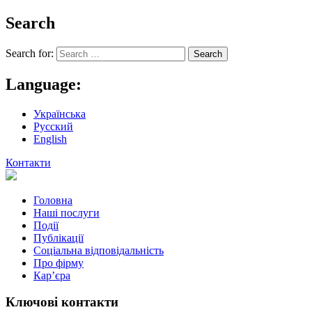
Search
Search for:
Language:
Українська
Русский
English
Контакти
Головна
Наші послуги
Події
Публікації
Соціальна відповідальність
Про фiрму
Кар’єра
Ключові контакти