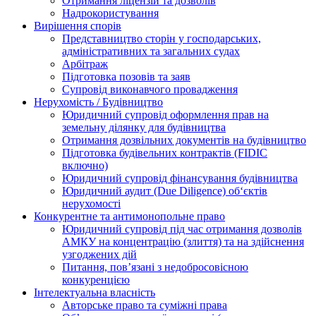
Отримання ліцензій та дозволів
Надрокористування
Вирішення спорів
Представництво сторін у господарських,
адміністративних та загальних судах
Арбітраж
Підготовка позовів та заяв
Супровід виконавчого провадження
Нерухомість / Будівництво
Юридичний супровід оформлення прав на
земельну ділянку для будівництва
Отримання дозвільних документів на будівництво
Підготовка будівельних контрактів (FIDIC
включно)
Юридичний супровід фінансування будівництва
Юридичний аудит (Due Diligence) об‘єктів
нерухомості
Конкурентне та антимонопольне право
Юридичний супровід під час отримання дозволів
АМКУ на концентрацію (злиття) та на здійснення
узгоджених дій
Питання, пов’язані з недобросовісною
конкуренцією
Інтелектуальна власність
Авторське право та суміжні права