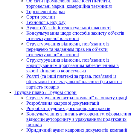
Oб’єкти промислової власності (патенти,
торговельні марки, комерційна таємниця)
Торговельні марки
Сорти рослин
Технології, ноу-хау
Аудит об’єктів інтелектуальної власності
Консультування щодо способів захисту об’єктів
інтелектуальної власності
Структурування відносин, пов’язаних із
передачею та наданням прав на об’єкти
інтелектуальної власності
Структурування відносин, пов’язаних із
користуванням програмним забезпеченням в
якості кінцевого користувача
Роялті (та інші платежі за права, пов’язані із
об’єктами інтелектуальної власності) та митна
вартість товарів
Трудове право / Трудові спори
Cтруктурування витрат компанії на оплату праці
Розроблення кадрової документації
Розробка трудових договорів, контрактів
Консультування з питань аутсорсингу, оформлення
відносин аутсорсингу з урахуванням податкових
ризиків
Юридичний аудит кадрових документів компанії