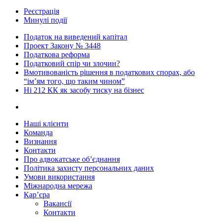
Реєстрація
Минулі події
Податок на виведений капітал
Проект Закону № 3448
Податкова реформа
Податковий спір чи злочин?
Вмотивованість рішення в податкових спорах, або
“ім’ям того, що таким чином”
Ні 212 КК як засобу тиску на бізнес
Наші клієнти
Команда
Визнання
Контакти
Про адвокатське об’єднання
Політика захисту персональних даних
Умови використання
Міжнародна мережа
Кар’єра
Вакансії
Контакти