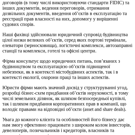
договорів (в тому числі використовуючи стандарти FIDIC) та
інших документів, ведення переговорів, отримання
дозвільних документів, введення об’єктів в експлуатацію та
реєстрації прав власності на них, допомогу у вирішенні
судових спорів.
Наші фахівці здійснювали юридичний супровід будівництва
цілої низки великих об’єктів, серед яких портові термінали,
елеватори (зерносховища), логістичні комплекси, автозаправні
станції та комплекси, готелі та офісні центри.
Фірма консультує щодо юридичних питань, пов’язаних з
будівництвом та експлуатацією об’єктів підвищеної
небезпеки, як в контексті містобудівних аспектів, так і в
контексті екології, охорони праці та інших аспектів.
Юристи фірми мають значний досвід у структуруванні угод,
розробці бізнес-схем придбання об’єктів нерухомості, в тому
числі земельних ділянок, як шляхом безпосередньої купівлі,
так і шляхом придбання корпоративних прав в компанії, що
володіє правами на відповідні об’єкти (asset and share deals).
Увага до кожного клієнта та особливостей його бізнесу дає
нам змогу ефективно працювати з широким колом інвесторів,
девелоперів, позичальників і кредиторів, власників та