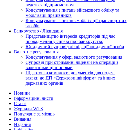
ведеться підприємством
Консультування з питань військового обліку та
мобілізації працівників
Консультування з питань мобілізації транспортних
засобів
Банкрутство / Ліквідація
Представництво інтересів кредиторів під час
провадження у справі про банкрутство
Юридичний супровід ліквідації юридичної особи
Валютне регулювання
Консультування у сфері валютного регулювання
Супровід при отриманні ліцензій на операції з
валютними цінностями
Підготовка комплекта документів для подачі
заявки до ДП «Держзовнішінформ» та інших
державних органів
Новини
Інформаційні листи
Статті
Журнали WTS
Популярне за місяць
Видання
Издания
Publications