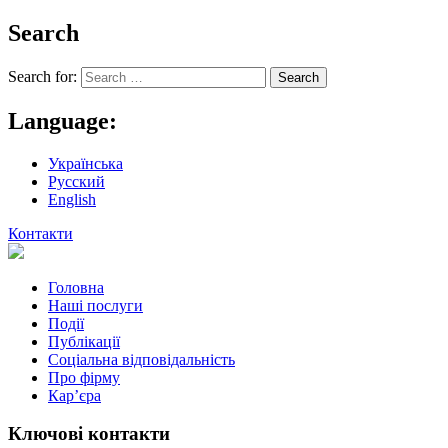
Search
Search for:
Language:
Українська
Русский
English
Контакти
Головна
Наші послуги
Події
Публікації
Соціальна відповідальність
Про фiрму
Кар’єра
Ключові контакти