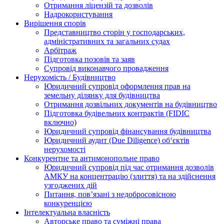
Отримання ліцензій та дозволів
Надрокористування
Вирішення спорів
Представництво сторін у господарських,
адміністративних та загальних судах
Арбітраж
Підготовка позовів та заяв
Супровід виконавчого провадження
Нерухомість / Будівництво
Юридичний супровід оформлення прав на
земельну ділянку для будівництва
Отримання дозвільних документів на будівництво
Підготовка будівельних контрактів (FIDIC
включно)
Юридичний супровід фінансування будівництва
Юридичний аудит (Due Diligence) об‘єктів
нерухомості
Конкурентне та антимонопольне право
Юридичний супровід під час отримання дозволів
АМКУ на концентрацію (злиття) та на здійснення
узгоджених дій
Питання, пов’язані з недобросовісною
конкуренцією
Інтелектуальна власність
Авторське право та суміжні права