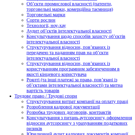
Oб’єкти промислової власності (патенти,
торговельні марки, комерційна таємниця)
Торговельні марки
Сорти рослин
Технології, ноу-хау
Аудит об’єктів інтелектуальної власності
Консультування щодо способів захисту об’єктів
інтелектуальної власності
Структурування відносин, пов’язаних із
передачею та наданням прав на об’єкти
інтелектуальної власності
Структурування відносин, пов’язаних із
користуванням програмним забезпеченням в
якості кінцевого користувача
Роялті (та інші платежі за права, пов’язані із
об’єктами інтелектуальної власності) та митна
вартість товарів
Трудове право / Трудові спори
Cтруктурування витрат компанії на оплату праці
Розроблення кадрової документації
Розробка трудових договорів, контрактів
Консультування з питань аутсорсингу, оформлення
відносин аутсорсингу з урахуванням податкових
ризиків
Юридичний аудит кадрових документів компанії