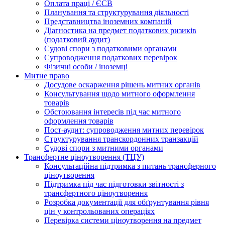
Оплата праці / ЄСВ
Планування та структурування діяльності
Представництва іноземних компаній
Діагностика на предмет податкових ризиків
(податковий аудит)
Судові спори з податковими органами
Супроводження податкових перевірок
Фізичні особи / іноземці
Митне право
Досудове оскарження рішень митних органів
Консультування щодо митного оформлення
товарів
Обстоювання інтересів під час митного
оформлення товарів
Пост-аудит: супроводження митних перевірок
Структурування транскордонних транзакцій
Судові спори з митними органами
Трансфертне ціноутворення (ТЦУ)
Консультаційна підтримка з питань трансферного
ціноутворення
Підтримка під час підготовки звітності з
трансфертного ціноутворення
Розробка документації для обґрунтування рівня
цін у контрольованих операціях
Перевірка системи ціноутворення на предмет