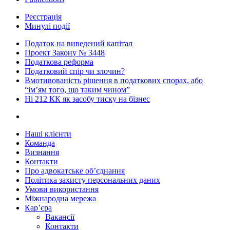
Реєстрація
Минулі події
Податок на виведений капітал
Проект Закону № 3448
Податкова реформа
Податковий спір чи злочин?
Вмотивованість рішення в податкових спорах, або
“ім’ям того, що таким чином”
Ні 212 КК як засобу тиску на бізнес
Наші клієнти
Команда
Визнання
Контакти
Про адвокатське об’єднання
Політика захисту персональних даних
Умови використання
Міжнародна мережа
Кар’єра
Вакансії
Контакти