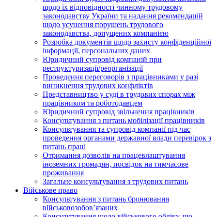
щодо їх відповідності чинному трудовому
законодавству України та надання рекомендацій
щодо усунення порушень трудового
законодавства, допущених компанією
Розробка документів щодо захисту конфіденційної
інформації, персональних даних
Юридичний супровід компаній при
реструктуризації/реорганізації
Проведення переговорів з працівниками у разі
виникнення трудових конфліктів
Представництво у суді в трудових спорах між
працівником та роботодавцем
Юридичний супровід звільнення працівників
Консультування з питань мобілізації працівників
Консультування та супровід компанії під час
проведення органами державної влади перевірок з
питань праці
Отримання дозволів на працевлаштування
іноземних громадян, посвідок на тимчасове
проживання
Загальне консультування з трудових питань
Військове право
Консультування з питань бронювання
військовозобов’язаних
Консультування щодо військового обліку, що