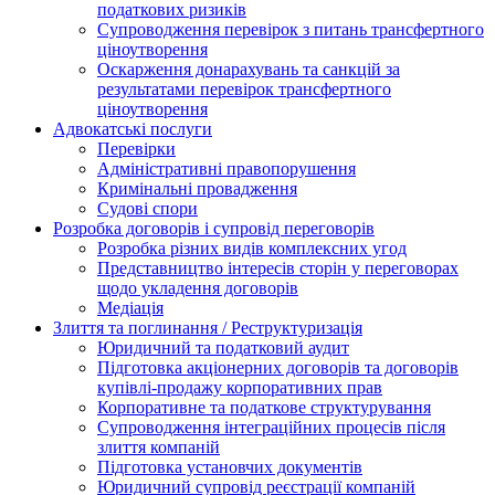
податкових ризиків
Супроводження перевірок з питань трансфертного
ціноутворення
Оскарження донарахувань та санкцій за
результатами перевірок трансфертного
ціноутворення
Адвокатські послуги
Перевірки
Адміністративні правопорушення
Кримінальні провадження
Судові спори
Розробка договорів і супровід переговорів
Розробка різних видів комплексних угод
Представництво інтересів сторін у переговорах
щодо укладення договорів
Медіація
Злиття та поглинання / Реструктуризація
Юридичний та податковий аудит
Підготовка акціонерних договорів та договорів
купівлі-продажу корпоративних прав
Корпоративне та податкове структурування
Супроводження інтеграційних процесів після
злиття компаній
Підготовка установчих документів
Юридичний супровід реєстрації компаній