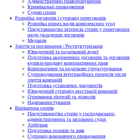
Адміністративні правопорушення
Кримінальні провадження
Судові спори
Розробка договорів і супровід переговорів
Розробка різних видів комплексних угод
Представництво інтересів сторін у переговорах
щодо укладення договорів
Медіація
Злиття та поглинання / Реструктуризація
Юридичний та податковий аудит
Підготовка акціонерних договорів та договорів
купівлі-продажу корпоративних прав
Корпоративне та податкове структурування
Супроводження інтеграційних процесів після
злиття компаній
Підготовка установчих документів
Юридичний супровід реєстрації компаній
Отримання ліцензій та дозволів
Надрокористування
Вирішення спорів
Представництво сторін у господарських,
адміністративних та загальних судах
Арбітраж
Підготовка позовів та заяв
Супровід виконавчого провадження