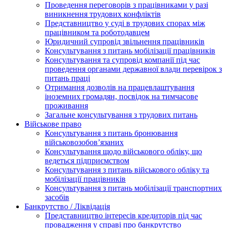
Проведення переговорів з працівниками у разі
виникнення трудових конфліктів
Представництво у суді в трудових спорах між
працівником та роботодавцем
Юридичний супровід звільнення працівників
Консультування з питань мобілізації працівників
Консультування та супровід компанії під час
проведення органами державної влади перевірок з
питань праці
Отримання дозволів на працевлаштування
іноземних громадян, посвідок на тимчасове
проживання
Загальне консультування з трудових питань
Військове право
Консультування з питань бронювання
військовозобов’язаних
Консультування щодо військового обліку, що
ведеться підприємством
Консультування з питань військового обліку та
мобілізації працівників
Консультування з питань мобілізації транспортних
засобів
Банкрутство / Ліквідація
Представництво інтересів кредиторів під час
провадження у справі про банкрутство