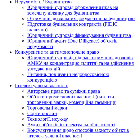
Нерухомість / Будівництво
Юридичний супровід оформлення прав на
земельну ділянку для будівництва
Отримання дозвільних документів на будівництво
Підготовка будівельних контрактів (FIDIC
включно)
Юридичний супровід фінансування будівництва
Юридичний аудит (Due Diligence) об‘єктів
нерухомості
Конкурентне та антимонопольне право
Юридичний супровід під час отримання дозволів
АМКУ на концентрацію (злиття) та на здійснення
узгоджених дій
Питання, пов’язані з недобросовісною
конкуренцією
Інтелектуальна власність
Авторське право та суміжні права
Oб’єкти промислової власності (патенти,
торговельні марки, комерційна таємниця)
Торговельні марки
Сорти рослин
Технології, ноу-хау
Аудит об’єктів інтелектуальної власності
Консультування щодо способів захисту об’єктів
інтелектуальної власності