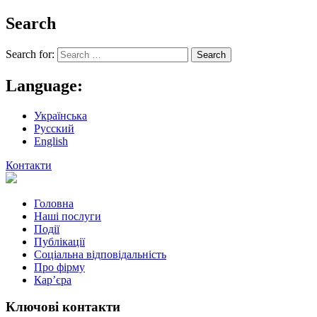
Search
Search for:
Language:
Українська
Русский
English
Контакти
Головна
Наші послуги
Події
Публікації
Соціальна відповідальність
Про фiрму
Кар’єра
Ключові контакти