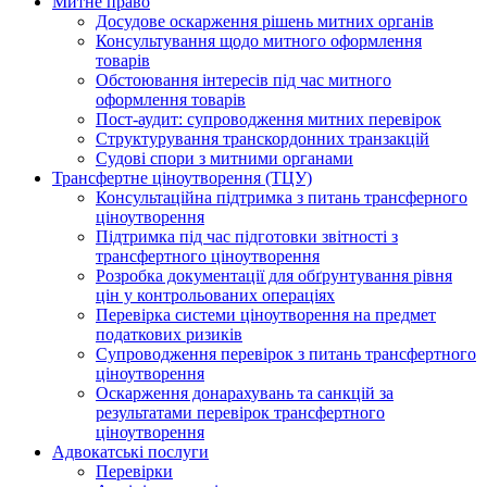
Митне право
Досудове оскарження рішень митних органів
Консультування щодо митного оформлення
товарів
Обстоювання інтересів під час митного
оформлення товарів
Пост-аудит: супроводження митних перевірок
Структурування транскордонних транзакцій
Судові спори з митними органами
Трансфертне ціноутворення (ТЦУ)
Консультаційна підтримка з питань трансферного
ціноутворення
Підтримка під час підготовки звітності з
трансфертного ціноутворення
Розробка документації для обґрунтування рівня
цін у контрольованих операціях
Перевірка системи ціноутворення на предмет
податкових ризиків
Супроводження перевірок з питань трансфертного
ціноутворення
Оскарження донарахувань та санкцій за
результатами перевірок трансфертного
ціноутворення
Адвокатські послуги
Перевірки