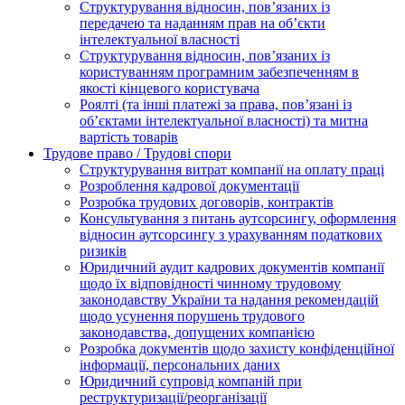
Структурування відносин, пов’язаних із
передачею та наданням прав на об’єкти
інтелектуальної власності
Структурування відносин, пов’язаних із
користуванням програмним забезпеченням в
якості кінцевого користувача
Роялті (та інші платежі за права, пов’язані із
об’єктами інтелектуальної власності) та митна
вартість товарів
Трудове право / Трудові спори
Cтруктурування витрат компанії на оплату праці
Розроблення кадрової документації
Розробка трудових договорів, контрактів
Консультування з питань аутсорсингу, оформлення
відносин аутсорсингу з урахуванням податкових
ризиків
Юридичний аудит кадрових документів компанії
щодо їх відповідності чинному трудовому
законодавству України та надання рекомендацій
щодо усунення порушень трудового
законодавства, допущених компанією
Розробка документів щодо захисту конфіденційної
інформації, персональних даних
Юридичний супровід компаній при
реструктуризації/реорганізації