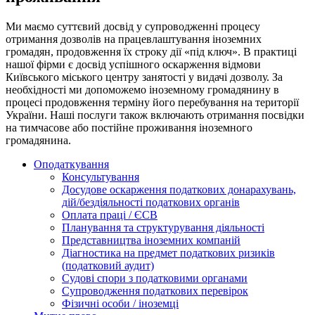
Ми маємо суттєвий досвід у супроводженні процесу
отримання дозволів на працевлаштування іноземних
громадян, продовження їх строку дії «під ключ». В практиці
нашої фірми є досвід успішного оскарження відмови
Київського міського центру занятості у видачі дозволу. За
необхідності ми допоможемо іноземному громадянину в
процесі продовження терміну його перебування на території
України. Наші послуги також включають отримання посвідки
на тимчасове або постійне проживання іноземного
громадянина.
Оподаткування
Консультування
Досудове оскарження податкових донарахувань,
дій/бездіяльності податкових органів
Оплата праці / ЄСВ
Планування та структурування діяльності
Представництва іноземних компаній
Діагностика на предмет податкових ризиків
(податковий аудит)
Судові спори з податковими органами
Супроводження податкових перевірок
Фізичні особи / іноземці