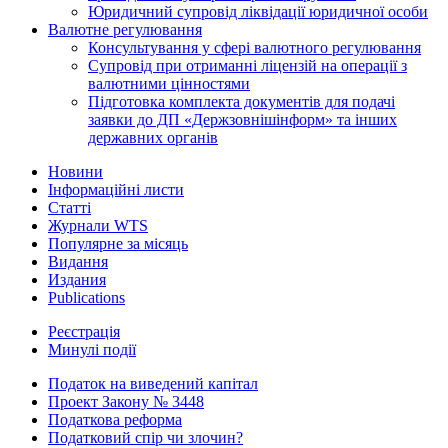
Юридичний супровід ліквідації юридичної особи
Валютне регулювання
Консультування у сфері валютного регулювання
Супровід при отриманні ліцензій на операції з
валютними цінностями
Підготовка комплекта документів для подачі
заявки до ДП «Держзовнішінформ» та інших
державних органів
Новини
Інформаційні листи
Статті
Журнали WTS
Популярне за місяць
Видання
Издания
Publications
Реєстрація
Минулі події
Податок на виведений капітал
Проект Закону № 3448
Податкова реформа
Податковий спір чи злочин?