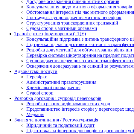
Досудове оскарження рішень митних органів
Консультування щодо митного оформлення товарів
Обстоювання інтересів під час митного оформлення
Пост-аудит: супроводження митних перевірок
Структурування транскордонних транзакцій
Судові спори з митними органами
Трансфертне ціноутворення (ТЦУ)
Консультаційна підтримка з питань трансферного ц
Підтримка під час підготовки звітності з трансферт
Розробка документації для обґрунтування рівня цін
Перевірка системи ціноутворення на предмет подат
Супроводження перевірок з питань трансфертного 
Оскарження донарахувань та санкцій за результата
Адвокатські послуги
Перевірки
Адміністративні правопорушення
Кримінальні провадження
Судові спори
Розробка договорів і супровід переговорів
Розробка різних видів комплексних угод
Представництво інтересів сторін у переговорах щод
Медіація
Злиття та поглинання / Реструктуризація
Юридичний та податковий аудит
Підготовка акціонерних договорів та договорів ку