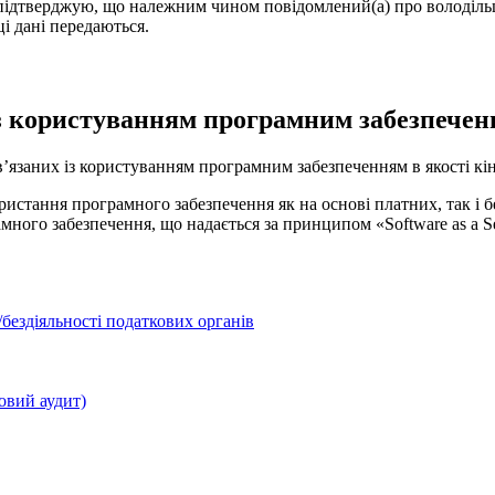
підтверджую, що належним чином повідомлений(а) про володільц
ці дані передаються.
з користуванням програмним забезпеченн
’язаних із користуванням програмним забезпеченням в якості кі
стання програмного забезпечення як на основі платних, так і б
ного забезпечення, що надається за принципом «Software as a Se
бездіяльності податкових органів
овий аудит)