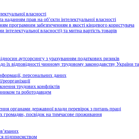
лектуальної власності
а наданням прав на об’єкти інтелектуальної власності
ням програмним забезпеченням в якості кінцевого користувача
ами інтелектуальної власності) та митна вартість товарів
відносин аутсорсингу з урахуванням податкових ризиків
о їх відповідності чинному трудовому законодавству України т
інформації, персональних даних
/реорганізації
икнення трудових конфліктів
івником та роботодавцем
дення органами державної влади перевірок з питань праці
х громадян, посвідок на тимчасове проживання
в’язаних
ься підприємством