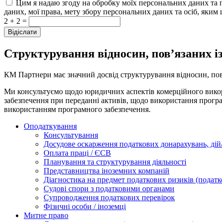
Цим я надаю згоду на обробку моїх персональних даних та 
даних, мої права, мету збору персональних даних та осіб, яким 
2 + 2 =
Структурування відносин, пов’язаних і
КМ Партнери має значний досвід структурування відносин, пов
Ми консультуємо щодо юридичних аспектів комерційного викори
забезпечення при переданні активів, щодо використання програм
використанням програмного забезпечення.
Оподаткування
Консультування
Досудове оскарження податкових донарахувань, дій/
Оплата праці / ЄСВ
Планування та структурування діяльності
Представництва іноземних компаній
Діагностика на предмет податкових ризиків (податк
Судові спори з податковими органами
Супроводження податкових перевірок
Фізичні особи / іноземці
Митне право