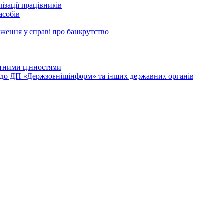
ізації працівників
асобів
дження у справі про банкрутство
лютними цінностями
и до ДП «Держзовнішінформ» та інших державних органів