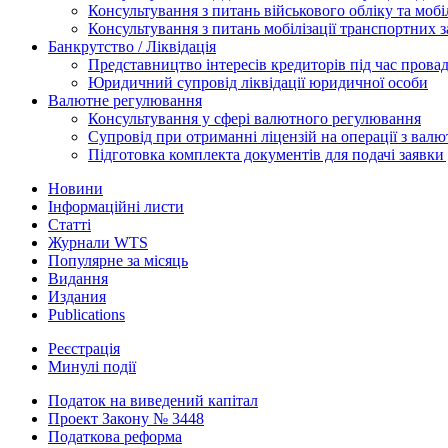
Консультування з питань військового обліку та мобіл
Консультування з питань мобілізації транспортних з
Банкрутство / Ліквідація
Представництво інтересів кредиторів під час прова
Юридичний супровід ліквідації юридичної особи
Валютне регулювання
Консультування у сфері валютного регулювання
Супровід при отриманні ліцензій на операції з ва
Підготовка комплекта документів для подачі заявк
Новини
Інформаційні листи
Статті
Журнали WTS
Популярне за місяць
Видання
Издания
Publications
Реєстрація
Минулі події
Податок на виведений капітал
Проект Закону № 3448
Податкова реформа