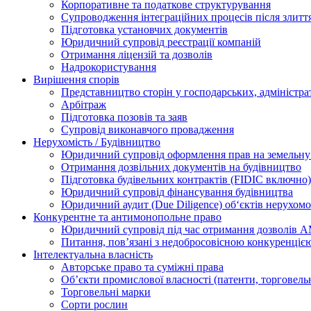
Корпоративне та податкове структурування
Супроводження інтеграційних процесів після злитт
Підготовка установчих документів
Юридичний супровід реєстрації компаній
Отримання ліцензій та дозволів
Надрокористування
Вирішення спорів
Представництво сторін у господарських, адміністра
Арбітраж
Підготовка позовів та заяв
Супровід виконавчого провадження
Нерухомість / Будівництво
Юридичний супровід оформлення прав на земельну 
Отримання дозвільних документів на будівництво
Підготовка будівельних контрактів (FIDIC включно)
Юридичний супровід фінансування будівництва
Юридичний аудит (Due Diligence) об‘єктів нерухомо
Конкурентне та антимонопольне право
Юридичний супровід під час отримання дозволів АМ
Питання, пов’язані з недобросовісною конкуренціє
Інтелектуальна власність
Авторське право та суміжні права
Oб’єкти промислової власності (патенти, торговель
Торговельні марки
Сорти рослин