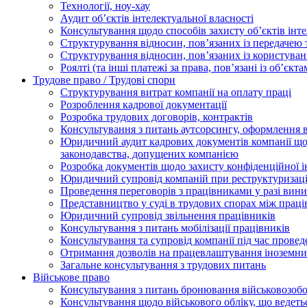
Технології, ноу-хау
Аудит об’єктів інтелектуальної власності
Консультування щодо способів захисту об’єктів інте
Структурування відносин, пов’язаних із передачею т
Структурування відносин, пов’язаних із користуван
Роялті (та інші платежі за права, пов’язані із об’єкт
Трудове право / Трудові спори
Cтруктурування витрат компанії на оплату праці
Розроблення кадрової документації
Розробка трудових договорів, контрактів
Консультування з питань аутсорсингу, оформлення 
Юридичний аудит кадрових документів компанії щод
законодавства, допущених компанією
Розробка документів щодо захисту конфіденційної 
Юридичний супровід компаній при реструктуризації
Проведення переговорів з працівниками у разі вин
Представництво у суді в трудових спорах між прац
Юридичний супровід звільнення працівників
Консультування з питань мобілізації працівників
Консультування та супровід компанії під час прове
Отримання дозволів на працевлаштування іноземни
Загальне консультування з трудових питань
Військове право
Консультування з питань бронювання військовозобо
Консультування щодо військового обліку, що ведет