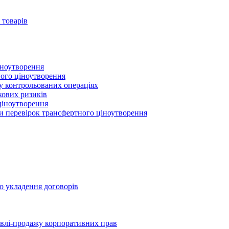
 товарів
іноутворення
ного ціноутворення
 у контрольованих операціях
кових ризиків
ціноутворення
ми перевірок трансфертного ціноутворення
о укладення договорів
півлі-продажу корпоративних прав