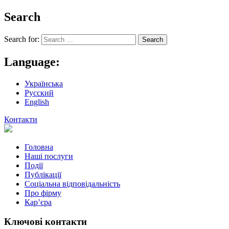
Search
Search for:
Language:
Українська
Русский
English
Контакти
Головна
Наші послуги
Події
Публікації
Соціальна відповідальність
Про фiрму
Кар’єра
Ключові контакти