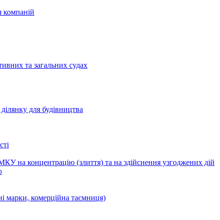
я компаній
тивних та загальних судах
ділянку для будівництва
сті
КУ на концентрацію (злиття) та на здійснення узгоджених дій
ю
ні марки, комерційна таємниця)