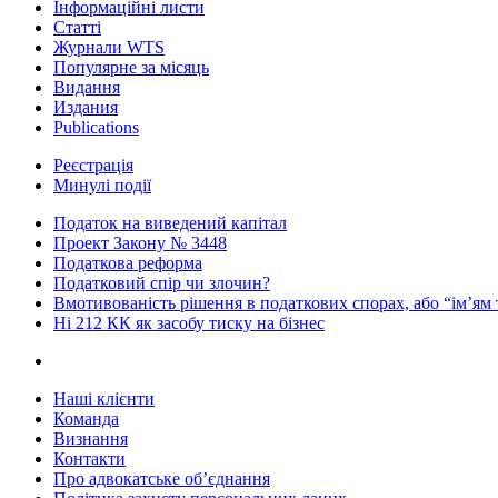
Інформаційні листи
Статті
Журнали WTS
Популярне за місяць
Видання
Издания
Publications
Реєстрація
Минулі події
Податок на виведений капітал
Проект Закону № 3448
Податкова реформа
Податковий спір чи злочин?
Вмотивованість рішення в податкових спорах, або “ім’ям
Ні 212 КК як засобу тиску на бізнес
Наші клієнти
Команда
Визнання
Контакти
Про адвокатське об’єднання