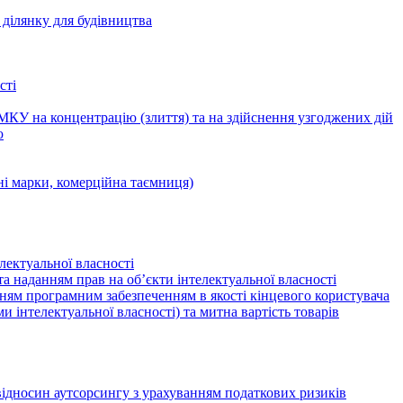
ділянку для будівництва
сті
КУ на концентрацію (злиття) та на здійснення узгоджених дій
ю
ні марки, комерційна таємниця)
лектуальної власності
а наданням прав на об’єкти інтелектуальної власності
ням програмним забезпеченням в якості кінцевого користувача
ами інтелектуальної власності) та митна вартість товарів
відносин аутсорсингу з урахуванням податкових ризиків