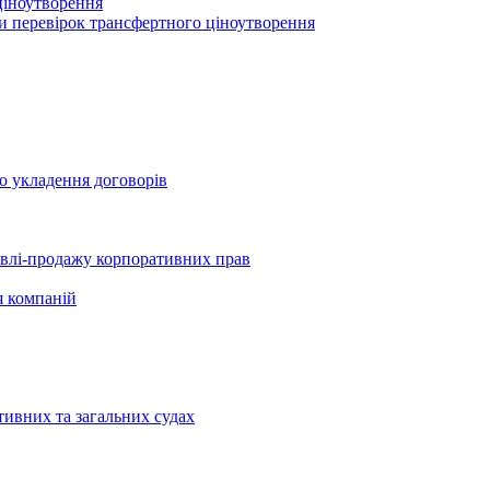
ціноутворення
ми перевірок трансфертного ціноутворення
о укладення договорів
півлі-продажу корпоративних прав
я компаній
тивних та загальних судах