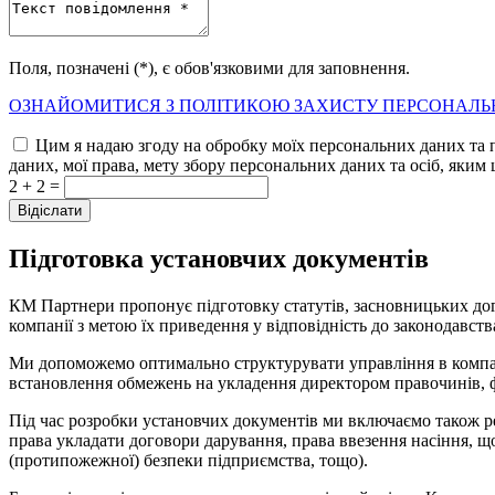
Поля, позначені (*), є обов'язковими для заповнення.
ОЗНАЙОМИТИСЯ З ПОЛІТИКОЮ ЗАХИСТУ ПЕРСОНАЛЬ
Цим я надаю згоду на обробку моїх персональних даних та 
даних, мої права, мету збору персональних даних та осіб, яким 
2 + 2 =
Підготовка установчих документів
КМ Партнери пропонує підготовку статутів, засновницьких дого
компанії з метою їх приведення у відповідність до законодавств
Ми допоможемо оптимально структурувати управління в компані
встановлення обмежень на укладення директором правочинів, ф
Під час розробки установчих документів ми включаємо також ре
права укладати договори дарування, права ввезення насіння, що
(протипожежної) безпеки підприємства, тощо).