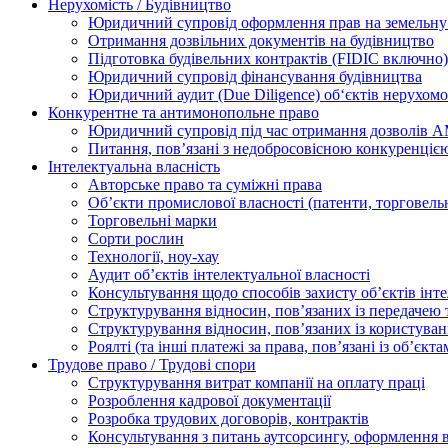
Нерухомість / Будівництво
Юридичний супровід оформлення прав на земельну 
Отримання дозвільних документів на будівництво
Підготовка будівельних контрактів (FIDIC включно)
Юридичний супровід фінансування будівництва
Юридичний аудит (Due Diligence) об‘єктів нерухомо
Конкурентне та антимонопольне право
Юридичний супровід під час отримання дозволів АМ
Питання, пов’язані з недобросовісною конкуренціє
Інтелектуальна власність
Авторське право та суміжні права
Oб’єкти промислової власності (патенти, торговель
Торговельні марки
Сорти рослин
Технології, ноу-хау
Аудит об’єктів інтелектуальної власності
Консультування щодо способів захисту об’єктів інте
Структурування відносин, пов’язаних із передачею т
Структурування відносин, пов’язаних із користуван
Роялті (та інші платежі за права, пов’язані із об’єкт
Трудове право / Трудові спори
Cтруктурування витрат компанії на оплату праці
Розроблення кадрової документації
Розробка трудових договорів, контрактів
Консультування з питань аутсорсингу, оформлення 