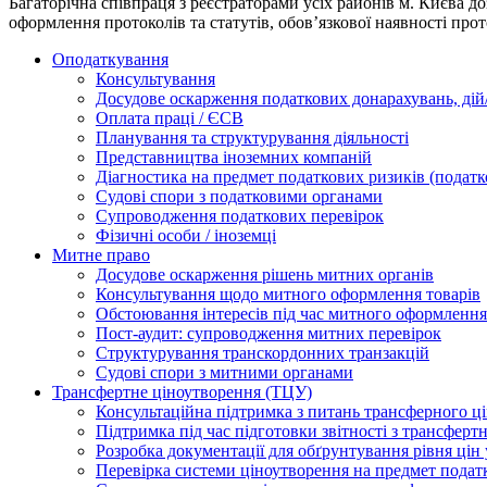
Багаторічна співпраця з реєстраторами усіх районів м. Києва 
оформлення протоколів та статутів, обов’язкової наявності прот
Оподаткування
Консультування
Досудове оскарження податкових донарахувань, дій/
Оплата праці / ЄСВ
Планування та структурування діяльності
Представництва іноземних компаній
Діагностика на предмет податкових ризиків (податк
Судові спори з податковими органами
Супроводження податкових перевірок
Фізичні особи / іноземці
Митне право
Досудове оскарження рішень митних органів
Консультування щодо митного оформлення товарів
Обстоювання інтересів під час митного оформлення
Пост-аудит: супроводження митних перевірок
Структурування транскордонних транзакцій
Судові спори з митними органами
Трансфертне ціноутворення (ТЦУ)
Консультаційна підтримка з питань трансферного ц
Підтримка під час підготовки звітності з трансферт
Розробка документації для обґрунтування рівня цін
Перевірка системи ціноутворення на предмет подат