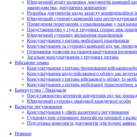
Юридичний аудит кадрових документів компанії щод
законодавства, допущених компанією
Розробка документів щодо захисту конфіденційної 
Юридичний супровід компаній при реструктуризації
Проведення переговорів з працівниками у разі вин
Представництво у суді в трудових спорах між прац
Юридичний супровід звільнення працівників
Консультування з питань мобілізації працівників
Консультування та супровід компанії під час прове
Отримання дозволів на працевлаштування іноземни
Загальне консультування з трудових питань
Військове право
Консультування з питань бронювання військовозобо
Консультування щодо військового обліку, що ведет
Консультування з питань військового обліку та мобіл
Консультування з питань мобілізації транспортних з
Банкрутство / Ліквідація
Представництво інтересів кредиторів під час прова
Юридичний супровід ліквідації юридичної особи
Валютне регулювання
Консультування у сфері валютного регулювання
Супровід при отриманні ліцензій на операції з ва
Підготовка комплекта документів для подачі заявк
Новини