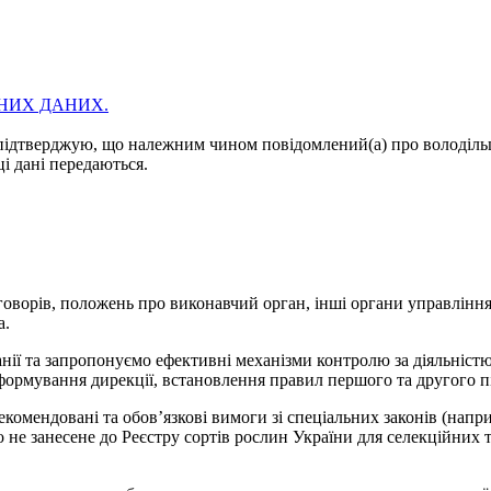
НИХ ДАНИХ.
підтверджую, що належним чином повідомлений(а) про володільц
ці дані передаються.
ворів, положень про виконавчий орган, інші органи управління 
а.
ї та запропонуємо ефективні механізми контролю за діяльністю 
ормування дирекції, встановлення правил першого та другого п
комендовані та обов’язкові вимоги зі спеціальних законів (напр
 не занесене до Реєстру сортів рослин України для селекційних 