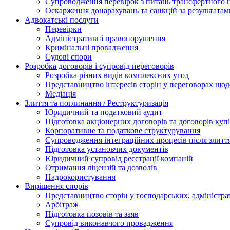
Супроводження перевірок з питань трансфертного 
Оскарження донарахувань та санкцій за результата
Адвокатські послуги
Перевірки
Адміністративні правопорушення
Кримінальні провадження
Судові спори
Розробка договорів і супровід переговорів
Розробка різних видів комплексних угод
Представництво інтересів сторін у переговорах щод
Медіація
Злиття та поглинання / Реструктуризація
Юридичний та податковий аудит
Підготовка акціонерних договорів та договорів ку
Корпоративне та податкове структурування
Супроводження інтеграційних процесів після злитт
Підготовка установчих документів
Юридичний супровід реєстрації компаній
Отримання ліцензій та дозволів
Надрокористування
Вирішення спорів
Представництво сторін у господарських, адміністра
Арбітраж
Підготовка позовів та заяв
Супровід виконавчого провадження