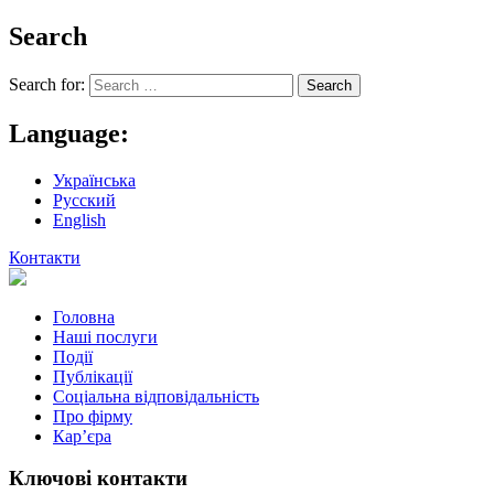
Search
Search for:
Language:
Українська
Русский
English
Контакти
Головна
Наші послуги
Події
Публікації
Соціальна відповідальність
Про фiрму
Кар’єра
Ключові контакти