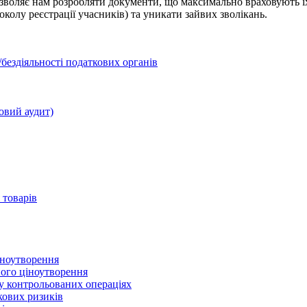
дозволяє нам розробляти документи, що максимально враховують 
околу реєстрації учасників) та уникати зайвих зволікань.
бездіяльності податкових органів
овий аудит)
 товарів
іноутворення
ного ціноутворення
 у контрольованих операціях
кових ризиків