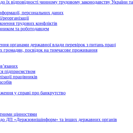
о їх відповідності чинному трудовому законодавству України т
інформації, персональних даних
/реорганізації
икнення трудових конфліктів
івником та роботодавцем
дення органами державної влади перевірок з питань праці
х громадян, посвідок на тимчасове проживання
в’язаних
ься підприємством
ізації працівників
асобів
дження у справі про банкрутство
лютними цінностями
и до ДП «Держзовнішінформ» та інших державних органів