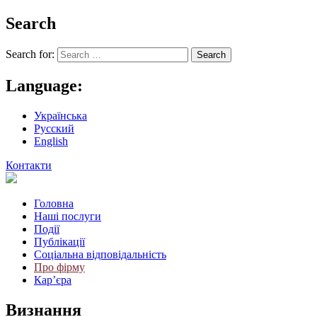
Search
Search for:
Language:
Українська
Русский
English
Контакти
Головна
Наші послуги
Події
Публікації
Соціальна відповідальність
Про фiрму
Кар’єра
Визнання