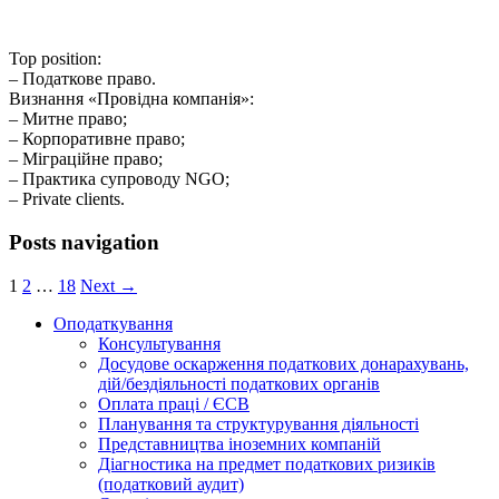
Top position:
– Податкове право.
Визнання «Провідна компанія»:
– Митне право;
– Корпоративне право;
– Міграційне право;
– Практика супроводу NGO;
– Private clients.
Posts navigation
1
2
…
18
Next →
Оподаткування
Консультування
Досудове оскарження податкових донарахувань,
дій/бездіяльності податкових органів
Оплата праці / ЄСВ
Планування та структурування діяльності
Представництва іноземних компаній
Діагностика на предмет податкових ризиків
(податковий аудит)