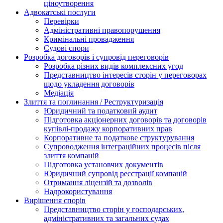
ціноутворення
Адвокатські послуги
Перевірки
Адміністративні правопорушення
Кримінальні провадження
Судові спори
Розробка договорів і супровід переговорів
Розробка різних видів комплексних угод
Представництво інтересів сторін у переговорах
щодо укладення договорів
Медіація
Злиття та поглинання / Реструктуризація
Юридичний та податковий аудит
Підготовка акціонерних договорів та договорів
купівлі-продажу корпоративних прав
Корпоративне та податкове структурування
Супроводження інтеграційних процесів після
злиття компаній
Підготовка установчих документів
Юридичний супровід реєстрації компаній
Отримання ліцензій та дозволів
Надрокористування
Вирішення спорів
Представництво сторін у господарських,
адміністративних та загальних судах