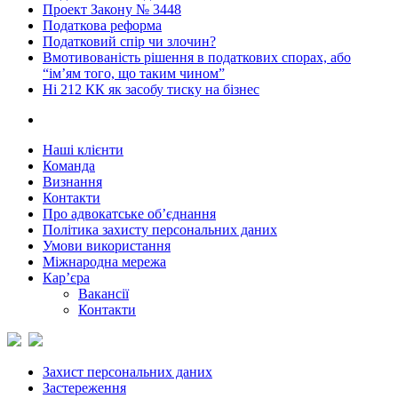
Проект Закону № 3448
Податкова реформа
Податковий спір чи злочин?
Вмотивованість рішення в податкових спорах, або
“ім’ям того, що таким чином”
Ні 212 КК як засобу тиску на бізнес
Наші клієнти
Команда
Визнання
Контакти
Про адвокатське об’єднання
Політика захисту персональних даних
Умови використання
Міжнародна мережа
Кар’єра
Вакансії
Контакти
Захист персональних даних
Застереження