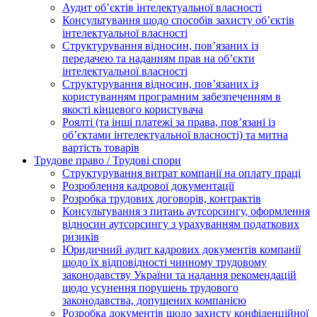
Аудит об’єктів інтелектуальної власності
Консультування щодо способів захисту об’єктів
інтелектуальної власності
Структурування відносин, пов’язаних із
передачею та наданням прав на об’єкти
інтелектуальної власності
Структурування відносин, пов’язаних із
користуванням програмним забезпеченням в
якості кінцевого користувача
Роялті (та інші платежі за права, пов’язані із
об’єктами інтелектуальної власності) та митна
вартість товарів
Трудове право / Трудові спори
Cтруктурування витрат компанії на оплату праці
Розроблення кадрової документації
Розробка трудових договорів, контрактів
Консультування з питань аутсорсингу, оформлення
відносин аутсорсингу з урахуванням податкових
ризиків
Юридичний аудит кадрових документів компанії
щодо їх відповідності чинному трудовому
законодавству України та надання рекомендацій
щодо усунення порушень трудового
законодавства, допущених компанією
Розробка документів щодо захисту конфіденційної