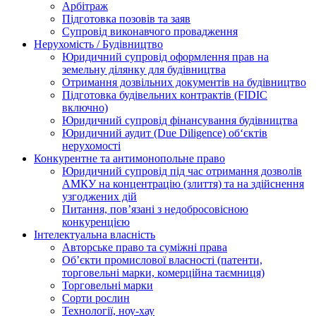
Арбітраж
Підготовка позовів та заяв
Супровід виконавчого провадження
Нерухомість / Будівництво
Юридичний супровід оформлення прав на
земельну ділянку для будівництва
Отримання дозвільних документів на будівництво
Підготовка будівельних контрактів (FIDIC
включно)
Юридичний супровід фінансування будівництва
Юридичний аудит (Due Diligence) об‘єктів
нерухомості
Конкурентне та антимонопольне право
Юридичний супровід під час отримання дозволів
АМКУ на концентрацію (злиття) та на здійснення
узгоджених дій
Питання, пов’язані з недобросовісною
конкуренцією
Інтелектуальна власність
Авторське право та суміжні права
Oб’єкти промислової власності (патенти,
торговельні марки, комерційна таємниця)
Торговельні марки
Сорти рослин
Технології, ноу-хау