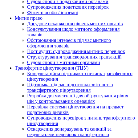
Судові спори з податковими органами
Супроводження податкових перевірок
Фізичні особи / іноземці
Митне право
Досудове оскарження рішень митних органів
Консультування щодо митного оформлення
товарів
Обстоювання інтересів під час митного
оформлення товарів
Пост-аудит: супроводження митних перевірок
Структурування транскордонних транзакцій
Судові спори з митними органами
Трансфертне ціноутворення (ТЦУ)
Консультаційна підтримка з питань трансферного
ціноутворення
Підтримка під час підготовки звітності з
трансфертного ціноутворення
Розробка документації для обґрунтування рівня
цін у контрольованих операціях
Перевірка системи ціноутворення на предмет
податкових ризиків
Супроводження перевірок з питань трансфертного
ціноутворення
Оскарження донарахувань та санкцій за
результатами перевірок трансфертного