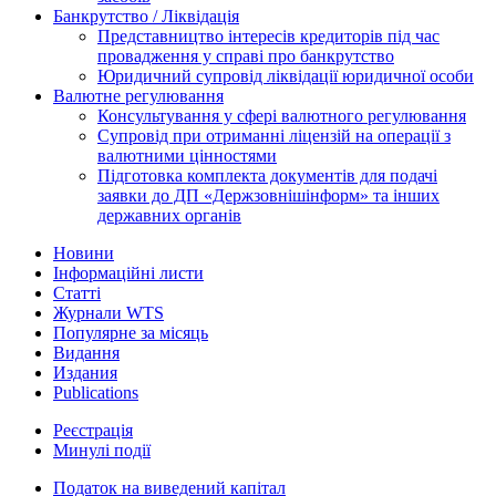
Банкрутство / Ліквідація
Представництво інтересів кредиторів під час
провадження у справі про банкрутство
Юридичний супровід ліквідації юридичної особи
Валютне регулювання
Консультування у сфері валютного регулювання
Супровід при отриманні ліцензій на операції з
валютними цінностями
Підготовка комплекта документів для подачі
заявки до ДП «Держзовнішінформ» та інших
державних органів
Новини
Інформаційні листи
Статті
Журнали WTS
Популярне за місяць
Видання
Издания
Publications
Реєстрація
Минулі події
Податок на виведений капітал