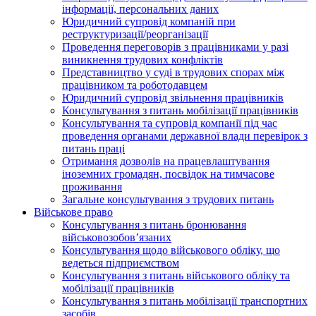
інформації, персональних даних
Юридичний супровід компаній при
реструктуризації/реорганізації
Проведення переговорів з працівниками у разі
виникнення трудових конфліктів
Представництво у суді в трудових спорах між
працівником та роботодавцем
Юридичний супровід звільнення працівників
Консультування з питань мобілізації працівників
Консультування та супровід компанії під час
проведення органами державної влади перевірок з
питань праці
Отримання дозволів на працевлаштування
іноземних громадян, посвідок на тимчасове
проживання
Загальне консультування з трудових питань
Військове право
Консультування з питань бронювання
військовозобов’язаних
Консультування щодо військового обліку, що
ведеться підприємством
Консультування з питань військового обліку та
мобілізації працівників
Консультування з питань мобілізації транспортних
засобів