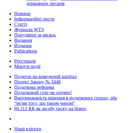
державних органів
Новини
Інформаційні листи
Статті
Журнали WTS
Популярне за місяць
Видання
Издания
Publications
Реєстрація
Минулі події
Податок на виведений капітал
Проект Закону № 3448
Податкова реформа
Податковий спір чи злочин?
Вмотивованість рішення в податкових спорах, або
“ім’ям того, що таким чином”
Ні 212 КК як засобу тиску на бізнес
Наші клієнти