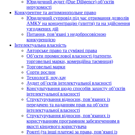
Юридичний аудит (Due Diligence) об‘єктів
нерухомості
Конкурентне та антимонопольне право
Юридичний супровід під час отримання дозволів
АМКУ на концентрацію (злиття) та на здійснення
узгоджених дій
Питання, пов’язані з недобросовісною
конкуренцією
Інтелектуальна власність
Авторське право та суміжні права
Oб’єкти промислової власності (патенти,
торговельні марки, комерційна таємниця)
Торговельні марки
Сорти рослин
Технології, ноу-хау
Аудит об’єктів інтелектуальної власності
Консультування щодо способів захисту об’єктів
інтелектуальної власності
Структурування відносин, пов’язаних із
передачею та наданням прав на об’єкти
інтелектуальної власності
Структурування відносин, пов’язаних із
користуванням програмним забезпеченням в
якості кінцевого користувача
Роялті (та інші платежі за права, пов’язані із