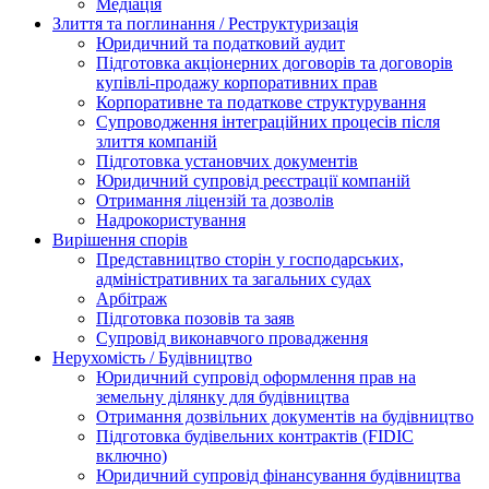
Медіація
Злиття та поглинання / Реструктуризація
Юридичний та податковий аудит
Підготовка акціонерних договорів та договорів
купівлі-продажу корпоративних прав
Корпоративне та податкове структурування
Супроводження інтеграційних процесів після
злиття компаній
Підготовка установчих документів
Юридичний супровід реєстрації компаній
Отримання ліцензій та дозволів
Надрокористування
Вирішення спорів
Представництво сторін у господарських,
адміністративних та загальних судах
Арбітраж
Підготовка позовів та заяв
Супровід виконавчого провадження
Нерухомість / Будівництво
Юридичний супровід оформлення прав на
земельну ділянку для будівництва
Отримання дозвільних документів на будівництво
Підготовка будівельних контрактів (FIDIC
включно)
Юридичний супровід фінансування будівництва