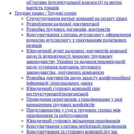
об’єктами інтелектуальної власності) та митна
вартість товарів
Трудове право / Трудові спори
Cтруктурування витрат компанії на оплату праці
Розроблення кадрової документації
Розробка трудових договорів, контрактів
Консультування з питань аутсорсингу, оформлення
відносин аутсорсингу з урахуванням податкових
ризиків
Юридичний аудит кадрових документів компанії
щодо їх відповідності чинному трудовому
законодавству України та надання рекомендацій
щодо усунення порушень трудового
законодавства, допущених компанією
Розробка документів щодо захисту конфіденційної
інформації, персональних даних
Юридичний супровід компаній при
реструктуризації/реорганізації
Проведення переговорів з працівниками у разі
виникнення трудових конфліктів
Представництво у суді в трудових спорах між
працівником та роботодавцем
Юридичний супровід звільнення працівників
Консультування з питань мобілізації працівників
Консультування та супровід компанії під час