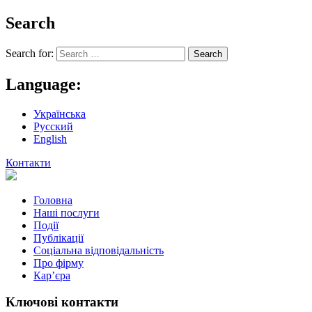
Search
Search for:
Language:
Українська
Русский
English
Контакти
Головна
Наші послуги
Події
Публікації
Соціальна відповідальність
Про фiрму
Кар’єра
Ключові контакти