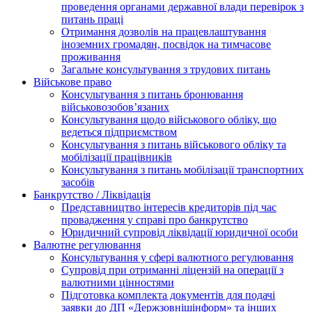
проведення органами державної влади перевірок з
питань праці
Отримання дозволів на працевлаштування
іноземних громадян, посвідок на тимчасове
проживання
Загальне консультування з трудових питань
Військове право
Консультування з питань бронювання
військовозобов’язаних
Консультування щодо військового обліку, що
ведеться підприємством
Консультування з питань військового обліку та
мобілізації працівників
Консультування з питань мобілізації транспортних
засобів
Банкрутство / Ліквідація
Представництво інтересів кредиторів під час
провадження у справі про банкрутство
Юридичний супровід ліквідації юридичної особи
Валютне регулювання
Консультування у сфері валютного регулювання
Супровід при отриманні ліцензій на операції з
валютними цінностями
Підготовка комплекта документів для подачі
заявки до ДП «Держзовнішінформ» та інших