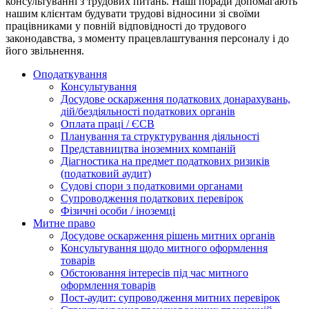
консультуванні з трудових питань. Наші поради допомагають
нашим клієнтам будувати трудові відносини зі своїми
працівниками у повній відповідності до трудового
законодавства, з моменту працевлаштування персоналу і до
його звільнення.
Оподаткування
Консультування
Досудове оскарження податкових донарахувань,
дій/бездіяльності податкових органів
Оплата праці / ЄСВ
Планування та структурування діяльності
Представництва іноземних компаній
Діагностика на предмет податкових ризиків
(податковий аудит)
Судові спори з податковими органами
Супроводження податкових перевірок
Фізичні особи / іноземці
Митне право
Досудове оскарження рішень митних органів
Консультування щодо митного оформлення
товарів
Обстоювання інтересів під час митного
оформлення товарів
Пост-аудит: супроводження митних перевірок