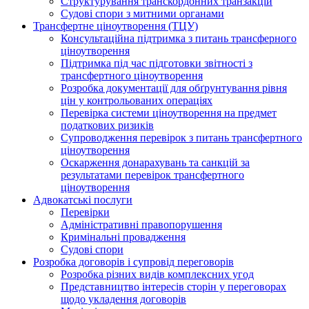
Структурування транскордонних транзакцій
Судові спори з митними органами
Трансфертне ціноутворення (ТЦУ)
Консультаційна підтримка з питань трансферного
ціноутворення
Підтримка під час підготовки звітності з
трансфертного ціноутворення
Розробка документації для обґрунтування рівня
цін у контрольованих операціях
Перевірка системи ціноутворення на предмет
податкових ризиків
Супроводження перевірок з питань трансфертного
ціноутворення
Оскарження донарахувань та санкцій за
результатами перевірок трансфертного
ціноутворення
Адвокатські послуги
Перевірки
Адміністративні правопорушення
Кримінальні провадження
Судові спори
Розробка договорів і супровід переговорів
Розробка різних видів комплексних угод
Представництво інтересів сторін у переговорах
щодо укладення договорів