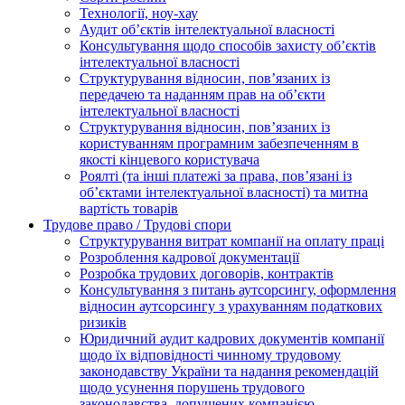
Технології, ноу-хау
Аудит об’єктів інтелектуальної власності
Консультування щодо способів захисту об’єктів
інтелектуальної власності
Структурування відносин, пов’язаних із
передачею та наданням прав на об’єкти
інтелектуальної власності
Структурування відносин, пов’язаних із
користуванням програмним забезпеченням в
якості кінцевого користувача
Роялті (та інші платежі за права, пов’язані із
об’єктами інтелектуальної власності) та митна
вартість товарів
Трудове право / Трудові спори
Cтруктурування витрат компанії на оплату праці
Розроблення кадрової документації
Розробка трудових договорів, контрактів
Консультування з питань аутсорсингу, оформлення
відносин аутсорсингу з урахуванням податкових
ризиків
Юридичний аудит кадрових документів компанії
щодо їх відповідності чинному трудовому
законодавству України та надання рекомендацій
щодо усунення порушень трудового
законодавства, допущених компанією