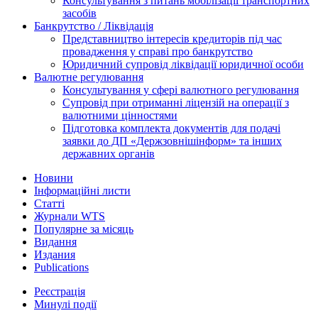
Консультування з питань мобілізації транспортних
засобів
Банкрутство / Ліквідація
Представництво інтересів кредиторів під час
провадження у справі про банкрутство
Юридичний супровід ліквідації юридичної особи
Валютне регулювання
Консультування у сфері валютного регулювання
Супровід при отриманні ліцензій на операції з
валютними цінностями
Підготовка комплекта документів для подачі
заявки до ДП «Держзовнішінформ» та інших
державних органів
Новини
Інформаційні листи
Статті
Журнали WTS
Популярне за місяць
Видання
Издания
Publications
Реєстрація
Минулі події