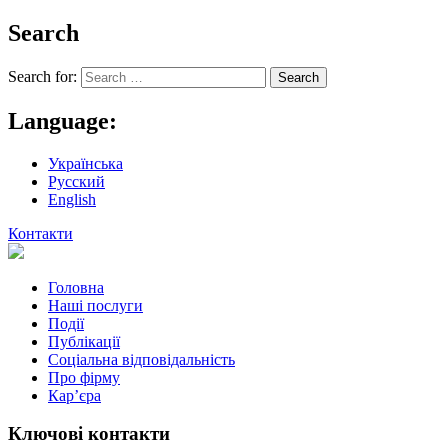
Search
Search for:
Language:
Українська
Русский
English
Контакти
Головна
Наші послуги
Події
Публікації
Соціальна відповідальність
Про фiрму
Кар’єра
Ключові контакти