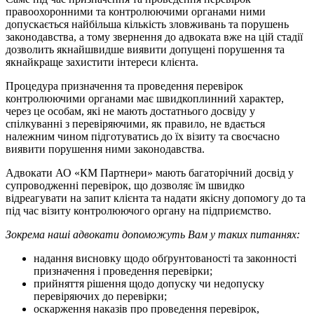
правоохоронними та контролюючими органами ними
допускається найбільша кількість зловживань та порушень
законодавства, а тому звернення до адвоката вже на цій стадії
дозволить якнайшвидше виявити допущені порушення та
якнайкраще захистити інтереси клієнта.
Процедура призначення та проведення перевірок
контролюючими органами має швидкоплинний характер,
через це особам, які не мають достатнього досвіду у
спілкуванні з перевіряючими, як правило, не вдається
належним чином підготуватись до їх візиту та своєчасно
виявити порушення ними законодавства.
Адвокати АО «КМ Партнери» мають багаторічний досвід у
супроводженні перевірок, що дозволяє їм швидко
відреагувати на запит клієнта та надати якісну допомогу до та
під час візиту контролюючого органу на підприємство.
Зокрема наші адвокати допоможуть Вам у таких питаннях:
надання висновку щодо обґрунтованості та законності
призначення і проведення перевірки;
прийняття рішення щодо допуску чи недопуску
перевіряючих до перевірки;
оскарження наказів про проведення перевірок,