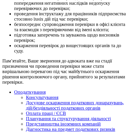
попередження негативних наслідків недопуску
перевіряючих до перевірки;
проведення інструктажу для працівників підприємства
стосовно їхніх дій під час перевірки;
безпосереднє супроводження перевірки в офісі клієнта
та взаємодія з перевіряючими від імені клієнта;
підготовка заперечень та зауважень щодо висновків
перевірок;
оскарження перевірок до вищестоящих органів та до
суду.
Пам’ятайте, Ваше звернення до адвоката вже на стадії
призначення чи проведення перевірки може стати
вирішальною перевагою під час майбутнього оскарження
рішення контролюючого органу, прийнятого за результатами
перевірки.
Оподаткування
Консультування
Досудове оскарження податкових донарахувань,
дій/бездіяльності податкових органів
Оплата праці / ЄСВ
Планування та структурування діяльності
Представництва іноземних компаній
Діагностика на предмет податкових ризиків