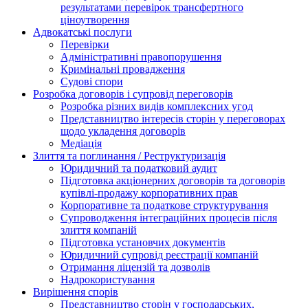
результатами перевірок трансфертного
ціноутворення
Адвокатські послуги
Перевірки
Адміністративні правопорушення
Кримінальні провадження
Судові спори
Розробка договорів і супровід переговорів
Розробка різних видів комплексних угод
Представництво інтересів сторін у переговорах
щодо укладення договорів
Медіація
Злиття та поглинання / Реструктуризація
Юридичний та податковий аудит
Підготовка акціонерних договорів та договорів
купівлі-продажу корпоративних прав
Корпоративне та податкове структурування
Супроводження інтеграційних процесів після
злиття компаній
Підготовка установчих документів
Юридичний супровід реєстрації компаній
Отримання ліцензій та дозволів
Надрокористування
Вирішення спорів
Представництво сторін у господарських,