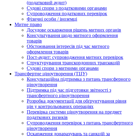
(податковий аудит)
Судові спори з податковими органами
Супроводження податкових перевірок
Фізичні особи / іноземці
Митне право
Досудове оскарження рішень митних органів
Консультування щодо митного оформлення
товарів
Обстоювання інтересів під час митного
оформлення товарів
Пост-аудит: супроводження митних перевірок
Структурування транскордонних транзакцій
Судові спори з митними органами
Трансфертне ціноутворення (ТЦУ)
Консультаційна підтримка з питань трансферного
ціноутворення
Підтримка під час підготовки звітності з
трансфертного ціноутворення
Розробка документації для обґрунтування рівня
цін у контрольованих операціях
Перевірка системи ціноутворення на предмет
податкових ризиків
Супроводження перевірок з питань трансфертного
ціноутворення
Оскарження донарахувань та санкцій за