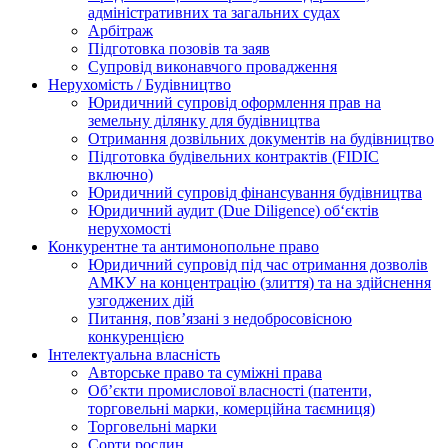
адміністративних та загальних судах
Арбітраж
Підготовка позовів та заяв
Супровід виконавчого провадження
Нерухомість / Будівництво
Юридичний супровід оформлення прав на
земельну ділянку для будівництва
Отримання дозвільних документів на будівництво
Підготовка будівельних контрактів (FIDIC
включно)
Юридичний супровід фінансування будівництва
Юридичний аудит (Due Diligence) об‘єктів
нерухомості
Конкурентне та антимонопольне право
Юридичний супровід під час отримання дозволів
АМКУ на концентрацію (злиття) та на здійснення
узгоджених дій
Питання, пов’язані з недобросовісною
конкуренцією
Інтелектуальна власність
Авторське право та суміжні права
Oб’єкти промислової власності (патенти,
торговельні марки, комерційна таємниця)
Торговельні марки
Сорти рослин