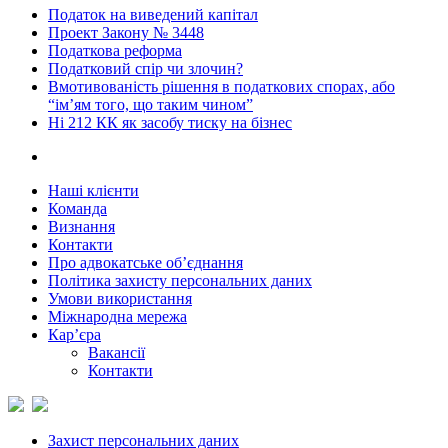
Податок на виведений капітал
Проект Закону № 3448
Податкова реформа
Податковий спір чи злочин?
Вмотивованість рішення в податкових спорах, або
“ім’ям того, що таким чином”
Ні 212 КК як засобу тиску на бізнес
Наші клієнти
Команда
Визнання
Контакти
Про адвокатське об’єднання
Політика захисту персональних даних
Умови використання
Міжнародна мережа
Кар’єра
Вакансії
Контакти
Захист персональних даних