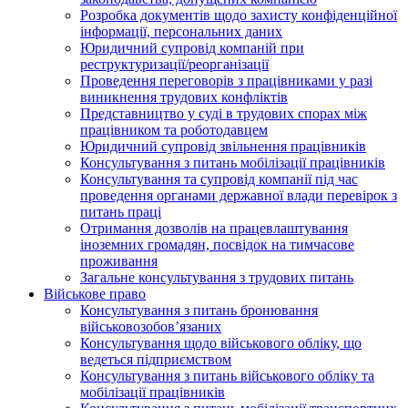
Розробка документів щодо захисту конфіденційної
інформації, персональних даних
Юридичний супровід компаній при
реструктуризації/реорганізації
Проведення переговорів з працівниками у разі
виникнення трудових конфліктів
Представництво у суді в трудових спорах між
працівником та роботодавцем
Юридичний супровід звільнення працівників
Консультування з питань мобілізації працівників
Консультування та супровід компанії під час
проведення органами державної влади перевірок з
питань праці
Отримання дозволів на працевлаштування
іноземних громадян, посвідок на тимчасове
проживання
Загальне консультування з трудових питань
Військове право
Консультування з питань бронювання
військовозобов’язаних
Консультування щодо військового обліку, що
ведеться підприємством
Консультування з питань військового обліку та
мобілізації працівників