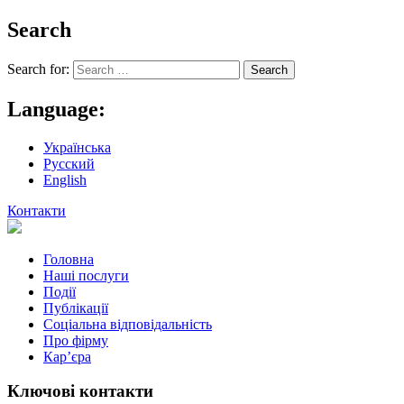
Search
Search for:
Language:
Українська
Русский
English
Контакти
Головна
Наші послуги
Події
Публікації
Соціальна відповідальність
Про фiрму
Кар’єра
Ключові контакти