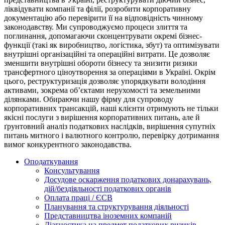
ліквідувати компанії та філії, розробити корпоративну
документацію або перевірити її на відповідність чинному
законодавству. Ми супроводжуємо процеси злиття та
поглинання, допомагаючи сконцентрувати окремі бізнес-
функції (такі як виробництво, логістика, збут) та оптимізувати
внутрішні організаційні та операційні витрати. Це дозволяє
зменшити внутрішні обороти бізнесу та знизити ризики
трансфертного ціноутворення за операціями в Україні. Окрім
цього, реструктуризація дозволяє упорядкувати володіння
активами, зокрема об’єктами нерухомості та земельними
ділянками. Обираючи нашу фірму для супроводу
корпоративних трансакцій, наші клієнти отримують не тільки
якісні послуги з вирішення корпоративних питань, але й
ґрунтовний аналіз податкових наслідків, вирішення супутніх
питань митного і валютного контролю, перевірку дотримання
вимог конкурентного законодавства.
Оподаткування
Консультування
Досудове оскарження податкових донарахувань,
дій/бездіяльності податкових органів
Оплата праці / ЄСВ
Планування та структурування діяльності
Представництва іноземних компаній
Діагностика на предмет податкових ризиків