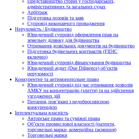
Представництво сторін у господарських,
адміністративних та загальних судах
Арбітраж
Підготовка позовів та заяв
Супровід виконавчого провадження
Нерухомість / Будівництво
Юридичний супровід оформлення прав на
земельну ділянку для будівництва
Отримання дозвільних документів на будівництво
Підготовка будівельних контрактів (FIDIC
включно)
Юридичний супровід фінансування будівництва
Юридичний аудит (Due Diligence) об‘єктів
нерухомості
Конкурентне та антимонопольне право
Юридичний супровід під час отримання дозволів
АМКУ на концентрацію (злиття) та на здійснення
узгоджених дій
Питання, пов’язані з недобросовісною
конкуренцією
Інтелектуальна власність
Авторське право та суміжні права
Oб’єкти промислової власності (патенти,
торговельні марки, комерційна таємниця)
Торговельні марки