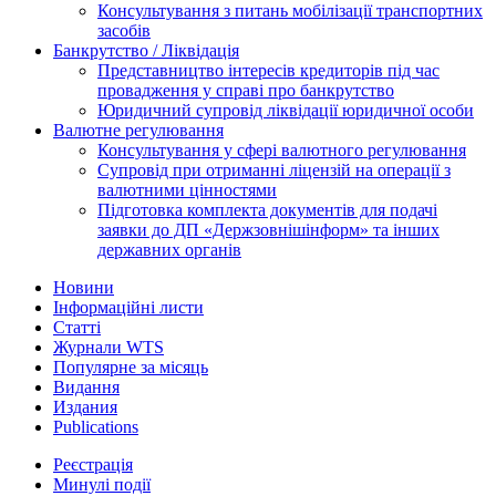
Консультування з питань мобілізації транспортних
засобів
Банкрутство / Ліквідація
Представництво інтересів кредиторів під час
провадження у справі про банкрутство
Юридичний супровід ліквідації юридичної особи
Валютне регулювання
Консультування у сфері валютного регулювання
Супровід при отриманні ліцензій на операції з
валютними цінностями
Підготовка комплекта документів для подачі
заявки до ДП «Держзовнішінформ» та інших
державних органів
Новини
Інформаційні листи
Статті
Журнали WTS
Популярне за місяць
Видання
Издания
Publications
Реєстрація
Минулі події