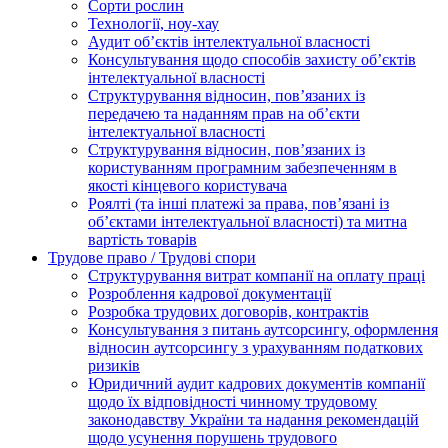
Сорти рослин
Технології, ноу-хау
Аудит об’єктів інтелектуальної власності
Консультування щодо способів захисту об’єктів
інтелектуальної власності
Структурування відносин, пов’язаних із
передачею та наданням прав на об’єкти
інтелектуальної власності
Структурування відносин, пов’язаних із
користуванням програмним забезпеченням в
якості кінцевого користувача
Роялті (та інші платежі за права, пов’язані із
об’єктами інтелектуальної власності) та митна
вартість товарів
Трудове право / Трудові спори
Cтруктурування витрат компанії на оплату праці
Розроблення кадрової документації
Розробка трудових договорів, контрактів
Консультування з питань аутсорсингу, оформлення
відносин аутсорсингу з урахуванням податкових
ризиків
Юридичний аудит кадрових документів компанії
щодо їх відповідності чинному трудовому
законодавству України та надання рекомендацій
щодо усунення порушень трудового