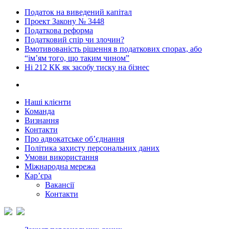
Податок на виведений капітал
Проект Закону № 3448
Податкова реформа
Податковий спір чи злочин?
Вмотивованість рішення в податкових спорах, або
“ім’ям того, що таким чином”
Ні 212 КК як засобу тиску на бізнес
Наші клієнти
Команда
Визнання
Контакти
Про адвокатське об’єднання
Політика захисту персональних даних
Умови використання
Міжнародна мережа
Кар’єра
Вакансії
Контакти