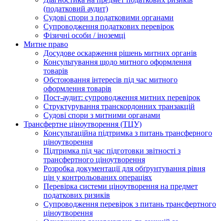
(податковий аудит)
Судові спори з податковими органами
Супроводження податкових перевірок
Фізичні особи / іноземці
Митне право
Досудове оскарження рішень митних органів
Консультування щодо митного оформлення
товарів
Обстоювання інтересів під час митного
оформлення товарів
Пост-аудит: супроводження митних перевірок
Структурування транскордонних транзакцій
Судові спори з митними органами
Трансфертне ціноутворення (ТЦУ)
Консультаційна підтримка з питань трансферного
ціноутворення
Підтримка під час підготовки звітності з
трансфертного ціноутворення
Розробка документації для обґрунтування рівня
цін у контрольованих операціях
Перевірка системи ціноутворення на предмет
податкових ризиків
Супроводження перевірок з питань трансфертного
ціноутворення