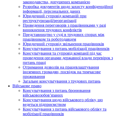
законодавства, допущених компанією
Розробка документів щодо захисту конфіденційної
інформації, персональних даних
Юридичний супровід компаній при
реструктуризації/реорганізації
Проведення переговорів з працівниками у разі
виникнення трудових конфліктів
Представництво у суді в трудових спорах між
працівником та роботодавцем
Юридичний супровід звільнення працівників
Консультування з питань мобілізації працівників
Консультування та супровід компанії під час
проведення органами державної влади перевірок з
питань праці
Отримання дозволів на працевлаштування
іноземних громадян, посвідок на тимчасове
проживання
Загальне консультування з трудових питань
Військове право
Консультування з питань бронювання
військовозобов’язаних
Консультування щодо військового обліку, що
ведеться підприємством
Консультування з питань військового обліку та
мобілізації працівників