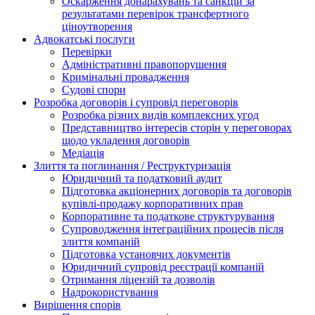
Оскарження донарахувань та санкцій за
результатами перевірок трансфертного
ціноутворення
Адвокатські послуги
Перевірки
Адміністративні правопорушення
Кримінальні провадження
Судові спори
Розробка договорів і супровід переговорів
Розробка різних видів комплексних угод
Представництво інтересів сторін у переговорах
щодо укладення договорів
Медіація
Злиття та поглинання / Реструктуризація
Юридичний та податковий аудит
Підготовка акціонерних договорів та договорів
купівлі-продажу корпоративних прав
Корпоративне та податкове структурування
Супроводження інтеграційних процесів після
злиття компаній
Підготовка установчих документів
Юридичний супровід реєстрації компаній
Отримання ліцензій та дозволів
Надрокористування
Вирішення спорів