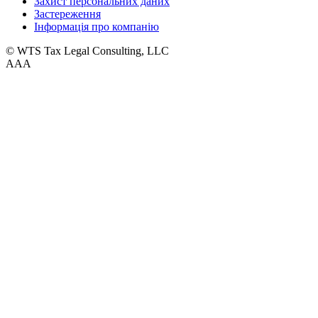
Захист персональних даних
Застереження
Інформація про компанію
© WTS Tax Legal Consulting, LLC
A
A
A