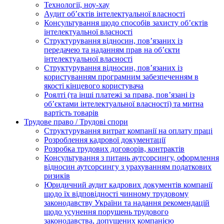
Технології, ноу-хау
Аудит об’єктів інтелектуальної власності
Консультування щодо способів захисту об’єктів
інтелектуальної власності
Структурування відносин, пов’язаних із
передачею та наданням прав на об’єкти
інтелектуальної власності
Структурування відносин, пов’язаних із
користуванням програмним забезпеченням в
якості кінцевого користувача
Роялті (та інші платежі за права, пов’язані із
об’єктами інтелектуальної власності) та митна
вартість товарів
Трудове право / Трудові спори
Cтруктурування витрат компанії на оплату праці
Розроблення кадрової документації
Розробка трудових договорів, контрактів
Консультування з питань аутсорсингу, оформлення
відносин аутсорсингу з урахуванням податкових
ризиків
Юридичний аудит кадрових документів компанії
щодо їх відповідності чинному трудовому
законодавству України та надання рекомендацій
щодо усунення порушень трудового
законодавства, допущених компанією