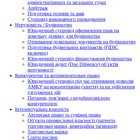
адміністративних та загальних судах
Арбітраж
Підготовка позовів та заяв
Супровід виконавчого провадження
Нерухомість / Будівництво
Юридичний супровід оформлення прав на
земельну ділянку для будівництва
Отримання дозвільних документів на будівництво
Підготовка будівельних контрактів (FIDIC
включно)
Юридичний супровід фінансування будівництва
Юридичний аудит (Due Diligence) об‘єктів
нерухомості
Конкурентне та антимонопольне право
Юридичний супровід під час отримання дозволів
АМКУ на концентрацію (злиття) та на здійснення
узгоджених дій
Питання, пов’язані з недобросовісною
конкуренцією
Інтелектуальна власність
Авторське право та суміжні права
Oб’єкти промислової власності (патенти,
торговельні марки, комерційна таємниця)
Торговельні марки
Сорти рослин