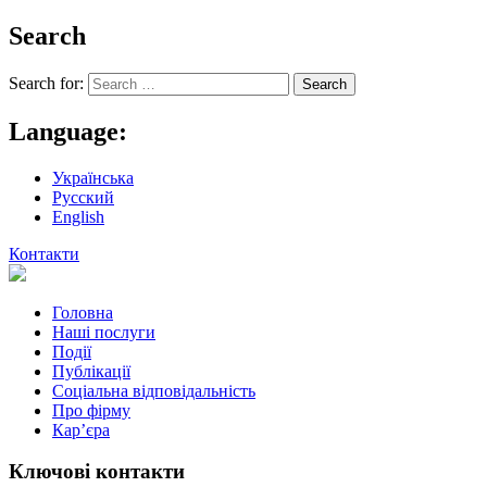
Search
Search for:
Language:
Українська
Русский
English
Контакти
Головна
Наші послуги
Події
Публікації
Соціальна відповідальність
Про фiрму
Кар’єра
Ключові контакти