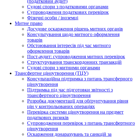
(податковий аудит)
Судові спори з податковими органами
Супроводження податкових перевірок
Фізичні особи / іноземці
Митне право
Досудове оскарження рішень митних органів
Консультування щодо митного оформлення
товарів
Обстоювання інтересів під час митного
оформлення товарів
Пост-аудит: супроводження митних перевірок
Структурування транскордонних транзакцій
Судові спори з митними органами
Трансфертне ціноутворення (ТЦУ)
Консультаційна підтримка з питань трансферного
ціноутворення
Підтримка під час підготовки звітності з
трансфертного ціноутворення
Розробка документації для обґрунтування рівня
цін у контрольованих операціях
Перевірка системи ціноутворення на предмет
податкових ризиків
Супроводження перевірок з питань трансфертного
ціноутворення
Оскарження донарахувань та санкцій за