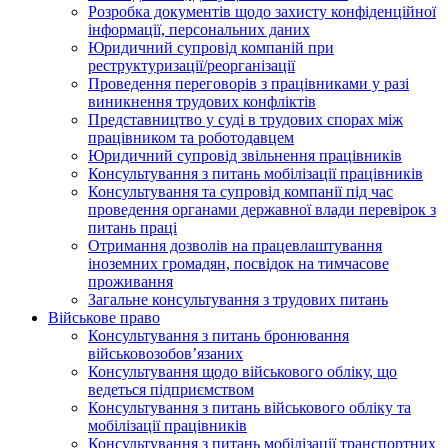
Розробка документів щодо захисту конфіденційної
інформації, персональних даних
Юридичний супровід компаній при
реструктуризації/реорганізації
Проведення переговорів з працівниками у разі
виникнення трудових конфліктів
Представництво у суді в трудових спорах між
працівником та роботодавцем
Юридичний супровід звільнення працівників
Консультування з питань мобілізації працівників
Консультування та супровід компанії під час
проведення органами державної влади перевірок з
питань праці
Отримання дозволів на працевлаштування
іноземних громадян, посвідок на тимчасове
проживання
Загальне консультування з трудових питань
Військове право
Консультування з питань бронювання
військовозобов’язаних
Консультування щодо військового обліку, що
ведеться підприємством
Консультування з питань військового обліку та
мобілізації працівників
Консультування з питань мобілізації транспортних