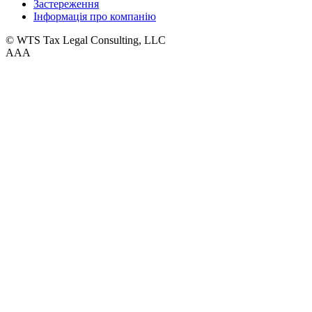
Застереження
Інформація про компанію
© WTS Tax Legal Consulting, LLC
A
A
A