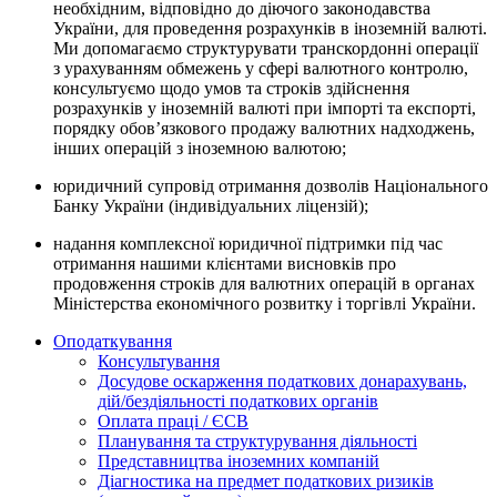
необхідним, відповідно до діючого законодавства
України, для проведення розрахунків в іноземній валюті.
Ми допомагаємо структурувати транскордонні операції
з урахуванням обмежень у сфері валютного контролю,
консультуємо щодо умов та строків здійснення
розрахунків у іноземній валюті при імпорті та експорті,
порядку обов’язкового продажу валютних надходжень,
інших операцій з іноземною валютою;
юридичний супровід отримання дозволів Національного
Банку України (індивідуальних ліцензій);
надання комплексної юридичної підтримки під час
отримання нашими клієнтами висновків про
продовження строків для валютних операцій в органах
Міністерства економічного розвитку і торгівлі України.
Оподаткування
Консультування
Досудове оскарження податкових донарахувань,
дій/бездіяльності податкових органів
Оплата праці / ЄСВ
Планування та структурування діяльності
Представництва іноземних компаній
Діагностика на предмет податкових ризиків