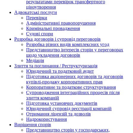
результатами перевірок трансфертного
ціноутворення
Адвокатські послуги
Перевірки
Адміністративні правопорушення
Кримінальні провадження
Судові спори
Розробка договорів і супровід переговорів
Розробка різних видів комплексних угод
Представництво інтересів сторін у переговорах
щодо укладення договорів
Медіація
Злиття та поглинання / Реструктуризація
Юридичний та податковий аудит
Підготовка акціонерних договорів та договорів
купівлі-продажу корпоративних прав
Корпоративне та податкове структурування
Супроводження інтеграційних процесів після
злиття компаній
Підготовка установчих документів
Юридичний супровід реєстрації компаній
Отримання ліцензій та дозволів
Надрокористування
Вирішення спорів
Представництво сторін у господарських,