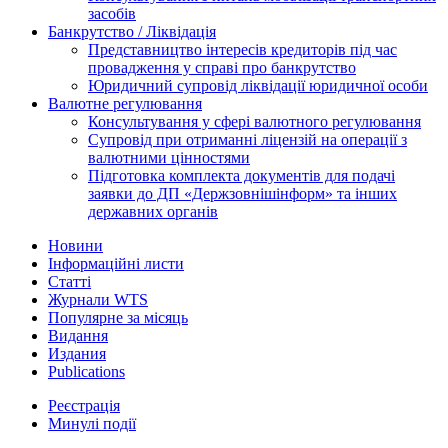
засобів
Банкрутство / Ліквідація
Представництво інтересів кредиторів під час
провадження у справі про банкрутство
Юридичний супровід ліквідації юридичної особи
Валютне регулювання
Консультування у сфері валютного регулювання
Супровід при отриманні ліцензій на операції з
валютними цінностями
Підготовка комплекта документів для подачі
заявки до ДП «Держзовнішінформ» та інших
державних органів
Новини
Інформаційні листи
Статті
Журнали WTS
Популярне за місяць
Видання
Издания
Publications
Реєстрація
Минулі події