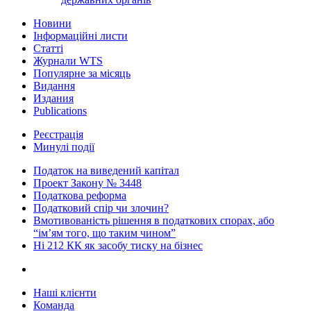
Новини
Інформаційні листи
Статті
Журнали WTS
Популярне за місяць
Видання
Издания
Publications
Реєстрація
Минулі події
Податок на виведений капітал
Проект Закону № 3448
Податкова реформа
Податковий спір чи злочин?
Вмотивованість рішення в податкових спорах, або
“ім’ям того, що таким чином”
Ні 212 КК як засобу тиску на бізнес
Наші клієнти
Команда