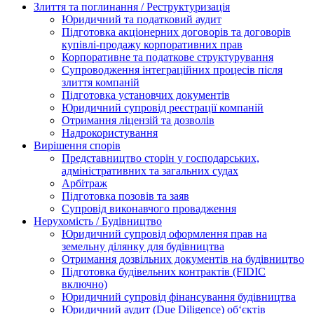
Злиття та поглинання / Реструктуризація
Юридичний та податковий аудит
Підготовка акціонерних договорів та договорів
купівлі-продажу корпоративних прав
Корпоративне та податкове структурування
Супроводження інтеграційних процесів після
злиття компаній
Підготовка установчих документів
Юридичний супровід реєстрації компаній
Отримання ліцензій та дозволів
Надрокористування
Вирішення спорів
Представництво сторін у господарських,
адміністративних та загальних судах
Арбітраж
Підготовка позовів та заяв
Супровід виконавчого провадження
Нерухомість / Будівництво
Юридичний супровід оформлення прав на
земельну ділянку для будівництва
Отримання дозвільних документів на будівництво
Підготовка будівельних контрактів (FIDIC
включно)
Юридичний супровід фінансування будівництва
Юридичний аудит (Due Diligence) об‘єктів