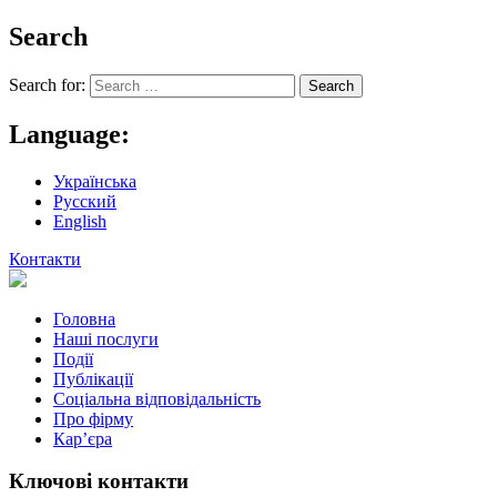
Search
Search for:
Language:
Українська
Русский
English
Контакти
Головна
Наші послуги
Події
Публікації
Соціальна відповідальність
Про фiрму
Кар’єра
Ключові контакти