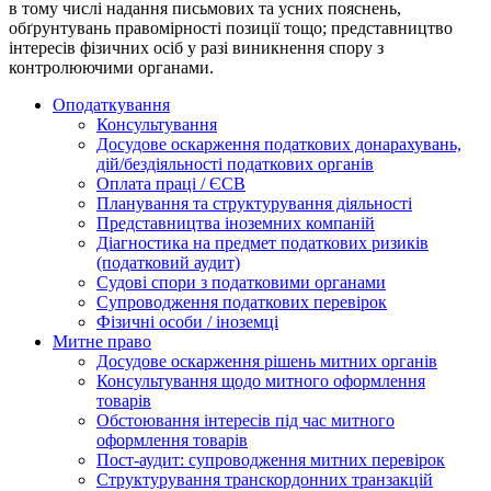
в тому числі надання письмових та усних пояснень,
обґрунтувань правомірності позиції тощо; представництво
інтересів фізичних осіб у разі виникнення спору з
контролюючими органами.
Оподаткування
Консультування
Досудове оскарження податкових донарахувань,
дій/бездіяльності податкових органів
Оплата праці / ЄСВ
Планування та структурування діяльності
Представництва іноземних компаній
Діагностика на предмет податкових ризиків
(податковий аудит)
Судові спори з податковими органами
Супроводження податкових перевірок
Фізичні особи / іноземці
Митне право
Досудове оскарження рішень митних органів
Консультування щодо митного оформлення
товарів
Обстоювання інтересів під час митного
оформлення товарів
Пост-аудит: супроводження митних перевірок
Структурування транскордонних транзакцій