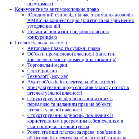
нерухомості
Конкурентне та антимонопольне право
Юридичний супровід під час отримання дозволів
АМКУ на концентрацію (злиття) та на здійснення
узгоджених дій
Питання, пов’язані з недобросовісною
конкуренцією
Інтелектуальна власність
Авторське право та суміжні права
Oб’єкти промислової власності (патенти,
торговельні марки, комерційна таємниця)
Торговельні марки
Сорти рослин
Технології, ноу-хау
Аудит об’єктів інтелектуальної власності
Консультування щодо способів захисту об’єктів
інтелектуальної власності
Структурування відносин, пов’язаних із
передачею та наданням прав на об’єкти
інтелектуальної власності
Структурування відносин, пов’язаних із
користуванням програмним забезпеченням в
якості кінцевого користувача
Роялті (та інші платежі за права, пов’язані із
об’єктами інтелектуальної власності) та митна