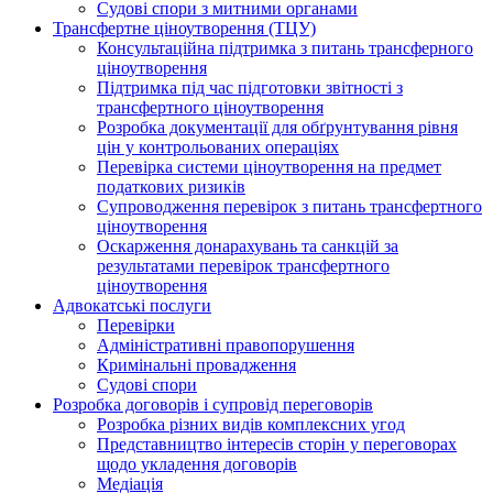
Судові спори з митними органами
Трансфертне ціноутворення (ТЦУ)
Консультаційна підтримка з питань трансферного
ціноутворення
Підтримка під час підготовки звітності з
трансфертного ціноутворення
Розробка документації для обґрунтування рівня
цін у контрольованих операціях
Перевірка системи ціноутворення на предмет
податкових ризиків
Супроводження перевірок з питань трансфертного
ціноутворення
Оскарження донарахувань та санкцій за
результатами перевірок трансфертного
ціноутворення
Адвокатські послуги
Перевірки
Адміністративні правопорушення
Кримінальні провадження
Судові спори
Розробка договорів і супровід переговорів
Розробка різних видів комплексних угод
Представництво інтересів сторін у переговорах
щодо укладення договорів
Медіація