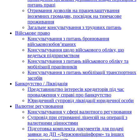
питань праці
Отримання дозволів на працевлаштування
іноземних громадян, посвідок на тимчасове
проживання
Загальне консультування з трудових питань
Військове право
Консультування з питань бронювання
військовозобов’язаних
Консультування щодо військового обліку, що
ведеться підприємством
Консультування з питань військового обліку та
мобілізації працівників
Консультування з питань мобілізації транспортних
засобів
Банкрутство / Ліквідація
Представництво інтересів кредиторів під час
провадження у справі про банкрутство
Юридичний супровід ліквідації юридичної особи
Валютне регулювання
Консультування у сфері валютного регулювання
Супровід при отриманні ліцензій на операції з
валютними цінностями
Підготовка комплекта документів для подачі
заявки до ДП «Держзовнішінформ» та інших
державних органів