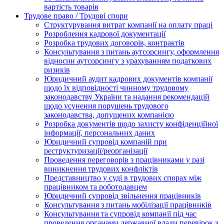
вартість товарів
Трудове право / Трудові спори
Cтруктурування витрат компанії на оплату праці
Розроблення кадрової документації
Розробка трудових договорів, контрактів
Консультування з питань аутсорсингу, оформлення
відносин аутсорсингу з урахуванням податкових
ризиків
Юридичний аудит кадрових документів компанії
щодо їх відповідності чинному трудовому
законодавству України та надання рекомендацій
щодо усунення порушень трудового
законодавства, допущених компанією
Розробка документів щодо захисту конфіденційної
інформації, персональних даних
Юридичний супровід компаній при
реструктуризації/реорганізації
Проведення переговорів з працівниками у разі
виникнення трудових конфліктів
Представництво у суді в трудових спорах між
працівником та роботодавцем
Юридичний супровід звільнення працівників
Консультування з питань мобілізації працівників
Консультування та супровід компанії під час
проведення органами державної влади перевірок з