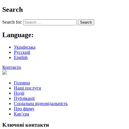
Search
Search for:
Language:
Українська
Русский
English
Контакти
Головна
Наші послуги
Події
Публікації
Соціальна відповідальність
Про фiрму
Кар’єра
Ключові контакти