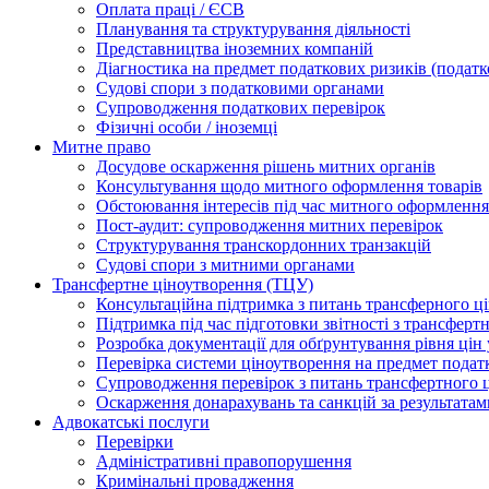
Оплата праці / ЄСВ
Планування та структурування діяльності
Представництва іноземних компаній
Діагностика на предмет податкових ризиків (податк
Судові спори з податковими органами
Супроводження податкових перевірок
Фізичні особи / іноземці
Митне право
Досудове оскарження рішень митних органів
Консультування щодо митного оформлення товарів
Обстоювання інтересів під час митного оформлення
Пост-аудит: супроводження митних перевірок
Структурування транскордонних транзакцій
Судові спори з митними органами
Трансфертне ціноутворення (ТЦУ)
Консультаційна підтримка з питань трансферного ц
Підтримка під час підготовки звітності з трансферт
Розробка документації для обґрунтування рівня цін
Перевірка системи ціноутворення на предмет подат
Супроводження перевірок з питань трансфертного 
Оскарження донарахувань та санкцій за результата
Адвокатські послуги
Перевірки
Адміністративні правопорушення
Кримінальні провадження