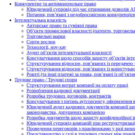
Конкурентне та антимонопольне право
Юридичний супровід під час отримання дозволів АМ
Питання, пов’язані з недобросовісною конкуренціє
Інтелектуальна власність
Авторське право та суміжні права
Oб’єкти промислової власності (патенти, торговель
Торговельні марки
Сорти рослин
Технології, ноу-хау
Аудит об’єктів інтелектуальної власності
Консультування щодо способів захисту об’єктів інте
Структурування відносин, пов’язаних із передачею т
Структурування відносин, пов’язаних із користуван
Роялті (та інші платежі за права, пов’язані із об’єкт
Трудове право / Трудові спори
Cтруктурування витрат компанії на оплату праці
Розроблення кадрової документації
Розробка трудових договорів, контрактів
Консультування з питань аутсорсингу, оформлення 
Юридичний аудит кадрових документів компанії щод
законодавства, допущених компанією
Розробка документів щодо захисту конфіденційної 
Юридичний супровід компаній при реструктуризації
Проведення переговорів з працівниками у разі вин
Представництво у суді в трудових спорах між прац