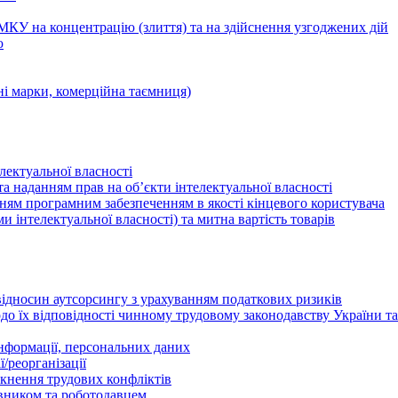
КУ на концентрацію (злиття) та на здійснення узгоджених дій
ю
ні марки, комерційна таємниця)
лектуальної власності
а наданням прав на об’єкти інтелектуальної власності
ням програмним забезпеченням в якості кінцевого користувача
ами інтелектуальної власності) та митна вартість товарів
відносин аутсорсингу з урахуванням податкових ризиків
о їх відповідності чинному трудовому законодавству України т
інформації, персональних даних
/реорганізації
икнення трудових конфліктів
івником та роботодавцем