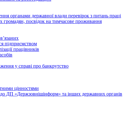
дення органами державної влади перевірок з питань праці
х громадян, посвідок на тимчасове проживання
в’язаних
ься підприємством
ізації працівників
асобів
дження у справі про банкрутство
лютними цінностями
и до ДП «Держзовнішінформ» та інших державних органів