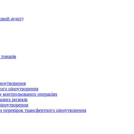
овий аудит)
 товарів
іноутворення
ного ціноутворення
 у контрольованих операціях
кових ризиків
ціноутворення
ми перевірок трансфертного ціноутворення