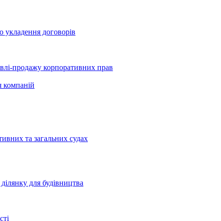
о укладення договорів
півлі-продажу корпоративних прав
я компаній
тивних та загальних судах
ділянку для будівництва
сті