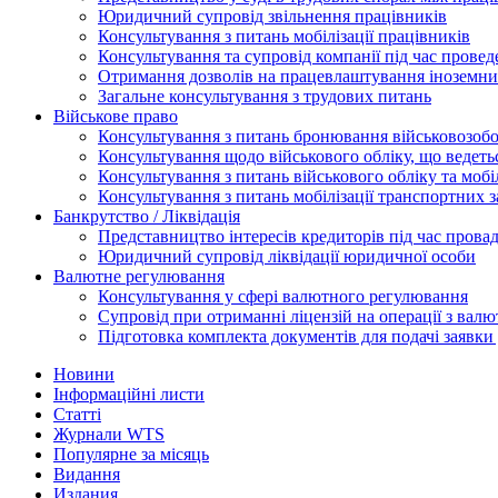
Юридичний супровід звільнення працівників
Консультування з питань мобілізації працівників
Консультування та супровід компанії під час прове
Отримання дозволів на працевлаштування іноземни
Загальне консультування з трудових питань
Військове право
Консультування з питань бронювання військовозобо
Консультування щодо військового обліку, що ведет
Консультування з питань військового обліку та мобіл
Консультування з питань мобілізації транспортних з
Банкрутство / Ліквідація
Представництво інтересів кредиторів під час прова
Юридичний супровід ліквідації юридичної особи
Валютне регулювання
Консультування у сфері валютного регулювання
Супровід при отриманні ліцензій на операції з ва
Підготовка комплекта документів для подачі заявк
Новини
Інформаційні листи
Статті
Журнали WTS
Популярне за місяць
Видання
Издания