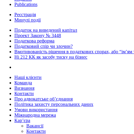
Publications
Реєстрація
Минулі події
Податок на виведений капітал
Проект Закону № 3448
Податкова реформа
Податковий спір чи злочин?
Вмотивованість рішення в податкових спорах, або “ім’ям
Ні 212 КК як засобу тиску на бізнес
Наші клієнти
Команда
Визнання
Контакти
Про адвокатське об’єднання
Політика захисту персональних даних
Умови використання
Міжнародна мережа
Кар’єра
Вакансії
Контакти