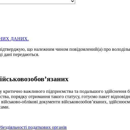
НИХ ДАНИХ.
підтверджую, що належним чином повідомлений(а) про володільц
ці дані передаються.
ійськовозобов’язаних
критично важливого підприємства та подальшого здійснення бр
ва, порядку отримання такого статусу, готуємо пакет відповід
 військово-облікові документи військовозобов’язаних, здійснюєм
сами.
бездіяльності податкових органів