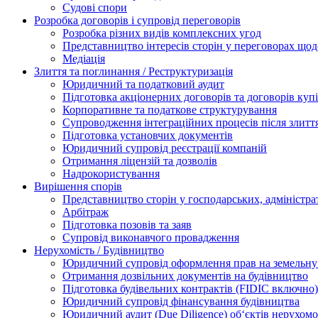
Судові спори
Розробка договорів і супровід переговорів
Розробка різних видів комплексних угод
Представництво інтересів сторін у переговорах щод
Медіація
Злиття та поглинання / Реструктуризація
Юридичний та податковий аудит
Підготовка акціонерних договорів та договорів ку
Корпоративне та податкове структурування
Супроводження інтеграційних процесів після злитт
Підготовка установчих документів
Юридичний супровід реєстрації компаній
Отримання ліцензій та дозволів
Надрокористування
Вирішення спорів
Представництво сторін у господарських, адміністра
Арбітраж
Підготовка позовів та заяв
Супровід виконавчого провадження
Нерухомість / Будівництво
Юридичний супровід оформлення прав на земельну 
Отримання дозвільних документів на будівництво
Підготовка будівельних контрактів (FIDIC включно)
Юридичний супровід фінансування будівництва
Юридичний аудит (Due Diligence) об‘єктів нерухомо