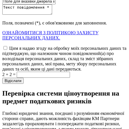
Поля, позначені (*), є обов'язковими для заповнення.
ОЗНАЙОМИТИСЯ З ПОЛІТИКОЮ ЗАХИСТУ
ПЕРСОНАЛЬНИХ ДАНИХ.
Цим я надаю згоду на обробку моїх персональних даних та
підтверджую, що належним чином повідомлений(а) про
володільця персональних даних, склад та зміст зібраних
персональних даних, мої права, мету збору персональних
даних та осіб, яким ці дані передаються.
2 + 2 =
Перевірка системи ціноутворення на
предмет податкових ризиків
Глибокі юридичні знання, поєднані з розумінням економічної
сторони справи, дають можливість фахівцям КМ Партнери
заздалегідь прораховувати і попереджати податкові ризики,
пов’язані з ціноутворенням, з якими можуть зіткнутися наші