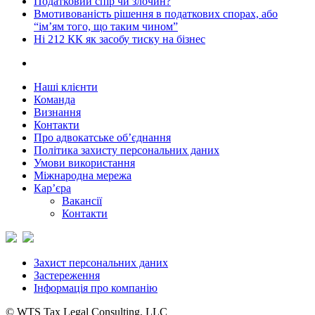
Податковий спір чи злочин?
Вмотивованість рішення в податкових спорах, або
“ім’ям того, що таким чином”
Ні 212 КК як засобу тиску на бізнес
Наші клієнти
Команда
Визнання
Контакти
Про адвокатське об’єднання
Політика захисту персональних даних
Умови використання
Міжнародна мережа
Кар’єра
Вакансії
Контакти
Захист персональних даних
Застереження
Інформація про компанію
© WTS Tax Legal Consulting, LLC