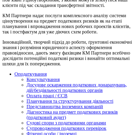
клієнти під час складання трансфертної звітності.
КМ Партнери надає послуги комплексного аналізу системи
ціноутворення на предмет податкових ризиків як на етапі
планування і впровадження нових робочих проектів клієнтів,
так і постфактум для уже діючих схем роботи.
Інноваційний, творчий підхід до роботи, ґрунтовні економічні
знання і розуміння юридичного аспекту оформлення
правовідносин, дають змогу фахівцям КМ Партнери всебічно
дослідити потенційні податкові ризики і винайти оптимальні
шляхи для їх попередження.
Оподаткування
Консультування
Досудове оскарження податкових донарахувань,
дій/бездіяльності податкових органів
Оплата праці / ЄСВ
Планування та структурування діяльності
Представництва іноземних компаній
Діагностика на предмет податкових ризиків
(податковий аудит)
Судові спори з податковими органами
Супроводження податкових перевірок
Фізичні особи / іноземці