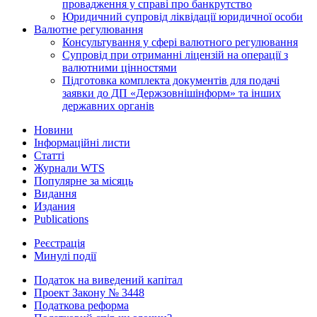
провадження у справі про банкрутство
Юридичний супровід ліквідації юридичної особи
Валютне регулювання
Консультування у сфері валютного регулювання
Супровід при отриманні ліцензій на операції з
валютними цінностями
Підготовка комплекта документів для подачі
заявки до ДП «Держзовнішінформ» та інших
державних органів
Новини
Інформаційні листи
Статті
Журнали WTS
Популярне за місяць
Видання
Издания
Publications
Реєстрація
Минулі події
Податок на виведений капітал
Проект Закону № 3448
Податкова реформа