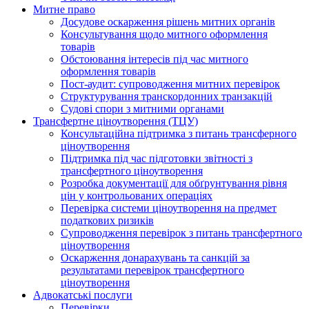
Митне право
Досудове оскарження рішень митних органів
Консультування щодо митного оформлення
товарів
Обстоювання інтересів під час митного
оформлення товарів
Пост-аудит: супроводження митних перевірок
Структурування транскордонних транзакцій
Судові спори з митними органами
Трансфертне ціноутворення (ТЦУ)
Консультаційна підтримка з питань трансферного
ціноутворення
Підтримка під час підготовки звітності з
трансфертного ціноутворення
Розробка документації для обґрунтування рівня
цін у контрольованих операціях
Перевірка системи ціноутворення на предмет
податкових ризиків
Супроводження перевірок з питань трансфертного
ціноутворення
Оскарження донарахувань та санкцій за
результатами перевірок трансфертного
ціноутворення
Адвокатські послуги
Перевірки