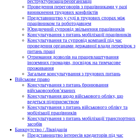
реструктуризації/реорганізації
Проведення переговорів з працівниками у разі
виникнення трудових конфліктів
Представництво у суді в трудових спорах між
працівником та роботодавцем
Юридичний супровід звільнення працівників
Консультування з питань мобілізації працівників
Консультування та супровід компанії під час
проведення органами державної влади перевірок з
питань праці
Отримання дозволів на працевлаштування
іноземних громадян, посвідок на тимчасове
проживання
Загальне консультування з трудових питань
Військове право
Консультування з питань бронювання
військовозобов’язаних
Консультування щодо військового обліку, що
ведеться підприємством
Консультування з питань військового обліку та
мобілізації працівників
Консультування з питань мобілізації транспортних
засобів
Банкрутство / Ліквідація
Представництво інтересів кредиторів під час