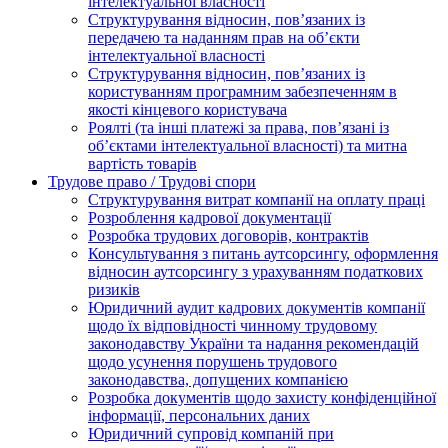
інтелектуальної власності
Структурування відносин, пов’язаних із
передачею та наданням прав на об’єкти
інтелектуальної власності
Структурування відносин, пов’язаних із
користуванням програмним забезпеченням в
якості кінцевого користувача
Роялті (та інші платежі за права, пов’язані із
об’єктами інтелектуальної власності) та митна
вартість товарів
Трудове право / Трудові спори
Cтруктурування витрат компанії на оплату праці
Розроблення кадрової документації
Розробка трудових договорів, контрактів
Консультування з питань аутсорсингу, оформлення
відносин аутсорсингу з урахуванням податкових
ризиків
Юридичний аудит кадрових документів компанії
щодо їх відповідності чинному трудовому
законодавству України та надання рекомендацій
щодо усунення порушень трудового
законодавства, допущених компанією
Розробка документів щодо захисту конфіденційної
інформації, персональних даних
Юридичний супровід компаній при