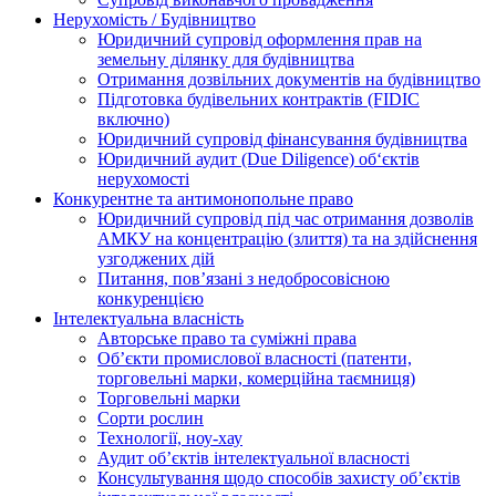
Нерухомість / Будівництво
Юридичний супровід оформлення прав на
земельну ділянку для будівництва
Отримання дозвільних документів на будівництво
Підготовка будівельних контрактів (FIDIC
включно)
Юридичний супровід фінансування будівництва
Юридичний аудит (Due Diligence) об‘єктів
нерухомості
Конкурентне та антимонопольне право
Юридичний супровід під час отримання дозволів
АМКУ на концентрацію (злиття) та на здійснення
узгоджених дій
Питання, пов’язані з недобросовісною
конкуренцією
Інтелектуальна власність
Авторське право та суміжні права
Oб’єкти промислової власності (патенти,
торговельні марки, комерційна таємниця)
Торговельні марки
Сорти рослин
Технології, ноу-хау
Аудит об’єктів інтелектуальної власності
Консультування щодо способів захисту об’єктів