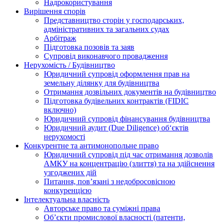
Надрокористування
Вирішення спорів
Представництво сторін у господарських,
адміністративних та загальних судах
Арбітраж
Підготовка позовів та заяв
Супровід виконавчого провадження
Нерухомість / Будівництво
Юридичний супровід оформлення прав на
земельну ділянку для будівництва
Отримання дозвільних документів на будівництво
Підготовка будівельних контрактів (FIDIC
включно)
Юридичний супровід фінансування будівництва
Юридичний аудит (Due Diligence) об‘єктів
нерухомості
Конкурентне та антимонопольне право
Юридичний супровід під час отримання дозволів
АМКУ на концентрацію (злиття) та на здійснення
узгоджених дій
Питання, пов’язані з недобросовісною
конкуренцією
Інтелектуальна власність
Авторське право та суміжні права
Oб’єкти промислової власності (патенти,