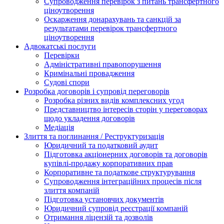
Супроводження перевірок з питань трансфертного
ціноутворення
Оскарження донарахувань та санкцій за
результатами перевірок трансфертного
ціноутворення
Адвокатські послуги
Перевірки
Адміністративні правопорушення
Кримінальні провадження
Судові спори
Розробка договорів і супровід переговорів
Розробка різних видів комплексних угод
Представництво інтересів сторін у переговорах
щодо укладення договорів
Медіація
Злиття та поглинання / Реструктуризація
Юридичний та податковий аудит
Підготовка акціонерних договорів та договорів
купівлі-продажу корпоративних прав
Корпоративне та податкове структурування
Супроводження інтеграційних процесів після
злиття компаній
Підготовка установчих документів
Юридичний супровід реєстрації компаній
Отримання ліцензій та дозволів