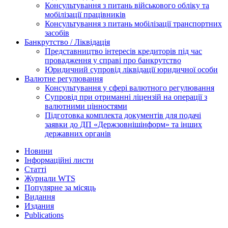
Консультування з питань військового обліку та
мобілізації працівників
Консультування з питань мобілізації транспортних
засобів
Банкрутство / Ліквідація
Представництво інтересів кредиторів під час
провадження у справі про банкрутство
Юридичний супровід ліквідації юридичної особи
Валютне регулювання
Консультування у сфері валютного регулювання
Супровід при отриманні ліцензій на операції з
валютними цінностями
Підготовка комплекта документів для подачі
заявки до ДП «Держзовнішінформ» та інших
державних органів
Новини
Інформаційні листи
Статті
Журнали WTS
Популярне за місяць
Видання
Издания
Publications