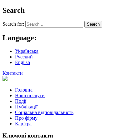
Search
Search for:
Language:
Українська
Русский
English
Контакти
Головна
Наші послуги
Події
Публікації
Соціальна відповідальність
Про фiрму
Кар’єра
Ключові контакти