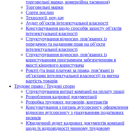
торговельні марки, комерційна таємниця)
Торговельні марки
Сорти рослин
Технології, ноу-хау
Аудит об’єктів інтелектуальної власності
Консультування щодо способів захисту об’єктів
інтелектуальної власності
Структурування відносин, пов’язаних із
передачею та наданням прав на об’єкти
інтелектуальної власності
Структурування відносин, пов’язаних із
користуванням програмним забезпеченням в
якості кінцевого користувача
Роялті (та інші платежі за права, пов’язані із
об’єктами інтелектуальної власності) та митна
вартість товарів
Трудове право / Трудові спори
Cтруктурування витрат компанії на оплату праці
Розроблення кадрової документації
Розробка трудових договорів, контрактів
Консультування з питань аутсорсингу, оформлення
відносин аутсорсингу з урахуванням податкових
ризиків
Юридичний аудит кадрових документів компанії
щодо їх відповідності чинному трудовому