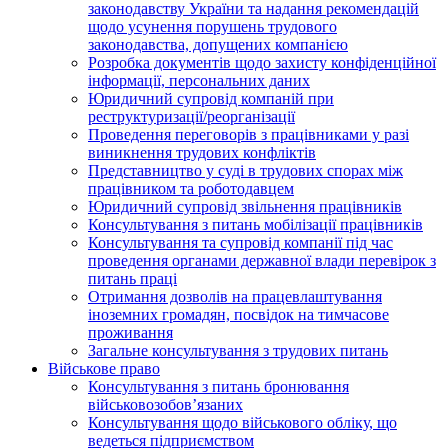
законодавству України та надання рекомендацій
щодо усунення порушень трудового
законодавства, допущених компанією
Розробка документів щодо захисту конфіденційної
інформації, персональних даних
Юридичний супровід компаній при
реструктуризації/реорганізації
Проведення переговорів з працівниками у разі
виникнення трудових конфліктів
Представництво у суді в трудових спорах між
працівником та роботодавцем
Юридичний супровід звільнення працівників
Консультування з питань мобілізації працівників
Консультування та супровід компанії під час
проведення органами державної влади перевірок з
питань праці
Отримання дозволів на працевлаштування
іноземних громадян, посвідок на тимчасове
проживання
Загальне консультування з трудових питань
Військове право
Консультування з питань бронювання
військовозобов’язаних
Консультування щодо військового обліку, що
ведеться підприємством