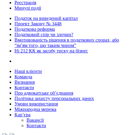
Реєстрація
Минулі події
Податок на виведений капітал
Проект Закону № 3448
Податкова реформа
Податковий спір чи злочин?
Вмотивованість рішення в податкових спорах, або
“ім’ям того, що таким чином”
Ні 212 КК як засобу тиску на бізнес
Наші клієнти
Команда
Визнання
Контакти
Про адвокатське об’єднання
Політика захисту персональних даних
Умови використання
Міжнародна мережа
Кар’єра
Вакансії
Контакти