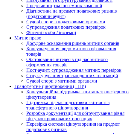
Планування та структурування діяльності
Представництва іноземних компаній
Діагностика на предмет податкових ризиків
(податковий аудит)
Судові спори з податковими органами
Супроводження податкових перевірок
Фізичні особи / іноземці
Митне право
Досудове оскарження рішень митних органів
Консультування щодо митного оформлення
товарів
Обстоювання інтересів під час митного
оформлення товарів
Пост-аудит: супроводження митних перевірок
Структурування транскордонних транзакцій
Судові спори з митними органами
Трансфертне ціноутворення (ТЦУ)
Консультаційна підтримка з питань трансферного
ціноутворення
Підтримка під час підготовки звітності з
трансфертного ціноутворення
Розробка документації для обґрунтування рівня
цін у контрольованих операціях
Перевірка системи ціноутворення на предмет
податкових ризиків