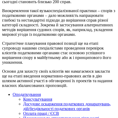
сьогодні становить близько 200 справ.
Виокремлення такої вузькоспеціалізованої практики – спорів з
податковими органами – дало можливість напрацювати
глибокі та нестандартні підходи до вирішення справ різної
категорії складності. Зокрема й застосування альтернативних
методів вирішення судових спорів, як, наприклад, укладення
мирової угоди із податковими органами.
Стратегічне планування правової позиції ще на етапі
супроводу нашими спеціалістами проведення перевірок
клієнтів податковими органами стає основою успішного
вирішення спору в майбутньому або ж і принципового його
уникнення.
Основи для захисту своїх клієнтів ми намагаємося закласти
ще на етапі введення нормативно-правових актів в дію
шляхом активної участі в обговоренні їх проектів та надання
власних збалансованих пропозицій.
Оподаткування
Консультування
Досудове оскарження податкових донарахувань,
дій/бездіяльності податкових органів
Оплата праці / ЄСВ