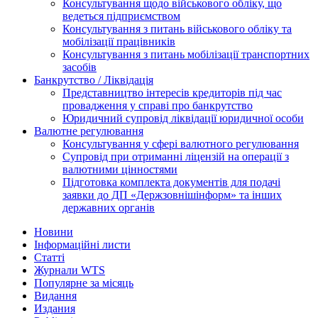
Консультування щодо військового обліку, що
ведеться підприємством
Консультування з питань військового обліку та
мобілізації працівників
Консультування з питань мобілізації транспортних
засобів
Банкрутство / Ліквідація
Представництво інтересів кредиторів під час
провадження у справі про банкрутство
Юридичний супровід ліквідації юридичної особи
Валютне регулювання
Консультування у сфері валютного регулювання
Супровід при отриманні ліцензій на операції з
валютними цінностями
Підготовка комплекта документів для подачі
заявки до ДП «Держзовнішінформ» та інших
державних органів
Новини
Інформаційні листи
Статті
Журнали WTS
Популярне за місяць
Видання
Издания