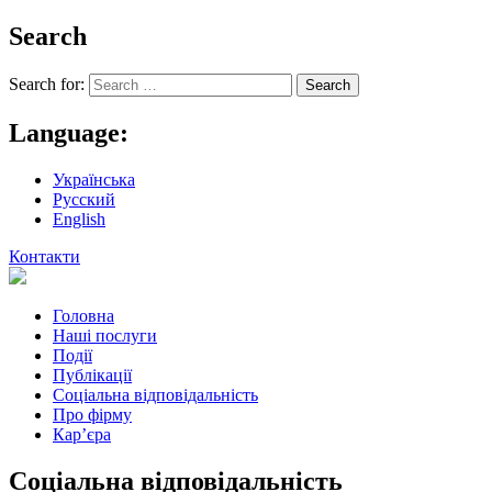
Search
Search for:
Language:
Українська
Русский
English
Контакти
Головна
Наші послуги
Події
Публікації
Соціальна відповідальність
Про фiрму
Кар’єра
Соціальна відповідальність