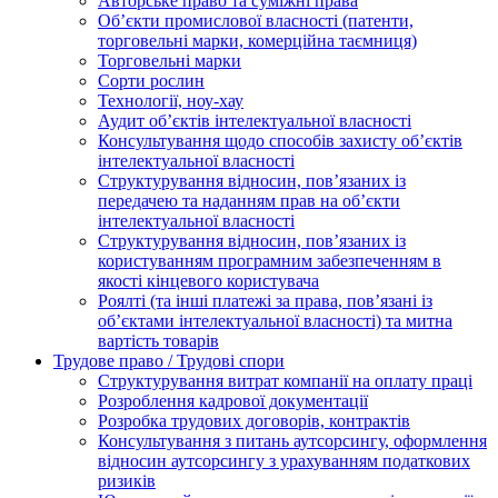
Авторське право та суміжні права
Oб’єкти промислової власності (патенти,
торговельні марки, комерційна таємниця)
Торговельні марки
Сорти рослин
Технології, ноу-хау
Аудит об’єктів інтелектуальної власності
Консультування щодо способів захисту об’єктів
інтелектуальної власності
Структурування відносин, пов’язаних із
передачею та наданням прав на об’єкти
інтелектуальної власності
Структурування відносин, пов’язаних із
користуванням програмним забезпеченням в
якості кінцевого користувача
Роялті (та інші платежі за права, пов’язані із
об’єктами інтелектуальної власності) та митна
вартість товарів
Трудове право / Трудові спори
Cтруктурування витрат компанії на оплату праці
Розроблення кадрової документації
Розробка трудових договорів, контрактів
Консультування з питань аутсорсингу, оформлення
відносин аутсорсингу з урахуванням податкових
ризиків