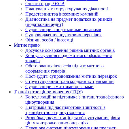
Оплата праці / ЄСВ
Планування та структурування діяльності
Представництва іноземних компаній
Діагностика на предмет податкових ризиків
(податковий аудит)
Судові спори з податковими органами
Супроводження податкових перевірок
Фізичні особи / іноземці
Митне право
Досудове оскарження рішень митних органів
Консультування щодо митного оформлення
товарів
Обстоювання інтересів під час митного
оформлення товарів
Пост-аудит: супроводження митних перевірок
Структурування транскордонних транзакцій
Судові спори з митними органами
Трансфертне ціноутворення (ТЦУ)
Консультаційна підтримка з питань трансферного
ціноутворення
Підтримка під час підготовки звітності з
трансфертного ціноутворення
Розробка документації для обґрунтування рівня
цін у контрольованих операціях
Перевірка системи ціноутворення на предмет