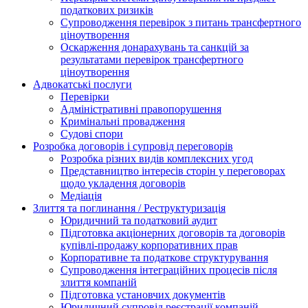
податкових ризиків
Супроводження перевірок з питань трансфертного
ціноутворення
Оскарження донарахувань та санкцій за
результатами перевірок трансфертного
ціноутворення
Адвокатські послуги
Перевірки
Адміністративні правопорушення
Кримінальні провадження
Судові спори
Розробка договорів і супровід переговорів
Розробка різних видів комплексних угод
Представництво інтересів сторін у переговорах
щодо укладення договорів
Медіація
Злиття та поглинання / Реструктуризація
Юридичний та податковий аудит
Підготовка акціонерних договорів та договорів
купівлі-продажу корпоративних прав
Корпоративне та податкове структурування
Супроводження інтеграційних процесів після
злиття компаній
Підготовка установчих документів
Юридичний супровід реєстрації компаній