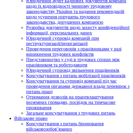
Юридичний аудит кадрових документів компанії
щодо їх відповідності чинному трудовому
законодавству України та надання рекомендацій
щодо усунення порушень трудового
законодавства, допущених компанією
Розробка документів щодо захисту конфіденційної
інформації, персональних даних
Юридичний супровід компаній при
реструктуризації/реорганізації
Проведення переговорів з працівниками у разі
виникнення трудових конфліктів
Представництво у суді в трудових спорах між
працівником та роботодавцем
Юридичний супровід звільнення працівників
Консультування з питань мобілізації працівників
Консультування та супровід компанії під час
проведення органами державної влади перевірок з
питань праці
Отримання дозволів на працевлаштування
іноземних громадян, посвідок на тимчасове
проживання
Загальне консультування з трудових питань
Військове право
Консультування з питань бронювання
військовозобов’язаних