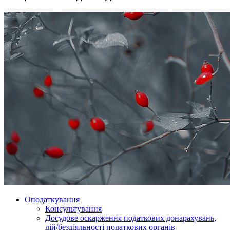
Оподаткування
Консультування
Досудове оскарження податкових донарахувань,
дій/бездіяльності податкових органів