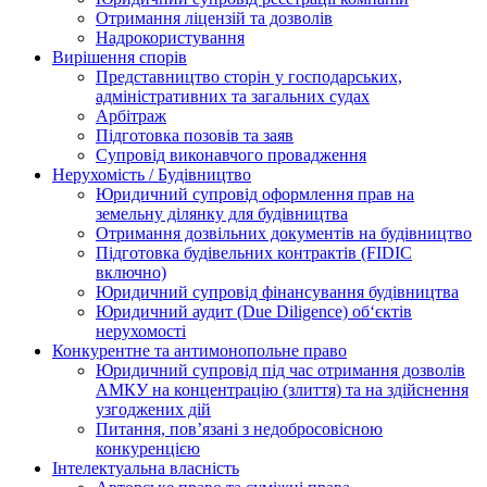
Отримання ліцензій та дозволів
Надрокористування
Вирішення спорів
Представництво сторін у господарських,
адміністративних та загальних судах
Арбітраж
Підготовка позовів та заяв
Супровід виконавчого провадження
Нерухомість / Будівництво
Юридичний супровід оформлення прав на
земельну ділянку для будівництва
Отримання дозвільних документів на будівництво
Підготовка будівельних контрактів (FIDIC
включно)
Юридичний супровід фінансування будівництва
Юридичний аудит (Due Diligence) об‘єктів
нерухомості
Конкурентне та антимонопольне право
Юридичний супровід під час отримання дозволів
АМКУ на концентрацію (злиття) та на здійснення
узгоджених дій
Питання, пов’язані з недобросовісною
конкуренцією
Інтелектуальна власність