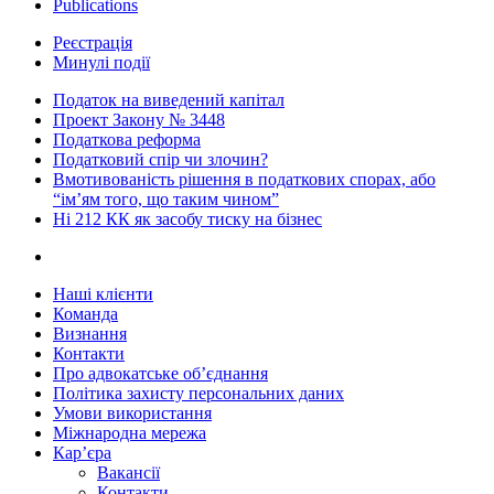
Publications
Реєстрація
Минулі події
Податок на виведений капітал
Проект Закону № 3448
Податкова реформа
Податковий спір чи злочин?
Вмотивованість рішення в податкових спорах, або
“ім’ям того, що таким чином”
Ні 212 КК як засобу тиску на бізнес
Наші клієнти
Команда
Визнання
Контакти
Про адвокатське об’єднання
Політика захисту персональних даних
Умови використання
Міжнародна мережа
Кар’єра
Вакансії
Контакти