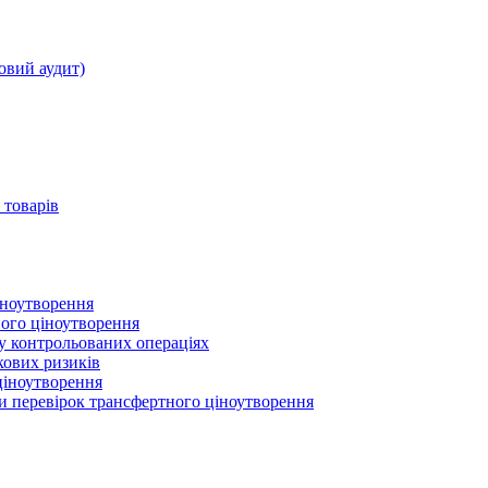
овий аудит)
 товарів
іноутворення
ного ціноутворення
 у контрольованих операціях
кових ризиків
ціноутворення
ми перевірок трансфертного ціноутворення