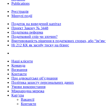
Publications
Реєстрація
Минулі події
Податок на виведений капітал
Проект Закону № 3448
Податкова реформа
Податковий спір чи злочин?
Вмотивованість рішення в податкових спорах, або “ім’ям
Ні 212 КК як засобу тиску на бізнес
Наші клієнти
Команда
Визнання
Контакти
Про адвокатське об’єднання
Політика захисту персональних даних
Умови використання
Міжнародна мережа
Кар’єра
Вакансії
Контакти