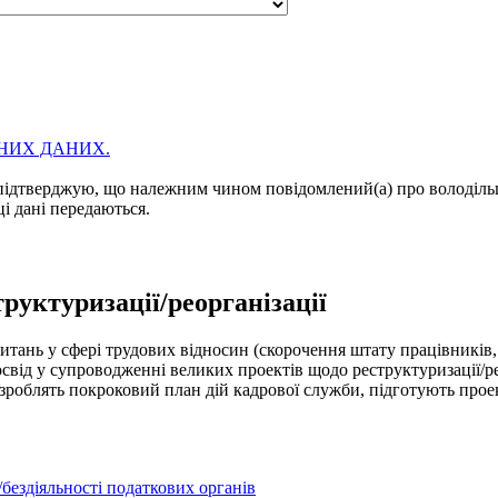
НИХ ДАНИХ.
підтверджую, що належним чином повідомлений(а) про володільц
ці дані передаються.
уктуризації/реорганізації
питань у сфері трудових відносин (скорочення штату працівників
свід у супроводженні великих проектів щодо реструктуризації/ре
зроблять покроковий план дій кадрової служби, підготують прое
бездіяльності податкових органів