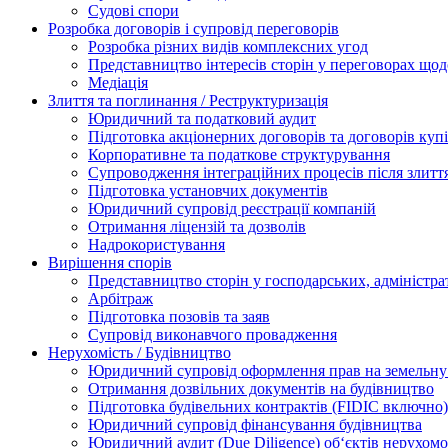
Судові спори
Розробка договорів і супровід переговорів
Розробка різних видів комплексних угод
Представництво інтересів сторін у переговорах щод
Медіація
Злиття та поглинання / Реструктуризація
Юридичний та податковий аудит
Підготовка акціонерних договорів та договорів ку
Корпоративне та податкове структурування
Супроводження інтеграційних процесів після злитт
Підготовка установчих документів
Юридичний супровід реєстрації компаній
Отримання ліцензій та дозволів
Надрокористування
Вирішення спорів
Представництво сторін у господарських, адміністра
Арбітраж
Підготовка позовів та заяв
Супровід виконавчого провадження
Нерухомість / Будівництво
Юридичний супровід оформлення прав на земельну 
Отримання дозвільних документів на будівництво
Підготовка будівельних контрактів (FIDIC включно)
Юридичний супровід фінансування будівництва
Юридичний аудит (Due Diligence) об‘єктів нерухомо