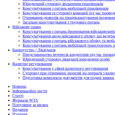
Юридичний супровід звільнення працівників
Консультування з питань мобілізації працівників
Консультування та супровід компанії під час прове
Отримання дозволів на працевлаштування іноземни
Загальне консультування з трудових питань
Військове право
Консультування з питань бронювання військовозобо
Консультування щодо військового обліку, що ведет
Консультування з питань військового обліку та мобіл
Консультування з питань мобілізації транспортних з
Банкрутство / Ліквідація
Представництво інтересів кредиторів під час прова
Юридичний супровід ліквідації юридичної особи
Валютне регулювання
Консультування у сфері валютного регулювання
Супровід при отриманні ліцензій на операції з ва
Підготовка комплекта документів для подачі заявк
Новини
Інформаційні листи
Статті
Журнали WTS
Популярне за місяць
Видання
Издания