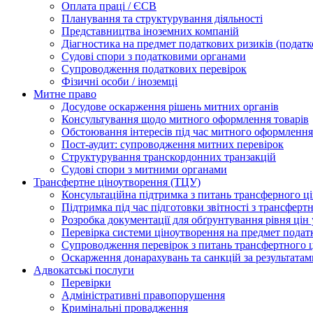
Оплата праці / ЄСВ
Планування та структурування діяльності
Представництва іноземних компаній
Діагностика на предмет податкових ризиків (податк
Судові спори з податковими органами
Супроводження податкових перевірок
Фізичні особи / іноземці
Митне право
Досудове оскарження рішень митних органів
Консультування щодо митного оформлення товарів
Обстоювання інтересів під час митного оформлення
Пост-аудит: супроводження митних перевірок
Структурування транскордонних транзакцій
Судові спори з митними органами
Трансфертне ціноутворення (ТЦУ)
Консультаційна підтримка з питань трансферного ц
Підтримка під час підготовки звітності з трансферт
Розробка документації для обґрунтування рівня цін
Перевірка системи ціноутворення на предмет подат
Супроводження перевірок з питань трансфертного 
Оскарження донарахувань та санкцій за результата
Адвокатські послуги
Перевірки
Адміністративні правопорушення
Кримінальні провадження