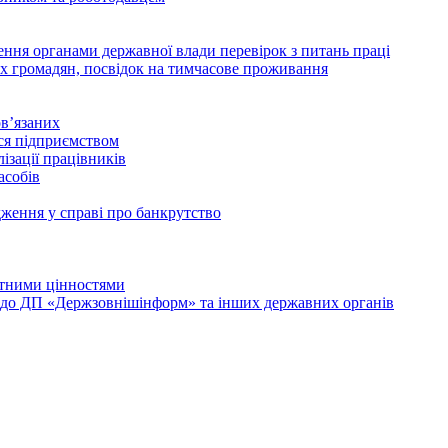
дення органами державної влади перевірок з питань праці
х громадян, посвідок на тимчасове проживання
в’язаних
ься підприємством
ізації працівників
асобів
дження у справі про банкрутство
лютними цінностями
и до ДП «Держзовнішінформ» та інших державних органів