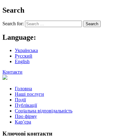
Search
Search for:
Language:
Українська
Русский
English
Контакти
Головна
Наші послуги
Події
Публікації
Соціальна відповідальність
Про фiрму
Кар’єра
Ключові контакти