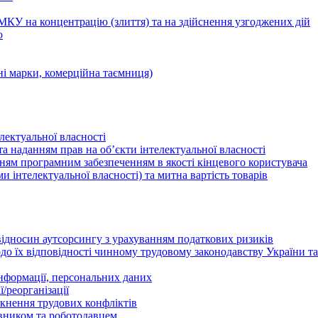
КУ на концентрацію (злиття) та на здійснення узгоджених дій
ю
ні марки, комерційна таємниця)
лектуальної власності
а наданням прав на об’єкти інтелектуальної власності
ням програмним забезпеченням в якості кінцевого користувача
ами інтелектуальної власності) та митна вартість товарів
відносин аутсорсингу з урахуванням податкових ризиків
о їх відповідності чинному трудовому законодавству України т
інформації, персональних даних
/реорганізації
икнення трудових конфліктів
івником та роботодавцем