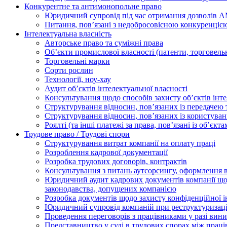
Конкурентне та антимонопольне право
Юридичний супровід під час отримання дозволів АМ
Питання, пов’язані з недобросовісною конкуренціє
Інтелектуальна власність
Авторське право та суміжні права
Oб’єкти промислової власності (патенти, торговель
Торговельні марки
Сорти рослин
Технології, ноу-хау
Аудит об’єктів інтелектуальної власності
Консультування щодо способів захисту об’єктів інте
Структурування відносин, пов’язаних із передачею т
Структурування відносин, пов’язаних із користуван
Роялті (та інші платежі за права, пов’язані із об’єкт
Трудове право / Трудові спори
Cтруктурування витрат компанії на оплату праці
Розроблення кадрової документації
Розробка трудових договорів, контрактів
Консультування з питань аутсорсингу, оформлення 
Юридичний аудит кадрових документів компанії щод
законодавства, допущених компанією
Розробка документів щодо захисту конфіденційної 
Юридичний супровід компаній при реструктуризації
Проведення переговорів з працівниками у разі вин
Представництво у суді в трудових спорах між прац