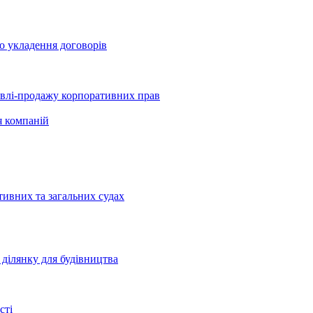
о укладення договорів
півлі-продажу корпоративних прав
я компаній
тивних та загальних судах
ділянку для будівництва
сті