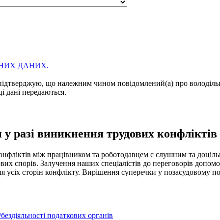
НИХ ДАНИХ.
підтверджую, що належним чином повідомлений(а) про володільц
ці дані передаються.
 у разі виникнення трудових конфліктів
 конфліктів між працівником та роботодавцем є слушним та доціл
ових спорів. Залучення наших спеціалістів до переговорів допо
 усіх сторін конфлікту. Вирішення суперечки у позасудовому пор
бездіяльності податкових органів