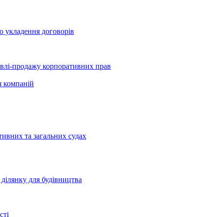
о укладення договорів
півлі-продажу корпоративних прав
я компаній
тивних та загальних судах
ділянку для будівництва
сті