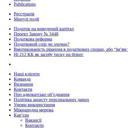
Publications
Реєстрація
Минулі події
Податок на виведений капітал
Проект Закону № 3448
Податкова реформа
Податковий спір чи злочин?
Вмотивованість рішення в податкових спорах, або “ім’ям
Ні 212 КК як засобу тиску на бізнес
Наші клієнти
Команда
Визнання
Контакти
Про адвокатське об’єднання
Політика захисту персональних даних
Умови використання
Міжнародна мережа
Кар’єра
Вакансії
Контакти