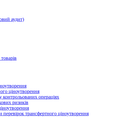
овий аудит)
 товарів
іноутворення
ного ціноутворення
 у контрольованих операціях
кових ризиків
ціноутворення
ми перевірок трансфертного ціноутворення