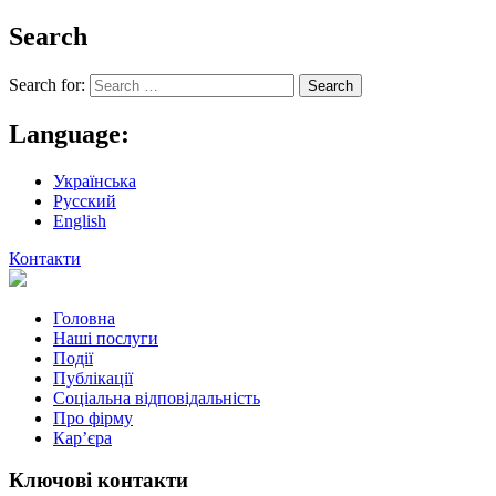
Search
Search for:
Language:
Українська
Русский
English
Контакти
Головна
Наші послуги
Події
Публікації
Соціальна відповідальність
Про фiрму
Кар’єра
Ключові контакти