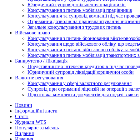
Юридичний супровід звільнення працівників
Консультування з питань мобілізації працівників
Консультування та супровід компанії під час прове
Отримання дозволів на працевлаштування іноземни
Загальне консультування з трудових питань
Військове право
Консультування з питань бронювання військовозобо
Консультування щодо військового обліку, що ведет
Консультування з питань військового обліку та мобіл
Консультування з питань мобілізації транспортних з
Банкрутство / Ліквідація
Представництво інтересів кредиторів під час прова
Юридичний супровід ліквідації юридичної особи
Валютне регулювання
Консультування у сфері валютного регулювання
Супровід при отриманні ліцензій на операції з ва
Підготовка комплекта документів для подачі заявк
Новини
Інформаційні листи
Статті
Журнали WTS
Популярне за місяць
Видання
Издания