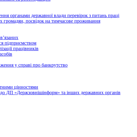
дення органами державної влади перевірок з питань праці
х громадян, посвідок на тимчасове проживання
в’язаних
ься підприємством
ізації працівників
асобів
дження у справі про банкрутство
лютними цінностями
и до ДП «Держзовнішінформ» та інших державних органів