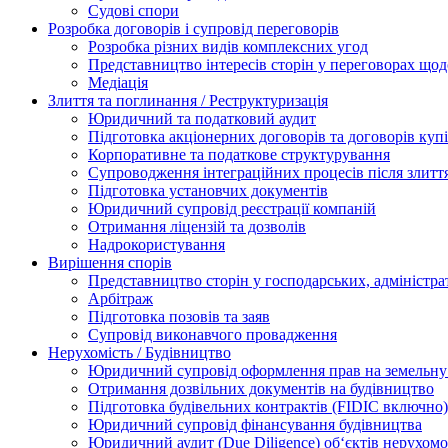
Судові спори
Розробка договорів і супровід переговорів
Розробка різних видів комплексних угод
Представництво інтересів сторін у переговорах щод
Медіація
Злиття та поглинання / Реструктуризація
Юридичний та податковий аудит
Підготовка акціонерних договорів та договорів ку
Корпоративне та податкове структурування
Супроводження інтеграційних процесів після злитт
Підготовка установчих документів
Юридичний супровід реєстрації компаній
Отримання ліцензій та дозволів
Надрокористування
Вирішення спорів
Представництво сторін у господарських, адміністра
Арбітраж
Підготовка позовів та заяв
Супровід виконавчого провадження
Нерухомість / Будівництво
Юридичний супровід оформлення прав на земельну 
Отримання дозвільних документів на будівництво
Підготовка будівельних контрактів (FIDIC включно)
Юридичний супровід фінансування будівництва
Юридичний аудит (Due Diligence) об‘єктів нерухомо