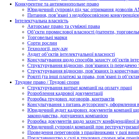
Конкурентне та антимонопольне право
Юридичний супровід під час отримання дозволів АМ
Питання, пов’язані з недобросовісною конкуренціє
Інтелектуальна власність
Авторське право та суміжні права
Oб’єкти промислової власності (патенти, торговель
Торговельні марки
Сорти рослин
Технології, ноу-хау
Аудит об’єктів інтелектуальної власності
Консультування щодо способів захисту об’єктів інте
Структурування відносин, пов’язаних із передачею т
Структурування відносин, пов’язаних із користуван
Роялті (та інші платежі за права, пов’язані із об’єкт
Трудове право / Трудові спори
Cтруктурування витрат компанії на оплату праці
Розроблення кадрової документації
Розробка трудових договорів, контрактів
Консультування з питань аутсорсингу, оформлення 
Юридичний аудит кадрових документів компанії щод
законодавства, допущених компанією
Розробка документів щодо захисту конфіденційної 
Юридичний супровід компаній при реструктуризації
Проведення переговорів з працівниками у разі вин
Представництво у суді в трудових спорах між прац