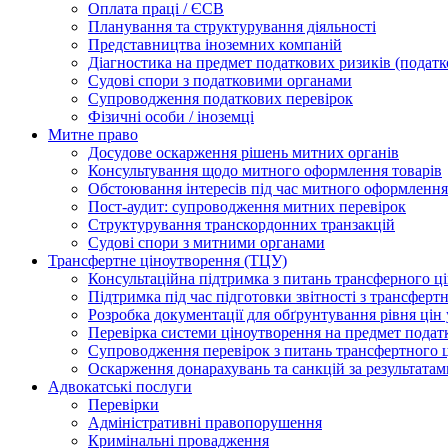
Оплата праці / ЄСВ
Планування та структурування діяльності
Представництва іноземних компаній
Діагностика на предмет податкових ризиків (податк
Судові спори з податковими органами
Супроводження податкових перевірок
Фізичні особи / іноземці
Митне право
Досудове оскарження рішень митних органів
Консультування щодо митного оформлення товарів
Обстоювання інтересів під час митного оформлення
Пост-аудит: супроводження митних перевірок
Структурування транскордонних транзакцій
Судові спори з митними органами
Трансфертне ціноутворення (ТЦУ)
Консультаційна підтримка з питань трансферного ц
Підтримка під час підготовки звітності з трансферт
Розробка документації для обґрунтування рівня цін
Перевірка системи ціноутворення на предмет подат
Супроводження перевірок з питань трансфертного 
Оскарження донарахувань та санкцій за результата
Адвокатські послуги
Перевірки
Адміністративні правопорушення
Кримінальні провадження