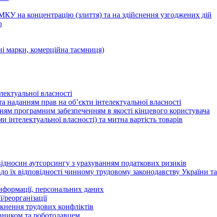
КУ на концентрацію (злиття) та на здійснення узгоджених дій
ю
ні марки, комерційна таємниця)
лектуальної власності
а наданням прав на об’єкти інтелектуальної власності
ням програмним забезпеченням в якості кінцевого користувача
ами інтелектуальної власності) та митна вартість товарів
відносин аутсорсингу з урахуванням податкових ризиків
о їх відповідності чинному трудовому законодавству України т
інформації, персональних даних
/реорганізації
икнення трудових конфліктів
івником та роботодавцем