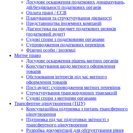
Досудове оскарження податкових донарахувань,
дій/бездіяльності податкових органів
Оплата праці / ЄСВ
Планування та структурування діяльності
Представництва іноземних компаній
Діагностика на предмет податкових ризиків
(податковий аудит)
Судові спори з податковими органами
Супроводження податкових перевірок
Фізичні особи / іноземці
Митне право
Досудове оскарження рішень митних органів
Консультування щодо митного оформлення
товарів
Обстоювання інтересів під час митного
оформлення товарів
Пост-аудит: супроводження митних перевірок
Структурування транскордонних транзакцій
Судові спори з митними органами
Трансфертне ціноутворення (ТЦУ)
Консультаційна підтримка з питань трансферного
ціноутворення
Підтримка під час підготовки звітності з
трансфертного ціноутворення
Розробка документації для обґрунтування рівня