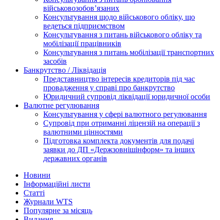
військовозобов’язаних
Консультування щодо військового обліку, що
ведеться підприємством
Консультування з питань військового обліку та
мобілізації працівників
Консультування з питань мобілізації транспортних
засобів
Банкрутство / Ліквідація
Представництво інтересів кредиторів під час
провадження у справі про банкрутство
Юридичний супровід ліквідації юридичної особи
Валютне регулювання
Консультування у сфері валютного регулювання
Супровід при отриманні ліцензій на операції з
валютними цінностями
Підготовка комплекта документів для подачі
заявки до ДП «Держзовнішінформ» та інших
державних органів
Новини
Інформаційні листи
Статті
Журнали WTS
Популярне за місяць
Видання