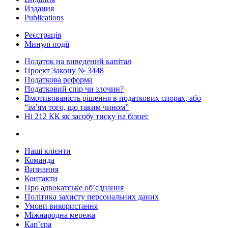
Издания
Publications
Реєстрація
Минулі події
Податок на виведений капітал
Проект Закону № 3448
Податкова реформа
Податковий спір чи злочин?
Вмотивованість рішення в податкових спорах, або
“ім’ям того, що таким чином”
Ні 212 КК як засобу тиску на бізнес
Наші клієнти
Команда
Визнання
Контакти
Про адвокатське об’єднання
Політика захисту персональних даних
Умови використання
Міжнародна мережа
Кар’єра