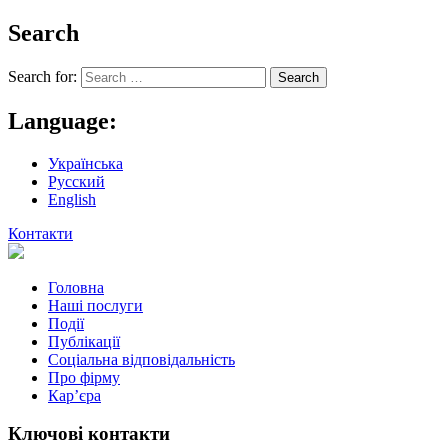
Search
Search for:
Language:
Українська
Русский
English
Контакти
Головна
Наші послуги
Події
Публікації
Соціальна відповідальність
Про фiрму
Кар’єра
Ключові контакти