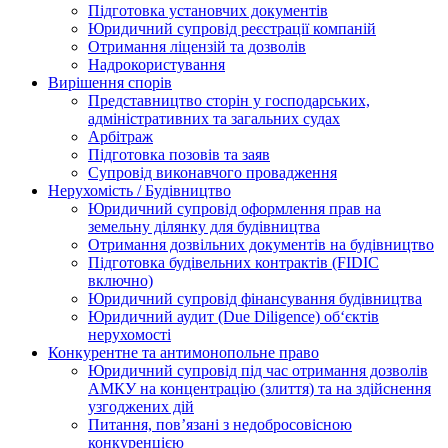
Підготовка установчих документів
Юридичний супровід реєстрації компаній
Отримання ліцензій та дозволів
Надрокористування
Вирішення спорів
Представництво сторін у господарських,
адміністративних та загальних судах
Арбітраж
Підготовка позовів та заяв
Супровід виконавчого провадження
Нерухомість / Будівництво
Юридичний супровід оформлення прав на
земельну ділянку для будівництва
Отримання дозвільних документів на будівництво
Підготовка будівельних контрактів (FIDIC
включно)
Юридичний супровід фінансування будівництва
Юридичний аудит (Due Diligence) об‘єктів
нерухомості
Конкурентне та антимонопольне право
Юридичний супровід під час отримання дозволів
АМКУ на концентрацію (злиття) та на здійснення
узгоджених дій
Питання, пов’язані з недобросовісною
конкуренцією