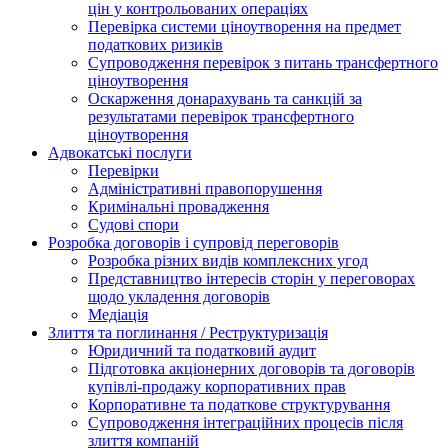
цін у контрольованих операціях
Перевірка системи ціноутворення на предмет
податкових ризиків
Супроводження перевірок з питань трансфертного
ціноутворення
Оскарження донарахувань та санкцій за
результатами перевірок трансфертного
ціноутворення
Адвокатські послуги
Перевірки
Адміністративні правопорушення
Кримінальні провадження
Судові спори
Розробка договорів і супровід переговорів
Розробка різних видів комплексних угод
Представництво інтересів сторін у переговорах
щодо укладення договорів
Медіація
Злиття та поглинання / Реструктуризація
Юридичний та податковий аудит
Підготовка акціонерних договорів та договорів
купівлі-продажу корпоративних прав
Корпоративне та податкове структурування
Супроводження інтеграційних процесів після
злиття компаній