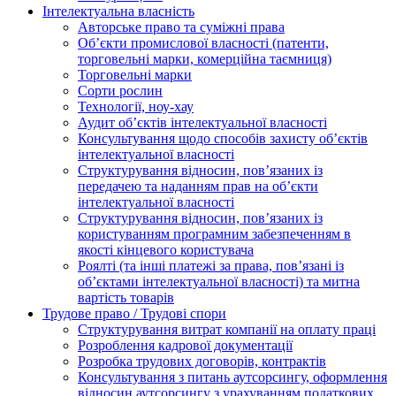
Інтелектуальна власність
Авторське право та суміжні права
Oб’єкти промислової власності (патенти,
торговельні марки, комерційна таємниця)
Торговельні марки
Сорти рослин
Технології, ноу-хау
Аудит об’єктів інтелектуальної власності
Консультування щодо способів захисту об’єктів
інтелектуальної власності
Структурування відносин, пов’язаних із
передачею та наданням прав на об’єкти
інтелектуальної власності
Структурування відносин, пов’язаних із
користуванням програмним забезпеченням в
якості кінцевого користувача
Роялті (та інші платежі за права, пов’язані із
об’єктами інтелектуальної власності) та митна
вартість товарів
Трудове право / Трудові спори
Cтруктурування витрат компанії на оплату праці
Розроблення кадрової документації
Розробка трудових договорів, контрактів
Консультування з питань аутсорсингу, оформлення
відносин аутсорсингу з урахуванням податкових