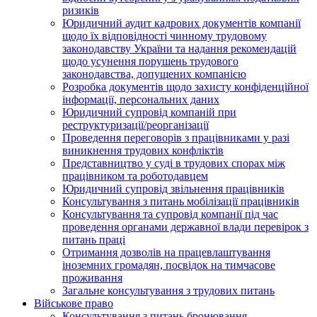
ризиків
Юридичний аудит кадрових документів компанії
щодо їх відповідності чинному трудовому
законодавству України та надання рекомендацій
щодо усунення порушень трудового
законодавства, допущених компанією
Розробка документів щодо захисту конфіденційної
інформації, персональних даних
Юридичний супровід компаній при
реструктуризації/реорганізації
Проведення переговорів з працівниками у разі
виникнення трудових конфліктів
Представництво у суді в трудових спорах між
працівником та роботодавцем
Юридичний супровід звільнення працівників
Консультування з питань мобілізації працівників
Консультування та супровід компанії під час
проведення органами державної влади перевірок з
питань праці
Отримання дозволів на працевлаштування
іноземних громадян, посвідок на тимчасове
проживання
Загальне консультування з трудових питань
Військове право
Консультування з питань бронювання