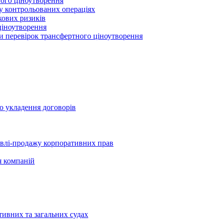
ного ціноутворення
 у контрольованих операціях
кових ризиків
ціноутворення
ми перевірок трансфертного ціноутворення
о укладення договорів
півлі-продажу корпоративних прав
я компаній
тивних та загальних судах