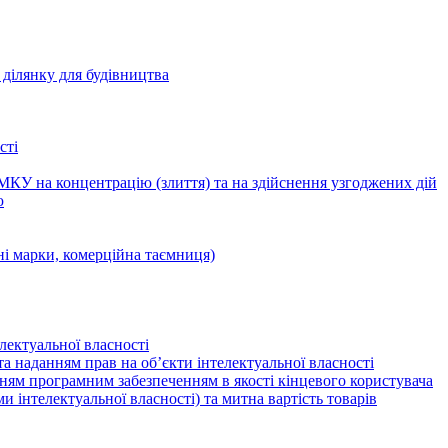
ділянку для будівництва
сті
КУ на концентрацію (злиття) та на здійснення узгоджених дій
ю
ні марки, комерційна таємниця)
лектуальної власності
а наданням прав на об’єкти інтелектуальної власності
ням програмним забезпеченням в якості кінцевого користувача
ами інтелектуальної власності) та митна вартість товарів