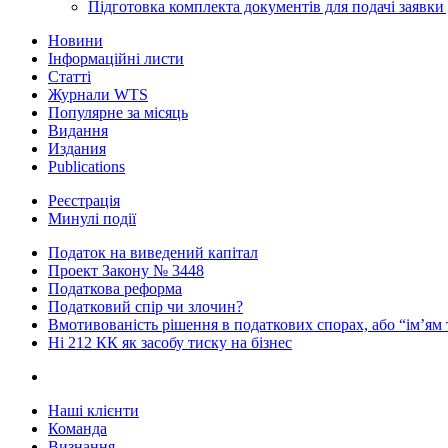
Підготовка комплекта документів для подачі заявк
Новини
Інформаційні листи
Статті
Журнали WTS
Популярне за місяць
Видання
Издания
Publications
Реєстрація
Минулі події
Податок на виведений капітал
Проект Закону № 3448
Податкова реформа
Податковий спір чи злочин?
Вмотивованість рішення в податкових спорах, або “ім’ям
Ні 212 КК як засобу тиску на бізнес
Наші клієнти
Команда
Визнання