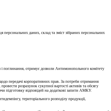
я персональних даних, склад та зміст зібраних персональних
тя і поглинання, отримує дозволи Антимонопольного комітету
щодо передачі корпоративних прав. За потреби отримання
 провести розрахунок сукупної вартості активів та обсягу
аючи підготовку відповідей на додаткові запити АМКУ.
идемпінгу, територіального розподілу продукції,