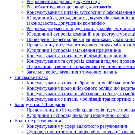
Розроблення кадрової документації
Розробка трудових договорів, контрактів
Консультування з питань аутсорсингу, оформлення 
Юридичний аудит кадрових документів компанії щод
законодавства, допущених компанією
Розробка документів щодо захисту конфіденційної 
Юридичний супровід компаній при реструктуризації
Проведення переговорів з працівниками у разі вин
Представництво у суді в трудових спорах між прац
Юридичний супровід звільнення працівників
Консультування з питань мобілізації працівників
Консультування та супровід компанії під час прове
Отримання дозволів на працевлаштування іноземни
Загальне консультування з трудових питань
Військове право
Консультування з питань бронювання військовозобо
Консультування щодо військового обліку, що ведет
Консультування з питань військового обліку та мобіл
Консультування з питань мобілізації транспортних з
Банкрутство / Ліквідація
Представництво інтересів кредиторів під час прова
Юридичний супровід ліквідації юридичної особи
Валютне регулювання
Консультування у сфері валютного регулювання
Супровід при отриманні ліцензій на операції з ва