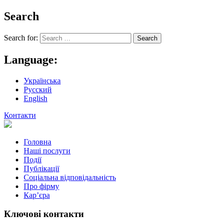
Search
Search for:
Language:
Українська
Русский
English
Контакти
Головна
Наші послуги
Події
Публікації
Соціальна відповідальність
Про фiрму
Кар’єра
Ключові контакти