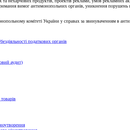
 та нехарчових продуктів, проектів реклами, умов рекламних ак
тримання вимог антимонопольних органів, уникнення порушень пр
нопольному комітеті України у справах за звинуваченням в анти
бездіяльності податкових органів
овий аудит)
 товарів
іноутворення