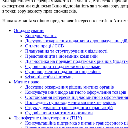
Ми здійснюємо перевірку макетів пакування, етикеток харчових
експертизи ми оцінюємо їхню відповідність як з точки зору до
з точки зору захисту прав споживачів.
Наша компанія успішно представляє інтереси клієнтів в Антимо
Оподаткування
Консультування
Досудове оскарження податкових донарахувань, дій/
Оплата праці / ЄСВ
Планування та структурування діяльності
Представництва іноземних компаній
Діагностика на предмет податкових ризиків (податк
Судові спори з податковими органами
Супроводження податкових перевірок
Фізичні особи / іноземці
Митне право
Досудове оскарження рішень митних органів
Консультування щодо митного оформлення товарів
Обстоювання інтересів під час митного оформлення
Пост-аудит: супроводження митних перевірок
Структурування транскордонних транзакцій
Судові спори з митними органами
Трансфертне ціноутворення (ТЦУ)
Консультаційна підтримка з питань трансферного ц