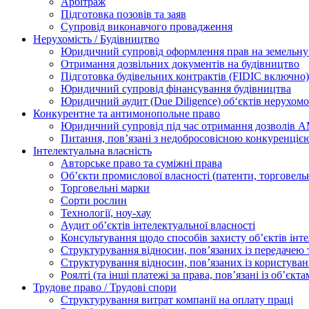
Арбітраж
Підготовка позовів та заяв
Супровід виконавчого провадження
Нерухомість / Будівництво
Юридичний супровід оформлення прав на земельну 
Отримання дозвільних документів на будівництво
Підготовка будівельних контрактів (FIDIC включно)
Юридичний супровід фінансування будівництва
Юридичний аудит (Due Diligence) об‘єктів нерухомо
Конкурентне та антимонопольне право
Юридичний супровід під час отримання дозволів АМ
Питання, пов’язані з недобросовісною конкуренціє
Інтелектуальна власність
Авторське право та суміжні права
Oб’єкти промислової власності (патенти, торговель
Торговельні марки
Сорти рослин
Технології, ноу-хау
Аудит об’єктів інтелектуальної власності
Консультування щодо способів захисту об’єктів інте
Структурування відносин, пов’язаних із передачею т
Структурування відносин, пов’язаних із користуван
Роялті (та інші платежі за права, пов’язані із об’єкт
Трудове право / Трудові спори
Cтруктурування витрат компанії на оплату праці