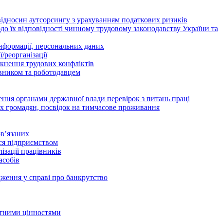
відносин аутсорсингу з урахуванням податкових ризиків
о їх відповідності чинному трудовому законодавству України т
інформації, персональних даних
/реорганізації
икнення трудових конфліктів
івником та роботодавцем
дення органами державної влади перевірок з питань праці
х громадян, посвідок на тимчасове проживання
в’язаних
ься підприємством
ізації працівників
асобів
дження у справі про банкрутство
лютними цінностями