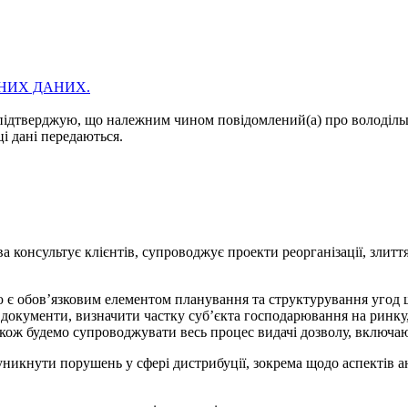
НИХ ДАНИХ.
підтверджую, що належним чином повідомлений(а) про володільц
ці дані передаються.
 консультує клієнтів, супроводжує проекти реорганізації, злит
 є обов’язковим елементом планування та структурування угод 
 документи, визначити частку суб’єкта господарювання на ринку,
 також будемо супроводжувати весь процес видачі дозволу, включ
нути порушень у сфері дистрибуції, зокрема щодо аспектів ант