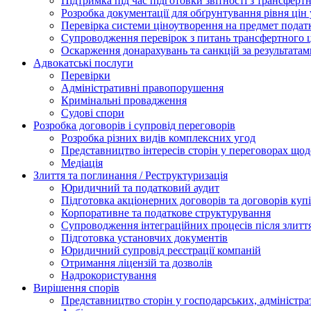
Підтримка під час підготовки звітності з трансферт
Розробка документації для обґрунтування рівня цін
Перевірка системи ціноутворення на предмет подат
Супроводження перевірок з питань трансфертного 
Оскарження донарахувань та санкцій за результата
Адвокатські послуги
Перевірки
Адміністративні правопорушення
Кримінальні провадження
Судові спори
Розробка договорів і супровід переговорів
Розробка різних видів комплексних угод
Представництво інтересів сторін у переговорах щод
Медіація
Злиття та поглинання / Реструктуризація
Юридичний та податковий аудит
Підготовка акціонерних договорів та договорів ку
Корпоративне та податкове структурування
Супроводження інтеграційних процесів після злитт
Підготовка установчих документів
Юридичний супровід реєстрації компаній
Отримання ліцензій та дозволів
Надрокористування
Вирішення спорів
Представництво сторін у господарських, адміністра