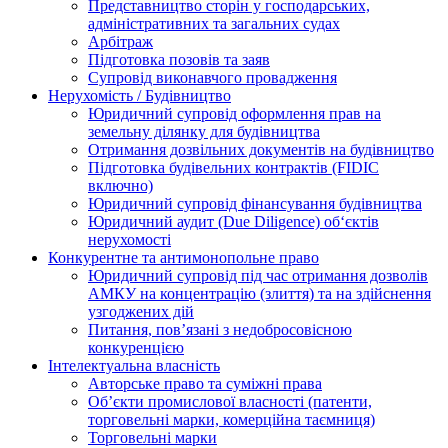
Представництво сторін у господарських,
адміністративних та загальних судах
Арбітраж
Підготовка позовів та заяв
Супровід виконавчого провадження
Нерухомість / Будівництво
Юридичний супровід оформлення прав на
земельну ділянку для будівництва
Отримання дозвільних документів на будівництво
Підготовка будівельних контрактів (FIDIC
включно)
Юридичний супровід фінансування будівництва
Юридичний аудит (Due Diligence) об‘єктів
нерухомості
Конкурентне та антимонопольне право
Юридичний супровід під час отримання дозволів
АМКУ на концентрацію (злиття) та на здійснення
узгоджених дій
Питання, пов’язані з недобросовісною
конкуренцією
Інтелектуальна власність
Авторське право та суміжні права
Oб’єкти промислової власності (патенти,
торговельні марки, комерційна таємниця)
Торговельні марки