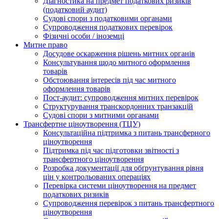
Діагностика на предмет податкових ризиків
(податковий аудит)
Судові спори з податковими органами
Супроводження податкових перевірок
Фізичні особи / іноземці
Митне право
Досудове оскарження рішень митних органів
Консультування щодо митного оформлення
товарів
Обстоювання інтересів під час митного
оформлення товарів
Пост-аудит: супроводження митних перевірок
Структурування транскордонних транзакцій
Судові спори з митними органами
Трансфертне ціноутворення (ТЦУ)
Консультаційна підтримка з питань трансферного
ціноутворення
Підтримка під час підготовки звітності з
трансфертного ціноутворення
Розробка документації для обґрунтування рівня
цін у контрольованих операціях
Перевірка системи ціноутворення на предмет
податкових ризиків
Супроводження перевірок з питань трансфертного
ціноутворення