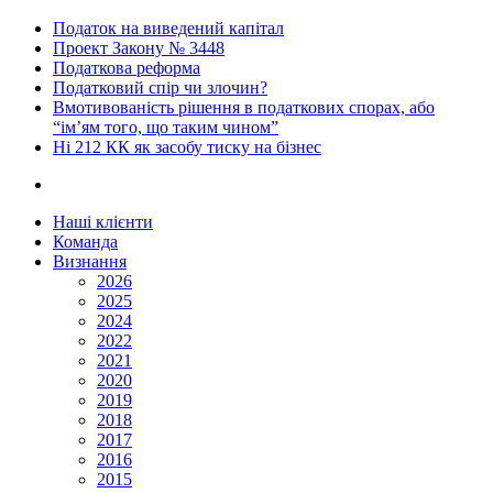
Податок на виведений капітал
Проект Закону № 3448
Податкова реформа
Податковий спір чи злочин?
Вмотивованість рішення в податкових спорах, або
“ім’ям того, що таким чином”
Ні 212 КК як засобу тиску на бізнес
Наші клієнти
Команда
Визнання
2026
2025
2024
2022
2021
2020
2019
2018
2017
2016
2015