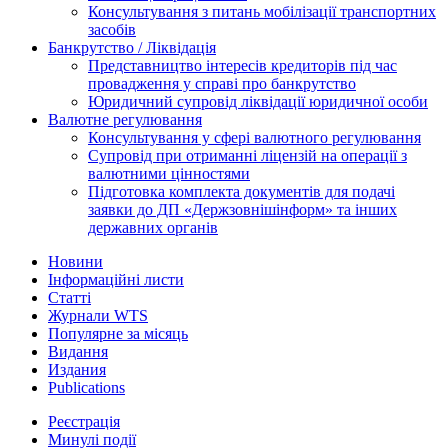
Консультування з питань мобілізації транспортних
засобів
Банкрутство / Ліквідація
Представництво інтересів кредиторів під час
провадження у справі про банкрутство
Юридичний супровід ліквідації юридичної особи
Валютне регулювання
Консультування у сфері валютного регулювання
Супровід при отриманні ліцензій на операції з
валютними цінностями
Підготовка комплекта документів для подачі
заявки до ДП «Держзовнішінформ» та інших
державних органів
Новини
Інформаційні листи
Статті
Журнали WTS
Популярне за місяць
Видання
Издания
Publications
Реєстрація
Минулі події