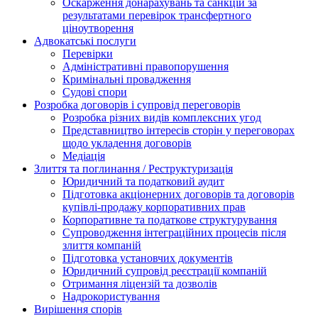
Оскарження донарахувань та санкцій за
результатами перевірок трансфертного
ціноутворення
Адвокатські послуги
Перевірки
Адміністративні правопорушення
Кримінальні провадження
Судові спори
Розробка договорів і супровід переговорів
Розробка різних видів комплексних угод
Представництво інтересів сторін у переговорах
щодо укладення договорів
Медіація
Злиття та поглинання / Реструктуризація
Юридичний та податковий аудит
Підготовка акціонерних договорів та договорів
купівлі-продажу корпоративних прав
Корпоративне та податкове структурування
Супроводження інтеграційних процесів після
злиття компаній
Підготовка установчих документів
Юридичний супровід реєстрації компаній
Отримання ліцензій та дозволів
Надрокористування
Вирішення спорів