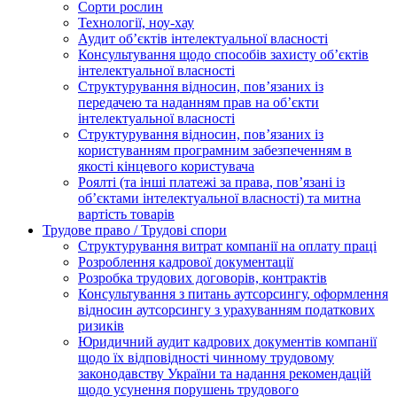
Сорти рослин
Технології, ноу-хау
Аудит об’єктів інтелектуальної власності
Консультування щодо способів захисту об’єктів
інтелектуальної власності
Структурування відносин, пов’язаних із
передачею та наданням прав на об’єкти
інтелектуальної власності
Структурування відносин, пов’язаних із
користуванням програмним забезпеченням в
якості кінцевого користувача
Роялті (та інші платежі за права, пов’язані із
об’єктами інтелектуальної власності) та митна
вартість товарів
Трудове право / Трудові спори
Cтруктурування витрат компанії на оплату праці
Розроблення кадрової документації
Розробка трудових договорів, контрактів
Консультування з питань аутсорсингу, оформлення
відносин аутсорсингу з урахуванням податкових
ризиків
Юридичний аудит кадрових документів компанії
щодо їх відповідності чинному трудовому
законодавству України та надання рекомендацій
щодо усунення порушень трудового