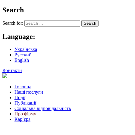
Search
Search for:
Language:
Українська
Русский
English
Контакти
Головна
Наші послуги
Події
Публікації
Соціальна відповідальність
Про фiрму
Кар’єра