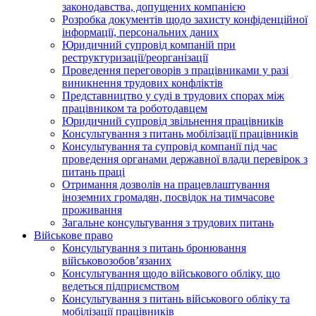
законодавства, допущених компанією
Розробка документів щодо захисту конфіденційної
інформації, персональних даних
Юридичний супровід компаній при
реструктуризації/реорганізації
Проведення переговорів з працівниками у разі
виникнення трудових конфліктів
Представництво у суді в трудових спорах між
працівником та роботодавцем
Юридичний супровід звільнення працівників
Консультування з питань мобілізації працівників
Консультування та супровід компанії під час
проведення органами державної влади перевірок з
питань праці
Отримання дозволів на працевлаштування
іноземних громадян, посвідок на тимчасове
проживання
Загальне консультування з трудових питань
Військове право
Консультування з питань бронювання
військовозобов’язаних
Консультування щодо військового обліку, що
ведеться підприємством
Консультування з питань військового обліку та
мобілізації працівників