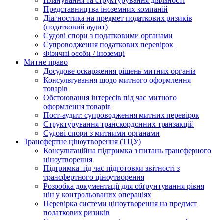
Планування та структурування діяльності
Представництва іноземних компаній
Діагностика на предмет податкових ризиків
(податковий аудит)
Судові спори з податковими органами
Супроводження податкових перевірок
Фізичні особи / іноземці
Митне право
Досудове оскарження рішень митних органів
Консультування щодо митного оформлення
товарів
Обстоювання інтересів під час митного
оформлення товарів
Пост-аудит: супроводження митних перевірок
Структурування транскордонних транзакцій
Судові спори з митними органами
Трансфертне ціноутворення (ТЦУ)
Консультаційна підтримка з питань трансферного
ціноутворення
Підтримка під час підготовки звітності з
трансфертного ціноутворення
Розробка документації для обґрунтування рівня
цін у контрольованих операціях
Перевірка системи ціноутворення на предмет
податкових ризиків