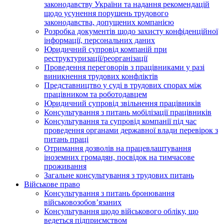
законодавству України та надання рекомендацій
щодо усунення порушень трудового
законодавства, допущених компанією
Розробка документів щодо захисту конфіденційної
інформації, персональних даних
Юридичний супровід компаній при
реструктуризації/реорганізації
Проведення переговорів з працівниками у разі
виникнення трудових конфліктів
Представництво у суді в трудових спорах між
працівником та роботодавцем
Юридичний супровід звільнення працівників
Консультування з питань мобілізації працівників
Консультування та супровід компанії під час
проведення органами державної влади перевірок з
питань праці
Отримання дозволів на працевлаштування
іноземних громадян, посвідок на тимчасове
проживання
Загальне консультування з трудових питань
Військове право
Консультування з питань бронювання
військовозобов’язаних
Консультування щодо військового обліку, що
ведеться підприємством