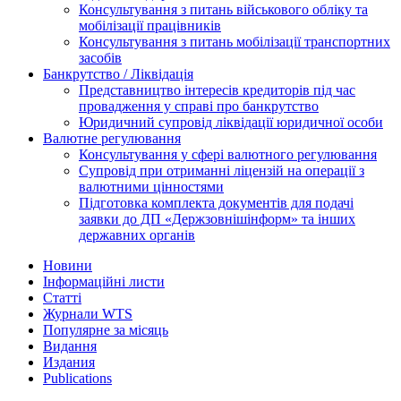
Консультування з питань військового обліку та
мобілізації працівників
Консультування з питань мобілізації транспортних
засобів
Банкрутство / Ліквідація
Представництво інтересів кредиторів під час
провадження у справі про банкрутство
Юридичний супровід ліквідації юридичної особи
Валютне регулювання
Консультування у сфері валютного регулювання
Супровід при отриманні ліцензій на операції з
валютними цінностями
Підготовка комплекта документів для подачі
заявки до ДП «Держзовнішінформ» та інших
державних органів
Новини
Інформаційні листи
Статті
Журнали WTS
Популярне за місяць
Видання
Издания
Publications