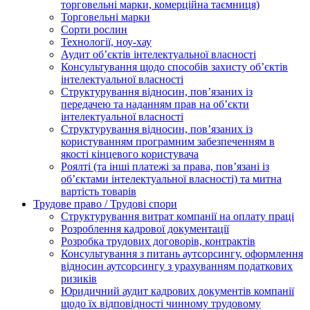
торговельні марки, комерційна таємниця)
Торговельні марки
Сорти рослин
Технології, ноу-хау
Аудит об’єктів інтелектуальної власності
Консультування щодо способів захисту об’єктів
інтелектуальної власності
Структурування відносин, пов’язаних із
передачею та наданням прав на об’єкти
інтелектуальної власності
Структурування відносин, пов’язаних із
користуванням програмним забезпеченням в
якості кінцевого користувача
Роялті (та інші платежі за права, пов’язані із
об’єктами інтелектуальної власності) та митна
вартість товарів
Трудове право / Трудові спори
Cтруктурування витрат компанії на оплату праці
Розроблення кадрової документації
Розробка трудових договорів, контрактів
Консультування з питань аутсорсингу, оформлення
відносин аутсорсингу з урахуванням податкових
ризиків
Юридичний аудит кадрових документів компанії
щодо їх відповідності чинному трудовому