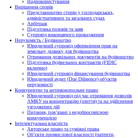
Надрокористування
Вирішення спорів
Представництво сторін у господарських,
адміністративних та загальних судах
Арбітраж
Підготовка позовів та заяв
Супровід виконавчого провадження
Нерухомість / Будівництво
Юридичний супровід оформлення прав на
земельну ділянку для будівництва
Отримання дозвільних документів на будівництво
Підготовка будівельних контрактів (FIDIC
включно)
Юридичний супровід фінансування будівництва
Юридичний аудит (Due Diligence) об‘єктів
нерухомості
Конкурентне та антимонопольне право
Юридичний супровід під час отримання дозволів
АМКУ на концентрацію (злиття) та на здійснення
узгоджених дій
Питання, пов’язані з недобросовісною
конкуренцією
Інтелектуальна власність
Авторське право та суміжні права
Oб’єкти промислової власності (патенти,