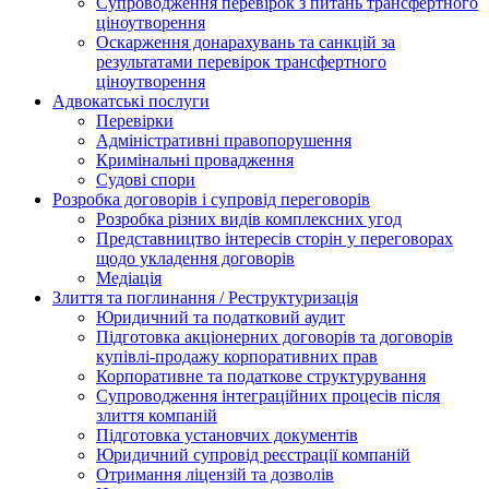
Супроводження перевірок з питань трансфертного
ціноутворення
Оскарження донарахувань та санкцій за
результатами перевірок трансфертного
ціноутворення
Адвокатські послуги
Перевірки
Адміністративні правопорушення
Кримінальні провадження
Судові спори
Розробка договорів і супровід переговорів
Розробка різних видів комплексних угод
Представництво інтересів сторін у переговорах
щодо укладення договорів
Медіація
Злиття та поглинання / Реструктуризація
Юридичний та податковий аудит
Підготовка акціонерних договорів та договорів
купівлі-продажу корпоративних прав
Корпоративне та податкове структурування
Супроводження інтеграційних процесів після
злиття компаній
Підготовка установчих документів
Юридичний супровід реєстрації компаній
Отримання ліцензій та дозволів