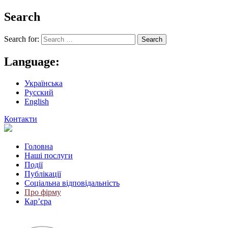
Search
Search for:
Language:
Українська
Русский
English
Контакти
Головна
Наші послуги
Події
Публікації
Соціальна відповідальність
Про фiрму
Кар’єра