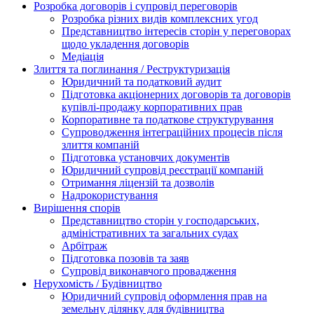
Розробка договорів і супровід переговорів
Розробка різних видів комплексних угод
Представництво інтересів сторін у переговорах
щодо укладення договорів
Медіація
Злиття та поглинання / Реструктуризація
Юридичний та податковий аудит
Підготовка акціонерних договорів та договорів
купівлі-продажу корпоративних прав
Корпоративне та податкове структурування
Супроводження інтеграційних процесів після
злиття компаній
Підготовка установчих документів
Юридичний супровід реєстрації компаній
Отримання ліцензій та дозволів
Надрокористування
Вирішення спорів
Представництво сторін у господарських,
адміністративних та загальних судах
Арбітраж
Підготовка позовів та заяв
Супровід виконавчого провадження
Нерухомість / Будівництво
Юридичний супровід оформлення прав на
земельну ділянку для будівництва