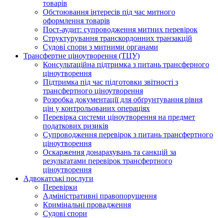
товарів
Обстоювання інтересів під час митного
оформлення товарів
Пост-аудит: супроводження митних перевірок
Структурування транскордонних транзакцій
Судові спори з митними органами
Трансфертне ціноутворення (ТЦУ)
Консультаційна підтримка з питань трансферного
ціноутворення
Підтримка під час підготовки звітності з
трансфертного ціноутворення
Розробка документації для обґрунтування рівня
цін у контрольованих операціях
Перевірка системи ціноутворення на предмет
податкових ризиків
Супроводження перевірок з питань трансфертного
ціноутворення
Оскарження донарахувань та санкцій за
результатами перевірок трансфертного
ціноутворення
Адвокатські послуги
Перевірки
Адміністративні правопорушення
Кримінальні провадження
Судові спори