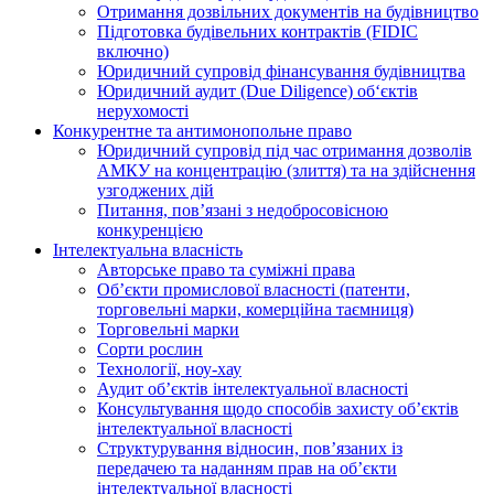
Отримання дозвільних документів на будівництво
Підготовка будівельних контрактів (FIDIC
включно)
Юридичний супровід фінансування будівництва
Юридичний аудит (Due Diligence) об‘єктів
нерухомості
Конкурентне та антимонопольне право
Юридичний супровід під час отримання дозволів
АМКУ на концентрацію (злиття) та на здійснення
узгоджених дій
Питання, пов’язані з недобросовісною
конкуренцією
Інтелектуальна власність
Авторське право та суміжні права
Oб’єкти промислової власності (патенти,
торговельні марки, комерційна таємниця)
Торговельні марки
Сорти рослин
Технології, ноу-хау
Аудит об’єктів інтелектуальної власності
Консультування щодо способів захисту об’єктів
інтелектуальної власності
Структурування відносин, пов’язаних із
передачею та наданням прав на об’єкти
інтелектуальної власності