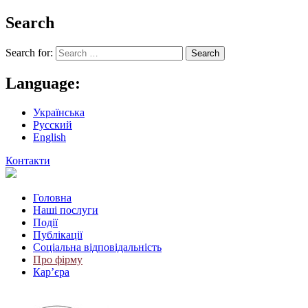
Search
Search for:
Language:
Українська
Русский
English
Контакти
Головна
Наші послуги
Події
Публікації
Соціальна відповідальність
Про фiрму
Кар’єра