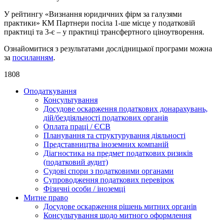
У рейтингу «Визнання юридичних фірм за галузями
практики» КМ Партнери посіла 1-ше місце у податковій
практиці та 3-є – у практиці трансфертного ціноутворення.
Ознайомитися з результатами дослідницької програми можна
за
посиланням
.
1808
Оподаткування
Консультування
Досудове оскарження податкових донарахувань,
дій/бездіяльності податкових органів
Оплата праці / ЄСВ
Планування та структурування діяльності
Представництва іноземних компаній
Діагностика на предмет податкових ризиків
(податковий аудит)
Судові спори з податковими органами
Супроводження податкових перевірок
Фізичні особи / іноземці
Митне право
Досудове оскарження рішень митних органів
Консультування щодо митного оформлення