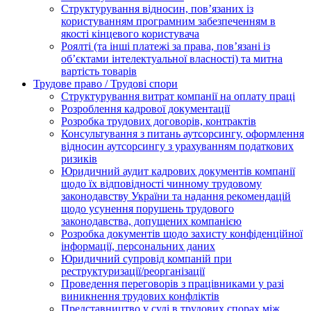
Структурування відносин, пов’язаних із
користуванням програмним забезпеченням в
якості кінцевого користувача
Роялті (та інші платежі за права, пов’язані із
об’єктами інтелектуальної власності) та митна
вартість товарів
Трудове право / Трудові спори
Cтруктурування витрат компанії на оплату праці
Розроблення кадрової документації
Розробка трудових договорів, контрактів
Консультування з питань аутсорсингу, оформлення
відносин аутсорсингу з урахуванням податкових
ризиків
Юридичний аудит кадрових документів компанії
щодо їх відповідності чинному трудовому
законодавству України та надання рекомендацій
щодо усунення порушень трудового
законодавства, допущених компанією
Розробка документів щодо захисту конфіденційної
інформації, персональних даних
Юридичний супровід компаній при
реструктуризації/реорганізації
Проведення переговорів з працівниками у разі
виникнення трудових конфліктів
Представництво у суді в трудових спорах між