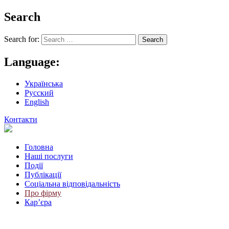
Search
Search for:
Language:
Українська
Русский
English
Контакти
Головна
Наші послуги
Події
Публікації
Соціальна відповідальність
Про фiрму
Кар’єра