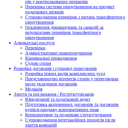
цін у контрольованих операціях
Перевірка системи ціноутворення на предмет
податкових ризиків
Супроводження перевірок з питань трансфертного
ціноутворення
Оскарження донарахувань та санкцій за
результатами перевірок трансфертного
ціноутворення
Адвокатські послуги
Перевірки
Адміністративні правопорушення
Кримінальні провадження
Судові спори
Розробка договорів і супровід переговорів
Розробка різних видів комплексних угод
Представництво інтересів сторін у переговорах
щодо укладення договорів
Медіація
Злиття та поглинання / Реструктуризація
Юридичний та податковий аудит
Підготовка акціонерних договорів та договорів
купівлі-продажу корпоративних прав
Корпоративне та податкове структурування
Супроводження інтеграційних процесів після
злиття компаній