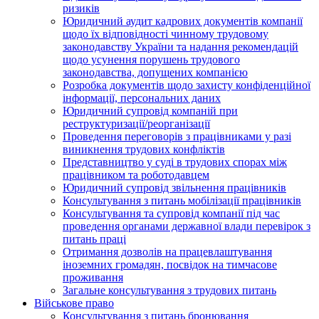
ризиків
Юридичний аудит кадрових документів компанії
щодо їх відповідності чинному трудовому
законодавству України та надання рекомендацій
щодо усунення порушень трудового
законодавства, допущених компанією
Розробка документів щодо захисту конфіденційної
інформації, персональних даних
Юридичний супровід компаній при
реструктуризації/реорганізації
Проведення переговорів з працівниками у разі
виникнення трудових конфліктів
Представництво у суді в трудових спорах між
працівником та роботодавцем
Юридичний супровід звільнення працівників
Консультування з питань мобілізації працівників
Консультування та супровід компанії під час
проведення органами державної влади перевірок з
питань праці
Отримання дозволів на працевлаштування
іноземних громадян, посвідок на тимчасове
проживання
Загальне консультування з трудових питань
Військове право
Консультування з питань бронювання