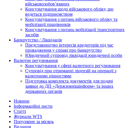
військовозобов’язаних
Консультування щодо військового обліку, що
ведеться підприємством
Консультування з питань військового обліку та
мобілізації працівників
Консультування з питань мобілізації транспортних
засобів
Банкрутство / Ліквідація
Представництво інтересів кредиторів під час
провадження у справі про банкрутство
Юридичний супровід ліквідації юридичної особи
Валютне регулювання
Консультування у сфері валютного регулювання
Супровід при отриманні ліцензій на операції з
валютними цінностями
Підготовка комплекта документів для подачі
заявки до ДП «Держзовнішінформ» та інших
державних органів
Новини
Інформаційні листи
Статті
Журнали WTS
Популярне за місяць
Видання