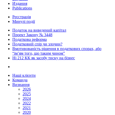
Издания
Publications
Реєстрація
Минулі події
Податок на виведений капітал
Проект Закону № 3448
Податкова реформа
Податковий спір чи злочин?
Вмотивованість рішення в податкових спорах, або
“ім’ям того, що таким чином”
Ні 212 КК як засобу тиску на бізнес
Наші клієнти
Команда
Визнання
2026
2025
2024
2022
2021
2020