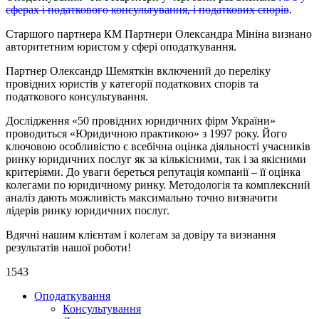
сферах і податкового консультування, і податкових спорів
.
Старшого партнера КМ Партнери Олександра Мініна визнано
авторитетним юристом у сфері оподаткування.
Партнер Олександр Шемяткін включений до переліку
провідних юристів у категорії податкових спорів та
податкового консультування.
Дослідження «50 провідних юридичних фірм України»
проводиться «Юридичною практикою» з 1997 року. Його
ключовою особливістю є всебічна оцінка діяльності учасників
ринку юридичних послуг як за кількісними, так і за якісними
критеріями. До уваги береться репутація компанії – її оцінка
колегами по юридичному ринку. Методологія та комплексний
аналіз дають можливість максимально точно визначити
лідерів ринку юридичних послуг.
Вдячні нашим клієнтам і колегам за довіру та визнання
результатів нашої роботи!
1543
Оподаткування
Консультування