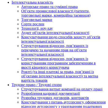
Інтелектуальна власність
Авторське право та суміжні права
Oб’єкти промислової власності (патенти,
торговельні марки, комерційна таємниця)
Торговельні марки
Сорти рослин
Технології, ноу-хау
Аудит об’єктів інтелектуальної власності
Консультування щодо способів захисту об’єктів
інтелектуальної власності
Структурування відносин, пов’язаних із
передачею та наданням прав на об’єкти
інтелектуальної власності
Структурування відносин, пов’язаних із
користуванням програмним забезпеченням в
якості кінцевого користувача
Роялті (та інші платежі за права, пов’язані із
об’єктами інтелектуальної власності) та митна
вартість товарів
Трудове право / Трудові спори
Cтруктурування витрат компанії на оплату праці
Розроблення кадрової документації
Розробка трудових договорів, контрактів
Консультування з питань аутсорсингу, оформлення
відносин аутсорсингу з урахуванням податкових