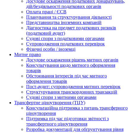
Досудове оскарження податкових донарахувань,
дій/бездіяльності податкових органів
Оплата праці / ЄСВ
Планування та структурування діяльності
Представництва іноземних компаній
Діагностика на предмет податкових ризиків
(податковий аудит)
Судові спори з податковими органами
Супроводження податкових перевірок
Фізичні особи / іноземці
Митне право
Досудове оскарження рішень митних органів
Консультування щодо митного оформлення
товарів
Обстоювання інтересів під час митного
оформлення товарів
Пост-аудит: супроводження митних перевірок
Структурування транскордонних транзакцій
Судові спори з митними органами
Трансфертне ціноутворення (ТЦУ)
Консультаційна підтримка з питань трансферного
ціноутворення
Підтримка під час підготовки звітності з
трансфертного ціноутворення
Розробка документації для обґрунтування рівня