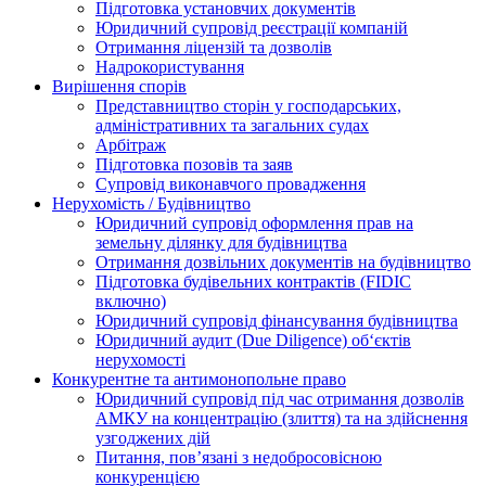
Підготовка установчих документів
Юридичний супровід реєстрації компаній
Отримання ліцензій та дозволів
Надрокористування
Вирішення спорів
Представництво сторін у господарських,
адміністративних та загальних судах
Арбітраж
Підготовка позовів та заяв
Супровід виконавчого провадження
Нерухомість / Будівництво
Юридичний супровід оформлення прав на
земельну ділянку для будівництва
Отримання дозвільних документів на будівництво
Підготовка будівельних контрактів (FIDIC
включно)
Юридичний супровід фінансування будівництва
Юридичний аудит (Due Diligence) об‘єктів
нерухомості
Конкурентне та антимонопольне право
Юридичний супровід під час отримання дозволів
АМКУ на концентрацію (злиття) та на здійснення
узгоджених дій
Питання, пов’язані з недобросовісною
конкуренцією