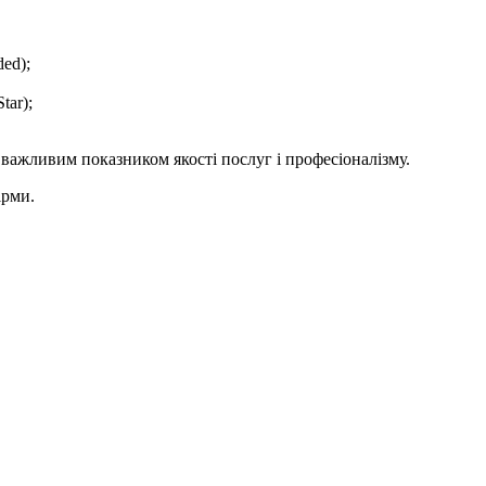
ed);
tar);
 важливим показником якості послуг і професіоналізму.
ірми.