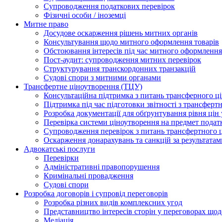
Супроводження податкових перевірок
Фізичні особи / іноземці
Митне право
Досудове оскарження рішень митних органів
Консультування щодо митного оформлення товарів
Обстоювання інтересів під час митного оформлення
Пост-аудит: супроводження митних перевірок
Структурування транскордонних транзакцій
Судові спори з митними органами
Трансфертне ціноутворення (ТЦУ)
Консультаційна підтримка з питань трансферного ц
Підтримка під час підготовки звітності з трансферт
Розробка документації для обґрунтування рівня цін
Перевірка системи ціноутворення на предмет подат
Супроводження перевірок з питань трансфертного 
Оскарження донарахувань та санкцій за результата
Адвокатські послуги
Перевірки
Адміністративні правопорушення
Кримінальні провадження
Судові спори
Розробка договорів і супровід переговорів
Розробка різних видів комплексних угод
Представництво інтересів сторін у переговорах щод
Медіація