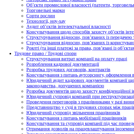
Oб’єкти промислової власності (патенти, торговель
Торговельні марки
Сорти рослин
Технології, ноу-хау
Аудит об’єктів інтелектуальної власності
Консультування щодо способів захисту об’єктів інте
Структурування відносин, пов’язаних із передачею т
Структурування відносин, пов’язаних із користуван
Роялті (та інші платежі за права, пов’язані із об’єкт
Трудове право / Трудові спори
Cтруктурування витрат компанії на оплату праці
Розроблення кадрової документації
Розробка трудових договорів, контрактів
Консультування з питань аутсорсингу, оформлення 
Юридичний аудит кадрових документів компанії щод
законодавства, допущених компанією
Розробка документів щодо захисту конфіденційної 
Юридичний супровід компаній при реструктуризації
Проведення переговорів з працівниками у разі вин
Представництво у суді в трудових спорах між прац
Юридичний супровід звільнення працівників
Консультування з питань мобілізації працівників
Консультування та супровід компанії під час прове
Отримання дозволів на працевлаштування іноземни