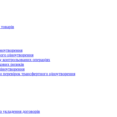
 товарів
іноутворення
ного ціноутворення
 у контрольованих операціях
кових ризиків
ціноутворення
ми перевірок трансфертного ціноутворення
о укладення договорів