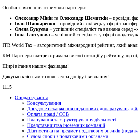
Особисті визнання отримали партнери:
Олександр Мінін
та
Олександр Шемяткін
– провідні фа
Іван Шинкаренко
– провідний фахівець у сфері трансфер
Олена Букуєва
– успішний спеціаліст та визнана серед «ж
Інна Таптунова
– успішний спеціаліст у сфері оподаткуван
ITR World Tax – авторитетний міжнародний рейтинг, який аналіз
КМ Партнери вкотре отримала високі позиції у рейтингу, що пі
Щирі вітання нашим фахівцям!
Дякуємо клієнтам та колегам за довіру і визнання!
1115
Оподаткування
Консультування
Досудове оскарження податкових донарахувань, дій/
Оплата праці / ЄСВ
Планування та структурування діяльності
Представництва іноземних компаній
Діагностика на предмет податкових ризиків (податк
Судові спори з податковими органами