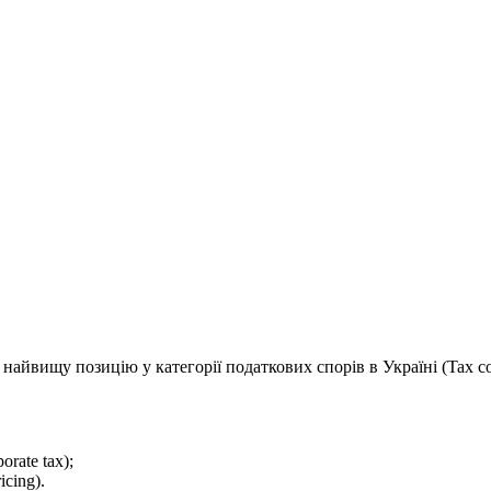
найвищу позицію у категорії податкових спорів в Україні (Tax c
orate tax);
icing).