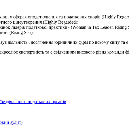
хівці у сферах оподаткування та податкових спорів (Highly Regard
тного ціноутворення (Highly Regarded);
інок-лідерів податкової практики» (Woman in Tax Leader, Rising S
ня (Rising Star).
ує діяльність і досягнення юридичних фірм по всьому світу та є
дкреслює експертність та є свідченням високого рівня команди ф
бездіяльності податкових органів
овий аудит)