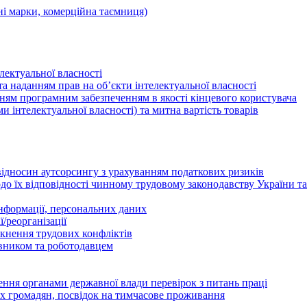
ні марки, комерційна таємниця)
лектуальної власності
а наданням прав на об’єкти інтелектуальної власності
ням програмним забезпеченням в якості кінцевого користувача
ами інтелектуальної власності) та митна вартість товарів
відносин аутсорсингу з урахуванням податкових ризиків
о їх відповідності чинному трудовому законодавству України т
інформації, персональних даних
/реорганізації
икнення трудових конфліктів
івником та роботодавцем
дення органами державної влади перевірок з питань праці
х громадян, посвідок на тимчасове проживання