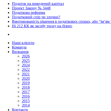
Податок на виведений капітал
Проект Закону № 3448
Податкова реформа
Податковий спір чи злочин?
Вмотивованість рішення в податкових спорах, або “ім’ям
Ні 212 КК як засобу тиску на бізнес
Наші клієнти
Команда
Визнання
2026
2025
2024
2022
2021
2020
2019
2018
2017
2016
2015
2014
Контакти