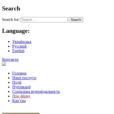
Search
Search for:
Language:
Українська
Русский
English
Контакти
Головна
Наші послуги
Події
Публікації
Соціальна відповідальність
Про фiрму
Кар’єра