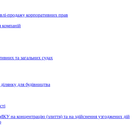
півлі-продажу корпоративних прав
я компаній
тивних та загальних судах
ділянку для будівництва
сті
КУ на концентрацію (злиття) та на здійснення узгоджених дій
ю