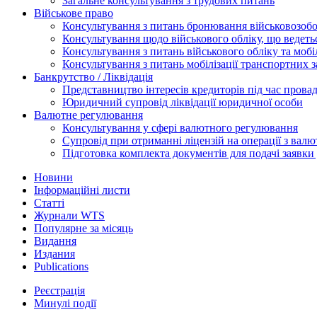
Загальне консультування з трудових питань
Військове право
Консультування з питань бронювання військовозобо
Консультування щодо військового обліку, що ведет
Консультування з питань військового обліку та мобіл
Консультування з питань мобілізації транспортних з
Банкрутство / Ліквідація
Представництво інтересів кредиторів під час прова
Юридичний супровід ліквідації юридичної особи
Валютне регулювання
Консультування у сфері валютного регулювання
Супровід при отриманні ліцензій на операції з ва
Підготовка комплекта документів для подачі заявк
Новини
Інформаційні листи
Статті
Журнали WTS
Популярне за місяць
Видання
Издания
Publications
Реєстрація
Минулі події