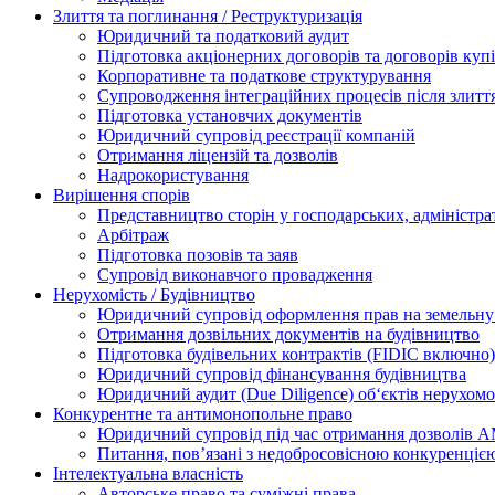
Злиття та поглинання / Реструктуризація
Юридичний та податковий аудит
Підготовка акціонерних договорів та договорів ку
Корпоративне та податкове структурування
Супроводження інтеграційних процесів після злитт
Підготовка установчих документів
Юридичний супровід реєстрації компаній
Отримання ліцензій та дозволів
Надрокористування
Вирішення спорів
Представництво сторін у господарських, адміністра
Арбітраж
Підготовка позовів та заяв
Супровід виконавчого провадження
Нерухомість / Будівництво
Юридичний супровід оформлення прав на земельну 
Отримання дозвільних документів на будівництво
Підготовка будівельних контрактів (FIDIC включно)
Юридичний супровід фінансування будівництва
Юридичний аудит (Due Diligence) об‘єктів нерухомо
Конкурентне та антимонопольне право
Юридичний супровід під час отримання дозволів АМ
Питання, пов’язані з недобросовісною конкуренціє
Інтелектуальна власність
Авторське право та суміжні права