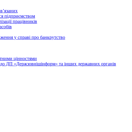
в’язаних
ься підприємством
ізації працівників
асобів
дження у справі про банкрутство
лютними цінностями
и до ДП «Держзовнішінформ» та інших державних органів