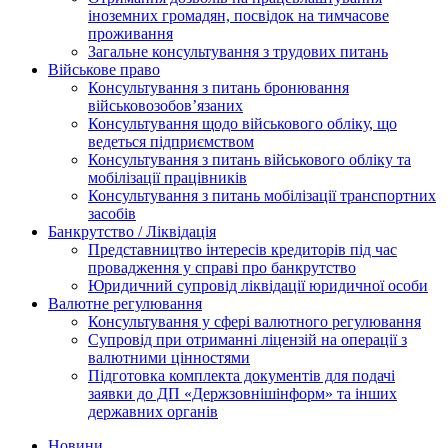
іноземних громадян, посвідок на тимчасове
проживання
Загальне консультування з трудових питань
Військове право
Консультування з питань бронювання
військовозобов’язаних
Консультування щодо військового обліку, що
ведеться підприємством
Консультування з питань військового обліку та
мобілізації працівників
Консультування з питань мобілізації транспортних
засобів
Банкрутство / Ліквідація
Представництво інтересів кредиторів під час
провадження у справі про банкрутство
Юридичний супровід ліквідації юридичної особи
Валютне регулювання
Консультування у сфері валютного регулювання
Супровід при отриманні ліцензій на операції з
валютними цінностями
Підготовка комплекта документів для подачі
заявки до ДП «Держзовнішінформ» та інших
державних органів
Новини