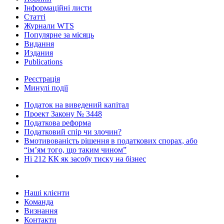
Інформаційні листи
Статті
Журнали WTS
Популярне за місяць
Видання
Издания
Publications
Реєстрація
Минулі події
Податок на виведений капітал
Проект Закону № 3448
Податкова реформа
Податковий спір чи злочин?
Вмотивованість рішення в податкових спорах, або
“ім’ям того, що таким чином”
Ні 212 КК як засобу тиску на бізнес
Наші клієнти
Команда
Визнання
Контакти