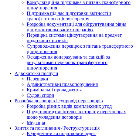
Консультаційна підтримка з питань трансферного
ціноутворення
Підтримка під час підготовки звітності з
трансфертного ціноутворення
Розробка документації для обґрунтування рівня
цін у контрольованих операціях
Перевірка системи ціноутворення на предмет
податкових ризиків
Супроводження перевірок з питань трансфертного
ціноутворення
Оскарження донарахувань та санкцій за
результатами перевірок трансфертного
ціноутворення
Адвокатські послуги
Перевірки
Адміністративні правопорушення
Кримінальні провадження
Судові спори
Розробка договорів і супровід переговорів
Розробка різних видів комплексних угод
Представництво інтересів сторін у переговорах
щодо укладення договорів
Медіація
Злиття та поглинання / Реструктуризація
Юридичний та податковий аудит