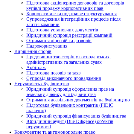
Підготовка акціонерних договорів та договорів
купівлі-продажу корпоративних прав
Корпоративне та податкове структурування
Супроводження інтеграційних процесів після
злиття компаній
Підготовка установчих документів
Юридичний супровід реєстрації компаній
Отримання ліцензій та дозволів
Надрокористування
Вирішення спорів
Представництво сторін у господарських,
адміністративних та загальних судах
Арбітраж
Підготовка позовів та заяв
Супровід виконавчого провадження
Нерухомість / Будівництво
Юридичний супровід оформлення прав на
земельну ділянку для будівництва
Отримання дозвільних документів на будівництво
Підготовка будівельних контрактів (FIDIC
включно)
Юридичний супровід фінансування будівництва
Юридичний аудит (Due Diligence) об‘єктів
нерухомості
Конкурентне та антимонопольне право