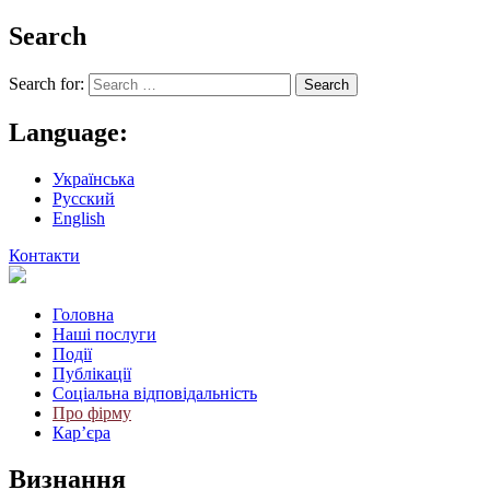
Search
Search for:
Language:
Українська
Русский
English
Контакти
Головна
Наші послуги
Події
Публікації
Соціальна відповідальність
Про фiрму
Кар’єра
Визнання