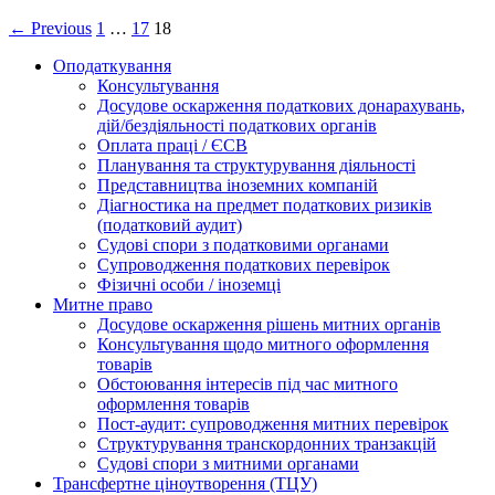
← Previous
1
…
17
18
Оподаткування
Консультування
Досудове оскарження податкових донарахувань,
дій/бездіяльності податкових органів
Оплата праці / ЄСВ
Планування та структурування діяльності
Представництва іноземних компаній
Діагностика на предмет податкових ризиків
(податковий аудит)
Судові спори з податковими органами
Супроводження податкових перевірок
Фізичні особи / іноземці
Митне право
Досудове оскарження рішень митних органів
Консультування щодо митного оформлення
товарів
Обстоювання інтересів під час митного
оформлення товарів
Пост-аудит: супроводження митних перевірок
Структурування транскордонних транзакцій
Судові спори з митними органами
Трансфертне ціноутворення (ТЦУ)