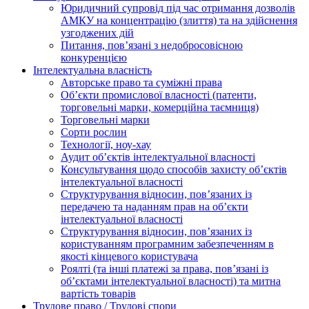
Юридичний супровід під час отримання дозволів
АМКУ на концентрацію (злиття) та на здійснення
узгоджених дій
Питання, пов’язані з недобросовісною
конкуренцією
Інтелектуальна власність
Авторське право та суміжні права
Oб’єкти промислової власності (патенти,
торговельні марки, комерційна таємниця)
Торговельні марки
Сорти рослин
Технології, ноу-хау
Аудит об’єктів інтелектуальної власності
Консультування щодо способів захисту об’єктів
інтелектуальної власності
Структурування відносин, пов’язаних із
передачею та наданням прав на об’єкти
інтелектуальної власності
Структурування відносин, пов’язаних із
користуванням програмним забезпеченням в
якості кінцевого користувача
Роялті (та інші платежі за права, пов’язані із
об’єктами інтелектуальної власності) та митна
вартість товарів
Трудове право / Трудові спори