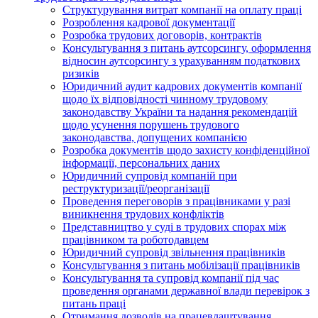
Cтруктурування витрат компанії на оплату праці
Розроблення кадрової документації
Розробка трудових договорів, контрактів
Консультування з питань аутсорсингу, оформлення
відносин аутсорсингу з урахуванням податкових
ризиків
Юридичний аудит кадрових документів компанії
щодо їх відповідності чинному трудовому
законодавству України та надання рекомендацій
щодо усунення порушень трудового
законодавства, допущених компанією
Розробка документів щодо захисту конфіденційної
інформації, персональних даних
Юридичний супровід компаній при
реструктуризації/реорганізації
Проведення переговорів з працівниками у разі
виникнення трудових конфліктів
Представництво у суді в трудових спорах між
працівником та роботодавцем
Юридичний супровід звільнення працівників
Консультування з питань мобілізації працівників
Консультування та супровід компанії під час
проведення органами державної влади перевірок з
питань праці
Отримання дозволів на працевлаштування