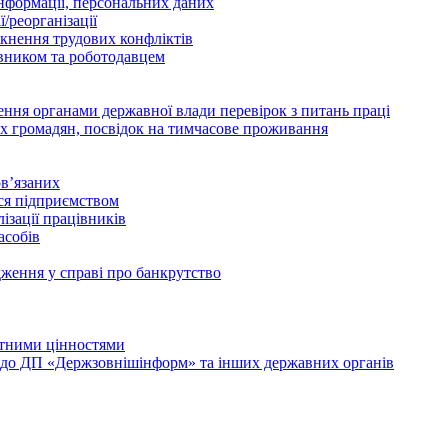
інформації, персональних даних
/реорганізації
икнення трудових конфліктів
івником та роботодавцем
дення органами державної влади перевірок з питань праці
х громадян, посвідок на тимчасове проживання
в’язаних
ься підприємством
ізації працівників
асобів
дження у справі про банкрутство
лютними цінностями
и до ДП «Держзовнішінформ» та інших державних органів