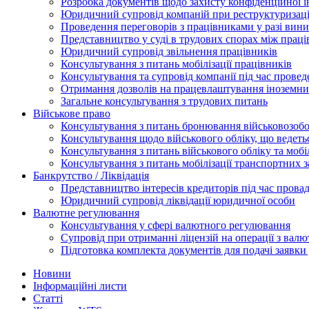
Розробка документів щодо захисту конфіденційної 
Юридичний супровід компаній при реструктуризації
Проведення переговорів з працівниками у разі вин
Представництво у суді в трудових спорах між прац
Юридичний супровід звільнення працівників
Консультування з питань мобілізації працівників
Консультування та супровід компанії під час прове
Отримання дозволів на працевлаштування іноземни
Загальне консультування з трудових питань
Військове право
Консультування з питань бронювання військовозобо
Консультування щодо військового обліку, що ведет
Консультування з питань військового обліку та мобіл
Консультування з питань мобілізації транспортних з
Банкрутство / Ліквідація
Представництво інтересів кредиторів під час прова
Юридичний супровід ліквідації юридичної особи
Валютне регулювання
Консультування у сфері валютного регулювання
Супровід при отриманні ліцензій на операції з ва
Підготовка комплекта документів для подачі заявк
Новини
Інформаційні листи
Статті