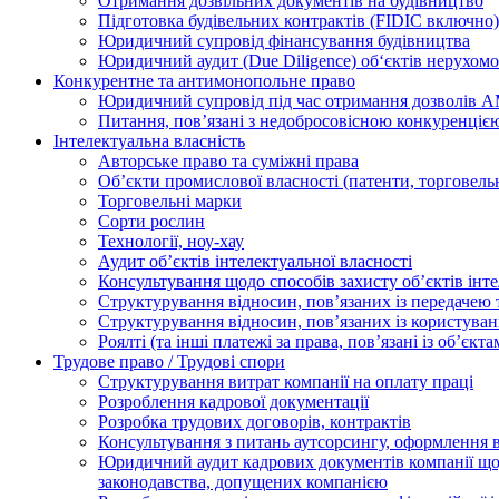
Отримання дозвільних документів на будівництво
Підготовка будівельних контрактів (FIDIC включно)
Юридичний супровід фінансування будівництва
Юридичний аудит (Due Diligence) об‘єктів нерухомо
Конкурентне та антимонопольне право
Юридичний супровід під час отримання дозволів АМ
Питання, пов’язані з недобросовісною конкуренціє
Інтелектуальна власність
Авторське право та суміжні права
Oб’єкти промислової власності (патенти, торговель
Торговельні марки
Сорти рослин
Технології, ноу-хау
Аудит об’єктів інтелектуальної власності
Консультування щодо способів захисту об’єктів інте
Структурування відносин, пов’язаних із передачею т
Структурування відносин, пов’язаних із користуван
Роялті (та інші платежі за права, пов’язані із об’єкт
Трудове право / Трудові спори
Cтруктурування витрат компанії на оплату праці
Розроблення кадрової документації
Розробка трудових договорів, контрактів
Консультування з питань аутсорсингу, оформлення 
Юридичний аудит кадрових документів компанії щод
законодавства, допущених компанією