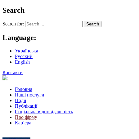
Search
Search for:
Language:
Українська
Русский
English
Контакти
Головна
Наші послуги
Події
Публікації
Соціальна відповідальність
Про фiрму
Кар’єра