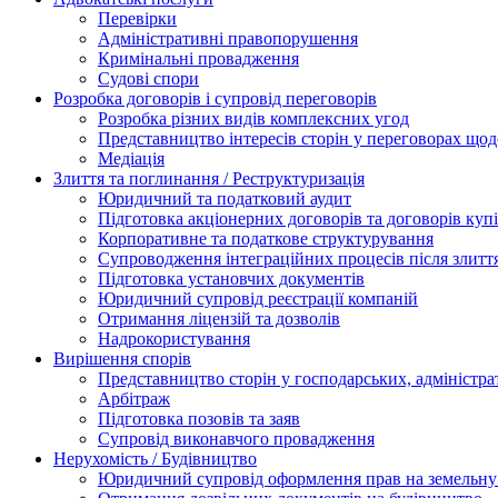
Перевірки
Адміністративні правопорушення
Кримінальні провадження
Судові спори
Розробка договорів і супровід переговорів
Розробка різних видів комплексних угод
Представництво інтересів сторін у переговорах щод
Медіація
Злиття та поглинання / Реструктуризація
Юридичний та податковий аудит
Підготовка акціонерних договорів та договорів ку
Корпоративне та податкове структурування
Супроводження інтеграційних процесів після злитт
Підготовка установчих документів
Юридичний супровід реєстрації компаній
Отримання ліцензій та дозволів
Надрокористування
Вирішення спорів
Представництво сторін у господарських, адміністра
Арбітраж
Підготовка позовів та заяв
Супровід виконавчого провадження
Нерухомість / Будівництво
Юридичний супровід оформлення прав на земельну 