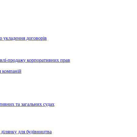
о укладення договорів
півлі-продажу корпоративних прав
я компаній
тивних та загальних судах
ділянку для будівництва