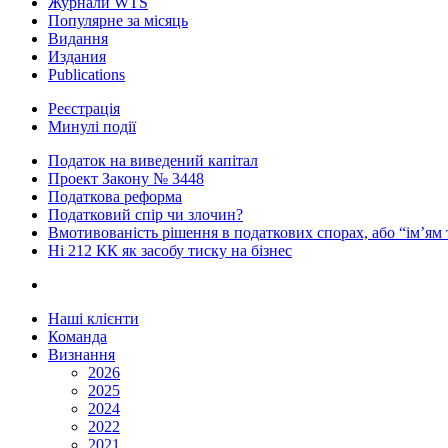
Журнали WTS
Популярне за місяць
Видання
Издания
Publications
Реєстрація
Минулі події
Податок на виведений капітал
Проект Закону № 3448
Податкова реформа
Податковий спір чи злочин?
Вмотивованість рішення в податкових спорах, або “ім’ям
Ні 212 КК як засобу тиску на бізнес
Наші клієнти
Команда
Визнання
2026
2025
2024
2022
2021