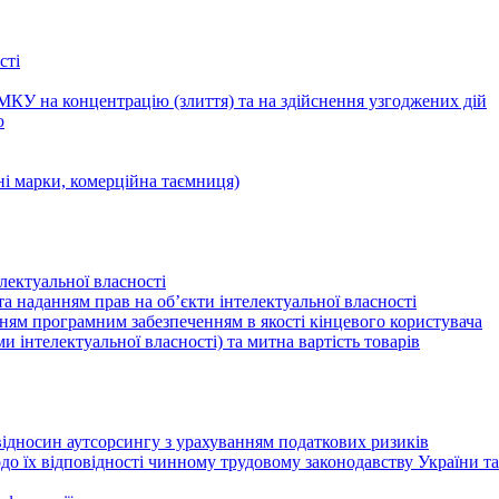
сті
КУ на концентрацію (злиття) та на здійснення узгоджених дій
ю
ні марки, комерційна таємниця)
лектуальної власності
а наданням прав на об’єкти інтелектуальної власності
ням програмним забезпеченням в якості кінцевого користувача
ами інтелектуальної власності) та митна вартість товарів
відносин аутсорсингу з урахуванням податкових ризиків
о їх відповідності чинному трудовому законодавству України т