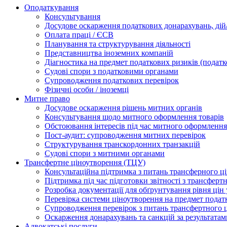
Оподаткування
Консультування
Досудове оскарження податкових донарахувань, дій/
Оплата праці / ЄСВ
Планування та структурування діяльності
Представництва іноземних компаній
Діагностика на предмет податкових ризиків (податк
Судові спори з податковими органами
Супроводження податкових перевірок
Фізичні особи / іноземці
Митне право
Досудове оскарження рішень митних органів
Консультування щодо митного оформлення товарів
Обстоювання інтересів під час митного оформлення
Пост-аудит: супроводження митних перевірок
Структурування транскордонних транзакцій
Судові спори з митними органами
Трансфертне ціноутворення (ТЦУ)
Консультаційна підтримка з питань трансферного ц
Підтримка під час підготовки звітності з трансферт
Розробка документації для обґрунтування рівня цін
Перевірка системи ціноутворення на предмет подат
Супроводження перевірок з питань трансфертного 
Оскарження донарахувань та санкцій за результата
Адвокатські послуги