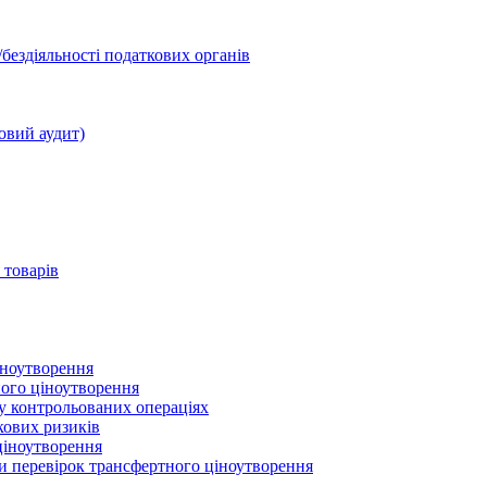
бездіяльності податкових органів
овий аудит)
 товарів
іноутворення
ного ціноутворення
 у контрольованих операціях
кових ризиків
ціноутворення
ми перевірок трансфертного ціноутворення