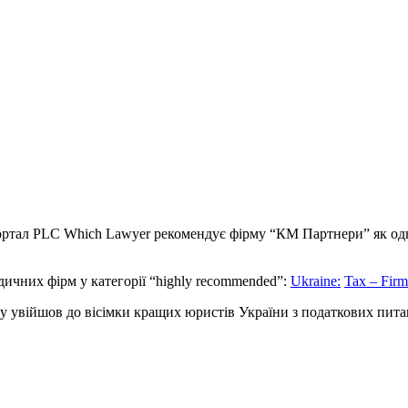
ртал PLC Which Lawyer рекомендує фірму “КМ Партнери” як одну
чних фірм у категорії “highly recommended”:
Ukraine:
Tax – Fir
у увійшов до вісімки кращих юристів України з податкових пита