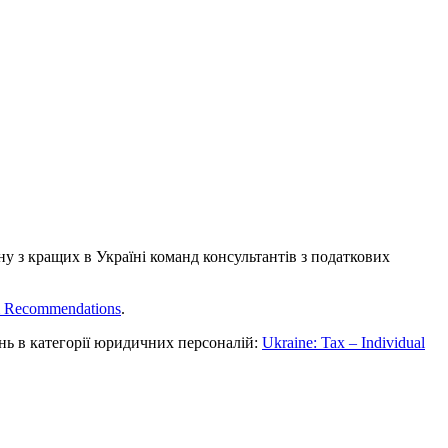
 з кращих в Україні команд консультантів з податкових
m Recommendations
.
нь в категорії юридичних персоналій:
Ukraine:
Tax – Іndividual