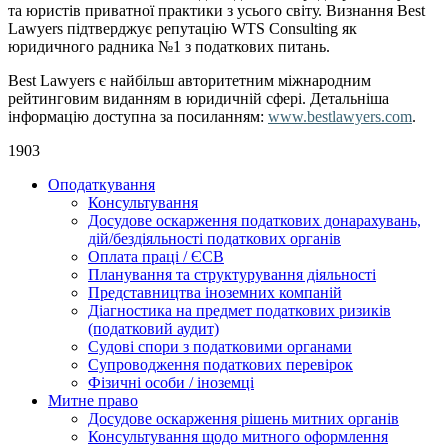
та юристів приватної практики з усього світу. Визнання Best
Lawyers підтверджує репутацію WTS Consulting як
юридичного радника №1 з податкових питань.
Best Lawyers є найбільш авторитетним міжнародним
рейтинговим виданням в юридичній сфері. Детальніша
інформацію доступна за посиланням:
www.bestlawyers.com
.
1903
Оподаткування
Консультування
Досудове оскарження податкових донарахувань,
дій/бездіяльності податкових органів
Оплата праці / ЄСВ
Планування та структурування діяльності
Представництва іноземних компаній
Діагностика на предмет податкових ризиків
(податковий аудит)
Судові спори з податковими органами
Супроводження податкових перевірок
Фізичні особи / іноземці
Митне право
Досудове оскарження рішень митних органів
Консультування щодо митного оформлення