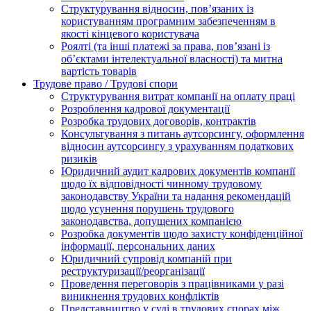
Структурування відносин, пов’язаних із
користуванням програмним забезпеченням в
якості кінцевого користувача
Роялті (та інші платежі за права, пов’язані із
об’єктами інтелектуальної власності) та митна
вартість товарів
Трудове право / Трудові спори
Cтруктурування витрат компанії на оплату праці
Розроблення кадрової документації
Розробка трудових договорів, контрактів
Консультування з питань аутсорсингу, оформлення
відносин аутсорсингу з урахуванням податкових
ризиків
Юридичний аудит кадрових документів компанії
щодо їх відповідності чинному трудовому
законодавству України та надання рекомендацій
щодо усунення порушень трудового
законодавства, допущених компанією
Розробка документів щодо захисту конфіденційної
інформації, персональних даних
Юридичний супровід компаній при
реструктуризації/реорганізації
Проведення переговорів з працівниками у разі
виникнення трудових конфліктів
Представництво у суді в трудових спорах між