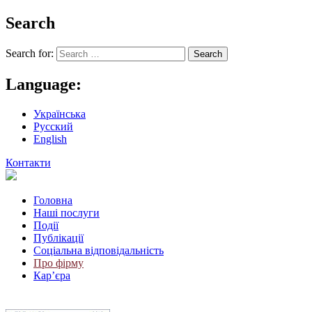
Search
Search for:
Language:
Українська
Русский
English
Контакти
Головна
Наші послуги
Події
Публікації
Соціальна відповідальність
Про фiрму
Кар’єра