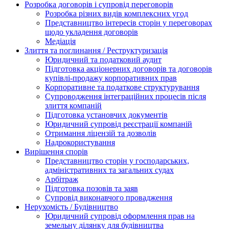
Розробка договорів і супровід переговорів
Розробка різних видів комплексних угод
Представництво інтересів сторін у переговорах
щодо укладення договорів
Медіація
Злиття та поглинання / Реструктуризація
Юридичний та податковий аудит
Підготовка акціонерних договорів та договорів
купівлі-продажу корпоративних прав
Корпоративне та податкове структурування
Супроводження інтеграційних процесів після
злиття компаній
Підготовка установчих документів
Юридичний супровід реєстрації компаній
Отримання ліцензій та дозволів
Надрокористування
Вирішення спорів
Представництво сторін у господарських,
адміністративних та загальних судах
Арбітраж
Підготовка позовів та заяв
Супровід виконавчого провадження
Нерухомість / Будівництво
Юридичний супровід оформлення прав на
земельну ділянку для будівництва