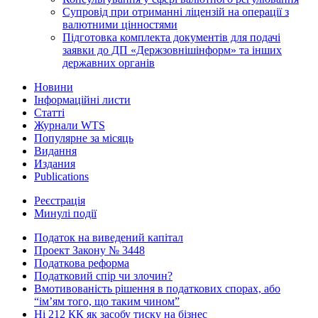
Супровід при отриманні ліцензій на операції з
валютними цінностями
Підготовка комплекта документів для подачі
заявки до ДП «Держзовнішінформ» та інших
державних органів
Новини
Інформаційні листи
Статті
Журнали WTS
Популярне за місяць
Видання
Издания
Publications
Реєстрація
Минулі події
Податок на виведений капітал
Проект Закону № 3448
Податкова реформа
Податковий спір чи злочин?
Вмотивованість рішення в податкових спорах, або
“ім’ям того, що таким чином”
Ні 212 КК як засобу тиску на бізнес