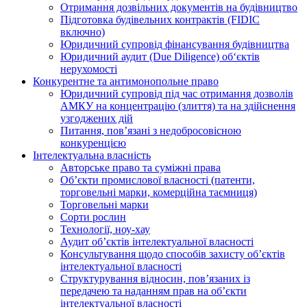
Отримання дозвільних документів на будівництво
Підготовка будівельних контрактів (FIDIC
включно)
Юридичний супровід фінансування будівництва
Юридичний аудит (Due Diligence) об‘єктів
нерухомості
Конкурентне та антимонопольне право
Юридичний супровід під час отримання дозволів
АМКУ на концентрацію (злиття) та на здійснення
узгоджених дій
Питання, пов’язані з недобросовісною
конкуренцією
Інтелектуальна власність
Авторське право та суміжні права
Oб’єкти промислової власності (патенти,
торговельні марки, комерційна таємниця)
Торговельні марки
Сорти рослин
Технології, ноу-хау
Аудит об’єктів інтелектуальної власності
Консультування щодо способів захисту об’єктів
інтелектуальної власності
Структурування відносин, пов’язаних із
передачею та наданням прав на об’єкти
інтелектуальної власності