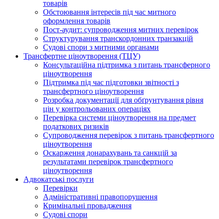
товарів
Обстоювання інтересів під час митного
оформлення товарів
Пост-аудит: супроводження митних перевірок
Структурування транскордонних транзакцій
Судові спори з митними органами
Трансфертне ціноутворення (ТЦУ)
Консультаційна підтримка з питань трансферного
ціноутворення
Підтримка під час підготовки звітності з
трансфертного ціноутворення
Розробка документації для обґрунтування рівня
цін у контрольованих операціях
Перевірка системи ціноутворення на предмет
податкових ризиків
Супроводження перевірок з питань трансфертного
ціноутворення
Оскарження донарахувань та санкцій за
результатами перевірок трансфертного
ціноутворення
Адвокатські послуги
Перевірки
Адміністративні правопорушення
Кримінальні провадження
Судові спори