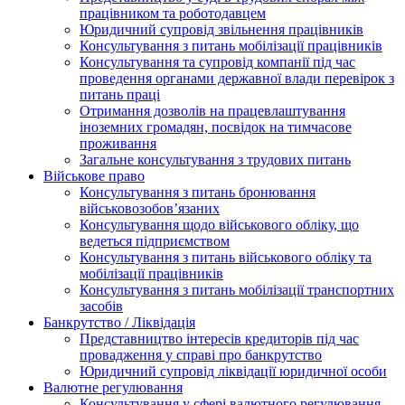
працівником та роботодавцем
Юридичний супровід звільнення працівників
Консультування з питань мобілізації працівників
Консультування та супровід компанії під час
проведення органами державної влади перевірок з
питань праці
Отримання дозволів на працевлаштування
іноземних громадян, посвідок на тимчасове
проживання
Загальне консультування з трудових питань
Військове право
Консультування з питань бронювання
військовозобов’язаних
Консультування щодо військового обліку, що
ведеться підприємством
Консультування з питань військового обліку та
мобілізації працівників
Консультування з питань мобілізації транспортних
засобів
Банкрутство / Ліквідація
Представництво інтересів кредиторів під час
провадження у справі про банкрутство
Юридичний супровід ліквідації юридичної особи
Валютне регулювання
Консультування у сфері валютного регулювання