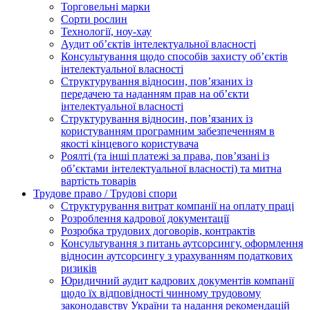
Торговельні марки
Сорти рослин
Технології, ноу-хау
Аудит об’єктів інтелектуальної власності
Консультування щодо способів захисту об’єктів
інтелектуальної власності
Структурування відносин, пов’язаних із
передачею та наданням прав на об’єкти
інтелектуальної власності
Структурування відносин, пов’язаних із
користуванням програмним забезпеченням в
якості кінцевого користувача
Роялті (та інші платежі за права, пов’язані із
об’єктами інтелектуальної власності) та митна
вартість товарів
Трудове право / Трудові спори
Cтруктурування витрат компанії на оплату праці
Розроблення кадрової документації
Розробка трудових договорів, контрактів
Консультування з питань аутсорсингу, оформлення
відносин аутсорсингу з урахуванням податкових
ризиків
Юридичний аудит кадрових документів компанії
щодо їх відповідності чинному трудовому
законодавству України та надання рекомендацій