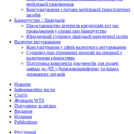
мобілізації працівників
Консультування з питань мобілізації транспортних
засобів
Банкрутство / Ліквідація
Представництво інтересів кредиторів під час
провадження у справі про банкрутство
Юридичний супровід ліквідації юридичної особи
Валютне регулювання
Консультування у сфері валютного регулювання
Супровід при отриманні ліцензій на операції з
валютними цінностями
Підготовка комплекта документів для подачі
заявки до ДП «Держзовнішінформ» та інших
державних органів
Новини
Інформаційні листи
Статті
Журнали WTS
Популярне за місяць
Видання
Издания
Publications
Реєстрація