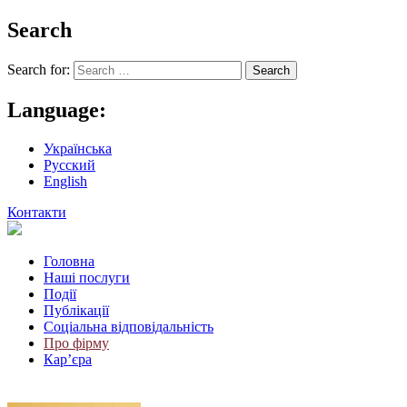
Search
Search for:
Language:
Українська
Русский
English
Контакти
Головна
Наші послуги
Події
Публікації
Соціальна відповідальність
Про фiрму
Кар’єра