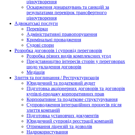
ціноутворення
Оскарження донарахувань та санкцій за
результатами перевірок трансфертного
ціноутворення
Адвокатські послуги
Перевірки
Адміністративні правопорушення
Кримінальні провадження
Судові спори
Розробка договорів і супровід переговорів
Розробка різних видів комплексних угод
Представництво інтересів сторін у переговорах
щодо укладення договорів
Медіація
Злиття та поглинання / Реструктуризація
Юридичний та податковий аудит
Підготовка акціонерних договорів та договорів
купівлі-продажу корпоративних прав
Корпоративне та податкове структурування
Супроводження інтеграційних процесів після
злиття компаній
Підготовка установчих документів
Юридичний супровід реєстрації компаній
Отримання ліцензій та дозволів
Надрокористування