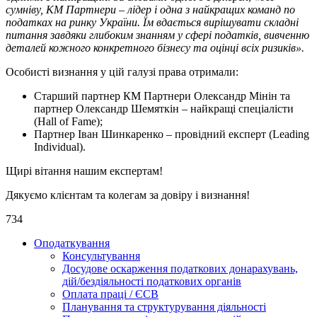
сумніву, КМ Партнери – лідер і одна з найкращих команд по
податках на ринку України. Їм вдається вирішувати складні
питання завдяки глибоким знанням у сфері податків, вивченню
деталей кожного конкретного бізнесу та оцінці всіх ризиків».
Особисті визнання у цій галузі права отримали:
Старший партнер КМ Партнери Олександр Мінін та
партнер Олександр Шемяткін – найкращі спеціалісти
(Hall of Fame);
Партнер Іван Шинкаренко – провідний експерт (Leading
Individual).
Щирі вітання нашим експертам!
Дякуємо клієнтам та колегам за довіру і визнання!
734
Оподаткування
Консультування
Досудове оскарження податкових донарахувань,
дій/бездіяльності податкових органів
Оплата праці / ЄСВ
Планування та структурування діяльності