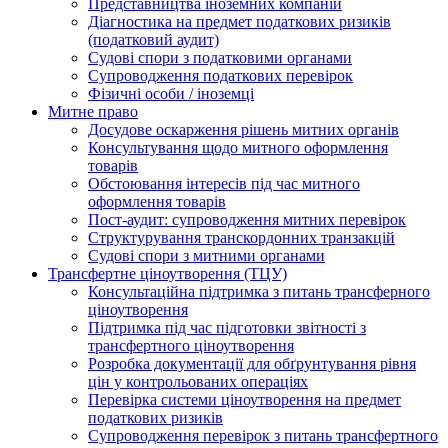
Представництва іноземних компаній
Діагностика на предмет податкових ризиків
(податковий аудит)
Судові спори з податковими органами
Супроводження податкових перевірок
Фізичні особи / іноземці
Митне право
Досудове оскарження рішень митних органів
Консультування щодо митного оформлення
товарів
Обстоювання інтересів під час митного
оформлення товарів
Пост-аудит: супроводження митних перевірок
Структурування транскордонних транзакцій
Судові спори з митними органами
Трансфертне ціноутворення (ТЦУ)
Консультаційна підтримка з питань трансферного
ціноутворення
Підтримка під час підготовки звітності з
трансфертного ціноутворення
Розробка документації для обґрунтування рівня
цін у контрольованих операціях
Перевірка системи ціноутворення на предмет
податкових ризиків
Супроводження перевірок з питань трансфертного