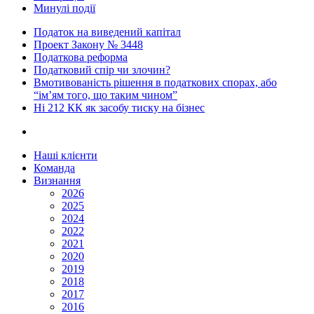
Минулі події
Податок на виведений капітал
Проект Закону № 3448
Податкова реформа
Податковий спір чи злочин?
Вмотивованість рішення в податкових спорах, або
“ім’ям того, що таким чином”
Ні 212 КК як засобу тиску на бізнес
Наші клієнти
Команда
Визнання
2026
2025
2024
2022
2021
2020
2019
2018
2017
2016