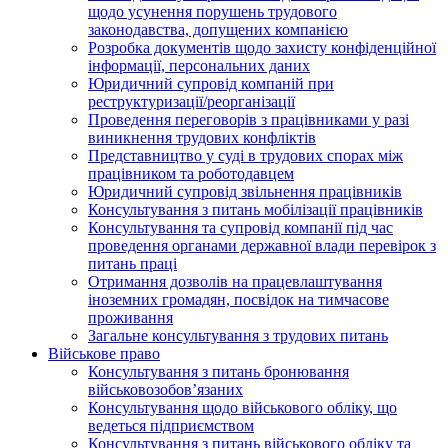
щодо усунення порушень трудового
законодавства, допущених компанією
Розробка документів щодо захисту конфіденційної
інформації, персональних даних
Юридичний супровід компаній при
реструктуризації/реорганізації
Проведення переговорів з працівниками у разі
виникнення трудових конфліктів
Представництво у суді в трудових спорах між
працівником та роботодавцем
Юридичний супровід звільнення працівників
Консультування з питань мобілізації працівників
Консультування та супровід компанії під час
проведення органами державної влади перевірок з
питань праці
Отримання дозволів на працевлаштування
іноземних громадян, посвідок на тимчасове
проживання
Загальне консультування з трудових питань
Військове право
Консультування з питань бронювання
військовозобов’язаних
Консультування щодо військового обліку, що
ведеться підприємством
Консультування з питань військового обліку та