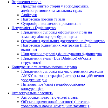
Вирішення спорів
Представництво сторін у господарських,
адміністративних та загальних судах
Арбітраж
Підготовка позовів та заяв
Супровід виконавчого провадження
Нерухомість / Будівництво
Юридичний супровід оформлення прав на
земельну ділянку для будівництва
Отримання дозвільних документів на будівництво
Підготовка будівельних контрактів (FIDIC
включно)
Юридичний супровід фінансування будівництва
Юридичний аудит (Due Diligence) об‘єктів
нерухомості
Конкурентне та антимонопольне право
Юридичний супровід під час отримання дозволів
АМКУ на концентрацію (злиття) та на здійснення
узгоджених дій
Питання, пов’язані з недобросовісною
конкуренцією
Інтелектуальна власність
Авторське право та суміжні права
Oб’єкти промислової власності (патенти,
торговельні марки, комерційна таємниця)