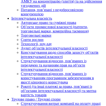
АМКУ на концентрацію (злиття) та на здійснення
узгоджених дій
Питання, пов’язані з недобросовісною
конкуренцією
Інтелектуальна власність
Авторське право та суміжні права
Oб’єкти промислової власності (патенти,
торговельні марки, комерційна таємниця)
Торговельні марки
Сорти рослин
Технології, ноу-хау
Аудит об’єктів інтелектуальної власності
Консультування щодо способів захисту об’єктів
інтелектуальної власності
Структурування відносин, пов’язаних із
передачею та наданням прав на об’єкти
інтелектуальної власності
Структурування відносин, пов’язаних із
користуванням програмним забезпеченням в
якості кінцевого користувача
Роялті (та інші платежі за права, пов’язані із
об’єктами інтелектуальної власності) та митна
вартість товарів
Трудове право / Трудові спори
Cтруктурування витрат компанії на оплату праці