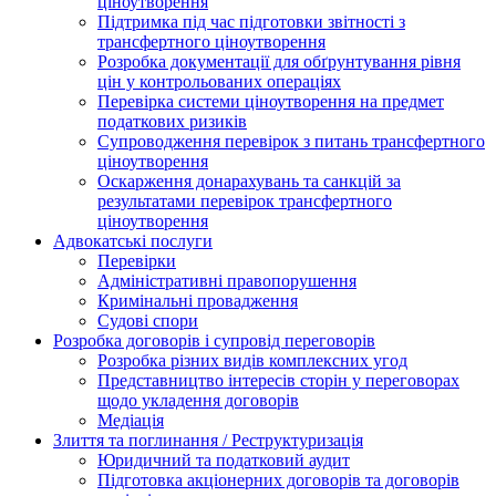
ціноутворення
Підтримка під час підготовки звітності з
трансфертного ціноутворення
Розробка документації для обґрунтування рівня
цін у контрольованих операціях
Перевірка системи ціноутворення на предмет
податкових ризиків
Супроводження перевірок з питань трансфертного
ціноутворення
Оскарження донарахувань та санкцій за
результатами перевірок трансфертного
ціноутворення
Адвокатські послуги
Перевірки
Адміністративні правопорушення
Кримінальні провадження
Судові спори
Розробка договорів і супровід переговорів
Розробка різних видів комплексних угод
Представництво інтересів сторін у переговорах
щодо укладення договорів
Медіація
Злиття та поглинання / Реструктуризація
Юридичний та податковий аудит
Підготовка акціонерних договорів та договорів