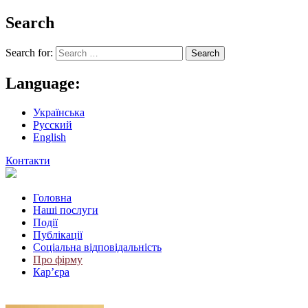
Search
Search for:
Language:
Українська
Русский
English
Контакти
Головна
Наші послуги
Події
Публікації
Соціальна відповідальність
Про фiрму
Кар’єра