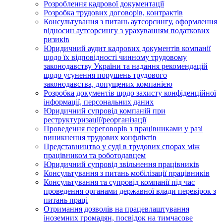
Розроблення кадрової документації
Розробка трудових договорів, контрактів
Консультування з питань аутсорсингу, оформлення
відносин аутсорсингу з урахуванням податкових
ризиків
Юридичний аудит кадрових документів компанії
щодо їх відповідності чинному трудовому
законодавству України та надання рекомендацій
щодо усунення порушень трудового
законодавства, допущених компанією
Розробка документів щодо захисту конфіденційної
інформації, персональних даних
Юридичний супровід компаній при
реструктуризації/реорганізації
Проведення переговорів з працівниками у разі
виникнення трудових конфліктів
Представництво у суді в трудових спорах між
працівником та роботодавцем
Юридичний супровід звільнення працівників
Консультування з питань мобілізації працівників
Консультування та супровід компанії під час
проведення органами державної влади перевірок з
питань праці
Отримання дозволів на працевлаштування
іноземних громадян, посвідок на тимчасове