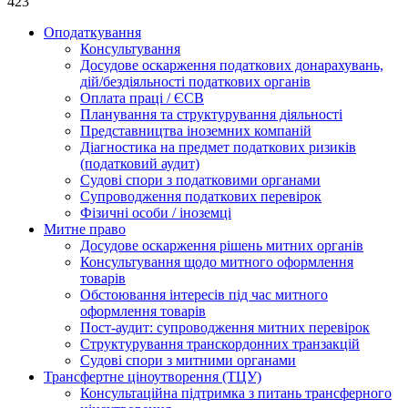
423
Оподаткування
Консультування
Досудове оскарження податкових донарахувань,
дій/бездіяльності податкових органів
Оплата праці / ЄСВ
Планування та структурування діяльності
Представництва іноземних компаній
Діагностика на предмет податкових ризиків
(податковий аудит)
Судові спори з податковими органами
Супроводження податкових перевірок
Фізичні особи / іноземці
Митне право
Досудове оскарження рішень митних органів
Консультування щодо митного оформлення
товарів
Обстоювання інтересів під час митного
оформлення товарів
Пост-аудит: супроводження митних перевірок
Структурування транскордонних транзакцій
Судові спори з митними органами
Трансфертне ціноутворення (ТЦУ)
Консультаційна підтримка з питань трансферного