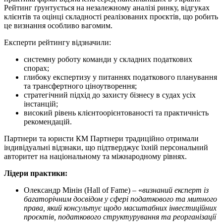
Рейтинг ґрунтується на незалежному аналізі ринку, відгуках
клієнтів та оцінці складності реалізованих проєктів, що робить
це визнання особливо вагомим.
Експерти рейтингу відзначили:
системну роботу команди у складних податкових
спорах;
глибоку експертизу у питаннях податкового планування
та трансфертного ціноутворення;
стратегічний підхід до захисту бізнесу в судах усіх
інстанцій;
високий рівень клієнтоорієнтованості та практичність
рекомендацій.
Партнери та юристи КМ Партнери традиційно отримали
індивідуальні відзнаки, що підтверджує їхній персональний
авторитет на національному та міжнародному рівнях.
Лідери практики:
Олександр Мінін (Hall of Fame) – «
визнаний експерт із
багаторічним досвідом у сфері податкового та митного
права, який консультує щодо масштабних інвестиційних
проєктів, податкового структурування та реорганізації