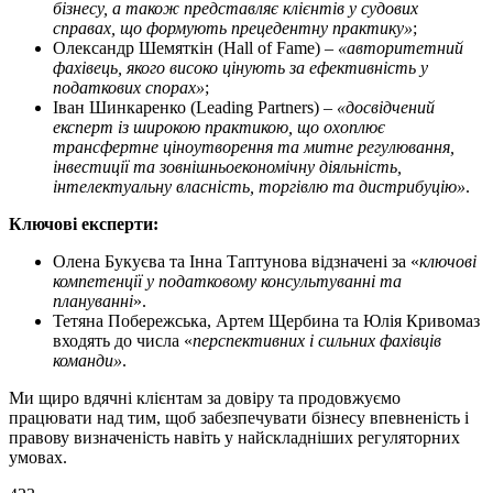
бізнесу, а також представляє клієнтів у судових
справах, що формують прецедентну практику»
;
Олександр Шемяткін (Hall of Fame) –
«авторитетний
фахівець, якого високо цінують за ефективність у
податкових спорах»
;
Іван Шинкаренко (Leading Partners) –
«досвідчений
експерт із широкою практикою, що охоплює
трансфертне ціноутворення та митне регулювання,
інвестиції та зовнішньоекономічну діяльність,
інтелектуальну власність, торгівлю та дистрибуцію»
.
Ключові експерти:
Олена Букуєва та Інна Таптунова відзначені за «
ключові
компетенції у податковому консультуванні та
плануванні
».
Тетяна Побережська, Артем Щербина та Юлія Кривомаз
входять до числа «
перспективних і сильних фахівців
команди»
.
Ми щиро вдячні клієнтам за довіру та продовжуємо
працювати над тим, щоб забезпечувати бізнесу впевненість і
правову визначеність навіть у найскладніших регуляторних
умовах.