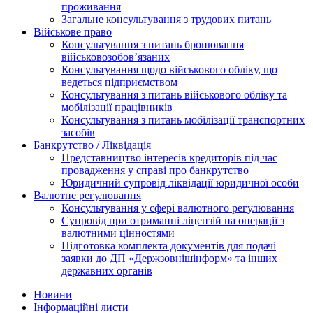
проживання
Загальне консультування з трудових питань
Військове право
Консультування з питань бронювання
військовозобов’язаних
Консультування щодо військового обліку, що
ведеться підприємством
Консультування з питань військового обліку та
мобілізації працівників
Консультування з питань мобілізації транспортних
засобів
Банкрутство / Ліквідація
Представництво інтересів кредиторів під час
провадження у справі про банкрутство
Юридичний супровід ліквідації юридичної особи
Валютне регулювання
Консультування у сфері валютного регулювання
Супровід при отриманні ліцензій на операції з
валютними цінностями
Підготовка комплекта документів для подачі
заявки до ДП «Держзовнішінформ» та інших
державних органів
Новини
Інформаційні листи