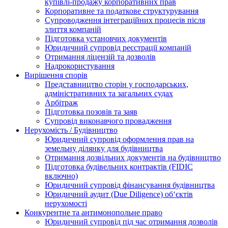
купівлі-продажу корпоративних прав
Корпоративне та податкове структурування
Супроводження інтеграційних процесів після
злиття компаній
Підготовка установчих документів
Юридичний супровід реєстрації компаній
Отримання ліцензій та дозволів
Надрокористування
Вирішення спорів
Представництво сторін у господарських,
адміністративних та загальних судах
Арбітраж
Підготовка позовів та заяв
Супровід виконавчого провадження
Нерухомість / Будівництво
Юридичний супровід оформлення прав на
земельну ділянку для будівництва
Отримання дозвільних документів на будівництво
Підготовка будівельних контрактів (FIDIC
включно)
Юридичний супровід фінансування будівництва
Юридичний аудит (Due Diligence) об‘єктів
нерухомості
Конкурентне та антимонопольне право
Юридичний супровід під час отримання дозволів