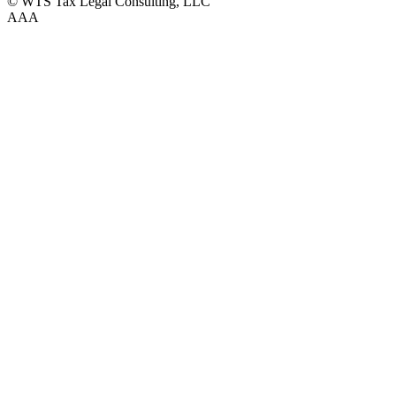
© WTS Tax Legal Consulting, LLC
A
A
A