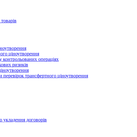
 товарів
іноутворення
ного ціноутворення
 у контрольованих операціях
кових ризиків
ціноутворення
ми перевірок трансфертного ціноутворення
о укладення договорів