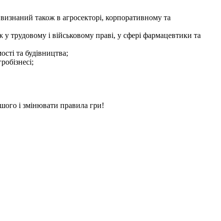
;
визнаний також в агросекторі, корпоративному та
ж у трудовому і військовому праві, у сфері фармацевтики та
ості та будівництва;
робізнесі;
ьшого і змінювати правила гри!