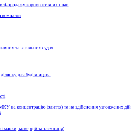
півлі-продажу корпоративних прав
я компаній
тивних та загальних судах
ділянку для будівництва
сті
КУ на концентрацію (злиття) та на здійснення узгоджених дій
ю
ні марки, комерційна таємниця)