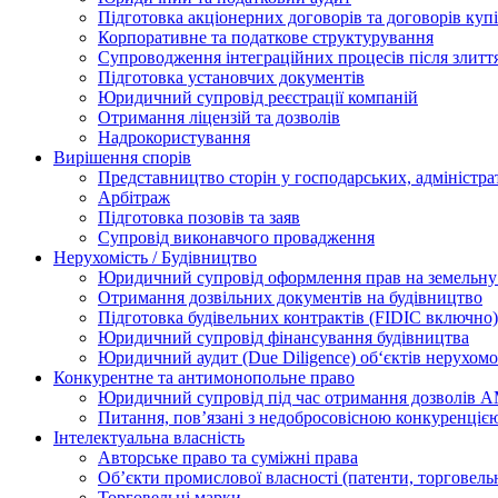
Підготовка акціонерних договорів та договорів ку
Корпоративне та податкове структурування
Супроводження інтеграційних процесів після злитт
Підготовка установчих документів
Юридичний супровід реєстрації компаній
Отримання ліцензій та дозволів
Надрокористування
Вирішення спорів
Представництво сторін у господарських, адміністра
Арбітраж
Підготовка позовів та заяв
Супровід виконавчого провадження
Нерухомість / Будівництво
Юридичний супровід оформлення прав на земельну 
Отримання дозвільних документів на будівництво
Підготовка будівельних контрактів (FIDIC включно)
Юридичний супровід фінансування будівництва
Юридичний аудит (Due Diligence) об‘єктів нерухомо
Конкурентне та антимонопольне право
Юридичний супровід під час отримання дозволів АМ
Питання, пов’язані з недобросовісною конкуренціє
Інтелектуальна власність
Авторське право та суміжні права
Oб’єкти промислової власності (патенти, торговель
Торговельні марки