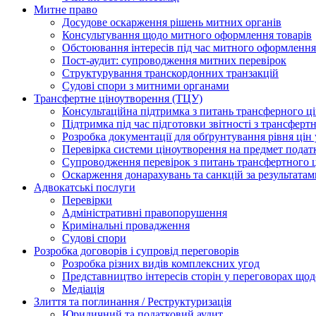
Митне право
Досудове оскарження рішень митних органів
Консультування щодо митного оформлення товарів
Обстоювання інтересів під час митного оформлення
Пост-аудит: супроводження митних перевірок
Структурування транскордонних транзакцій
Судові спори з митними органами
Трансфертне ціноутворення (ТЦУ)
Консультаційна підтримка з питань трансферного ц
Підтримка під час підготовки звітності з трансферт
Розробка документації для обґрунтування рівня цін
Перевірка системи ціноутворення на предмет подат
Супроводження перевірок з питань трансфертного 
Оскарження донарахувань та санкцій за результата
Адвокатські послуги
Перевірки
Адміністративні правопорушення
Кримінальні провадження
Судові спори
Розробка договорів і супровід переговорів
Розробка різних видів комплексних угод
Представництво інтересів сторін у переговорах щод
Медіація
Злиття та поглинання / Реструктуризація
Юридичний та податковий аудит