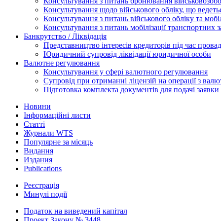
Консультування з питань бронювання військовозобо
Консультування щодо військового обліку, що ведет
Консультування з питань військового обліку та мобіл
Консультування з питань мобілізації транспортних з
Банкрутство / Ліквідація
Представництво інтересів кредиторів під час прова
Юридичний супровід ліквідації юридичної особи
Валютне регулювання
Консультування у сфері валютного регулювання
Супровід при отриманні ліцензій на операції з ва
Підготовка комплекта документів для подачі заявк
Новини
Інформаційні листи
Статті
Журнали WTS
Популярне за місяць
Видання
Издания
Publications
Реєстрація
Минулі події
Податок на виведений капітал
Проект Закону № 3448