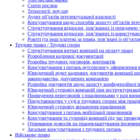
Сорти рослин
Технології, ноу-хау
Аудит об’єктів інтелектуальної власності
Консультування щодо способів захисту об’єктів інте
Структурування відносин, пов’язаних із передачею т
Структурування відносин, пов’язаних із користуван
Роялті (та інші платежі за права, пов’язані із об’єкт
Трудове право / Трудові спори
Cтруктурування витрат компанії на оплату праці
Розроблення кадрової документації
Розробка трудових договорів, контрактів
Консультування з питань аутсорсингу, оформлення 
Юридичний аудит кадрових документів компанії щод
законодавства, допущених компанією
Розробка документів щодо захисту конфіденційної 
Юридичний супровід компаній при реструктуризації
Проведення переговорів з працівниками у разі вин
Представництво у суді в трудових спорах між прац
Юридичний супровід звільнення працівників
Консультування з питань мобілізації працівників
Консультування та супровід компанії під час прове
Отримання дозволів на працевлаштування іноземни
Загальне консультування з трудових питань
Військове право