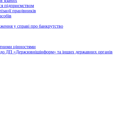
в’язаних
ься підприємством
ізації працівників
асобів
дження у справі про банкрутство
лютними цінностями
и до ДП «Держзовнішінформ» та інших державних органів