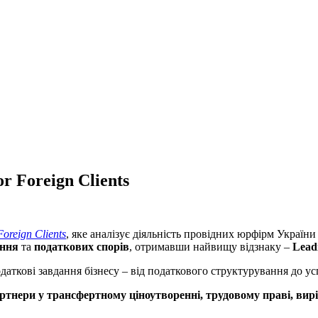
r Foreign Clients
oreign Clients
, яке аналізує діяльність провідних юрфірм Укра
ання
та
податкових спорів
, отримавши найвищу відзнаку –
Lead
одаткові завдання бізнесу – від податкового структурування до 
артнери
у трансфертному ціноутворенні, трудовому праві, вирі