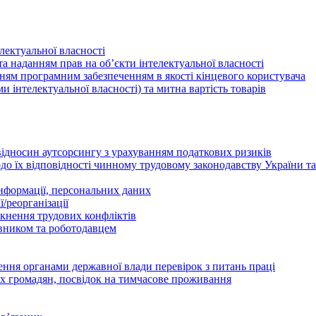
лектуальної власності
а наданням прав на об’єкти інтелектуальної власності
ням програмним забезпеченням в якості кінцевого користувача
ами інтелектуальної власності) та митна вартість товарів
відносин аутсорсингу з урахуванням податкових ризиків
о їх відповідності чинному трудовому законодавству України т
інформації, персональних даних
/реорганізації
икнення трудових конфліктів
івником та роботодавцем
дення органами державної влади перевірок з питань праці
х громадян, посвідок на тимчасове проживання