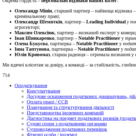
Окрема гордість –
персональні відзнаки наших колег
:
Олександр Мінін
, старший партнер – найвища відзнака 
кримінальному праві;
Олександр Шемяткін
, партнер –
Leading Individual
у по
агросекторі;
Максим Олексіюк
, партнер – визнаний експерт у комерц
Іван Шинкаренко
, партнер –
Notable Practitioner
у
тран
Олена Букуєва
, партнерка –
Notable Practitioner
у
подат
Інна Таптунова
, партнерка –
Notable Practitioner
у
подат
Юлія Кривомаз
, старша радниця – отримала визнання у
Ми вдячні клієнтам за довіру, а команді – за стабільність, гли
714
Оподаткування
Консультування
Досудове оскарження податкових донарахувань, дій/
Оплата праці / ЄСВ
Планування та структурування діяльності
Представництва іноземних компаній
Діагностика на предмет податкових ризиків (податк
Судові спори з податковими органами
Супроводження податкових перевірок
Фізичні особи / іноземці