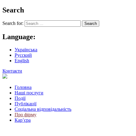
Search
Search for:
Language:
Українська
Русский
English
Контакти
Головна
Наші послуги
Події
Публікації
Соціальна відповідальність
Про фiрму
Кар’єра