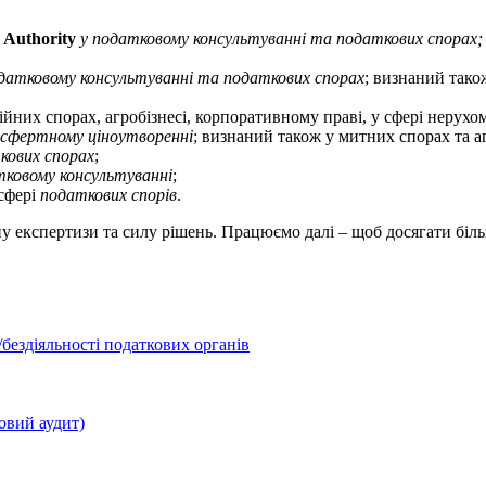
–
Authority
у податковому консультуванні та податкових спорах
датковому консультуванні та податкових спорах
; визнаний тако
ійних спорах, агробізнесі, корпоративному праві, у сфері нерухом
сфертному ціноутворенні
; визнаний також у митних спорах та аг
кових спорах
;
ковому консультуванні
;
 сфері
податкових спорів
.
бину експертизи та силу рішень. Працюємо далі – щоб досягати біл
бездіяльності податкових органів
овий аудит)