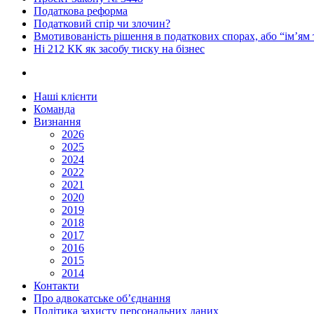
Податкова реформа
Податковий спір чи злочин?
Вмотивованість рішення в податкових спорах, або “ім’ям
Ні 212 КК як засобу тиску на бізнес
Наші клієнти
Команда
Визнання
2026
2025
2024
2022
2021
2020
2019
2018
2017
2016
2015
2014
Контакти
Про адвокатське об’єднання
Політика захисту персональних даних