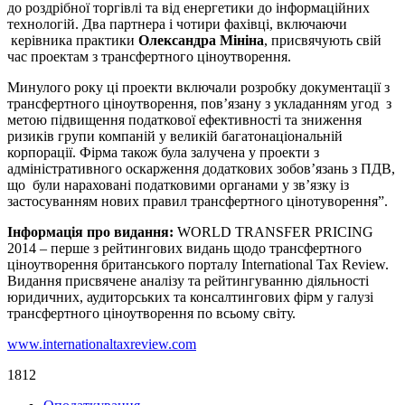
до роздрібної торгівлі та від енергетики до інформаційних
технологій. Два партнера і чотири фахівці, включаючи
керівника практики
Олександра Мініна
, присвячують свій
час проектам з трансфертного ціноутворення.
Минулого року ці проекти включали розробку документації з
трансфертного ціноутворення, пов’язану з укладанням угод з
метою підвищення податкової ефективності та зниження
ризиків групи компаній у великій багатонаціональній
корпорації. Фірма також була залучена у проекти з
адміністративного оскарження додаткових зобов’язань з ПДВ,
що були нараховані податковими органами у зв’язку із
застосуванням нових правил трансфертного цінотуворення”.
Інформація про видання:
WORLD TRANSFER PRICING
2014 – перше з рейтингових видань щодо трансфертного
ціноутворення британського порталу International Tax Review.
Видання присвячене аналізу та рейтингуванню діяльності
юридичних, аудиторських та консалтингових фірм у галузі
трансфертного ціноутворення по всьому світу.
www.internationaltaxreview.com
1812