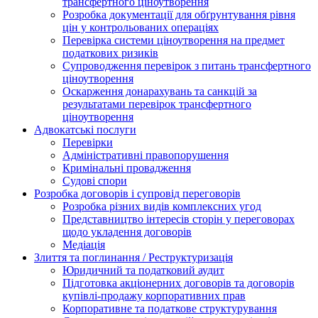
трансфертного ціноутворення
Розробка документації для обґрунтування рівня
цін у контрольованих операціях
Перевірка системи ціноутворення на предмет
податкових ризиків
Супроводження перевірок з питань трансфертного
ціноутворення
Оскарження донарахувань та санкцій за
результатами перевірок трансфертного
ціноутворення
Адвокатські послуги
Перевірки
Адміністративні правопорушення
Кримінальні провадження
Судові спори
Розробка договорів і супровід переговорів
Розробка різних видів комплексних угод
Представництво інтересів сторін у переговорах
щодо укладення договорів
Медіація
Злиття та поглинання / Реструктуризація
Юридичний та податковий аудит
Підготовка акціонерних договорів та договорів
купівлі-продажу корпоративних прав
Корпоративне та податкове структурування