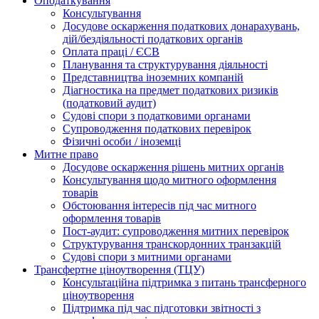
Оподаткування
Консультування
Досудове оскарження податкових донарахувань,
дій/бездіяльності податкових органів
Оплата праці / ЄСВ
Планування та структурування діяльності
Представництва іноземних компаній
Діагностика на предмет податкових ризиків
(податковий аудит)
Судові спори з податковими органами
Супроводження податкових перевірок
Фізичні особи / іноземці
Митне право
Досудове оскарження рішень митних органів
Консультування щодо митного оформлення
товарів
Обстоювання інтересів під час митного
оформлення товарів
Пост-аудит: супроводження митних перевірок
Структурування транскордонних транзакцій
Судові спори з митними органами
Трансфертне ціноутворення (ТЦУ)
Консультаційна підтримка з питань трансферного
ціноутворення
Підтримка під час підготовки звітності з