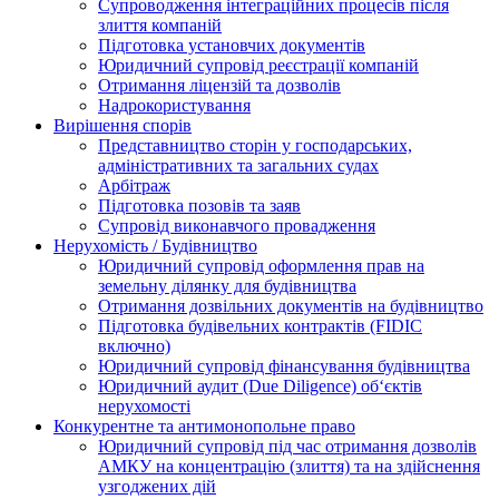
Супроводження інтеграційних процесів після
злиття компаній
Підготовка установчих документів
Юридичний супровід реєстрації компаній
Отримання ліцензій та дозволів
Надрокористування
Вирішення спорів
Представництво сторін у господарських,
адміністративних та загальних судах
Арбітраж
Підготовка позовів та заяв
Супровід виконавчого провадження
Нерухомість / Будівництво
Юридичний супровід оформлення прав на
земельну ділянку для будівництва
Отримання дозвільних документів на будівництво
Підготовка будівельних контрактів (FIDIC
включно)
Юридичний супровід фінансування будівництва
Юридичний аудит (Due Diligence) об‘єктів
нерухомості
Конкурентне та антимонопольне право
Юридичний супровід під час отримання дозволів
АМКУ на концентрацію (злиття) та на здійснення
узгоджених дій