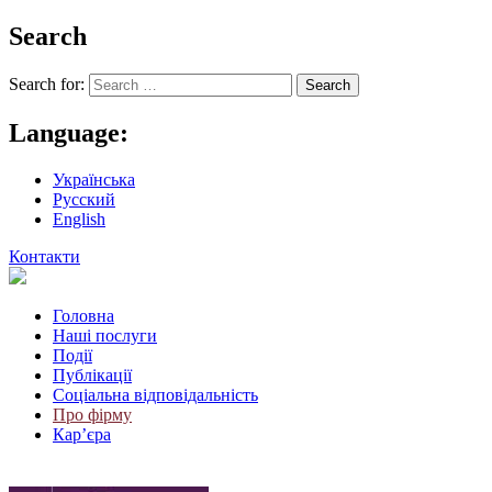
Search
Search for:
Language:
Українська
Русский
English
Контакти
Головна
Наші послуги
Події
Публікації
Соціальна відповідальність
Про фiрму
Кар’єра