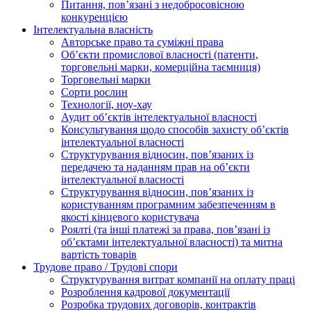
Питання, пов’язані з недобросовісною
конкуренцією
Інтелектуальна власність
Авторське право та суміжні права
Oб’єкти промислової власності (патенти,
торговельні марки, комерційна таємниця)
Торговельні марки
Сорти рослин
Технології, ноу-хау
Аудит об’єктів інтелектуальної власності
Консультування щодо способів захисту об’єктів
інтелектуальної власності
Структурування відносин, пов’язаних із
передачею та наданням прав на об’єкти
інтелектуальної власності
Структурування відносин, пов’язаних із
користуванням програмним забезпеченням в
якості кінцевого користувача
Роялті (та інші платежі за права, пов’язані із
об’єктами інтелектуальної власності) та митна
вартість товарів
Трудове право / Трудові спори
Cтруктурування витрат компанії на оплату праці
Розроблення кадрової документації
Розробка трудових договорів, контрактів