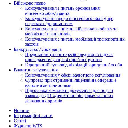
Військове право
Консультування з питань бронювання
військовозобов’язаних
Консультування щодо військового обліку, що
ведеться підприємством
Консультування з питань військового обліку та
мобілізації працівників
Консультування з питань мобілізації транспортних
засобів
Банкрутство / Ліквідація
Представництво інтересів кредиторів під час
провадження у справі про банкрутство
Юридичний супровід ліквідації юридичної особи
Валютне регулювання
Консультування у сфері валютного регулювання
Супровід при отриманні ліцензій на операції з
валютними цінностями
Підготовка комплекта документів для подачі
заявки до ДП «Держзовнішінформ» та інших
державних органів
Новини
Інформаційні листи
Статті
Журнали WTS