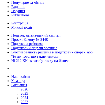
Популярне за місяць
Видання
Издания
Publications
Реєстрація
Минулі події
Податок на виведений капітал
Проект Закону № 3448
Податкова реформа
Податковий спір чи злочин?
Вмотивованість рішення в податкових спорах, або
“ім’ям того, що таким чином”
Ні 212 КК як засобу тиску на бізнес
Наші клієнти
Команда
Визнання
2026
2025
2024
2022