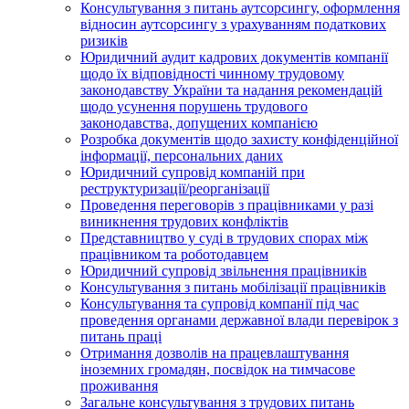
Консультування з питань аутсорсингу, оформлення
відносин аутсорсингу з урахуванням податкових
ризиків
Юридичний аудит кадрових документів компанії
щодо їх відповідності чинному трудовому
законодавству України та надання рекомендацій
щодо усунення порушень трудового
законодавства, допущених компанією
Розробка документів щодо захисту конфіденційної
інформації, персональних даних
Юридичний супровід компаній при
реструктуризації/реорганізації
Проведення переговорів з працівниками у разі
виникнення трудових конфліктів
Представництво у суді в трудових спорах між
працівником та роботодавцем
Юридичний супровід звільнення працівників
Консультування з питань мобілізації працівників
Консультування та супровід компанії під час
проведення органами державної влади перевірок з
питань праці
Отримання дозволів на працевлаштування
іноземних громадян, посвідок на тимчасове
проживання
Загальне консультування з трудових питань