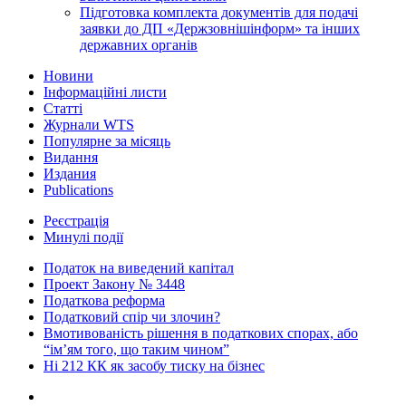
Підготовка комплекта документів для подачі
заявки до ДП «Держзовнішінформ» та інших
державних органів
Новини
Інформаційні листи
Статті
Журнали WTS
Популярне за місяць
Видання
Издания
Publications
Реєстрація
Минулі події
Податок на виведений капітал
Проект Закону № 3448
Податкова реформа
Податковий спір чи злочин?
Вмотивованість рішення в податкових спорах, або
“ім’ям того, що таким чином”
Ні 212 КК як засобу тиску на бізнес