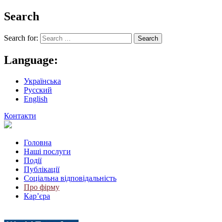
Search
Search for:
Language:
Українська
Русский
English
Контакти
Головна
Наші послуги
Події
Публікації
Соціальна відповідальність
Про фiрму
Кар’єра