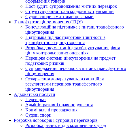
оформлення товарів
Пост-аудит: супроводження митних перевірок
Структурування транскордонних транзакцій
Судові спори з митними органами
Трансфертне ціноутворення (ТЦУ)
Консультаційна підтримка з питань трансферного
ціноутворення
Підтримка під час підготовки звітності з
трансфертного ціноутворення
Розробка документації для обґрунтування рівня
цін у контрольованих операціях
Перевірка системи ціноутворення на предмет
податкових ризиків
Супроводження перевірок з питань трансфертного
ціноутворення
Оскарження донарахувань та санкцій за
результатами перевірок трансфертного
ціноутворення
Адвокатські послуги
Перевірки
Адміністративні правопорушення
Кримінальні провадження
Судові спори
Розробка договорів і супровід переговорів
Розробка різних видів комплексних угод