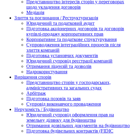
Представництво інтересів сторін у переговорах
щодо укладення договорів
Медіація
Злиття та поглинання / Реструктуризація
Юридичний та податковий аудит
Підготовка акціонерних договорів та договорів
купівлі-продажу корпоративних прав
Корпоративне та податкове структурування
Супроводження інтеграційних процесів після
злиття компаній
Підготовка установчих документів
Юридичний супровід реєстрації компаній
Отримання ліцензій та дозволів
Надрокористування
Вирішення спорів
Представництво сторін у господарських,
адміністративних та загальних судах
Арбітраж
Підготовка позовів та заяв
Супровід виконавчого провадження
Нерухомість / Будівництво
Юридичний супровід оформлення прав на
земельну ділянку для будівництва
Отримання дозвільних документів на будівництво
Підготовка будівельних контрактів (FIDIC