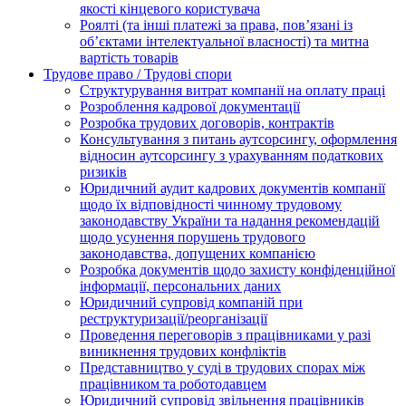
якості кінцевого користувача
Роялті (та інші платежі за права, пов’язані із
об’єктами інтелектуальної власності) та митна
вартість товарів
Трудове право / Трудові спори
Cтруктурування витрат компанії на оплату праці
Розроблення кадрової документації
Розробка трудових договорів, контрактів
Консультування з питань аутсорсингу, оформлення
відносин аутсорсингу з урахуванням податкових
ризиків
Юридичний аудит кадрових документів компанії
щодо їх відповідності чинному трудовому
законодавству України та надання рекомендацій
щодо усунення порушень трудового
законодавства, допущених компанією
Розробка документів щодо захисту конфіденційної
інформації, персональних даних
Юридичний супровід компаній при
реструктуризації/реорганізації
Проведення переговорів з працівниками у разі
виникнення трудових конфліктів
Представництво у суді в трудових спорах між
працівником та роботодавцем
Юридичний супровід звільнення працівників