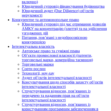
включно)
Юридичний супровід фінансування будівництва
Юридичний аудит (Due Diligence) об‘єктів
нерухомості
Конкурентне та антимонопольне право
Юридичний супровід під час отримання дозволів
АМКУ на концентрацію (злиття) та на здійснення
узгоджених дій
Питання, пов’язані з недобросовісною
конкуренцією
Інтелектуальна власність
Авторське право та суміжні права
Oб’єкти промислової власності (патенти,
торговельні марки, комерційна таємниця)
Торговельні марки
Сорти рослин
Технології, ноу-хау
Аудит об’єктів інтелектуальної власності
Консультування щодо способів захисту об’єктів
інтелектуальної власності
Структурування відносин, пов’язаних із
передачею та наданням прав на об’єкти
інтелектуальної власності
Структурування відносин, пов’язаних із
користуванням програмним забезпеченням в