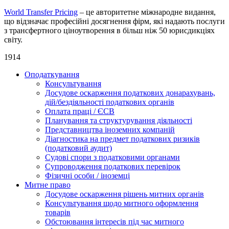
World Transfer Pricing
– це авторитетне міжнародне видання,
що відзначає професійні досягнення фірм, які надають послуги
з трансфертного ціноутворення в більш ніж 50 юрисдикціях
світу.
1914
Оподаткування
Консультування
Досудове оскарження податкових донарахувань,
дій/бездіяльності податкових органів
Оплата праці / ЄСВ
Планування та структурування діяльності
Представництва іноземних компаній
Діагностика на предмет податкових ризиків
(податковий аудит)
Судові спори з податковими органами
Супроводження податкових перевірок
Фізичні особи / іноземці
Митне право
Досудове оскарження рішень митних органів
Консультування щодо митного оформлення
товарів
Обстоювання інтересів під час митного