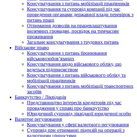
Консультування з питань мобілізації працівників
Консультування та супровід компанії під час
проведення органами державної влади перевірок з
питань праці
Отримання дозволів на працевлаштування
іноземних громадян, посвідок на тимчасове
проживання
Загальне консультування з трудових питань
Військове право
Консультування з питань бронювання
військовозобов’язаних
Консультування щодо військового обліку, що
ведеться підприємством
Консультування з питань військового обліку та
мобілізації працівників
Консультування з питань мобілізації транспортних
засобів
Банкрутство / Ліквідація
Представництво інтересів кредиторів під час
провадження у справі про банкрутство
Юридичний супровід ліквідації юридичної особи
Валютне регулювання
Консультування у сфері валютного регулювання
Супровід при отриманні ліцензій на операції з
валютними цінностями