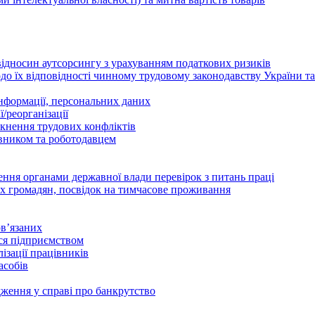
відносин аутсорсингу з урахуванням податкових ризиків
о їх відповідності чинному трудовому законодавству України т
інформації, персональних даних
/реорганізації
икнення трудових конфліктів
івником та роботодавцем
дення органами державної влади перевірок з питань праці
х громадян, посвідок на тимчасове проживання
в’язаних
ься підприємством
ізації працівників
асобів
дження у справі про банкрутство