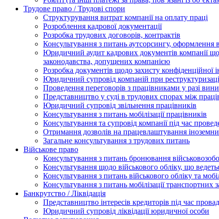
Трудове право / Трудові спори
Cтруктурування витрат компанії на оплату праці
Розроблення кадрової документації
Розробка трудових договорів, контрактів
Консультування з питань аутсорсингу, оформлення 
Юридичний аудит кадрових документів компанії щод
законодавства, допущених компанією
Розробка документів щодо захисту конфіденційної 
Юридичний супровід компаній при реструктуризації
Проведення переговорів з працівниками у разі вин
Представництво у суді в трудових спорах між прац
Юридичний супровід звільнення працівників
Консультування з питань мобілізації працівників
Консультування та супровід компанії під час прове
Отримання дозволів на працевлаштування іноземни
Загальне консультування з трудових питань
Військове право
Консультування з питань бронювання військовозобо
Консультування щодо військового обліку, що ведет
Консультування з питань військового обліку та мобіл
Консультування з питань мобілізації транспортних з
Банкрутство / Ліквідація
Представництво інтересів кредиторів під час прова
Юридичний супровід ліквідації юридичної особи