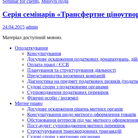
Seminar for clients
,
Минулі події
Серія семінарів «Трансфертне ціноутв
24.04.2015
admin
Матеріал доступний мовою.
Оподаткування
Консультування
Досудове оскарження податкових донарахувань, дій/
Оплата праці / ЄСВ
Планування та структурування діяльності
Представництва іноземних компаній
Діагностика на предмет податкових ризиків (податк
Судові спори з податковими органами
Супроводження податкових перевірок
Фізичні особи / іноземці
Митне право
Досудове оскарження рішень митних органів
Консультування щодо митного оформлення товарів
Обстоювання інтересів під час митного оформлення
Пост-аудит: супроводження митних перевірок
Структурування транскордонних транзакцій
Судові спори з митними органами