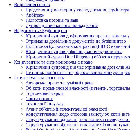
Вирішення спорів
Представництво сторін у господарських, адміністра
Арбітраж
Підготовка позовів та заяв
Супровід виконавчого провадження
Нерухомість / Будівництво
Юридичний супровід оформлення прав на земельну 
Отримання дозвільних документів на будівництво
Підготовка будівельних контрактів (FIDIC включно)
Юридичний супровід фінансування будівництва
Юридичний аудит (Due Diligence) об‘єктів нерухомо
Конкурентне та антимонопольне право
Юридичний супровід під час отримання дозволів АМ
Питання, пов’язані з недобросовісною конкуренціє
Інтелектуальна власність
Авторське право та суміжні права
Oб’єкти промислової власності (патенти, торговель
Торговельні марки
Сорти рослин
Технології, ноу-хау
Аудит об’єктів інтелектуальної власності
Консультування щодо способів захисту об’єктів інте
Структурування відносин, пов’язаних із передачею т
Структурування відносин, пов’язаних із користуван
Роялті (та інші платежі за права, пов’язані із об’єкт