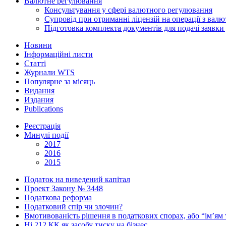
Валютне регулювання
Консультування у сфері валютного регулювання
Супровід при отриманні ліцензій на операції з ва
Підготовка комплекта документів для подачі заявк
Новини
Інформаційні листи
Статті
Журнали WTS
Популярне за місяць
Видання
Издания
Publications
Реєстрація
Минулі події
2017
2016
2015
Податок на виведений капітал
Проект Закону № 3448
Податкова реформа
Податковий спір чи злочин?
Вмотивованість рішення в податкових спорах, або “ім’ям
Ні 212 КК як засобу тиску на бізнес