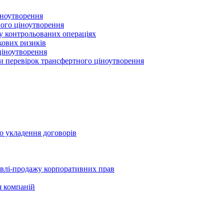
іноутворення
ного ціноутворення
 у контрольованих операціях
кових ризиків
ціноутворення
ми перевірок трансфертного ціноутворення
о укладення договорів
півлі-продажу корпоративних прав
я компаній