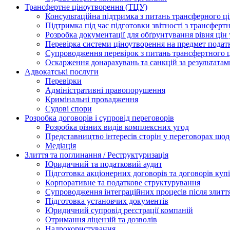
Трансфертне ціноутворення (ТЦУ)
Консультаційна підтримка з питань трансферного ц
Підтримка під час підготовки звітності з трансферт
Розробка документації для обґрунтування рівня цін
Перевірка системи ціноутворення на предмет подат
Супроводження перевірок з питань трансфертного 
Оскарження донарахувань та санкцій за результата
Адвокатські послуги
Перевірки
Адміністративні правопорушення
Кримінальні провадження
Судові спори
Розробка договорів і супровід переговорів
Розробка різних видів комплексних угод
Представництво інтересів сторін у переговорах щод
Медіація
Злиття та поглинання / Реструктуризація
Юридичний та податковий аудит
Підготовка акціонерних договорів та договорів ку
Корпоративне та податкове структурування
Супроводження інтеграційних процесів після злитт
Підготовка установчих документів
Юридичний супровід реєстрації компаній
Отримання ліцензій та дозволів
Надрокористування