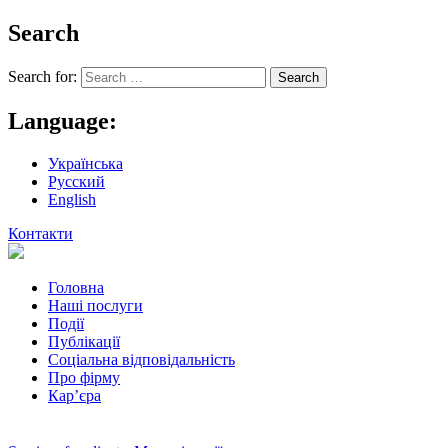
Search
Search for:
Language:
Українська
Русский
English
Контакти
Головна
Наші послуги
Події
Публікації
Соціальна відповідальність
Про фiрму
Кар’єра