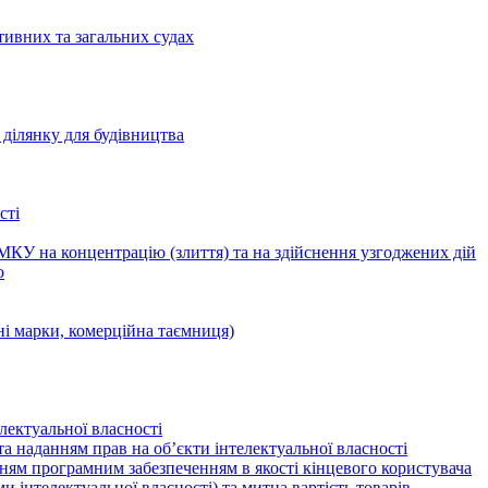
тивних та загальних судах
ділянку для будівництва
сті
КУ на концентрацію (злиття) та на здійснення узгоджених дій
ю
ні марки, комерційна таємниця)
лектуальної власності
а наданням прав на об’єкти інтелектуальної власності
ням програмним забезпеченням в якості кінцевого користувача
ами інтелектуальної власності) та митна вартість товарів