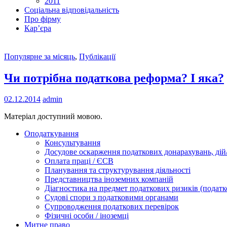
2011
Соціальна відповідальність
Про фiрму
Кар’єра
Популярне за місяць
,
Публікації
Чи потрібна податкова реформа? І яка?
02.12.2014
admin
Матеріал доступний мовою.
Оподаткування
Консультування
Досудове оскарження податкових донарахувань, дій/
Оплата праці / ЄСВ
Планування та структурування діяльності
Представництва іноземних компаній
Діагностика на предмет податкових ризиків (податк
Судові спори з податковими органами
Супроводження податкових перевірок
Фізичні особи / іноземці
Митне право