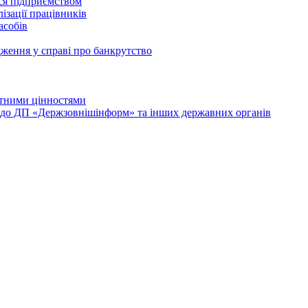
ься підприємством
ізації працівників
асобів
дження у справі про банкрутство
лютними цінностями
и до ДП «Держзовнішінформ» та інших державних органів