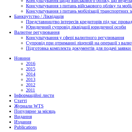
Консультування щодо військового обліку, що ведет
Консультування з питань військового обліку та мобіл
Консультування з питань мобілізації транспортних з
Банкрутство / Ліквідація
Представництво інтересів кредиторів під час прова
Юридичний супровід ліквідації юридичної особи
Валютне регулювання
Консультування у сфері валютного регулювання
Супровід при отриманні ліцензій на операції з ва
Підготовка комплекта документів для подачі заявк
Новини
2016
2015
2014
2013
2012
2011
Інформаційні листи
Статті
Журнали WTS
Популярне за місяць
Видання
Издания
Publications