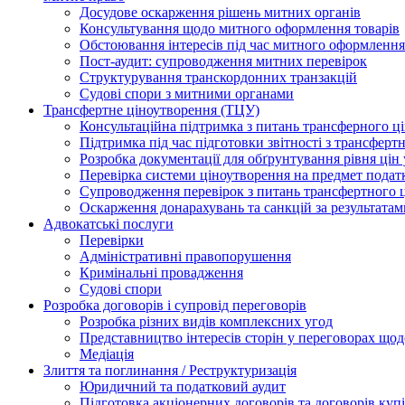
Досудове оскарження рішень митних органів
Консультування щодо митного оформлення товарів
Обстоювання інтересів під час митного оформлення
Пост-аудит: супроводження митних перевірок
Структурування транскордонних транзакцій
Судові спори з митними органами
Трансфертне ціноутворення (ТЦУ)
Консультаційна підтримка з питань трансферного ц
Підтримка під час підготовки звітності з трансферт
Розробка документації для обґрунтування рівня цін
Перевірка системи ціноутворення на предмет подат
Супроводження перевірок з питань трансфертного 
Оскарження донарахувань та санкцій за результата
Адвокатські послуги
Перевірки
Адміністративні правопорушення
Кримінальні провадження
Судові спори
Розробка договорів і супровід переговорів
Розробка різних видів комплексних угод
Представництво інтересів сторін у переговорах щод
Медіація
Злиття та поглинання / Реструктуризація
Юридичний та податковий аудит
Підготовка акціонерних договорів та договорів ку