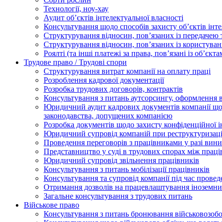
Технології, ноу-хау
Аудит об’єктів інтелектуальної власності
Консультування щодо способів захисту об’єктів інте
Структурування відносин, пов’язаних із передачею т
Структурування відносин, пов’язаних із користуван
Роялті (та інші платежі за права, пов’язані із об’єкт
Трудове право / Трудові спори
Cтруктурування витрат компанії на оплату праці
Розроблення кадрової документації
Розробка трудових договорів, контрактів
Консультування з питань аутсорсингу, оформлення 
Юридичний аудит кадрових документів компанії щод
законодавства, допущених компанією
Розробка документів щодо захисту конфіденційної 
Юридичний супровід компаній при реструктуризації
Проведення переговорів з працівниками у разі вин
Представництво у суді в трудових спорах між прац
Юридичний супровід звільнення працівників
Консультування з питань мобілізації працівників
Консультування та супровід компанії під час прове
Отримання дозволів на працевлаштування іноземни
Загальне консультування з трудових питань
Військове право
Консультування з питань бронювання військовозобо