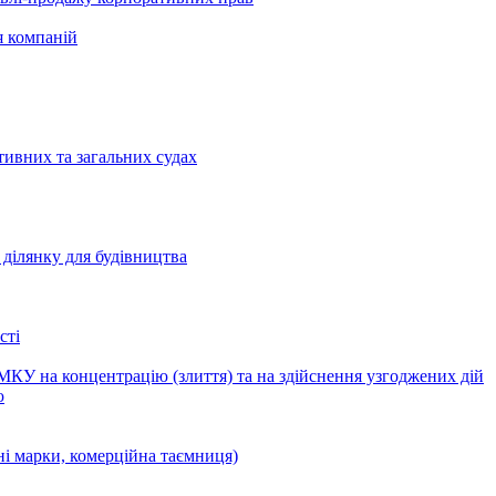
я компаній
тивних та загальних судах
ділянку для будівництва
сті
КУ на концентрацію (злиття) та на здійснення узгоджених дій
ю
ні марки, комерційна таємниця)