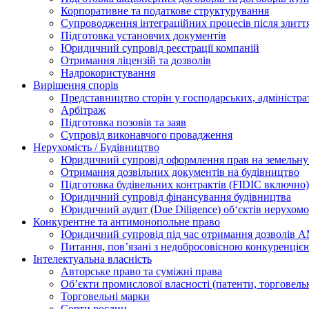
Корпоративне та податкове структурування
Супроводження інтеграційних процесів після злитт
Підготовка установчих документів
Юридичний супровід реєстрації компаній
Отримання ліцензій та дозволів
Надрокористування
Вирішення спорів
Представництво сторін у господарських, адміністра
Арбітраж
Підготовка позовів та заяв
Супровід виконавчого провадження
Нерухомість / Будівництво
Юридичний супровід оформлення прав на земельну 
Отримання дозвільних документів на будівництво
Підготовка будівельних контрактів (FIDIC включно)
Юридичний супровід фінансування будівництва
Юридичний аудит (Due Diligence) об‘єктів нерухомо
Конкурентне та антимонопольне право
Юридичний супровід під час отримання дозволів АМ
Питання, пов’язані з недобросовісною конкуренціє
Інтелектуальна власність
Авторське право та суміжні права
Oб’єкти промислової власності (патенти, торговель
Торговельні марки
Сорти рослин