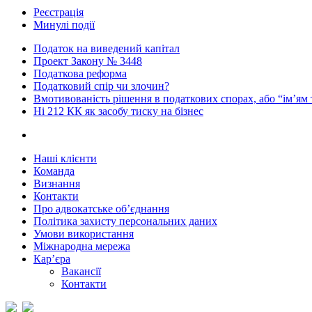
Реєстрація
Минулі події
Податок на виведений капітал
Проект Закону № 3448
Податкова реформа
Податковий спір чи злочин?
Вмотивованість рішення в податкових спорах, або “ім’ям
Ні 212 КК як засобу тиску на бізнес
Наші клієнти
Команда
Визнання
Контакти
Про адвокатське об’єднання
Політика захисту персональних даних
Умови використання
Міжнародна мережа
Кар’єра
Вакансії
Контакти