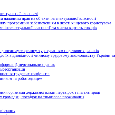
лектуальної власності
а наданням прав на об’єкти інтелектуальної власності
ням програмним забезпеченням в якості кінцевого користувача
ами інтелектуальної власності) та митна вартість товарів
відносин аутсорсингу з урахуванням податкових ризиків
о їх відповідності чинному трудовому законодавству України т
інформації, персональних даних
/реорганізації
икнення трудових конфліктів
івником та роботодавцем
дення органами державної влади перевірок з питань праці
х громадян, посвідок на тимчасове проживання
в’язаних