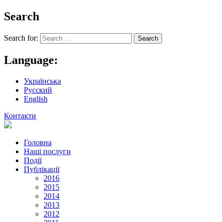
Search
Search for:
Language:
Українська
Русский
English
Контакти
Головна
Наші послуги
Події
Публікації
2016
2015
2014
2013
2012