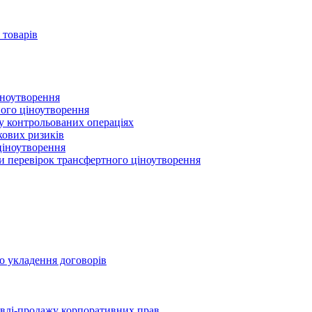
 товарів
іноутворення
ного ціноутворення
 у контрольованих операціях
кових ризиків
ціноутворення
ми перевірок трансфертного ціноутворення
о укладення договорів
півлі-продажу корпоративних прав