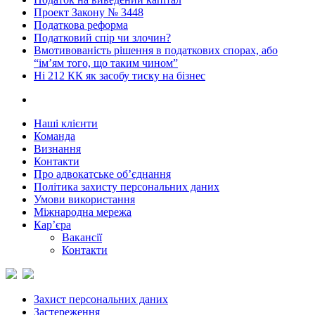
Проект Закону № 3448
Податкова реформа
Податковий спір чи злочин?
Вмотивованість рішення в податкових спорах, або
“ім’ям того, що таким чином”
Ні 212 КК як засобу тиску на бізнес
Наші клієнти
Команда
Визнання
Контакти
Про адвокатське об’єднання
Політика захисту персональних даних
Умови використання
Міжнародна мережа
Кар’єра
Вакансії
Контакти
Захист персональних даних
Застереження