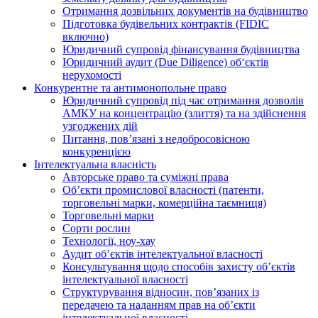
Отримання дозвільних документів на будівництво
Підготовка будівельних контрактів (FIDIC
включно)
Юридичний супровід фінансування будівництва
Юридичний аудит (Due Diligence) об‘єктів
нерухомості
Конкурентне та антимонопольне право
Юридичний супровід під час отримання дозволів
АМКУ на концентрацію (злиття) та на здійснення
узгоджених дій
Питання, пов’язані з недобросовісною
конкуренцією
Інтелектуальна власність
Авторське право та суміжні права
Oб’єкти промислової власності (патенти,
торговельні марки, комерційна таємниця)
Торговельні марки
Сорти рослин
Технології, ноу-хау
Аудит об’єктів інтелектуальної власності
Консультування щодо способів захисту об’єктів
інтелектуальної власності
Структурування відносин, пов’язаних із
передачею та наданням прав на об’єкти
інтелектуальної власності