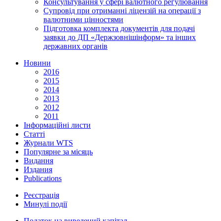
Консультування у сфері валютного регулювання
Супровід при отриманні ліцензій на операції з
валютними цінностями
Підготовка комплекта документів для подачі
заявки до ДП «Держзовнішінформ» та інших
державних органів
Новини
2016
2015
2014
2013
2012
2011
Інформаційні листи
Статті
Журнали WTS
Популярне за місяць
Видання
Издания
Publications
Реєстрація
Минулі події
Податок на виведений капітал