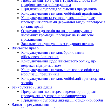
Представництво у суді в трудових спорах між
працівником та роботодавцем
Юридичний супровід звільнення працівників
Консультування з питань мобілізації працівників
Консультування та супровід компанії під час
проведення органами державної влади перевірок з
питань праці
Отримання дозволів на працевлаштування
іноземних громадян, посвідок на тимчасове
проживання
Загальне консультування з трудових питань
Військове право
Консультування з питань бронювання
військовозобов’язаних
Консультування щодо військового обліку, що
ведеться підприємством
Консультування з питань військового обліку та
мобілізації працівників
Консультування з питань мобілізації транспортних
засобів
Банкрутство / Ліквідація
Представництво інтересів кредиторів під час
провадження у справі про банкрутство
Юридичний супровід ліквідації юридичної особи
Валютне регулювання