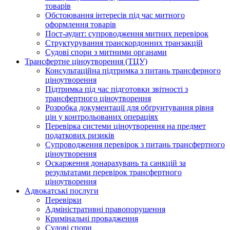
товарів
Обстоювання інтересів під час митного
оформлення товарів
Пост-аудит: супроводження митних перевірок
Структурування транскордонних транзакцій
Судові спори з митними органами
Трансфертне ціноутворення (ТЦУ)
Консультаційна підтримка з питань трансферного
ціноутворення
Підтримка під час підготовки звітності з
трансфертного ціноутворення
Розробка документації для обґрунтування рівня
цін у контрольованих операціях
Перевірка системи ціноутворення на предмет
податкових ризиків
Супроводження перевірок з питань трансфертного
ціноутворення
Оскарження донарахувань та санкцій за
результатами перевірок трансфертного
ціноутворення
Адвокатські послуги
Перевірки
Адміністративні правопорушення
Кримінальні провадження
Судові спори