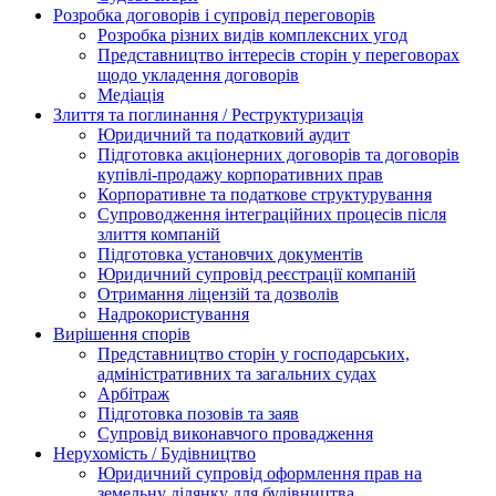
Розробка договорів і супровід переговорів
Розробка різних видів комплексних угод
Представництво інтересів сторін у переговорах
щодо укладення договорів
Медіація
Злиття та поглинання / Реструктуризація
Юридичний та податковий аудит
Підготовка акціонерних договорів та договорів
купівлі-продажу корпоративних прав
Корпоративне та податкове структурування
Супроводження інтеграційних процесів після
злиття компаній
Підготовка установчих документів
Юридичний супровід реєстрації компаній
Отримання ліцензій та дозволів
Надрокористування
Вирішення спорів
Представництво сторін у господарських,
адміністративних та загальних судах
Арбітраж
Підготовка позовів та заяв
Супровід виконавчого провадження
Нерухомість / Будівництво
Юридичний супровід оформлення прав на
земельну ділянку для будівництва