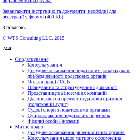
http://intelpro.dzi.gov.ua.
Завантажити інструкцію та документи, необхідні для
реєстрації у форумі (400 Kb)
З повагою,
© WTS Consulting LLC, 2015
2440
Оподаткування
Консультування
Досудове оскарження податкових донарахувань,
дій/бездіяльності податкових органів
Оплата праці / ЄСВ
Планування та структурування діяльності
Представництва іноземних компаній
Діагностика на предмет податкових ризиків
(податковий аудит)
Судові спори з податковими органами
Супроводження податкових перевірок
Фізичні особи / іноземці
Митне право
Досудове оскарження рішень митних органів
Консультування щодо митного оформлення