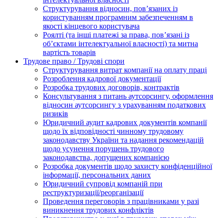
Структурування відносин, пов’язаних із
користуванням програмним забезпеченням в
якості кінцевого користувача
Роялті (та інші платежі за права, пов’язані із
об’єктами інтелектуальної власності) та митна
вартість товарів
Трудове право / Трудові спори
Cтруктурування витрат компанії на оплату праці
Розроблення кадрової документації
Розробка трудових договорів, контрактів
Консультування з питань аутсорсингу, оформлення
відносин аутсорсингу з урахуванням податкових
ризиків
Юридичний аудит кадрових документів компанії
щодо їх відповідності чинному трудовому
законодавству України та надання рекомендацій
щодо усунення порушень трудового
законодавства, допущених компанією
Розробка документів щодо захисту конфіденційної
інформації, персональних даних
Юридичний супровід компаній при
реструктуризації/реорганізації
Проведення переговорів з працівниками у разі
виникнення трудових конфліктів