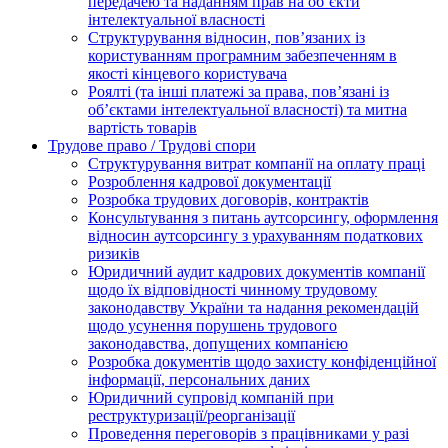
передачею та наданням прав на об’єкти
інтелектуальної власності
Структурування відносин, пов’язаних із
користуванням програмним забезпеченням в
якості кінцевого користувача
Роялті (та інші платежі за права, пов’язані із
об’єктами інтелектуальної власності) та митна
вартість товарів
Трудове право / Трудові спори
Cтруктурування витрат компанії на оплату праці
Розроблення кадрової документації
Розробка трудових договорів, контрактів
Консультування з питань аутсорсингу, оформлення
відносин аутсорсингу з урахуванням податкових
ризиків
Юридичний аудит кадрових документів компанії
щодо їх відповідності чинному трудовому
законодавству України та надання рекомендацій
щодо усунення порушень трудового
законодавства, допущених компанією
Розробка документів щодо захисту конфіденційної
інформації, персональних даних
Юридичний супровід компаній при
реструктуризації/реорганізації
Проведення переговорів з працівниками у разі