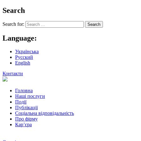
Search
Search for:
Language:
Українська
Русский
English
Контакти
Головна
Наші послуги
Події
Публікації
Соціальна відповідальність
Про фiрму
Кар’єра