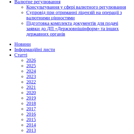
Валютне регулювання
Консультування у сфері валютного регулювання
Супровід при отриманні ліцензій на операції з
валютними цінностями
Підготовка комплекта документів для подачі
заявки до ДП «Держзовнішінформ» та інших
державних органів
Новини
Інформаційні листи
Статті
2026
2025
2024
2023
2022
2021
2020
2019
2018
2017
2016
2015
2014
2013