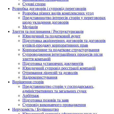
Судові спори
Розробка договорів і супровід переговорів
Розробка різних видів комплексних угод
Представництво інтересів сторін у переговорах
щодо укладення договорів
Медіація
Злиття та поглинання / Реструктуризація
Юридичний та податковий аудит
Підготовка акціонерних договорів та договорів
купівлі-продажу корпоративних прав
Корпоративне та податкове структурування
Супроводження інтеграційних процесів після
злиття компаній
Підготовка установчих документів
Юридичний супровід реєстрації компаній
Отримання ліцензій та дозволів
Надрокористування
Вирішення спорів
Представництво сторін у господарських,
адміністративних та загальних судах
Арбітраж
Підготовка позовів та заяв
Супровід виконавчого провадження
Нерухомість / Будівництво
Юридичний супровід оформлення прав на