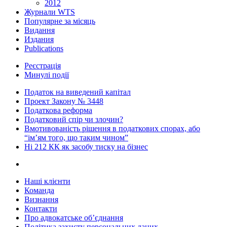
2012
Журнали WTS
Популярне за місяць
Видання
Издания
Publications
Реєстрація
Минулі події
Податок на виведений капітал
Проект Закону № 3448
Податкова реформа
Податковий спір чи злочин?
Вмотивованість рішення в податкових спорах, або
“ім’ям того, що таким чином”
Ні 212 КК як засобу тиску на бізнес
Наші клієнти
Команда
Визнання
Контакти
Про адвокатське об’єднання
Політика захисту персональних даних