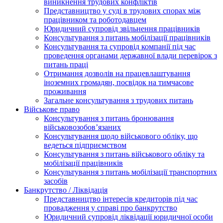
виникнення трудових конфліктів
Представництво у суді в трудових спорах між
працівником та роботодавцем
Юридичний супровід звільнення працівників
Консультування з питань мобілізації працівників
Консультування та супровід компанії під час
проведення органами державної влади перевірок з
питань праці
Отримання дозволів на працевлаштування
іноземних громадян, посвідок на тимчасове
проживання
Загальне консультування з трудових питань
Військове право
Консультування з питань бронювання
військовозобов’язаних
Консультування щодо військового обліку, що
ведеться підприємством
Консультування з питань військового обліку та
мобілізації працівників
Консультування з питань мобілізації транспортних
засобів
Банкрутство / Ліквідація
Представництво інтересів кредиторів під час
провадження у справі про банкрутство
Юридичний супровід ліквідації юридичної особи