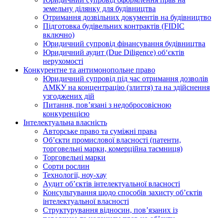
земельну ділянку для будівництва
Отримання дозвільних документів на будівництво
Підготовка будівельних контрактів (FIDIC
включно)
Юридичний супровід фінансування будівництва
Юридичний аудит (Due Diligence) об‘єктів
нерухомості
Конкурентне та антимонопольне право
Юридичний супровід під час отримання дозволів
АМКУ на концентрацію (злиття) та на здійснення
узгоджених дій
Питання, пов’язані з недобросовісною
конкуренцією
Інтелектуальна власність
Авторське право та суміжні права
Oб’єкти промислової власності (патенти,
торговельні марки, комерційна таємниця)
Торговельні марки
Сорти рослин
Технології, ноу-хау
Аудит об’єктів інтелектуальної власності
Консультування щодо способів захисту об’єктів
інтелектуальної власності
Структурування відносин, пов’язаних із