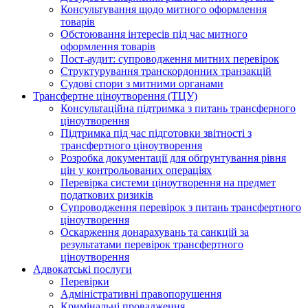
Консультування щодо митного оформлення
товарів
Обстоювання інтересів під час митного
оформлення товарів
Пост-аудит: супроводження митних перевірок
Структурування транскордонних транзакцій
Судові спори з митними органами
Трансфертне ціноутворення (ТЦУ)
Консультаційна підтримка з питань трансферного
ціноутворення
Підтримка під час підготовки звітності з
трансфертного ціноутворення
Розробка документації для обґрунтування рівня
цін у контрольованих операціях
Перевірка системи ціноутворення на предмет
податкових ризиків
Супроводження перевірок з питань трансфертного
ціноутворення
Оскарження донарахувань та санкцій за
результатами перевірок трансфертного
ціноутворення
Адвокатські послуги
Перевірки
Адміністративні правопорушення
Кримінальні провадження