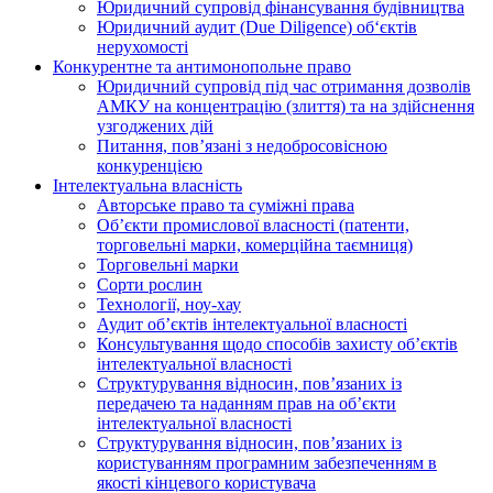
Юридичний супровід фінансування будівництва
Юридичний аудит (Due Diligence) об‘єктів
нерухомості
Конкурентне та антимонопольне право
Юридичний супровід під час отримання дозволів
АМКУ на концентрацію (злиття) та на здійснення
узгоджених дій
Питання, пов’язані з недобросовісною
конкуренцією
Інтелектуальна власність
Авторське право та суміжні права
Oб’єкти промислової власності (патенти,
торговельні марки, комерційна таємниця)
Торговельні марки
Сорти рослин
Технології, ноу-хау
Аудит об’єктів інтелектуальної власності
Консультування щодо способів захисту об’єктів
інтелектуальної власності
Структурування відносин, пов’язаних із
передачею та наданням прав на об’єкти
інтелектуальної власності
Структурування відносин, пов’язаних із
користуванням програмним забезпеченням в
якості кінцевого користувача