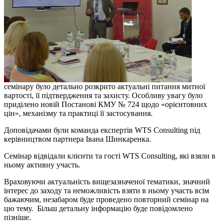
семінару було детально розкрито актуальні питання митної
вартості, її підтвердження та захисту. Особливу увагу було
приділено новій Постанові КМУ № 724 щодо «орієнтовних
цін», механізму та практиці її застосування.
Доповідачами були команда експертів WTS Consulting під
керівництвом партнера Івана Шинкаренка.
Семінар відвідали клієнти та гості WTS Consulting, які взяли в
ньому активну участь.
Враховуючи актуальність вищезазначеної тематики, значний
інтерес до заходу та неможливість взяти в ньому участь всім
бажаючим, незабаром буде проведено повторний семінар на
цю тему. Більш детальну інформацію буде повідомлено
пізніше.