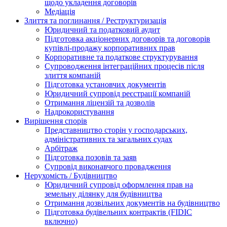
щодо укладення договорів
Медіація
Злиття та поглинання / Реструктуризація
Юридичний та податковий аудит
Підготовка акціонерних договорів та договорів
купівлі-продажу корпоративних прав
Корпоративне та податкове структурування
Супроводження інтеграційних процесів після
злиття компаній
Підготовка установчих документів
Юридичний супровід реєстрації компаній
Отримання ліцензій та дозволів
Надрокористування
Вирішення спорів
Представництво сторін у господарських,
адміністративних та загальних судах
Арбітраж
Підготовка позовів та заяв
Супровід виконавчого провадження
Нерухомість / Будівництво
Юридичний супровід оформлення прав на
земельну ділянку для будівництва
Отримання дозвільних документів на будівництво
Підготовка будівельних контрактів (FIDIC
включно)