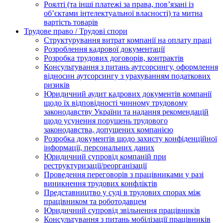
Роялті (та інші платежі за права, пов’язані із
об’єктами інтелектуальної власності) та митна
вартість товарів
Трудове право / Трудові спори
Cтруктурування витрат компанії на оплату праці
Розроблення кадрової документації
Розробка трудових договорів, контрактів
Консультування з питань аутсорсингу, оформлення
відносин аутсорсингу з урахуванням податкових
ризиків
Юридичний аудит кадрових документів компанії
щодо їх відповідності чинному трудовому
законодавству України та надання рекомендацій
щодо усунення порушень трудового
законодавства, допущених компанією
Розробка документів щодо захисту конфіденційної
інформації, персональних даних
Юридичний супровід компаній при
реструктуризації/реорганізації
Проведення переговорів з працівниками у разі
виникнення трудових конфліктів
Представництво у суді в трудових спорах між
працівником та роботодавцем
Юридичний супровід звільнення працівників
Консультування з питань мобілізації працівників