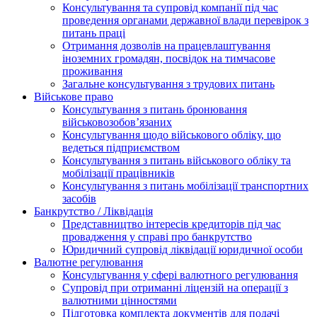
Консультування та супровід компанії під час
проведення органами державної влади перевірок з
питань праці
Отримання дозволів на працевлаштування
іноземних громадян, посвідок на тимчасове
проживання
Загальне консультування з трудових питань
Військове право
Консультування з питань бронювання
військовозобов’язаних
Консультування щодо військового обліку, що
ведеться підприємством
Консультування з питань військового обліку та
мобілізації працівників
Консультування з питань мобілізації транспортних
засобів
Банкрутство / Ліквідація
Представництво інтересів кредиторів під час
провадження у справі про банкрутство
Юридичний супровід ліквідації юридичної особи
Валютне регулювання
Консультування у сфері валютного регулювання
Супровід при отриманні ліцензій на операції з
валютними цінностями
Підготовка комплекта документів для подачі