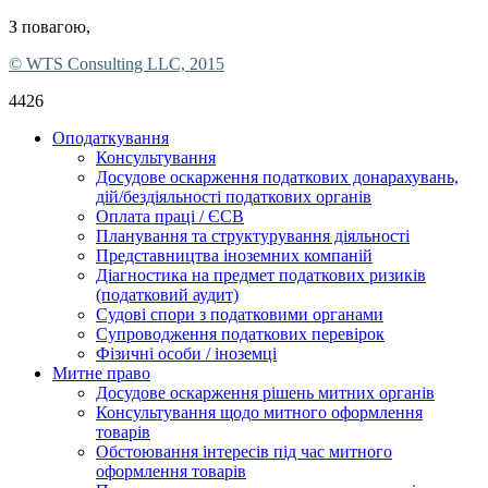
З повагою,
© WTS Consulting LLC, 2015
4426
Оподаткування
Консультування
Досудове оскарження податкових донарахувань,
дій/бездіяльності податкових органів
Оплата праці / ЄСВ
Планування та структурування діяльності
Представництва іноземних компаній
Діагностика на предмет податкових ризиків
(податковий аудит)
Судові спори з податковими органами
Супроводження податкових перевірок
Фізичні особи / іноземці
Митне право
Досудове оскарження рішень митних органів
Консультування щодо митного оформлення
товарів
Обстоювання інтересів під час митного
оформлення товарів