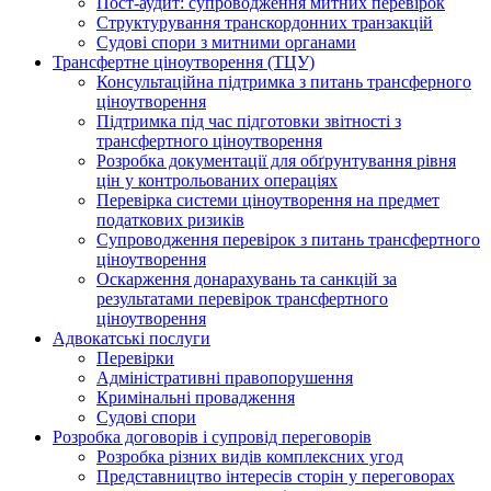
Пост-аудит: супроводження митних перевірок
Структурування транскордонних транзакцій
Судові спори з митними органами
Трансфертне ціноутворення (ТЦУ)
Консультаційна підтримка з питань трансферного
ціноутворення
Підтримка під час підготовки звітності з
трансфертного ціноутворення
Розробка документації для обґрунтування рівня
цін у контрольованих операціях
Перевірка системи ціноутворення на предмет
податкових ризиків
Супроводження перевірок з питань трансфертного
ціноутворення
Оскарження донарахувань та санкцій за
результатами перевірок трансфертного
ціноутворення
Адвокатські послуги
Перевірки
Адміністративні правопорушення
Кримінальні провадження
Судові спори
Розробка договорів і супровід переговорів
Розробка різних видів комплексних угод
Представництво інтересів сторін у переговорах