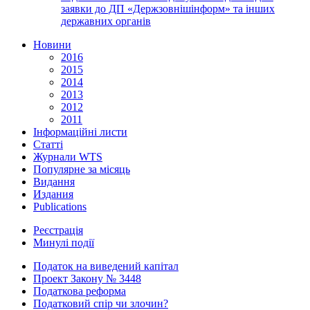
заявки до ДП «Держзовнішінформ» та інших
державних органів
Новини
2016
2015
2014
2013
2012
2011
Інформаційні листи
Статті
Журнали WTS
Популярне за місяць
Видання
Издания
Publications
Реєстрація
Минулі події
Податок на виведений капітал
Проект Закону № 3448
Податкова реформа
Податковий спір чи злочин?