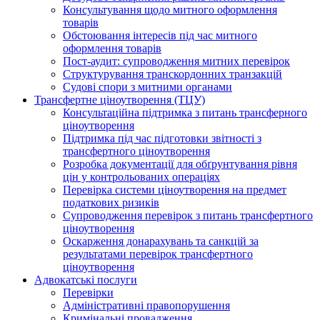
Консультування щодо митного оформлення
товарів
Обстоювання інтересів під час митного
оформлення товарів
Пост-аудит: супроводження митних перевірок
Структурування транскордонних транзакцій
Судові спори з митними органами
Трансфертне ціноутворення (ТЦУ)
Консультаційна підтримка з питань трансферного
ціноутворення
Підтримка під час підготовки звітності з
трансфертного ціноутворення
Розробка документації для обґрунтування рівня
цін у контрольованих операціях
Перевірка системи ціноутворення на предмет
податкових ризиків
Супроводження перевірок з питань трансфертного
ціноутворення
Оскарження донарахувань та санкцій за
результатами перевірок трансфертного
ціноутворення
Адвокатські послуги
Перевірки
Адміністративні правопорушення
Кримінальні провадження