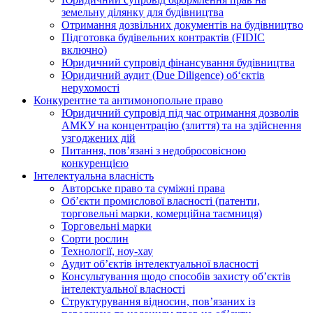
земельну ділянку для будівництва
Отримання дозвільних документів на будівництво
Підготовка будівельних контрактів (FIDIC
включно)
Юридичний супровід фінансування будівництва
Юридичний аудит (Due Diligence) об‘єктів
нерухомості
Конкурентне та антимонопольне право
Юридичний супровід під час отримання дозволів
АМКУ на концентрацію (злиття) та на здійснення
узгоджених дій
Питання, пов’язані з недобросовісною
конкуренцією
Інтелектуальна власність
Авторське право та суміжні права
Oб’єкти промислової власності (патенти,
торговельні марки, комерційна таємниця)
Торговельні марки
Сорти рослин
Технології, ноу-хау
Аудит об’єктів інтелектуальної власності
Консультування щодо способів захисту об’єктів
інтелектуальної власності
Структурування відносин, пов’язаних із