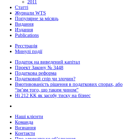
2011
Статті
Журнали WTS
Популярне за місяць
Видання
Издания
Publications
Реєстрація
Минулі події
Податок на виведений капітал
Проект Закону № 3448
Податкова реформа
Податковий спір чи злочин?
Вмотивованість рішення в податкових спорах, або
“ім’ям того, що таким чином”
Ні 212 КК як засобу тиску на бізнес
Наші клієнти
Команда
Визнання
Контакти
Про адвокатське об’єднання