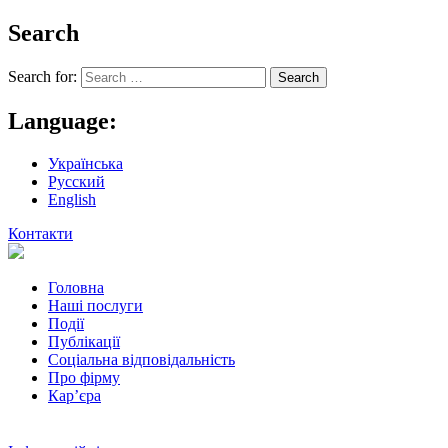
Search
Search for:
Language:
Українська
Русский
English
Контакти
Головна
Наші послуги
Події
Публікації
Соціальна відповідальність
Про фiрму
Кар’єра