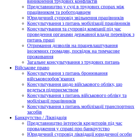
виникнення трудових конфліктів
Представництво у суді в трудових спорах між
працівником та роботодавцем
Юридичний супровід звільнення працівників
Консультування з питань мобілізації працівників
Консультування та супровід компанії під час
проведення органами державної влади перевірок з
питань праці
Отримання дозволів на працевлаштування
іноземних громадян, посвідок на тимчасове
проживання
Загальне консультування з трудових питань
Військове право
Консультування з питань бронювання
військовозобов’язаних
Консультування щодо військового обліку, що
ведеться підприємством
Консультування з питань військового обліку та
мобілізації працівників
Консультування з питань мобілізації транспортних
засобів
Банкрутство / Ліквідація
Представництво інтересів кредиторів під час
провадження у справі про банкрутство
Юридичний супровід ліквідації юридичної особи