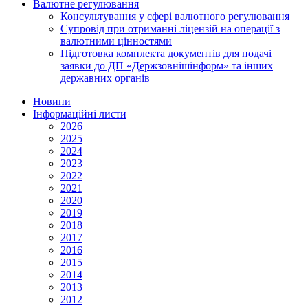
Валютне регулювання
Консультування у сфері валютного регулювання
Супровід при отриманні ліцензій на операції з
валютними цінностями
Підготовка комплекта документів для подачі
заявки до ДП «Держзовнішінформ» та інших
державних органів
Новини
Інформаційні листи
2026
2025
2024
2023
2022
2021
2020
2019
2018
2017
2016
2015
2014
2013
2012