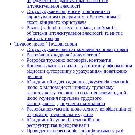
передачею та наданням прав на об’єкти
інтелектуальної власності
Структурування відносин, пов’язаних із
користуванням програмним забезпеченням в
якості кінцевого користувача
Роялті (та інші платежі за права, пов’язані із
об’єктами інтелектуальної власності) та митна
вартість товарів
Трудове право / Трудові спори
Cтруктурування витрат компанії на оплату праці
Розроблення кадрової документації
Розробка трудових договорів, контрактів
Консультування з питань аутсорсингу, оформлення
відносин аутсорсингу з урахуванням податкових
ризиків
Юридичний аудит кадрових документів компанії
щодо їх відповідності чинному трудовому
законодавству України та надання рекомендацій
щодо усунення порушень трудового
законодавства, допущених компанією
Розробка документів щодо захисту конфіденційної
інформації, персональних даних
Юридичний супровід компаній при
реструктуризації/реорганізації
Проведення переговорів з працівниками у разі