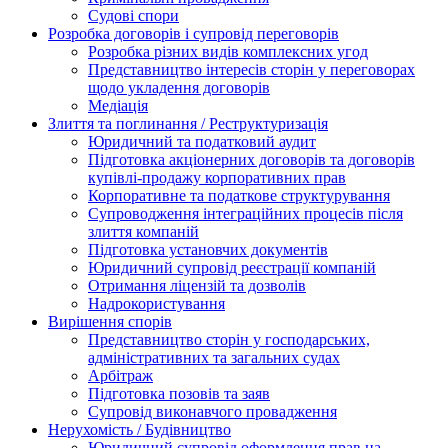
Судові спори
Розробка договорів і супровід переговорів
Розробка різних видів комплексних угод
Представництво інтересів сторін у переговорах
щодо укладення договорів
Медіація
Злиття та поглинання / Реструктуризація
Юридичний та податковий аудит
Підготовка акціонерних договорів та договорів
купівлі-продажу корпоративних прав
Корпоративне та податкове структурування
Супроводження інтеграційних процесів після
злиття компаній
Підготовка установчих документів
Юридичний супровід реєстрації компаній
Отримання ліцензій та дозволів
Надрокористування
Вирішення спорів
Представництво сторін у господарських,
адміністративних та загальних судах
Арбітраж
Підготовка позовів та заяв
Супровід виконавчого провадження
Нерухомість / Будівництво
Юридичний супровід оформлення прав на