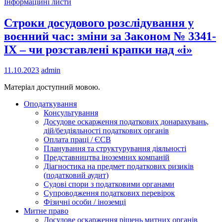
Інформаційні листи
Строки досудового розслідування у
воєнний час: зміни за Законом № 3341-
IX – чи розставлені крапки над «і»
11.10.2023
admin
Матеріал доступний мовою.
Оподаткування
Консультування
Досудове оскарження податкових донарахувань,
дій/бездіяльності податкових органів
Оплата праці / ЄСВ
Планування та структурування діяльності
Представництва іноземних компаній
Діагностика на предмет податкових ризиків
(податковий аудит)
Судові спори з податковими органами
Супроводження податкових перевірок
Фізичні особи / іноземці
Митне право
Досудове оскарження рішень митних органів