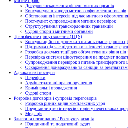
Митне право
Досудове оскарження рішень митних органів
Консультування щодо митного оформлення товарів
Обстоювання інтересів під час митного оформлення
Пост-аудит: супроводження митних перевірок
Структурування транскордонних транзакцій
Судові спори з митними органами
Трансфертне ціноутворення (ТЦУ)
Консультаційна підтримка з питань трансферного ц
Підтримка під час підготовки звітності з трансферт
Розробка документації для обґрунтування рівня цін
Перевірка системи ціноутворення на предмет подат
Супроводження перевірок з питань трансфертного 
Оскарження донарахувань та санкцій за результата
Адвокатські послуги
Перевірки
Адміністративні правопорушення
Кримінальні провадження
Судові спори
Розробка договорів і супровід переговорів
Розробка різних видів комплексних угод
Представництво інтересів сторін у переговорах щод
Медіація
Злиття та поглинання / Реструктуризація
Юридичний та податковий аудит