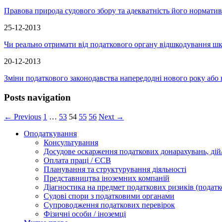
Правова природа судового збору та адекватність його норматив
25-12-2013
Чи реально отримати від податкового органу відшкодування шк
20-12-2013
Зміни податкового законодавства напередодні нового року або
Posts navigation
← Previous
1
…
53
54
55
56
Next →
Оподаткування
Консультування
Досудове оскарження податкових донарахувань, дій/
Оплата праці / ЄСВ
Планування та структурування діяльності
Представництва іноземних компаній
Діагностика на предмет податкових ризиків (податк
Судові спори з податковими органами
Супроводження податкових перевірок
Фізичні особи / іноземці