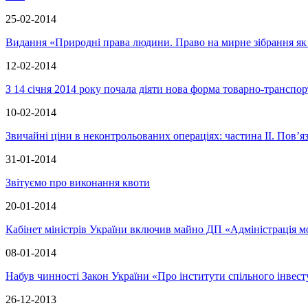
25-02-2014
Видання «Природні права людини. Право на мирне зібрання як 
12-02-2014
З 14 січня 2014 року почала діяти нова форма товарно-транспор
10-02-2014
Звичайні ціни в неконтрольованих операціях: частина ІІ. Пов’
31-01-2014
Звітуємо про виконання квоти
20-01-2014
Кабінет міністрів України включив майно ДП «Адміністрація мор
08-01-2014
Набув чинності Закон України «Про інститути спільного інвес
26-12-2013