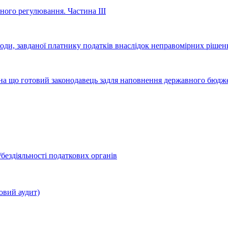
ного регулювання. Частина ІІІ
оди, завданої платнику податків внаслідок неправомірних рішен
 на що готовий законодавець задля наповнення державного бюдж
бездіяльності податкових органів
овий аудит)