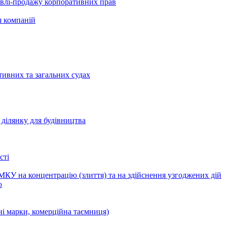
півлі-продажу корпоративних прав
я компаній
тивних та загальних судах
ділянку для будівництва
сті
КУ на концентрацію (злиття) та на здійснення узгоджених дій
ю
ні марки, комерційна таємниця)