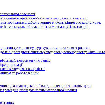
лектуальної власності
а наданням прав на об’єкти інтелектуальної власності
ням програмним забезпеченням в якості кінцевого користувача
ами інтелектуальної власності) та митна вартість товарів
відносин аутсорсингу з урахуванням податкових ризиків
о їх відповідності чинному трудовому законодавству України т
інформації, персональних даних
/реорганізації
икнення трудових конфліктів
івником та роботодавцем
дення органами державної влади перевірок з питань праці
х громадян, посвідок на тимчасове проживання
в’язаних