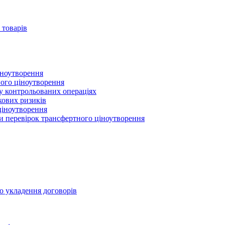
 товарів
іноутворення
ного ціноутворення
 у контрольованих операціях
кових ризиків
ціноутворення
ми перевірок трансфертного ціноутворення
о укладення договорів