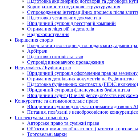
Підготовка акціонерних договорів та договорів ку
Корпоративне та податкове структурування
Супроводження інтеграційних процесів після злитт
Підготовка установчих документів
Юридичний супровід реєстрації компаній
Отримання ліцензій та дозволів
Надрокористування
Вирішення спорів
Представництво сторін у господарських, адміністра
Арбітраж
Підготовка позовів та заяв
Супровід виконавчого провадження
Нерухомість / Будівництво
Юридичний супровід оформлення прав на земельну 
Отримання дозвільних документів на будівництво
Підготовка будівельних контрактів (FIDIC включно)
Юридичний супровід фінансування будівництва
Юридичний аудит (Due Diligence) об‘єктів нерухомо
Конкурентне та антимонопольне право
Юридичний супровід під час отримання дозволів АМ
Питання, пов’язані з недобросовісною конкуренціє
Інтелектуальна власність
Авторське право та суміжні права
Oб’єкти промислової власності (патенти, торговель
Торговельні марки