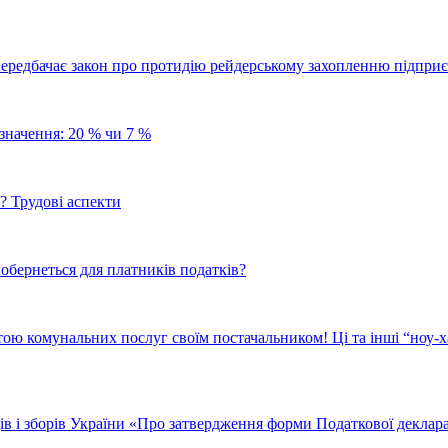
 передбачає закон про протидію рейдерському захопленню підпри
значення: 20 % чи 7 %
? Трудові аспекти
 обернеться для платників податків?
тою комунальних послуг своїм постачальником! Ці та інші “ноу-
ів і зборів України «Про затвердження форми Податкової деклара