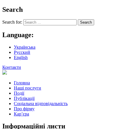
Search
Search for:
Language:
Українська
Русский
English
Контакти
Головна
Наші послуги
Події
Публікації
Соціальна відповідальність
Про фiрму
Кар’єра
Інформаційні листи