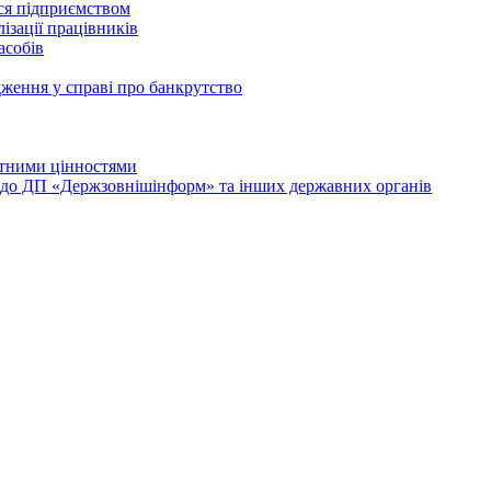
ься підприємством
ізації працівників
асобів
дження у справі про банкрутство
лютними цінностями
и до ДП «Держзовнішінформ» та інших державних органів