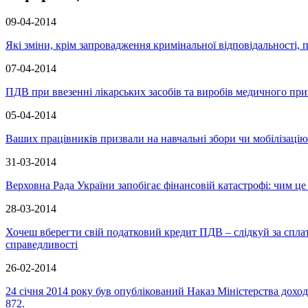
09-04-2014
Які зміни, крім запровадження кримінальної відповідальності,
07-04-2014
ПДВ при ввезенні лікарських засобів та виробів медичного при
05-04-2014
Ваших працівників призвали на навчальні збори чи мобілізацію
31-03-2014
Верховна Рада України запобігає фінансовій катастрофі: чим це
28-03-2014
Хочеш вберегти свій податковий кредит ПДВ – слідкуй за спла
справедливості
26-02-2014
24 січня 2014 року був опублікований Наказ Міністерства доход
872.