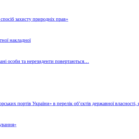
спосіб захисту природніх прав»
тної накладної
язані особи та нерезиденти повертаються…
ських портів України» в перелік об’єктів державної власності, 
тування»