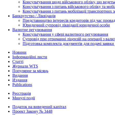
Консультування щодо військового обліку, що ведет
Консультування з питань військового обліку та мобіл
Консультування з питань мобілізації транспортних з
Банкрутство / Ліквідація
Представництво інтересів кредиторів під час прова
Юридичний супровід ліквідації юридичної особи
Валютне регулювання
Консультування у сфері валютного регулювання
Супровід при отриманні ліцензій на операції з ва
Підготовка комплекта документів для подачі заявк
Новини
Інформаційні листи
Статті
Журнали WTS
Популярне за місяць
Видання
Издания
Publications
Реєстрація
Минулі події
Податок на виведений капітал
Проект Закону № 3448