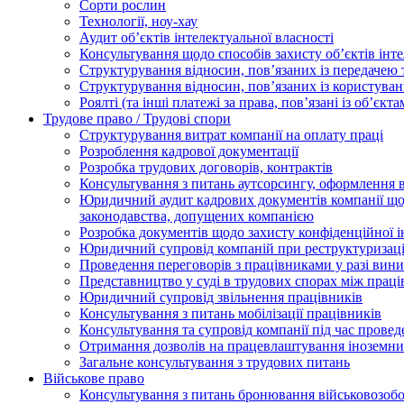
Сорти рослин
Технології, ноу-хау
Аудит об’єктів інтелектуальної власності
Консультування щодо способів захисту об’єктів інте
Структурування відносин, пов’язаних із передачею т
Структурування відносин, пов’язаних із користуван
Роялті (та інші платежі за права, пов’язані із об’єкт
Трудове право / Трудові спори
Cтруктурування витрат компанії на оплату праці
Розроблення кадрової документації
Розробка трудових договорів, контрактів
Консультування з питань аутсорсингу, оформлення 
Юридичний аудит кадрових документів компанії щод
законодавства, допущених компанією
Розробка документів щодо захисту конфіденційної 
Юридичний супровід компаній при реструктуризації
Проведення переговорів з працівниками у разі вин
Представництво у суді в трудових спорах між прац
Юридичний супровід звільнення працівників
Консультування з питань мобілізації працівників
Консультування та супровід компанії під час прове
Отримання дозволів на працевлаштування іноземни
Загальне консультування з трудових питань
Військове право
Консультування з питань бронювання військовозобо