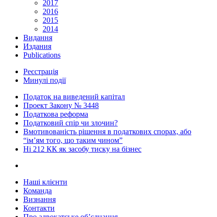
2017
2016
2015
2014
Видання
Издания
Publications
Реєстрація
Минулі події
Податок на виведений капітал
Проект Закону № 3448
Податкова реформа
Податковий спір чи злочин?
Вмотивованість рішення в податкових спорах, або
“ім’ям того, що таким чином”
Ні 212 КК як засобу тиску на бізнес
Наші клієнти
Команда
Визнання
Контакти
Про адвокатське об’єднання