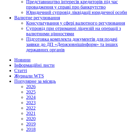
Представництво інтересів кредиторів під час
провадження у справі про банкрутство
Юридичний супровід ліквідації юридичної особи
Валютне регулювання
Консультування у сфері валютного регулювання
Супровід при отриманні ліцензій на операції з
валютними цінностями
Підготовка комплекта документів для подачі
заявки до ДП «Держзовнішінформ» та інших
державних органів
Новини
Інформаційні листи
Статті
Журнали WTS
Популярне за місяць
2026
2025
2024
2023
2022
2021
2020
2019
2018