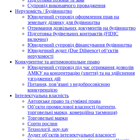
Супровід виконавчого провадження
Нерухомість / Будівництво
Юридичний супровід оформлення прав на
земельну ділянку для будівництва
Отримання дозвільних документів на будівництво
Підготовка будівельних контрактів (FIDIC
включно)
Юридичний супровід фінансування будівництва
Юридичний аудит (Due Diligence) об‘єктів
нерухомості
Конкурентне та антимонопольне право
Юридичний супровід під час отримання дозволів
АМКУ на концентрацію (злиття) та на здійснення
узгоджених дій
Питання, пов’язані з недобросовісною
конкуренцією
Інтелектуальна власність
Авторське право та суміжні права
Oб’єкти промислової власності (патенти,
торговельні марки, комерційна таємниця)
Торговельні марки
Сорти рослин
Технології, ноу-хау
Аудит об’єктів інтелектуальної власності