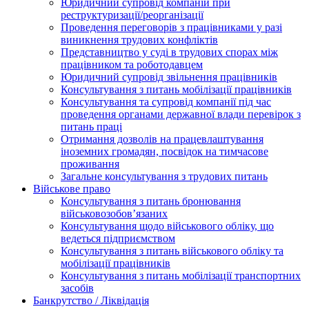
Юридичний супровід компаній при
реструктуризації/реорганізації
Проведення переговорів з працівниками у разі
виникнення трудових конфліктів
Представництво у суді в трудових спорах між
працівником та роботодавцем
Юридичний супровід звільнення працівників
Консультування з питань мобілізації працівників
Консультування та супровід компанії під час
проведення органами державної влади перевірок з
питань праці
Отримання дозволів на працевлаштування
іноземних громадян, посвідок на тимчасове
проживання
Загальне консультування з трудових питань
Військове право
Консультування з питань бронювання
військовозобов’язаних
Консультування щодо військового обліку, що
ведеться підприємством
Консультування з питань військового обліку та
мобілізації працівників
Консультування з питань мобілізації транспортних
засобів
Банкрутство / Ліквідація