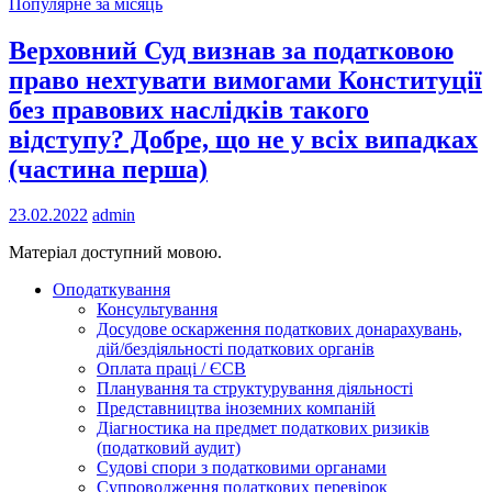
Популярне за місяць
Верховний Суд визнав за податковою
право нехтувати вимогами Конституції
без правових наслідків такого
відступу? Добре, що не у всіх випадках
(частина перша)
23.02.2022
admin
Матеріал доступний мовою.
Оподаткування
Консультування
Досудове оскарження податкових донарахувань,
дій/бездіяльності податкових органів
Оплата праці / ЄСВ
Планування та структурування діяльності
Представництва іноземних компаній
Діагностика на предмет податкових ризиків
(податковий аудит)
Судові спори з податковими органами
Супроводження податкових перевірок