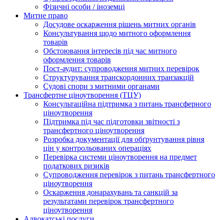
Фізичні особи / іноземці
Митне право
Досудове оскарження рішень митних органів
Консультування щодо митного оформлення
товарів
Обстоювання інтересів під час митного
оформлення товарів
Пост-аудит: супроводження митних перевірок
Структурування транскордонних транзакцій
Судові спори з митними органами
Трансфертне ціноутворення (ТЦУ)
Консультаційна підтримка з питань трансферного
ціноутворення
Підтримка під час підготовки звітності з
трансфертного ціноутворення
Розробка документації для обґрунтування рівня
цін у контрольованих операціях
Перевірка системи ціноутворення на предмет
податкових ризиків
Супроводження перевірок з питань трансфертного
ціноутворення
Оскарження донарахувань та санкцій за
результатами перевірок трансфертного
ціноутворення
Адвокатські послуги