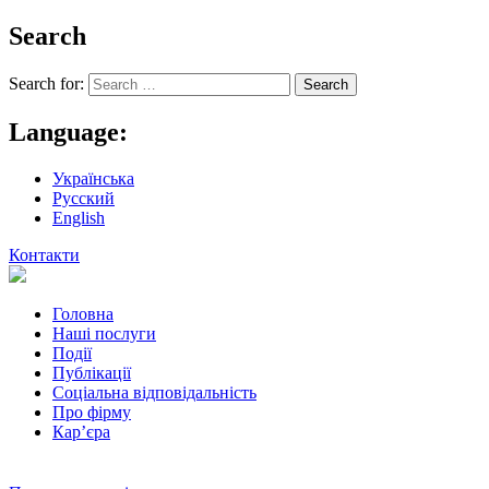
Search
Search for:
Language:
Українська
Русский
English
Контакти
Головна
Наші послуги
Події
Публікації
Соціальна відповідальність
Про фiрму
Кар’єра