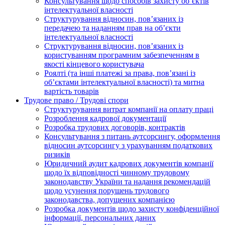
Консультування щодо способів захисту об’єктів
інтелектуальної власності
Структурування відносин, пов’язаних із
передачею та наданням прав на об’єкти
інтелектуальної власності
Структурування відносин, пов’язаних із
користуванням програмним забезпеченням в
якості кінцевого користувача
Роялті (та інші платежі за права, пов’язані із
об’єктами інтелектуальної власності) та митна
вартість товарів
Трудове право / Трудові спори
Cтруктурування витрат компанії на оплату праці
Розроблення кадрової документації
Розробка трудових договорів, контрактів
Консультування з питань аутсорсингу, оформлення
відносин аутсорсингу з урахуванням податкових
ризиків
Юридичний аудит кадрових документів компанії
щодо їх відповідності чинному трудовому
законодавству України та надання рекомендацій
щодо усунення порушень трудового
законодавства, допущених компанією
Розробка документів щодо захисту конфіденційної
інформації, персональних даних