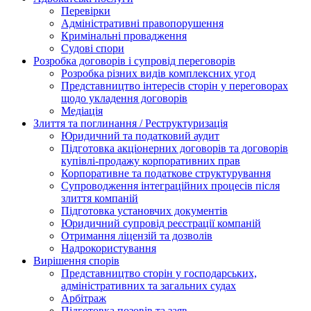
Перевірки
Адміністративні правопорушення
Кримінальні провадження
Судові спори
Розробка договорів і супровід переговорів
Розробка різних видів комплексних угод
Представництво інтересів сторін у переговорах
щодо укладення договорів
Медіація
Злиття та поглинання / Реструктуризація
Юридичний та податковий аудит
Підготовка акціонерних договорів та договорів
купівлі-продажу корпоративних прав
Корпоративне та податкове структурування
Супроводження інтеграційних процесів після
злиття компаній
Підготовка установчих документів
Юридичний супровід реєстрації компаній
Отримання ліцензій та дозволів
Надрокористування
Вирішення спорів
Представництво сторін у господарських,
адміністративних та загальних судах
Арбітраж
Підготовка позовів та заяв