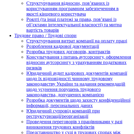
Структурування відносин, пов’язаних із
користуванням програмним забезпеченням в
якості кінцевого користувача
Роялті (та інші платежі за права, пов’язані із
об’єктами інтелектуальної власності) та митна
вартість товарів
Трудове право / Трудові спори
Cтруктурування витрат компанії на оплату праці
Розроблення кадрової документації
Розробка трудових договорів, контрактів
Консультування з питань аутсорсингу, оформлення
відносин аутсорсингу з урахуванням податкових
ризиків
Юридичний аудит кадрових документів компанії
щодо їх відповідності чинному трудовому
законодавству України та надання рекомендацій
щодо усунення порушень трудового
законодавства, допущених компанією
Розробка документів щодо захисту конфіденційної
інформації, персональних даних
Юридичний супровід компаній при
реструктуризації/реорганізації
Проведення переговорів з працівниками у разі
виникнення трудових конфліктів
Представництво у суді в трудових спорах між