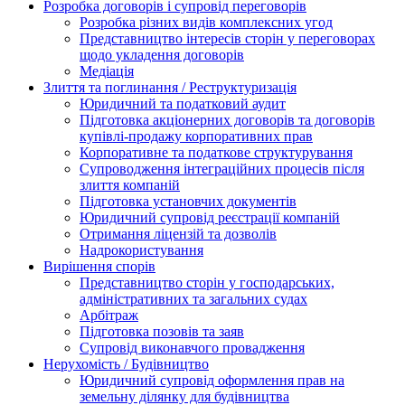
Розробка договорів і супровід переговорів
Розробка різних видів комплексних угод
Представництво інтересів сторін у переговорах
щодо укладення договорів
Медіація
Злиття та поглинання / Реструктуризація
Юридичний та податковий аудит
Підготовка акціонерних договорів та договорів
купівлі-продажу корпоративних прав
Корпоративне та податкове структурування
Супроводження інтеграційних процесів після
злиття компаній
Підготовка установчих документів
Юридичний супровід реєстрації компаній
Отримання ліцензій та дозволів
Надрокористування
Вирішення спорів
Представництво сторін у господарських,
адміністративних та загальних судах
Арбітраж
Підготовка позовів та заяв
Супровід виконавчого провадження
Нерухомість / Будівництво
Юридичний супровід оформлення прав на
земельну ділянку для будівництва