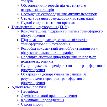
товарів
Обстоювання інтересів під час митного
оформлення товарів
Пост-аудит: супроводження митних перевірок
Структурування транскордонних транзакцій
Судові спори з митними органами
Трансфертне ціноутворення (ТЦУ)
Консультаційна підтримка з питань трансферного
ціноутворення
Підтримка під час підготовки звітності з
трансфертного ціноутворення
Розробка документації для обґрунтування рівня
цін у контрольованих операціях
Перевірка системи ціноутворення на предмет
податкових ризиків
Супроводження перевірок з питань трансфертного
ціноутворення
Оскарження донарахувань та санкцій за
результатами перевірок трансфертного
ціноутворення
Адвокатські послуги
Перевірки
Адміністративні правопорушення
Кримінальні провадження
Судові спори