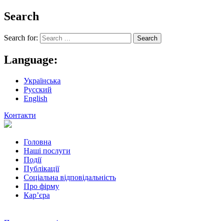
Search
Search for:
Language:
Українська
Русский
English
Контакти
Головна
Наші послуги
Події
Публікації
Соціальна відповідальність
Про фiрму
Кар’єра