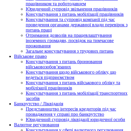
працівником та роботодавцем
Юридичний супровід звільнення працівників
Консультування з питань мобілізації працівників
Консультування та супровід компанії під час
проведення органами державної влади перевірок з
питань праці
Отримання дозволів на працевлаштування
іноземних громадян, посвідок на тимчасове
проживання
Загальне консультування з трудових питань
Військове право
Консультування з питань бронювання
військовозобов’язаних
Консультування щодо військового обліку, що
ведеться підприємством
Консультування з питань військового обліку та
мобілізації працівників
Консультування з питань мобілізації транспортних
засобів
Банкрутство / Ліквідація
Представництво інтересів кредиторів під час
провадження у справі про банкрутство
Юридичний супровід ліквідації юридичної особи
Валютне регулювання
Консультування у сфері валютного регулювання