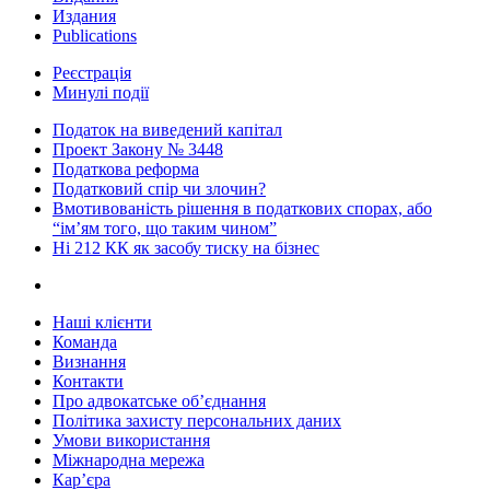
Издания
Publications
Реєстрація
Минулі події
Податок на виведений капітал
Проект Закону № 3448
Податкова реформа
Податковий спір чи злочин?
Вмотивованість рішення в податкових спорах, або
“ім’ям того, що таким чином”
Ні 212 КК як засобу тиску на бізнес
Наші клієнти
Команда
Визнання
Контакти
Про адвокатське об’єднання
Політика захисту персональних даних
Умови використання
Міжнародна мережа
Кар’єра