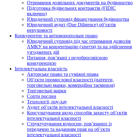
Отримання дозвільних документів на будівництво
Підготовка будівельних контрактів (FIDIC
включно)
Юридичний супровід фінансування будівництва
Юридичний аудит (Due Diligence) об‘єктів
нерухомості
Конкурентне та антимонопольне право
Юридичний супровід під час отримання дозволів
АМКУ на концентрацію (злиття) та на здійснення
узгоджених дій
Питання, пов’язані з недобросовісною
конкуренцією
Інтелектуальна власність
Авторське право та суміжні права
Oб’єкти промислової власності (патенти,
торговельні марки, комерційна таємниця)
Торговельні марки
Сорти рослин
Технології, ноу-хау
Аудит об’єктів інтелектуальної власності
Консультування щодо способів захисту об’єктів
інтелектуальної власності
Структурування відносин, пов’язаних із
передачею та наданням прав на об’єкти
інтелектуальної власності