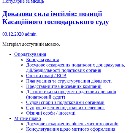
Популярне за місяць
Доказова сила імейлів: позиції
Касаційного господарського суду
03.12.2020
admin
Матеріал доступний мовою.
Оподаткування
Консультування
Досудове оскарження податкових донарахувань,
дій/бездіяльності податкових органів
Оплата праці / ЄСВ
Планування та структурування діяльності
Представництва іноземних компаній
Діагностика на предмет податкових ризиків
(податковий аудит)
Судові спори з податковими органами
Супроводження податкових перевірок
Фізичні особи / іноземці
Митне право
Досудове оскарження рішень митних органів
Консультування щодо митного оформлення