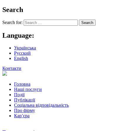
Search
Search for:
Language:
Українська
Русский
English
Контакти
Головна
Наші послуги
Події
Публікації
Соціальна відповідальність
Про фiрму
Кар’єра