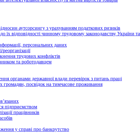
відносин аутсорсингу з урахуванням податкових ризиків
о їх відповідності чинному трудовому законодавству України т
інформації, персональних даних
/реорганізації
икнення трудових конфліктів
івником та роботодавцем
дення органами державної влади перевірок з питань праці
х громадян, посвідок на тимчасове проживання
в’язаних
ься підприємством
ізації працівників
асобів
дження у справі про банкрутство