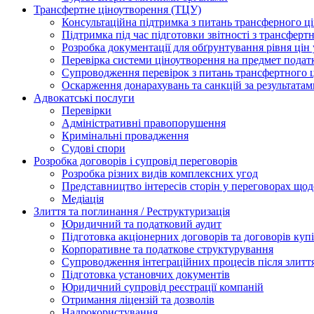
Трансфертне ціноутворення (ТЦУ)
Консультаційна підтримка з питань трансферного ц
Підтримка під час підготовки звітності з трансферт
Розробка документації для обґрунтування рівня цін
Перевірка системи ціноутворення на предмет подат
Супроводження перевірок з питань трансфертного 
Оскарження донарахувань та санкцій за результата
Адвокатські послуги
Перевірки
Адміністративні правопорушення
Кримінальні провадження
Судові спори
Розробка договорів і супровід переговорів
Розробка різних видів комплексних угод
Представництво інтересів сторін у переговорах щод
Медіація
Злиття та поглинання / Реструктуризація
Юридичний та податковий аудит
Підготовка акціонерних договорів та договорів ку
Корпоративне та податкове структурування
Супроводження інтеграційних процесів після злитт
Підготовка установчих документів
Юридичний супровід реєстрації компаній
Отримання ліцензій та дозволів
Надрокористування