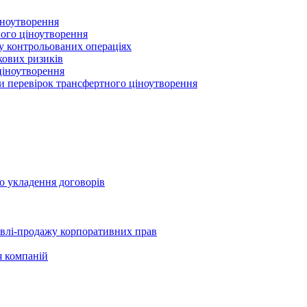
іноутворення
ного ціноутворення
 у контрольованих операціях
кових ризиків
ціноутворення
ми перевірок трансфертного ціноутворення
о укладення договорів
півлі-продажу корпоративних прав
я компаній