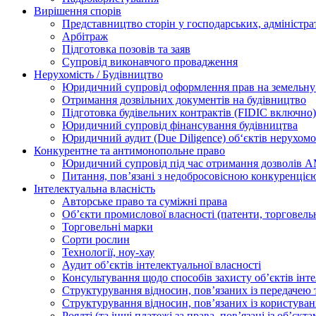
Вирішення спорів
Представництво сторін у господарських, адміністра
Арбітраж
Підготовка позовів та заяв
Супровід виконавчого провадження
Нерухомість / Будівництво
Юридичний супровід оформлення прав на земельну 
Отримання дозвільних документів на будівництво
Підготовка будівельних контрактів (FIDIC включно)
Юридичний супровід фінансування будівництва
Юридичний аудит (Due Diligence) об‘єктів нерухомо
Конкурентне та антимонопольне право
Юридичний супровід під час отримання дозволів АМ
Питання, пов’язані з недобросовісною конкуренціє
Інтелектуальна власність
Авторське право та суміжні права
Oб’єкти промислової власності (патенти, торговель
Торговельні марки
Сорти рослин
Технології, ноу-хау
Аудит об’єктів інтелектуальної власності
Консультування щодо способів захисту об’єктів інте
Структурування відносин, пов’язаних із передачею т
Структурування відносин, пов’язаних із користуван
Роялті (та інші платежі за права, пов’язані із об’єкт