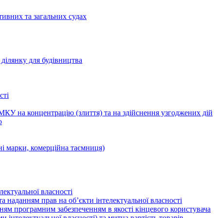
тивних та загальних судах
ділянку для будівництва
сті
КУ на концентрацію (злиття) та на здійснення узгоджених дій
ю
ні марки, комерційна таємниця)
лектуальної власності
а наданням прав на об’єкти інтелектуальної власності
ням програмним забезпеченням в якості кінцевого користувача
ами інтелектуальної власності) та митна вартість товарів