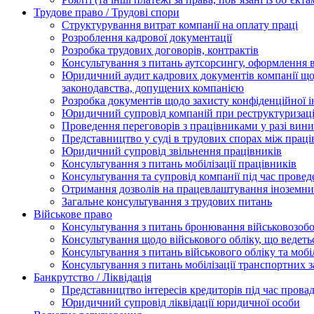
Трудове право / Трудові спори
Cтруктурування витрат компанії на оплату праці
Розроблення кадрової документації
Розробка трудових договорів, контрактів
Консультування з питань аутсорсингу, оформлення 
Юридичний аудит кадрових документів компанії щод
законодавства, допущених компанією
Розробка документів щодо захисту конфіденційної 
Юридичний супровід компаній при реструктуризації
Проведення переговорів з працівниками у разі вин
Представництво у суді в трудових спорах між прац
Юридичний супровід звільнення працівників
Консультування з питань мобілізації працівників
Консультування та супровід компанії під час прове
Отримання дозволів на працевлаштування іноземни
Загальне консультування з трудових питань
Військове право
Консультування з питань бронювання військовозобо
Консультування щодо військового обліку, що ведет
Консультування з питань військового обліку та мобіл
Консультування з питань мобілізації транспортних з
Банкрутство / Ліквідація
Представництво інтересів кредиторів під час прова
Юридичний супровід ліквідації юридичної особи