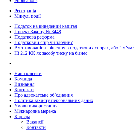
Publications
Реєстрація
Минулі події
Податок на виведений капітал
Проект Закону № 3448
Податкова реформа
Податковий спір чи злочин?
Вмотивованість рішення в податкових спорах, або “ім’ям
Ні 212 КК як засобу тиску на бізнес
Наші клієнти
Команда
Визнання
Контакти
Про адвокатське об’єднання
Політика захисту персональних даних
Умови використання
Міжнародна мережа
Кар’єра
Вакансії
Контакти