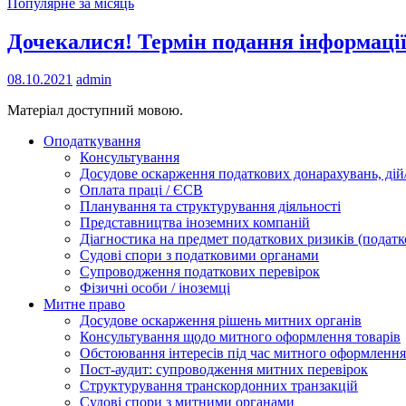
Популярне за місяць
Дочекалися! Термін подання інформації 
08.10.2021
admin
Матеріал доступний мовою.
Оподаткування
Консультування
Досудове оскарження податкових донарахувань, дій/
Оплата праці / ЄСВ
Планування та структурування діяльності
Представництва іноземних компаній
Діагностика на предмет податкових ризиків (податк
Судові спори з податковими органами
Супроводження податкових перевірок
Фізичні особи / іноземці
Митне право
Досудове оскарження рішень митних органів
Консультування щодо митного оформлення товарів
Обстоювання інтересів під час митного оформлення
Пост-аудит: супроводження митних перевірок
Структурування транскордонних транзакцій
Судові спори з митними органами