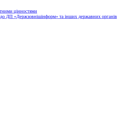
лютними цінностями
и до ДП «Держзовнішінформ» та інших державних органів