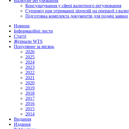
Валютне регулювання
Консультування у сфері валютного регулювання
Супровід при отриманні ліцензій на операції з ва
Підготовка комплекта документів для подачі заявк
Новини
Інформаційні листи
Статті
Журнали WTS
Популярне за місяць
2026
2025
2024
2023
2022
2021
2020
2019
2018
2017
2016
2015
2014
Видання
Издания