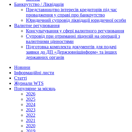
Банкрутство / Ліквідація
Представництво інтересів кредиторів під час
провадження у справі про банкрутство
Юридичний супровід ліквідації юридичної особи
Валютне регулювання
Консультування у сфері валютного регулювання
Супровід при отриманні ліцензій на операції з
валютними цінностями
Підготовка комплекта документів для подачі
заявки до ДП «Держзовнішінформ» та інших
державних органів
Новини
Інформаційні листи
Статті
Журнали WTS
Популярне за місяць
2026
2025
2024
2023
2022
2021
2020
2019