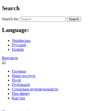
Search
Search for:
Language:
Українська
Русский
English
Контакти
Головна
Наші послуги
Події
Публікації
Соціальна відповідальність
Про фiрму
Кар’єра