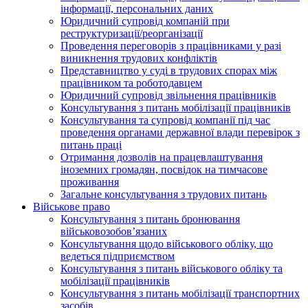
інформації, персональних даних
Юридичний супровід компаній при
реструктуризації/реорганізації
Проведення переговорів з працівниками у разі
виникнення трудових конфліктів
Представництво у суді в трудових спорах між
працівником та роботодавцем
Юридичний супровід звільнення працівників
Консультування з питань мобілізації працівників
Консультування та супровід компанії під час
проведення органами державної влади перевірок з
питань праці
Отримання дозволів на працевлаштування
іноземних громадян, посвідок на тимчасове
проживання
Загальне консультування з трудових питань
Військове право
Консультування з питань бронювання
військовозобов’язаних
Консультування щодо військового обліку, що
ведеться підприємством
Консультування з питань військового обліку та
мобілізації працівників
Консультування з питань мобілізації транспортних
засобів