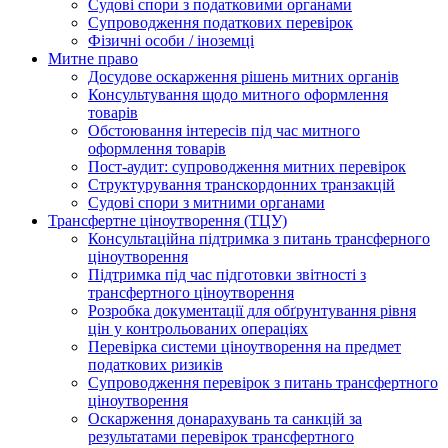
Судові спори з податковими органами
Супроводження податкових перевірок
Фізичні особи / іноземці
Митне право
Досудове оскарження рішень митних органів
Консультування щодо митного оформлення
товарів
Обстоювання інтересів під час митного
оформлення товарів
Пост-аудит: супроводження митних перевірок
Структурування транскордонних транзакцій
Судові спори з митними органами
Трансфертне ціноутворення (ТЦУ)
Консультаційна підтримка з питань трансферного
ціноутворення
Підтримка під час підготовки звітності з
трансфертного ціноутворення
Розробка документації для обґрунтування рівня
цін у контрольованих операціях
Перевірка системи ціноутворення на предмет
податкових ризиків
Супроводження перевірок з питань трансфертного
ціноутворення
Оскарження донарахувань та санкцій за
результатами перевірок трансфертного