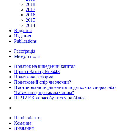
2018
2017
2016
2015
2014
Видання
Издания
Publications
Реєстрація
Минулі події
Податок на виведений капітал
Проект Закону № 3448
Податкова реформа
Податковий спір чи злочин?
Вмотивованість рішення в податкових спорах, або
“ім’ям того, що таким чином”
Ні 212 КК як засобу тиску на бізнес
Наші клієнти
Команда
Визнання