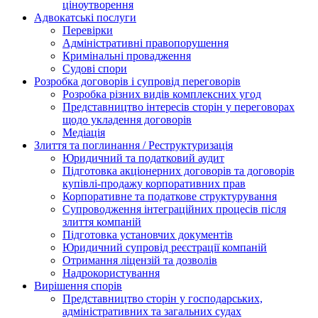
ціноутворення
Адвокатські послуги
Перевірки
Адміністративні правопорушення
Кримінальні провадження
Судові спори
Розробка договорів і супровід переговорів
Розробка різних видів комплексних угод
Представництво інтересів сторін у переговорах
щодо укладення договорів
Медіація
Злиття та поглинання / Реструктуризація
Юридичний та податковий аудит
Підготовка акціонерних договорів та договорів
купівлі-продажу корпоративних прав
Корпоративне та податкове структурування
Супроводження інтеграційних процесів після
злиття компаній
Підготовка установчих документів
Юридичний супровід реєстрації компаній
Отримання ліцензій та дозволів
Надрокористування
Вирішення спорів
Представництво сторін у господарських,
адміністративних та загальних судах