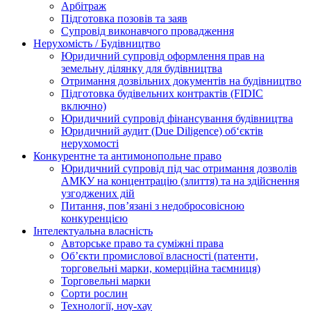
Арбітраж
Підготовка позовів та заяв
Супровід виконавчого провадження
Нерухомість / Будівництво
Юридичний супровід оформлення прав на
земельну ділянку для будівництва
Отримання дозвільних документів на будівництво
Підготовка будівельних контрактів (FIDIC
включно)
Юридичний супровід фінансування будівництва
Юридичний аудит (Due Diligence) об‘єктів
нерухомості
Конкурентне та антимонопольне право
Юридичний супровід під час отримання дозволів
АМКУ на концентрацію (злиття) та на здійснення
узгоджених дій
Питання, пов’язані з недобросовісною
конкуренцією
Інтелектуальна власність
Авторське право та суміжні права
Oб’єкти промислової власності (патенти,
торговельні марки, комерційна таємниця)
Торговельні марки
Сорти рослин
Технології, ноу-хау