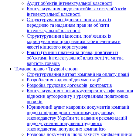
Аудит об’єктів інтелектуальної власності
Консультування щодо способів захисту об’єктів
інтелектуальної власності
Структурування відносин, пов’язаних із
передачею та наданням прав на об’єкти
інтелектуальної власності
Структурування відносин, пов’язаних із
користуванням програмним забезпеченням в
якості кінцевого користувача
Роялті (та інші платежі за права, пов’язані із
об’єктами інтелектуальної власності) та митна
вартість товарів
Трудове право / Трудові спори
Cтруктурування витрат компанії на оплату праці
Розроблення кадрової документації
Розробка трудових договорів, контрактів
Консультування з питань аутсорсингу, оформлення
відносин аутсорсингу з урахуванням податкових
ризиків
Юридичний аудит кадрових документів компанії
щодо їх відповідності чинному трудовому
законодавству України та надання рекомендацій
щодо усунення порушень трудового
законодавства, допущених компанією
Розробка документів щодо захисту конфіденційної